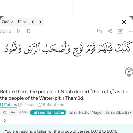
Tafsir: Qaf 50:12
Qaf
12
Sign in
50:12
كذبت قبلهم قوم نوح واصحاب الرس وثمود ١٢
ﲫ
ﲬ
ﲭ
ﲮ
ﲯ
ﲰ
ﲱ
كَذَّبَتْ قَبْلَهُمْ قَوْمُ نُوحٍۢ وَأَصْحَـٰبُ ٱلرَّسِّ وَثَمُودُ ١٢
ﲲ
Before them, the people of Noah denied ˹the truth,˺ as did
the people of the Water-pit,
Thamûd,
1
Tafsirs
Lessons
Reflections
বাংলা
Tafseer Ibn Kathir
Tafsir Fathul Majid
Tafsir Abu Bakr
Aa
You are reading a tafsir for the group of verses 50:12 to 50:15