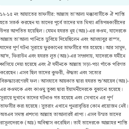
১২-১৫ নং আয়াতের তাফসীর:
আল্লাহ তা'আলা মক্কাবাসীকে ঐ শাস্তি
হতে সতর্ক করছেন যা তাদের পূর্বে তাদের মত মিথ্যা প্রতিপন্নকারীদের
উপর আপতিত হয়েছিল। যেমন হযরত নূহ (আঃ)-এর কওম, যাদেরকে
আল্লাহ তা'আলা পানিতে ডুবিয়ে দিয়েছিলেন এবং আসহাবুর রাস্স,
যাদের পূর্ণ ঘটনা সূরায়ে ফুরকানের তাফসীরে গত হয়েছে। আর সামূদ,
আ’দ, ফিরাউন এবং হযরত লূত (আঃ)-এর সম্প্রদায়, যাদেরকে যমীনে
ধ্বসিয়ে দেয়া হয়েছে এবং ঐ যমীনকে আল্লাহ সড়া-পচা পাঁকে পরিণত
করেছেন। এসব ছিল তাদের কুফরী, ঔদ্ধত্য এবং সত্যের
বিরুদ্ধাচরণেরই ফল। আসহাবে আয়কাত দ্বারা হযরত শু’আয়েব (আঃ)-
এর কওমকে এবং কাওমু তুব্বা দ্বারা ইয়ামনীদেরকে বুঝানো হয়েছে।
সূরায়ে দুখানে তাদের ঘটনাও গত হয়েছে এবং সেখানে এর পূর্ণ
তাফসীর করা হয়েছে। সুতরাং এখানে পুনরাবৃত্তির কোন প্রয়োজন নেই।
অতএব সমস্ত প্রশংসা আল্লাহ তাআলারই প্রাপ্য। এসব উম্মত তাদের
রাসূলদেরকে (আঃ) অবিশ্বাস করেছিল। তাই তাদেরকে আল্লাহর শাস্তি