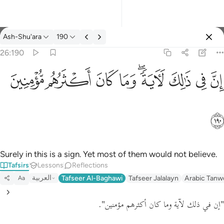
Tafsir: Ash-Shu'ara 26:190
Ash-Shu'ara
190
Sign in
26:190
ان في ذالك لاية وما كان اكثرهم مومنين ١٩٠
ﱳ
ﱴ
ﱵ
ﱶﱷ
ﱸ
ﱹ
ﱺ
ﱻ
إِنَّ فِى ذَٰلِكَ لَـَٔايَةًۭ ۖ وَمَا كَانَ أَكْثَرُهُم مُّؤْمِنِينَ ١٩٠
ﱼ
Surely in this is a sign. Yet most of them would not believe.
Tafsirs
Lessons
Reflections
العربية
Tafseer Al-Baghawi
Tafseer Jalalayn
Arabic Tanw
Aa
.
"إن في ذلك لآية وما كان أكثرهم مؤمنين"