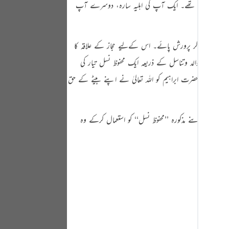
رف دو مومن تھے۔ ایک آپ کی اہلیہ سارہ، دوسرے آپ
Portu
русск
ا سے الگ ہو کر پرورش پائے۔ اس کےلیے حجاز کے علاقہ کا
Shqip
 اور اس سے توالد وتناسل کے ذریعہ ایک محفوظ نسل تیار کی
ภาษา
نی تھا۔ حضرت ابراہیم کو اللہ تعالیٰ نے اپنے بیٹے کے حق
Türkç
اردو
۔ انھوںنے مذکورہ ’’محفوظ نسل‘‘ کو استعمال کرکے وہ
简体
Melay
Españ
Kiswah
Tiếng 