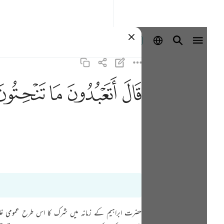
Sign in
ﲟ
ﲠ
ﲡ
ﲢ
حضرت ابراہیم کے زمانہ میں شرک کا اس طرح عمومی غلبہ 