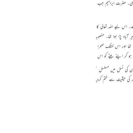
ی۔ حضرت ابراہیم جب طویل دعوتی جدوجہد کے بعد عراق سے نکلے تو ان کے ساتھ ص
guês
ий
 اس ليے اللہ تعالیٰ کا یہ منصوبہ ہوا کہ ایک ایسی نسل تیار کی جائے جو شرک کی فض
ٓباد پڑا ہوا تھا۔ منصوبہ یہ تھا کہ اس غیر آباد علاقہ میں ایک شخص کو آباد کیا جائے
ไทย
ا اور اس خشک صحرا میں کسی شخص کو آباد کرنا اس کے جیتے جی ذبح کردینے کے ہم مع
e
ہو کر اپنے بیٹے کو اس ذبیحہ کےلیے حاضر کردیا۔
 نسل میں مسلسل نبوت جاری رہی یہاں تک کہ بنو اسماعیل میں آخری نبی پیدا ہوگئے
中文
 کی حیثیت سے ختم کردیا۔
u
ol
ili
Việt