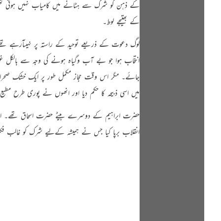
کے ذہن کو شرک سے ہٹانے میں کامیاب نہیں ہوتی تھ
کے بھتیجے لوط۔
لوگ دعوت کے ذریعے توحید کے راستہ پر نہیںآرہے تھے۔
انتخاب ہوا جو بے آب وگیاہ ہونے کی وجہ سے بالکل غیر ا
جائے۔ مگر اس وقت حجاز مکمل طور پر ایک خشک صحرا تھ
میں اسی ذبیحہ کا حکم دیا اور انھوں نے پوری طرح مطیع 
حضرت ابراہیم کے دوسرے بیٹے حضرت اسحاق تھے۔ ان کی
انقلاب برپا کیا جس نے ہمیشہ کےلیے شرک کو غالب فکر