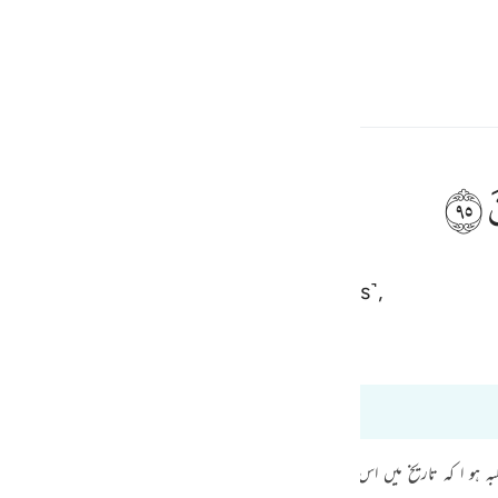
 Language
Sign in
h
ﲣ
hat you carve ˹with your own hands˺,
ف
is
Tafsir Ibn Kathir
Bayan Ul Quran
esia
37:88 to 37:113
no
ہو ا کہ تاریخ میں اس کا تسلسل قائم ہوگیا۔ اب جو بچہ پیدا ہوتا وہ ماحول کے اثر س