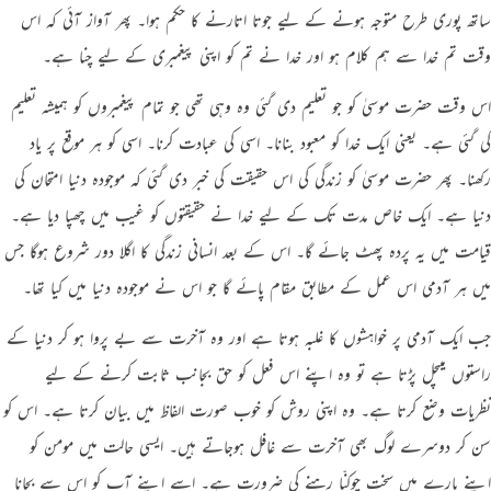
ساتھ پوری طرح متوجہ ہونے کے لیے جوتا اتارنے کا حکم ہوا۔ پھر آواز آئی کہ اس
وقت تم خدا سے ہم کلام ہو اور خدا نے تم کو اپنی پیغمبری کے لیے چنا ہے۔
اس وقت حضرت موسیٰ کو جو تعلیم دی گئی وہ وہی تھی جو تمام پیغمبروں کو ہمیشہ تعلیم
کی گئی ہے۔ یعنی ایک خدا کو معبود بنانا۔ اسی کی عبادت کرنا۔ اسی کو ہر موقع پر یاد
رکھنا۔ پھر حضرت موسیٰ کو زندگی کی اس حقیقت کی خبر دی گئی کہ موجودہ دنیا امتحان کی
دنیا ہے۔ ایک خاص مدت تک کے لیے خدا نے حقیقتوں کو غیب میں چھپا دیا ہے۔
قیامت میں یہ پردہ پھٹ جائے گا۔ اس کے بعد انسانی زندگی کا اگلا دور شروع ہوگا جس
میں ہر آدمی اس عمل کے مطابق مقام پائے گا جو اس نے موجودہ دنیا میں کیا تھا۔
جب ایک آدمی پر خواہشوں کا غلبہ ہوتا ہے اور وہ آخرت سے بے پروا ہو کر دنیا کے
راستوں میںچل پڑتا ہے تو وہ اپنے اس فعل کو حق بجانب ثابت کرنے کے لیے
نظریات وضع کرتا ہے۔ وہ اپنی روش کو خوب صورت الفاظ میں بیان کرتا ہے۔ اس کو
سن کر دوسرے لوگ بھی آخرت سے غافل ہوجاتے ہیں۔ ایسی حالت میں مومن کو
اپنے بارے میں سخت چوکنّا رہنے کی ضرورت ہے۔ اسے اپنے آپ کو اس سے بچانا