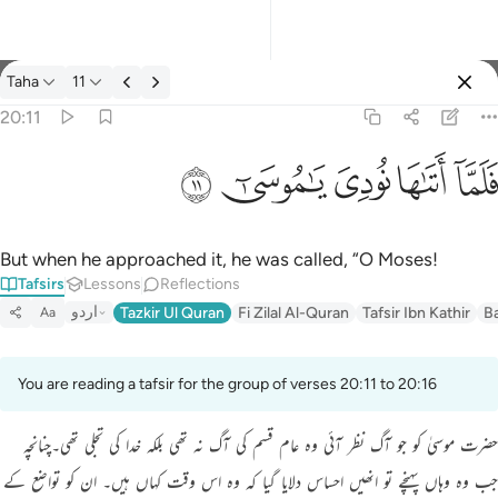
Tafsir: Taha 20:11
Taha
11
Sign in
20:11
فلما اتاها نودي يا موسى ١١
ﲵ
ﲶ
ﲷ
ﲸ
ﲹ
فَلَمَّآ أَتَىٰهَا نُودِىَ يَـٰمُوسَىٰٓ ١١
But when he approached it, he was called, “O Moses!
Tafsirs
Lessons
Reflections
اردو
Tazkir Ul Quran
Fi Zilal Al-Quran
Tafsir Ibn Kathir
B
Aa
You are reading a tafsir for the group of verses 20:11 to 20:16
حضرت موسیٰ کو جو آگ نظر آئی وہ عام قسم کی آگ نہ تھی بلکہ خدا کی تجلی تھی۔چنانچہ
جب وہ وہاں پہنچے تو انھیں احساس دلایا گیا کہ وہ اس وقت کہاں ہیں۔ ان کو تواضع کے