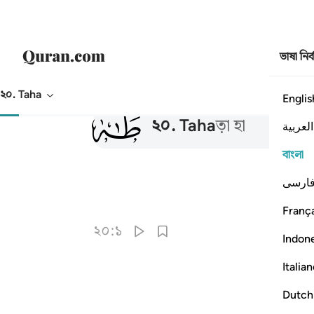
ভাষা নির
২০. Taha
Englis
020
২০
.
Taha
ত়া হা
العربية
বাংলা
ارسی
França
২০:১
Indon
Italia
Dutch