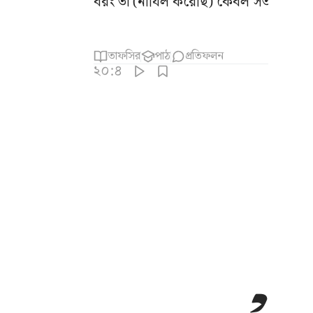
বরং তা (নাযিল করেছি) কেবল সতর্কবাণী 
তাফসির
পাঠ
প্রতিফলন
২০:৪