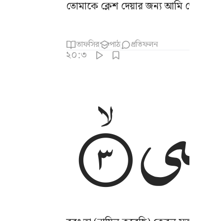
তোমাকে ক্লেশ দেয়ার জন্য আমি তোমার প্
তাফসির
পাঠ
প্রতিফলন
২০:৩
ْشٰی