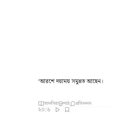
‘আরশে দয়াময় সমুন্নত আছেন।
তাফসির
পাঠ
প্রতিফলন
২০:৬