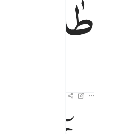
طٰهٰ
ما انزلنا عليك القران لتشقى ٢
مَآ أَنزَلْنَا عَلَيْكَ ٱلْقُرْءَانَ لِتَشْقَىٰٓ ٢