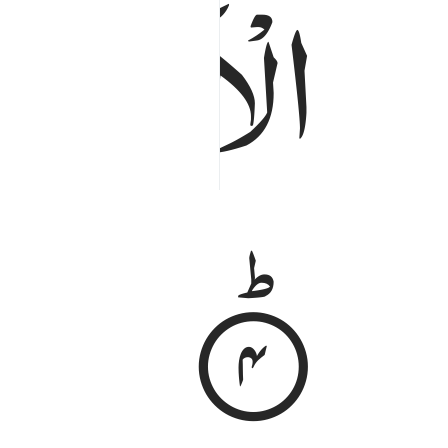
الْاَرْضَ