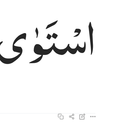
اسْتَوٰی