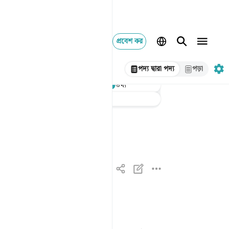
প্রবেশ কর
পদ্য দ্বারা পদ্য
পড়া
শুনুন
তথ্য
অনুবাদ
: Taisirul Quran
طه ١
طه ١