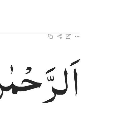
اَلرَّحْمٰ
الرحمان على العرش استوى ٥
ٱلرَّحْمَـٰنُ عَلَى ٱلْعَرْشِ ٱسْتَوَىٰ ٥