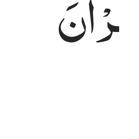
قُرْاٰنَ