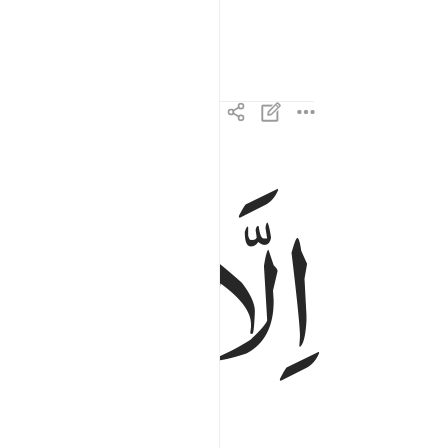
اِلَّا
تَذْكِر
الا تذكرة لمن يخشى ٣
إِلَّا تَذْكِرَةًۭ لِّمَن يَخْشَىٰ ٣