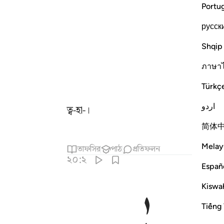
Portu
русск
Shqip
ภาษา
Türkç
اردو
ত্ব-হা-।
简体
Melay
তাফসির
পাঠ
প্রতিফলন
২০:২
Españ
Kiswah
Tiếng 