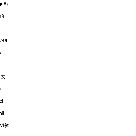
guês
ий
ไทย
e
中文
u
ol
ili
Việt