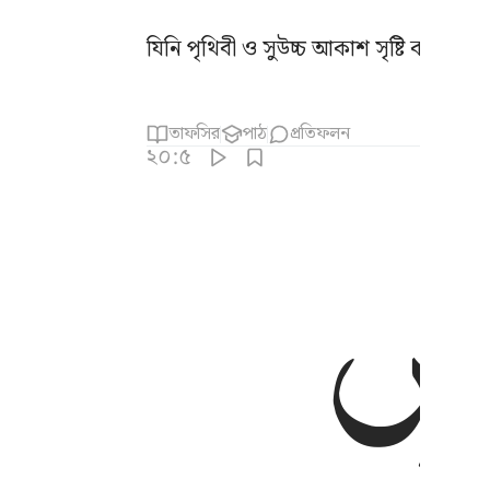
যিনি পৃথিবী ও সুউচ্চ আকাশ সৃষ্টি করেছেন
তাফসির
পাঠ
প্রতিফলন
২০:৫
ْشِ