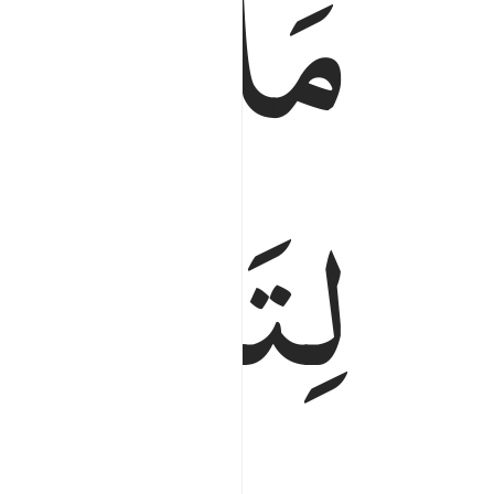
مَاۤ
اَنْزَلْ
لِتَشْقٰۤی