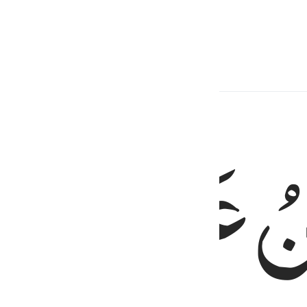
 তাঁর নিকট হতে তা নাযিল হয়েছে।
نُ
عَلَی
الْعَر