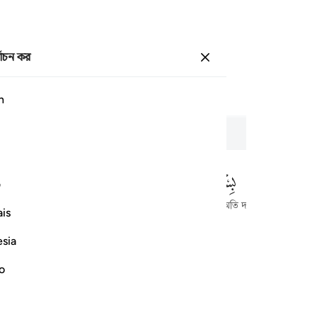
্বাচন কর
প্রবেশ কর
পাতা
২৮১
জুজ
১৬
/
হিযব
৩২
h
ف
আল্লাহর নামে শুরু করছি, যিনি পরম করুণাময়, অতি দয়ালু।
is
esia
no