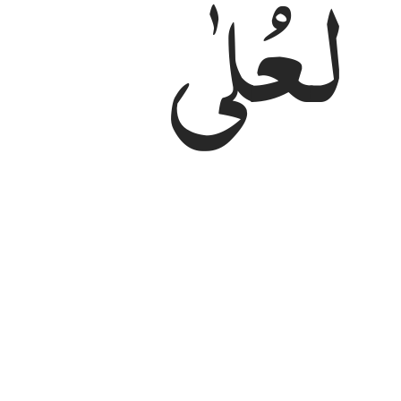
الْعُلٰی