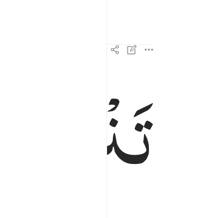
تَنْزِیْلًا
م
تنزيلا ممن خلق الارض والسماوات العلى ٤
تَنزِيلًۭا مِّمَّنْ خَلَقَ ٱلْأَرْضَ وَٱلسَّمَـٰوَٰتِ ٱلْعُ