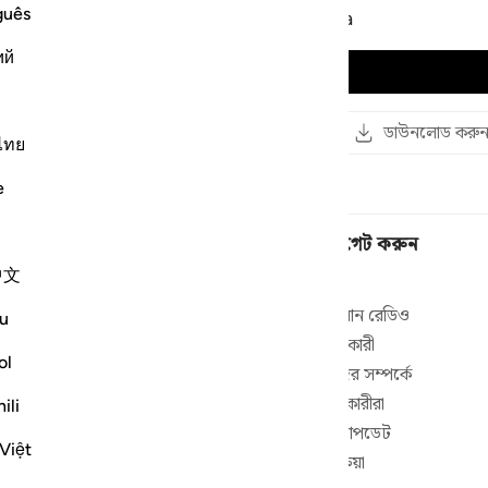
guês
Yasser Ad Dussary - beta
ий
অডিও চালান
পড়ুন
লিংক কপি করুন
ডাউনলোড করু
ไทย
e
নেভিগেট করুন
中文
বাড়ি
 এবং কুরআনের
কোরআন রেডিও
u
।
আবৃত্তিকারী
ol
াইব করুন
আমাদের সম্পর্কে
বিকাশকারীরা
ili
া করুন
পণ্য আপডেট
ষ লক্ষ মানুষ
Việt
ে এবং তার উপর
প্রতিক্রিয়া
ির,