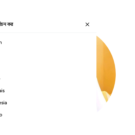
্বাচন কর
প্রবেশ কর
h
ف
is
esia
no
12
.
Yusuf