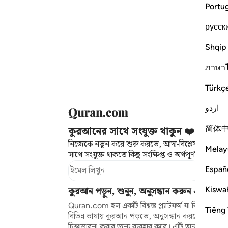
Portu
русск
Shqip
ภาษา
Türkç
اردو
简体
কুরআনের সাথে সংযুক্ত থাকুন ❤️
নিজেকে নতুন করে শুরু করতে, আত্ম-বিশ্লেষণ করতে
Melay
সাথে সংযুক্ত থাকতে কিছু সংক্ষিপ্ত ও অর্থপূর্ণ অনুস্মারক
Españ
সাবস্ক্র
Kiswah
কুরআন পড়ুন, শুনুন, অনুসন্ধান করুন এবং চিন্ত
Quran.com হল একটি বিশ্বস্ত প্ল্যাটফর্ম যা বিশ্বব্যাপী লক্
Tiếng 
বিভিন্ন ভাষায় কুরআন পড়তে, অনুসন্ধান করতে, শুনত
চিন্তাভাবনা করার জন্য ব্যবহার করে। এটি অনুবাদ, তাফস