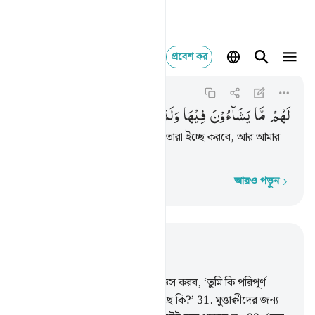
প্রবেশ কর
لهم ما يشاءون في
Qaf
50:35
৫০:৩৫
لَهُمْ
مَّا
یَشَآءُوْنَ
فِیْهَا
وَلَدَیْنَا
مَزِیْدٌ
সেখানে তাদের জন্য তা-ই আছে যা তারা ইচ্ছে করবে, আর আমার
কাছে (তাছাড়াও) আরো বেশি আছে।
আরও পড়ুন
শব্দে শব্দে
প্রাসঙ্গিকভাবে পড়ুন
অধ্যায় ৫০, পৃষ্ঠা ৪৬৮, জুজ ২৬
30
.
সে দিন আমি জাহান্নামকে জিজ্ঞেস করব, ‘তুমি কি পরিপূর্ণ
হয়েছ’? সে বলবে, ‘আরো বেশি আছে কি?’
31
.
মুত্তাক্বীদের জন্য