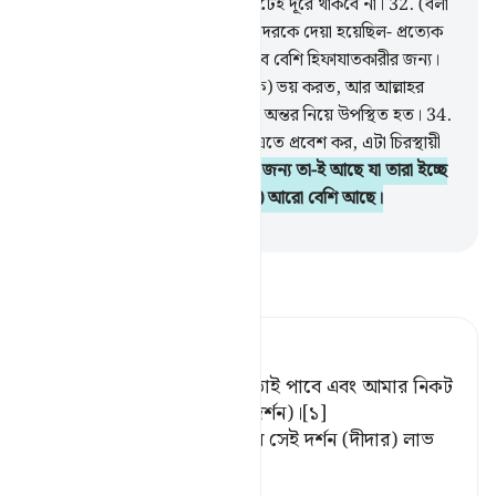
জান্নাতকে নিকটে আনা হবে- তা মোটেই দূরে থাকবে না।
32
.
(বলা
হবে) ‘এ হল তাই যার ও‘য়াদা তোমাদেরকে দেয়া হয়েছিল- প্রত্যেক
আল্লাহ অভিমুখী ও (গুনাহ থেকে) খুব বেশি হিফাযাতকারীর জন্য।
33
.
যে না দেখেই দয়াময় (আল্লাহকে) ভয় করত, আর আল্লাহর
নির্দেশ পালনের জন্য বিনয়ে অবনত অন্তর নিয়ে উপস্থিত হত।
34
.
(তাদেরকে বলা হবে) ‘শান্তির সঙ্গে এতে প্রবেশ কর, এটা চিরস্থায়ী
জীবনের দিন।’
35
.
সেখানে তাদের জন্য তা-ই আছে যা তারা ইচ্ছে
করবে, আর আমার কাছে (তাছাড়াও) আরো বেশি আছে।
-
Taisirul Quran
তাফসীর পড়ুন
Tafsir Ahsanul Bayaan
সেখানে তারা যা কামনা করবে তাই পাবে এবং আমার নিকট
রয়েছে তারও অধিক (আল্লাহর দর্শন)।[১]
[১] এ থেকে মহান প্রতিপালকের সেই দর্শন (দীদার) লাভ
বুঝানো হয়েছে, যা
…
আরও পড়ুন