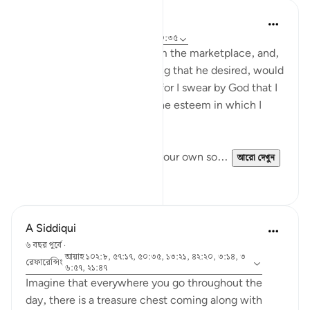
A Siddiqui
৬ বছর পূর্বে
·
রেফারেন্সিং
আয়াহ ৪২:২০, ৫০:৩৫
'Mālik ibn Dinār used to roam the marketplace, and,
when ever he saw something that he desired, would
say to his soul, 'Be patient, for I swear by God that I
only deny you because of the esteem in which I
hold you'.'
I like this idea of talking to your own so...
আরো দেখুন
১৭
৬
A Siddiqui
৬ বছর পূর্বে
·
আয়াহ ১০২:৮, ৫৭:১৭, ৫০:৩৫, ১৩:২১, ৪২:২০, ৩:১৪, ৩
রেফারেন্সিং
৬:৫৭, ২১:৪৭
Imagine that everywhere you go throughout the
day, there is a treasure chest coming along with