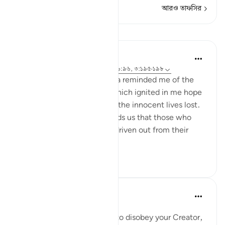
আরও তাফসির
পাঠ
Hammad Fahim
৩ বছর পূর্বে
·
রেফারেন্সিং
আয়াহ ৫০:৩৫, ১৬:৯৬, ৩:১৯৫-১৯৮
Seeing the suffering in Gaza reminded me of the
verses in Surah Ali Imran, which ignited in me hope
and a sense of peace for all the innocent lives lost.
In these verses, Allah reminds us that those who
suffer persecution and are driven out from their
homes wi...
আরো দেখুন
৪৮
১৮
Suleiman Hani
৫ বছর পূর্বে
·
রেফারেন্সিং
আয়াহ ৫০:৩৫
When your desires call you to disobey your Creator,