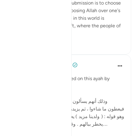
remember that true love & submission is to choose
Allah over one's desires. Choosing Allah over one's
desires for a limited lifetime in this world is
rewarded with an eternal gift, where the people of
Paradis...
আরো দেখুন
২৪
২
Tulayhah Tafsir Translations
৫ বছর পূর্বে
·
রেফারেন্সিং
আয়াহ ৫০:৩৫
Imam al-Baghawi commented on this ayah by
writing:
[وذلك أنهم يسألون الله تعالى حتى تنتهي مسألتهم
فيعطون ما شاءوا ، ثم يزيدهم الله من عنده ما لم يسألوه ،
وهو قوله : ( ولدينا مزيد ) يعني الزيادة لهم في النعيم ما لم
يخطر ببالهم . وقال جابر وأنس : هو النظر إلى و...
আরো দেখুন