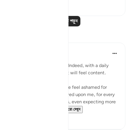
০
০
আরও পাঠ পড়ুন
প্রতিফলন
Nadrah
৫ বছর পূর্বে
·
রেফারেন্সিং
আয়াহ ৫০:৩৫
Allah is The Most Gracious. Indeed, with a daily
dose of Al-Quran, your heart will feel content.
Reading this verse makes me feel ashamed for
everything Allah has bestowed upon me, for every
doa He granted. Sometimes, even expecting more
from what Allah had g...
আরো দেখুন
২
৩