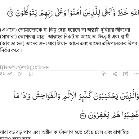
اللّٰهِ
خَیْرٌ
وَّاَبْقٰی
لِلَّذِیْنَ
اٰمَنُوْا
وَعَلٰی
رَبِّهِمْ
یَتَوَكَّلُوْنَ
(এখানে) তোমাদেরকে যা কিছু দেয়া হয়েছে তা অস্থায়ী দুনিয়ার জীবনের
(সামান্য) ভোগ্যবস্তু মাত্র। আল্লাহর নিকট যা আছে তা উৎকৃষ্ট এবং স্থায়ী
(আর তা হল) তাদের জন্য যারা ঈমান আনে এবং তাদের প্রতিপালকের উপর
নির্ভর করে।
তাফসির
পাঠ
প্রতিফলন
৪২:৩৭
الذين يجتنبون كباير الاثم والفواحش واذا ما غضبوا هم يغفرون ٣٧
وَالَّذِیْنَ
یَجْتَنِبُوْنَ
كَبٰٓىِٕرَ
الْاِثْمِ
وَالْفَوَاحِشَ
وَاِذَا
مَا
َٱلَّذِينَ يَجْتَنِبُونَ كَبَـٰٓئِرَ ٱلْإِثْمِ وَٱلْفَوَٰحِشَ وَإِذَا مَا غَضِبُوا۟ هُمْ يَغْفِرُونَ ٣٧
غَضِبُوْا
هُمْ
یَغْفِرُوْنَ
যারা বড় বড় পাপ এবং অশ্লীল কার্যকলাপ হতে বেঁচে চলে এবং রাগান্বিত