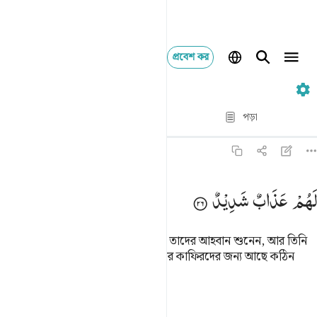
প্রবেশ কর
৪২. Ash-Shuraa
পদ্য দ্বারা পদ্য
পড়া
অনুবাদ
: Taisirul Quran
৪২:২৬
هم عذاب شديد ٢٦
لَهُمْ
عَذَابٌ
شَدِیْدٌ
َهُمْ عَذَابٌۭ شَدِيدٌۭ ٢٦
যারা ঈমান আনে আর সৎকর্ম করে তিনি তাদের আহবান শুনেন, আর তিনি
তাদের প্রতি নিজ অনুগ্রহ বাড়িয়ে দেন আর কাফিরদের জন্য আছে কঠিন
শাস্তি।
তাফসির
পাঠ
প্রতিফলন