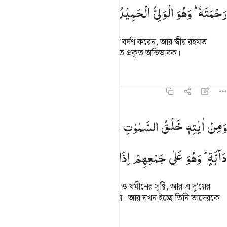
رَحْمَتَهٗ ؕ
وَهُوَ
الْوَلِیُّ
الْحَمِیْدُ
মানুষ নিরাশ হয়ে যাওয়ার পর তিনিই বৃষ্টি বর্ষণ করেন, আর স্বীয় রহমত
ছড়িয়ে দেন, তিনি-ই সকল গুণে প্রশংসিত প্রকৃত অভিভাবক।
তাফসির
পাঠ
প্রতিফলন
কিরাত
৪২:২৯
من اياته خلق السماوات والارض وما بث فيهما من دابة وهو على جمعهم ا
وَمِنْ
اٰیٰتِهٖ
خَلْقُ
السَّمٰوٰتِ
وَالْاَرْضِ
وَمَا
بَثَّ
فِیْهِمَا
مِنْ
َمِنْ ءَايَـٰتِهِۦ خَلْقُ ٱلسَّمَـٰوَٰتِ وَٱلْأَرْضِ وَمَا بَثَّ فِيهِمَا مِن دَآبَّةٍۢ ۚ وَهُوَ عَل
دَآبَّةٍ ؕ
وَهُوَ
عَلٰی
جَمْعِهِمْ
اِذَا
یَشَآءُ
قَدِیْرٌ
তাঁর নিদর্শনসমূহের অন্তর্গত হল আসমান ও যমীনের সৃষ্টি, আর এ দু’য়ের
ভিতর যে প্রাণীকুল ছড়িয়ে দিয়েছেন তিনি। আর যখন ইচ্ছে তিনি তাদেরকে
একত্রিত করতে সক্ষম।