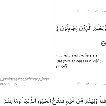
তাফসির
পাঠ
প্রতিফলন
৪২:৩৫
يعلم الذين يجادلون في اياتنا ما لهم من محيص ٣٥
وَّیَعْلَمَ
الَّذِیْنَ
یُجَادِلُوْنَ
فِیْۤ
اٰیٰتِنَا ؕ
مَا
لَهُمْ
مِّنْ
مَّحِیْصٍ
َيَعْلَمَ ٱلَّذِينَ يُجَـٰدِلُونَ فِىٓ ءَايَـٰتِنَا مَا لَهُم مِّن مَّحِيصٍۢ ٣٥
(আর ওগুলোকে ধ্বংস করা হয়) এজন্যও যে, আমার আয়াত নিয়ে যারা
বিতর্ক করে তারা যেন জেনে নেয় যে, তাদের (আল্লাহর কাছ থেকে পালিয়ে
অন্যত্র আশ্রয় নেয়ার জন্য) কোন আশ্রয়স্থল নেই।
তাফসির
পাঠ
প্রতিফলন
কিরাত
৪২:৩৬
ما اوتيتم من شيء فمتاع الحياة الدنيا وما عند الله خير وابقى للذين امنو
فَمَاۤ
اُوْتِیْتُمْ
مِّنْ
شَیْءٍ
فَمَتَاعُ
الْحَیٰوةِ
الدُّنْیَا ۚ
وَمَا
عِنْدَ
َمَآ أُوتِيتُم مِّن شَىْءٍۢ فَمَتَـٰعُ ٱلْحَيَوٰةِ ٱلدُّنْيَا ۖ وَمَا عِندَ ٱللَّهِ خَيْرٌۭ وَأَبْقَىٰ ل