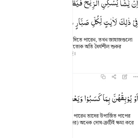
اِنْ
یَّشَاْ
یُسْكِنِ
الرِّیْحَ
فَیَظْلَلْنَ
رَوَاكِدَ
عَلٰی
ظَهْرِهٖ ؕ
اِنَّ
ِن يَشَأْ يُسْكِنِ ٱلرِّيحَ فَيَظْلَلْنَ رَوَاكِدَ عَلَىٰ ظَهْرِهِۦٓ ۚ إِنَّ فِى ذَٰلِكَ لَـَٔايَـٰت
فِیْ
ذٰلِكَ
لَاٰیٰتٍ
لِّكُلِّ
صَبَّارٍ
شَكُوْرٍ
তিনি যদি ইচ্ছে করেন বাতাসকে থামিয়ে দিতে পারেন, তখন জাহাজগুলো
সমুদ্র পৃষ্ঠে গতিহীন হয়ে পড়বে। এতে প্রত্যেক অতি ধৈর্যশীল শুকর
আদায়কারীর জন্য অবশ্যই নিদর্শন রয়েছে।
তাফসির
পাঠ
প্রতিফলন
কিরাত
৪২:৩৪
و يوبقهن بما كسبوا ويعف عن كثير ٣٤
اَوْ
یُوْبِقْهُنَّ
بِمَا
كَسَبُوْا
وَیَعْفُ
عَنْ
كَثِیْرٍ
َوْ يُوبِقْهُنَّ بِمَا كَسَبُوا۟ وَيَعْفُ عَن كَثِيرٍۢ ٣٤
কিংবা তিনি ওগুলোকে ধ্বংস করে দিতে পারেন তাদের উপার্জিত পাপের
কারণে, আর প্রকৃতপক্ষে তিনি তো (তাদের) অনেক দোষ-ত্রুটিই ক্ষমা করে
দেন।