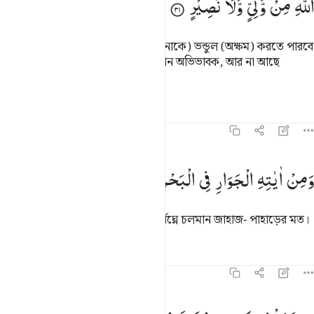
اللّٰهِ
مِنْ
وَّلِیٍّ
وَّلَا
نَصِیْرٍ
তোমরা যমীনে (আল্লাহর কর্ম ও পরিকল্পনাকে) ভন্ডুল (অক্ষম) করতে পারবে
না। আল্লাহ ছাড়া তোমাদের না আছে কোন অভিভাবক, আর না আছে
সাহায্যকারী।
তাফসির
পাঠ
প্রতিফলন
৪২:৩২
من اياته الجوار في البحر كالاعلام ٣٢
وَمِنْ
اٰیٰتِهِ
الْجَوَارِ
فِی
الْبَحْرِ
كَالْاَعْلَامِ
َمِنْ ءَايَـٰتِهِ ٱلْجَوَارِ فِى ٱلْبَحْرِ كَٱلْأَعْلَـٰمِ ٣٢
তাঁর নিদর্শনসমূহের মধ্যে হল সমুদ্রে নির্বিঘ্নে চলমান জাহাজ- পাহাড়ের মত।
তাফসির
পাঠ
প্রতিফলন
৪২:৩৩
ن يشا يسكن الريح فيظللن رواكد على ظهره ان في ذالك لايات لكل صبا