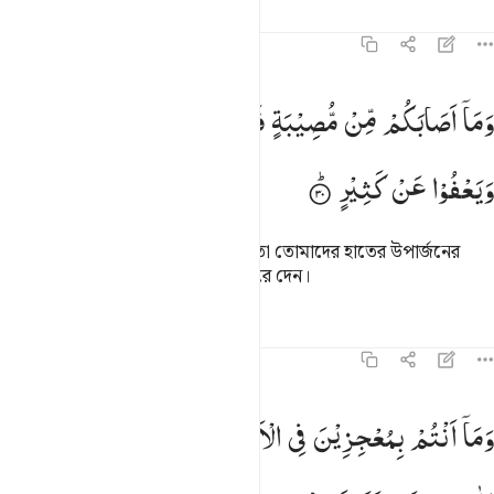
তাফসির
পাঠ
প্রতিফলন
৪২:৩০
ما اصابكم من مصيبة فبما كسبت ايديكم ويعفو عن كثير ٣٠
وَمَاۤ
اَصَابَكُمْ
مِّنْ
مُّصِیْبَةٍ
فَبِمَا
كَسَبَتْ
اَیْدِیْكُمْ
َمَآ أَصَـٰبَكُم مِّن مُّصِيبَةٍۢ فَبِمَا كَسَبَتْ أَيْدِيكُمْ وَيَعْفُوا۟ عَن كَثِيرٍۢ ٣٠
وَیَعْفُوْا
عَنْ
كَثِیْرٍ
তোমাদের উপর যে বিপদই উপনীত হয় তা তোমাদের হাতের উপার্জনের
কারণেই, তিনি অনেক অপরাধই ক্ষমা করে দেন।
তাফসির
পাঠ
প্রতিফলন
কিরাত
৪২:৩১
ما انتم بمعجزين في الارض وما لكم من دون الله من ولي ولا نصير ٣١
وَمَاۤ
اَنْتُمْ
بِمُعْجِزِیْنَ
فِی
الْاَرْضِ ۖۚ
وَمَا
لَكُمْ
مِّنْ
دُوْنِ
َمَآ أَنتُم بِمُعْجِزِينَ فِى ٱلْأَرْضِ ۖ وَمَا لَكُم مِّن دُونِ ٱللَّهِ مِن وَلِىٍّۢ وَلَا