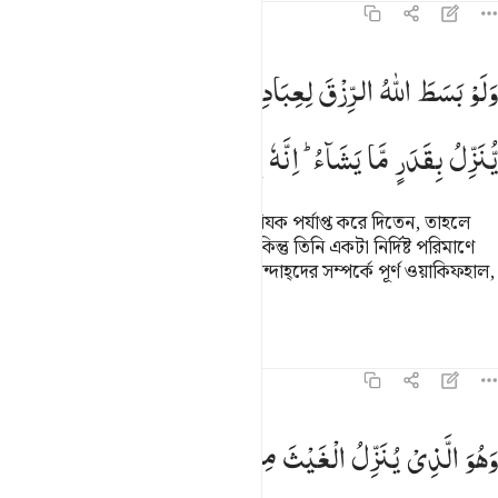
৪২:২৭
لو بسط الله الرزق لعباده لبغوا في الارض ولاكن ينزل بقدر ما يشاء انه 
وَلَوْ
بَسَطَ
اللّٰهُ
الرِّزْقَ
لِعِبَادِهٖ
لَبَغَوْا
فِی
الْاَرْضِ
وَلٰكِنْ
َلَوْ بَسَطَ ٱللَّهُ ٱلرِّزْقَ لِعِبَادِهِۦ لَبَغَوْا۟ فِى ٱلْأَرْضِ وَلَـٰكِن يُنَزِّلُ بِقَدَرٍۢ 
یُّنَزِّلُ
بِقَدَرٍ
مَّا
یَشَآءُ ؕ
اِنَّهٗ
بِعِبَادِهٖ
خَبِیْرٌ
بَصِیْرٌ
আল্লাহ যদি তাঁর সকল বান্দাহদের জন্য রিযক পর্যাপ্ত করে দিতেন, তাহলে
তারা অবশ্যই যমীনে বিদ্রোহ সৃষ্টি করত; কিন্তু তিনি একটা নির্দিষ্ট পরিমাণে
যতটুকু ইচ্ছে নাযিল করেন। তিনি তাঁর বান্দাহ্দের সম্পর্কে পূর্ণ ওয়াকিফহাল,
তিনি তাদের প্রতি সর্বদা দৃষ্টি রাখেন।
তাফসির
পাঠ
প্রতিফলন
কিরাত
৪২:২৮
هو الذي ينزل الغيث من بعد ما قنطوا وينشر رحمته وهو الولي الحميد ٢٨
وَهُوَ
الَّذِیْ
یُنَزِّلُ
الْغَیْثَ
مِنْ
بَعْدِ
مَا
قَنَطُوْا
وَیَنْشُرُ
َهُوَ ٱلَّذِى يُنَزِّلُ ٱلْغَيْثَ مِنۢ بَعْدِ مَا قَنَطُوا۟ وَيَنشُرُ رَحْمَتَهُۥ ۚ وَهُوَ