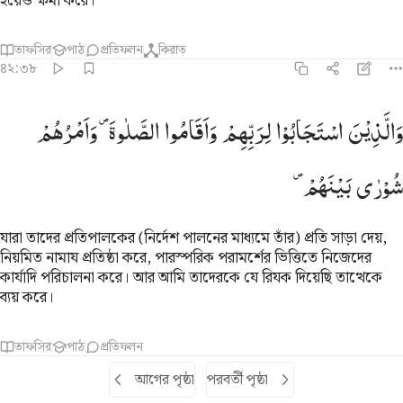
হয়েও ক্ষমা করে।
তাফসির
পাঠ
প্রতিফলন
কিরাত
৪২:৩৮
الذين استجابوا لربهم واقاموا الصلاة وامرهم شورى بينهم
وَالَّذِیْنَ
اسْتَجَابُوْا
لِرَبِّهِمْ
وَاَقَامُوا
الصَّلٰوةَ ۪
وَاَمْرُهُمْ
َٱلَّذِينَ ٱسْتَجَابُوا۟ لِرَبِّهِمْ وَأَقَامُوا۟ ٱلصَّلَوٰةَ وَأَمْرُهُمْ شُورَىٰ بَيْنَهُمْ
شُوْرٰی
بَیْنَهُمْ ۪
যারা তাদের প্রতিপালকের (নির্দেশ পালনের মাধ্যমে তাঁর) প্রতি সাড়া দেয়,
নিয়মিত নামায প্রতিষ্ঠা করে, পারস্পরিক পরামর্শের ভিত্তিতে নিজেদের
কার্যাদি পরিচালনা করে। আর আমি তাদেরকে যে রিযক দিয়েছি তাত্থেকে
ব্যয় করে।
তাফসির
পাঠ
প্রতিফলন
আগের পৃষ্ঠা
পরবর্তী পৃষ্ঠা