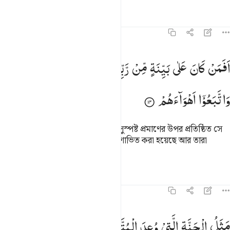
তাফসির
পাঠ
প্রতিফলন
কিরাত
৪৭:১৪
فمن كان على بينة من ربه كمن زين له سوء عمله واتبعوا اهواءهم ١٤
اَفَمَنْ
كَانَ
عَلٰی
بَیِّنَةٍ
مِّنْ
رَّبِّهٖ
كَمَنْ
زُیِّنَ
لَهٗ
سُوْٓءُ
عَمَلِهٖ
َفَمَن كَانَ عَلَىٰ بَيِّنَةٍۢ مِّن رَّبِّهِۦ كَمَن زُيِّنَ لَهُۥ سُوٓءُ عَمَلِهِۦ وَٱتَّبَعُوٓا۟ أَهْو
وَاتَّبَعُوْۤا
اَهْوَآءَهُمْ
যে ব্যক্তি তার প্রতিপালক থেকে আগত সুস্পষ্ট প্রমাণের উপর প্রতিষ্ঠিত সে
কি তার মত যার কাছে তার মন্দ কর্ম সুশোভিত করা হয়েছে আর তারা
নিজেদের খেয়ালখুশির অনুসরণ করে।
তাফসির
পাঠ
প্রতিফলন
৪৭:১৫
ثل الجنة التي وعد المتقون فيها انهار من ماء غير اسن وانهار من لب
مَثَلُ
الْجَنَّةِ
الَّتِیْ
وُعِدَ
الْمُتَّقُوْنَ ؕ
فِیْهَاۤ
اَنْهٰرٌ
مِّنْ
مَّآءٍ
َّثَلُ ٱلْجَنَّةِ ٱلَّتِى وُعِدَ ٱلْمُتَّقُونَ ۖ فِيهَآ أَنْهَـٰرٌۭ مِّن مَّآءٍ غَيْرِ ءَاسِنٍۢ