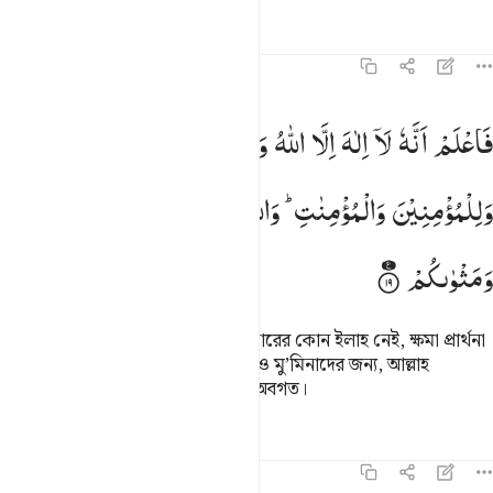
তাফসির
পাঠ
প্রতিফলন
৪৭:১৯
اعلم انه لا الاه الا الله واستغفر لذنبك وللمومنين والمومنات والله يعلم 
فَاعْلَمْ
اَنَّهٗ
لَاۤ
اِلٰهَ
اِلَّا
اللّٰهُ
وَاسْتَغْفِرْ
لِذَنْۢبِكَ
َٱعْلَمْ أَنَّهُۥ لَآ إِلَـٰهَ إِلَّا ٱللَّهُ وَٱسْتَغْفِرْ لِذَنۢبِكَ وَلِلْمُؤْمِنِينَ وَٱلْمُؤْمِنَـٰتِ ۗ وَٱللَّهُ 
وَلِلْمُؤْمِنِیْنَ
وَالْمُؤْمِنٰتِ ؕ
وَاللّٰهُ
یَعْلَمُ
مُتَقَلَّبَكُمْ
وَمَثْوٰىكُمْ
কাজেই জেনে রেখ, আল্লাহ ছাড়া সত্যিকারের কোন ইলাহ নেই, ক্ষমা প্রার্থনা
কর তোমার ভুলত্রুটির জন্য আর মু’মিন ও মু’মিনাদের জন্য, আল্লাহ
তোমাদের গতিবিধি ও অবস্থান সম্পর্কে অবগত।
তাফসির
পাঠ
প্রতিফলন
হাদিস
৪৭:২০