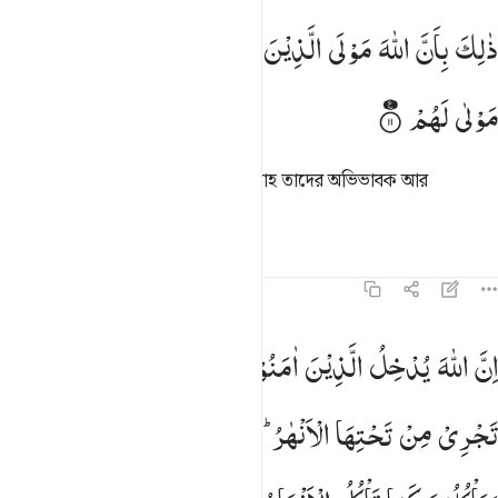
الك بان الله مولى الذين امنوا وان الكافرين لا مولى لهم ١١
ذٰلِكَ
بِاَنَّ
اللّٰهَ
مَوْلَی
الَّذِیْنَ
اٰمَنُوْا
وَاَنَّ
الْكٰفِرِیْنَ
لَا
َٰلِكَ بِأَنَّ ٱللَّهَ مَوْلَى ٱلَّذِينَ ءَامَنُوا۟ وَأَنَّ ٱلْكَـٰفِرِينَ لَا مَوْلَىٰ لَهُمْ ١١
مَوْلٰی
لَهُمْ
এর কারণ এই যে, যারা ঈমান আনে আল্লাহ তাদের অভিভাবক আর
কাফিরদের কোন অভিভাবক নেই।
তাফসির
পাঠ
প্রতিফলন
৪৭:১২
ن الله يدخل الذين امنوا وعملوا الصالحات جنات تجري من تحتها الانهار وا
اِنَّ
اللّٰهَ
یُدْخِلُ
الَّذِیْنَ
اٰمَنُوْا
وَعَمِلُوا
الصّٰلِحٰتِ
جَنّٰتٍ
ِنَّ ٱللَّهَ يُدْخِلُ ٱلَّذِينَ ءَامَنُوا۟ وَعَمِلُوا۟ ٱلصَّـٰلِحَـٰتِ جَنَّـٰتٍۢ تَجْرِى مِن تَحْتِهَا
تَجْرِیْ
مِنْ
تَحْتِهَا
الْاَنْهٰرُ ؕ
وَالَّذِیْنَ
كَفَرُوْا
یَتَمَتَّعُوْنَ