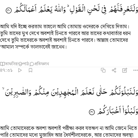
وَلَتَعْرِفَنَّهُمْ
فِیْ
لَحْنِ
الْقَوْلِ ؕ
وَاللّٰهُ
یَعْلَمُ
اَعْمَالَكُمْ
আমি যদি ইচ্ছে করতাম তাহলে আমি তোমায় ওদেরকে দেখিয়ে দিতাম।
তুমি তাদের মুখ দেখে অবশ্যই চিনতে পারবে আর তাদের কথাবার্তার ধরন
দেখে তুমি তাদেরকে অবশ্যই অবশ্যই চিনতে পারবে। আল্লাহ তোমাদের
‘আমাল সম্পর্কে ভালভাবেই জানেন।
তাফসির
পাঠ
প্রতিফলন
৪৭:৩১
لنبلونكم حتى نعلم المجاهدين منكم والصابرين ونبلو اخباركم ٣١
وَلَنَبْلُوَنَّكُمْ
حَتّٰی
نَعْلَمَ
الْمُجٰهِدِیْنَ
مِنْكُمْ
وَالصّٰبِرِیْنَ ۙ
َلَنَبْلُوَنَّكُمْ حَتَّىٰ نَعْلَمَ ٱلْمُجَـٰهِدِينَ مِنكُمْ وَٱلصَّـٰبِرِينَ وَنَبْلُوَا۟ أَخْبَارَكُمْ ٣١
وَنَبْلُوَاۡ
اَخْبَارَكُمْ
আমি তোমাদেরকে অবশ্য অবশ্যই পরীক্ষা করব যতক্ষণ না আমি জেনে নিতে
পারি তোমাদের মধ্যে মুজাহিদ আর ধৈর্যশীলদেরকে, আর তোমাদের অবস্থা