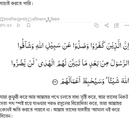
যাচাই করতে পারি।
তাফসির
পাঠ
প্রতিফলন
কিরাত
৪৭:৩২
ن الذين كفروا وصدوا عن سبيل الله وشاقوا الرسول من بعد ما تبين لهم
اِنَّ
الَّذِیْنَ
كَفَرُوْا
وَصَدُّوْا
عَنْ
سَبِیْلِ
اللّٰهِ
وَشَآقُّوا
ِنَّ ٱلَّذِينَ كَفَرُوا۟ وَصَدُّوا۟ عَن سَبِيلِ ٱللَّهِ وَشَآقُّوا۟ ٱلرَّسُولَ مِنۢ بَعْدِ مَا تَبَيَّنَ لَهُمُ 
الرَّسُوْلَ
مِنْ
بَعْدِ
مَا
تَبَیَّنَ
لَهُمُ
الْهُدٰی ۙ
لَنْ
یَّضُرُّوا
اللّٰهَ
شَیْـًٔا ؕ
وَسَیُحْبِطُ
اَعْمَالَهُمْ
যারা কুফুরী করে আর আল্লাহর পথে চলতে বাধা সৃষ্টি করে, আর তাদের নিকট
সত্য পথ স্পষ্ট হয়ে যাওয়ার পরও রসূলের বিরোধিতা করে, তারা আল্লাহর
কোনই ক্ষতি করতে পারবে না। আল্লাহ তাদের যাবতীয় ‘আমাল নষ্ট করে
দিবেন।