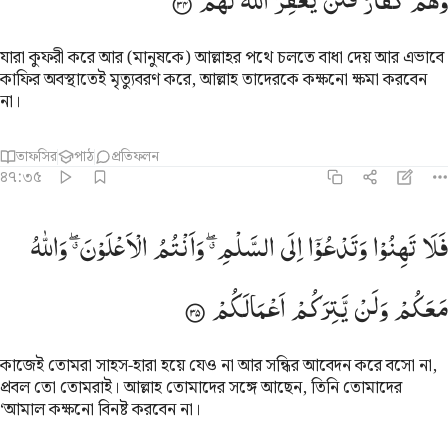
وَهُمْ
كُفَّارٌ
فَلَنْ
یَّغْفِرَ
اللّٰهُ
لَهُمْ
যারা কুফরী করে আর (মানুষকে) আল্লাহর পথে চলতে বাধা দেয় আর এভাবে
কাফির অবস্থাতেই মৃত্যুবরণ করে, আল্লাহ তাদেরকে কক্ষনো ক্ষমা করবেন
না।
তাফসির
পাঠ
প্রতিফলন
৪৭:৩৫
لا تهنوا وتدعوا الى السلم وانتم الاعلون والله معكم ولن يتركم اعمالكم ٥
فَلَا
تَهِنُوْا
وَتَدْعُوْۤا
اِلَی
السَّلْمِ ۖۗ
وَاَنْتُمُ
الْاَعْلَوْنَ ۖۗ
وَاللّٰهُ
َلَا تَهِنُوا۟ وَتَدْعُوٓا۟ إِلَى ٱلسَّلْمِ وَأَنتُمُ ٱلْأَعْلَوْنَ وَٱللَّهُ مَعَكُمْ وَلَن يَتِرَكُمْ أَع
مَعَكُمْ
وَلَنْ
یَّتِرَكُمْ
اَعْمَالَكُمْ
কাজেই তোমরা সাহস-হারা হয়ে যেও না আর সন্ধির আবেদন করে বসো না,
প্রবল তো তোমরাই। আল্লাহ তোমাদের সঙ্গে আছেন, তিনি তোমাদের
‘আমাল কক্ষনো বিনষ্ট করবেন না।