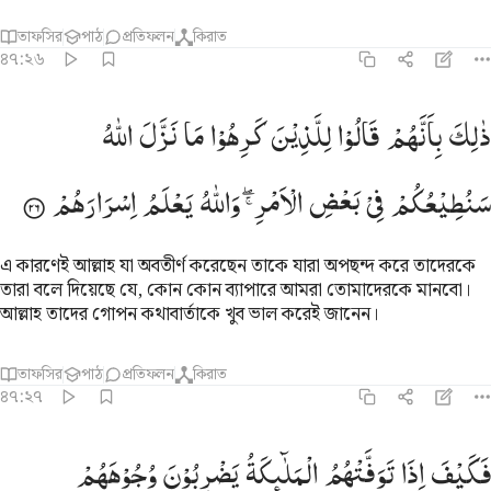
তাফসির
পাঠ
প্রতিফলন
কিরাত
৪৭:২৬
الك بانهم قالوا للذين كرهوا ما نزل الله سنطيعكم في بعض الامر والله ي
ذٰلِكَ
بِاَنَّهُمْ
قَالُوْا
لِلَّذِیْنَ
كَرِهُوْا
مَا
نَزَّلَ
اللّٰهُ
َٰلِكَ بِأَنَّهُمْ قَالُوا۟ لِلَّذِينَ كَرِهُوا۟ مَا نَزَّلَ ٱللَّهُ سَنُطِيعُكُمْ فِى بَعْضِ ٱلْأَمْرِ ۖ وَٱللّ
سَنُطِیْعُكُمْ
فِیْ
بَعْضِ
الْاَمْرِ ۖۚ
وَاللّٰهُ
یَعْلَمُ
اِسْرَارَهُمْ
এ কারণেই আল্লাহ যা অবতীর্ণ করেছেন তাকে যারা অপছন্দ করে তাদেরকে
তারা বলে দিয়েছে যে, কোন কোন ব্যাপারে আমরা তোমাদেরকে মানবো।
আল্লাহ তাদের গোপন কথাবার্তাকে খুব ভাল করেই জানেন।
তাফসির
পাঠ
প্রতিফলন
কিরাত
৪৭:২৭
كيف اذا توفتهم الملايكة يضربون وجوههم وادبارهم ٢٧
فَكَیْفَ
اِذَا
تَوَفَّتْهُمُ
الْمَلٰٓىِٕكَةُ
یَضْرِبُوْنَ
وُجُوْهَهُمْ
َكَيْفَ إِذَا تَوَفَّتْهُمُ ٱلْمَلَـٰٓئِكَةُ يَضْرِبُونَ وُجُوهَهُمْ وَأَدْبَـٰرَهُمْ ٢٧