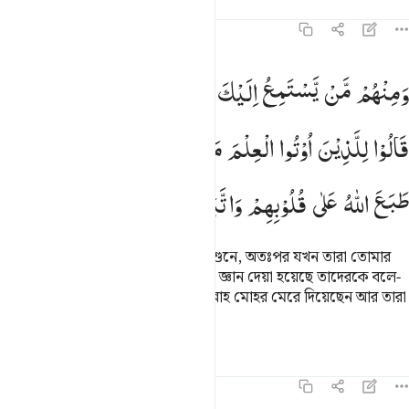
তাফসির
পাঠ
প্রতিফলন
কিরাত
৪৭:১৬
منهم من يستمع اليك حتى اذا خرجوا من عندك قالوا للذين اوتوا العلم ماذا
وَمِنْهُمْ
مَّنْ
یَّسْتَمِعُ
اِلَیْكَ ۚ
حَتّٰۤی
اِذَا
خَرَجُوْا
مِنْ
عِنْدِكَ
َمِنْهُم مَّن يَسْتَمِعُ إِلَيْكَ حَتَّىٰٓ إِذَا خَرَجُوا۟ مِنْ عِندِكَ قَالُوا۟ لِلَّذِينَ أُوتُوا۟ ٱلْ
قَالُوْا
لِلَّذِیْنَ
اُوْتُوا
الْعِلْمَ
مَاذَا
قَالَ
اٰنِفًا ۫
اُولٰٓىِٕكَ
الَّذِیْنَ
طَبَعَ
اللّٰهُ
عَلٰی
قُلُوْبِهِمْ
وَاتَّبَعُوْۤا
اَهْوَآءَهُمْ
তাদের মধ্যে কতক লোক তোমার কথা শুনে, অতঃপর যখন তারা তোমার
কাছ থেকে বেরিয়ে যায়, তখন যাদেরকে জ্ঞান দেয়া হয়েছে তাদেরকে বলে-
এই মাত্র সে কী বলল? এদের অন্তরে আল্লাহ মোহর মেরে দিয়েছেন আর তারা
নিজেদের খেয়ালখুশির অনুসরণ করে।
তাফসির
পাঠ
প্রতিফলন
৪৭:১৭