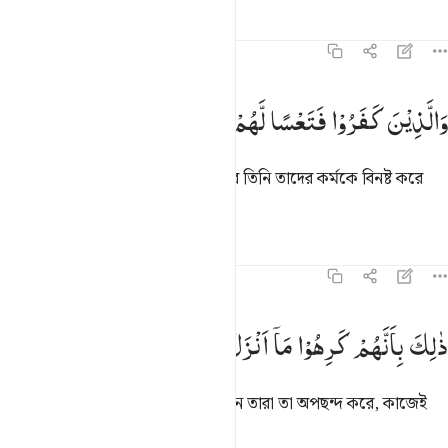
তাফসির
পাঠ
প্রতিফলন
৪৭:৮
الذين كفروا فتعسا لهم واضل اعمالهم ٨
وَالَّذِیْنَ
كَفَرُوْا
فَتَعْسًا
لَّهُمْ
وَاَضَلَّ
اَعْمَالَهُمْ
َٱلَّذِينَ كَفَرُوا۟ فَتَعْسًۭا لَّهُمْ وَأَضَلَّ أَعْمَـٰلَهُمْ ٨
যারা কুফরী করে তাদের জন্য দুর্ভোগ আর তিনি তাদের কর্মকে বিনষ্ট করে
দেবেন।
তাফসির
পাঠ
প্রতিফলন
৪৭:৯
الك بانهم كرهوا ما انزل الله فاحبط اعمالهم ٩
ذٰلِكَ
بِاَنَّهُمْ
كَرِهُوْا
مَاۤ
اَنْزَلَ
اللّٰهُ
فَاَحْبَطَ
اَعْمَالَهُمْ
َٰلِكَ بِأَنَّهُمْ كَرِهُوا۟ مَآ أَنزَلَ ٱللَّهُ فَأَحْبَطَ أَعْمَـٰلَهُمْ ٩
তা এজন্য যে, আল্লাহ যা অবতীর্ণ করেছেন তারা তা অপছন্দ করে, কাজেই
আল্লাহ তাদের কর্ম ব্যর্থ করেন।