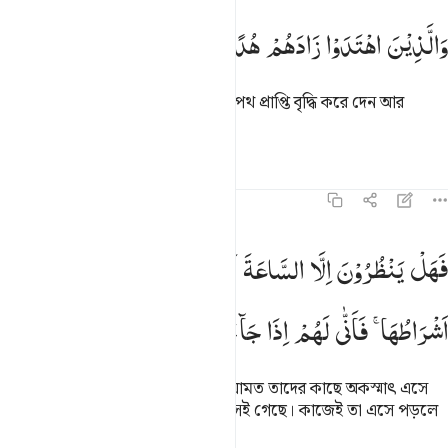
الذين اهتدوا زادهم هدى واتاهم تقواهم ١٧
وَالَّذِیْنَ
اهْتَدَوْا
زَادَهُمْ
هُدًی
وَّاٰتٰىهُمْ
تَقْوٰىهُمْ
َٱلَّذِينَ ٱهْتَدَوْا۟ زَادَهُمْ هُدًۭى وَءَاتَىٰهُمْ تَقْوَىٰهُمْ ١٧
যারা সঠিক পথে চলে আল্লাহ তাদের সৎপথ প্রাপ্তি বৃদ্ধি করে দেন আর
তাদেরকে তাক্বওয়া দান করেন।
তাফসির
পাঠ
প্রতিফলন
৪৭:১৮
هل ينظرون الا الساعة ان تاتيهم بغتة فقد جاء اشراطها فانى لهم اذا جاء
فَهَلْ
یَنْظُرُوْنَ
اِلَّا
السَّاعَةَ
اَنْ
تَاْتِیَهُمْ
بَغْتَةً ۚ
فَقَدْ
جَآءَ
َهَلْ يَنظُرُونَ إِلَّا ٱلسَّاعَةَ أَن تَأْتِيَهُم بَغْتَةًۭ ۖ فَقَدْ جَآءَ أَشْرَاطُهَا ۚ فَأَنَّىٰ لَهُمْ إِذَا جَآ
اَشْرَاطُهَا ۚ
فَاَنّٰی
لَهُمْ
اِذَا
جَآءَتْهُمْ
ذِكْرٰىهُمْ
তারা কি শুধু এ অপেক্ষায় আছে যে, ক্বিয়ামত তাদের কাছে অকস্মাৎ এসে
পড়ুক? ক্বিয়ামতের লক্ষণগুলো তো এসেই গেছে। কাজেই তা এসে পড়লে
তারা উপদেশ গ্রহণ করবে কেমন করে?