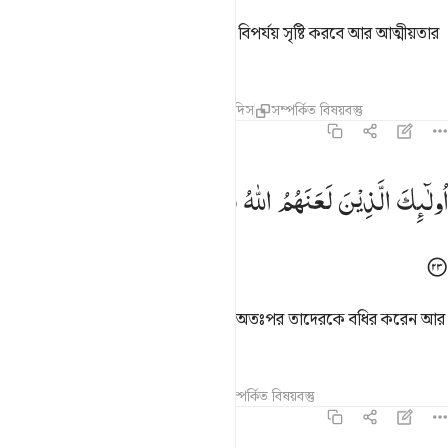
ক্ষমতা পেলে সম্ভবতঃ তোমরা পৃথিবীতে বিপর্যয় সৃষ্টি করবে আর আত্মীয়তার
বন্ধন ছিন্ন করবে।
তাফসির
পাঠ
প্রতিফলন
কিরাত
হাদিস
সম্পর্কিত বিষয়বস্তু
৪৭:২৩
ولايك الذين لعنهم الله فاصمهم واعمى ابصارهم ٢٣
اُولٰٓىِٕكَ
الَّذِیْنَ
لَعَنَهُمُ
اللّٰهُ
فَاَصَمَّهُمْ
وَاَعْمٰۤی
اَبْصَارَهُمْ
ُو۟لَـٰٓئِكَ ٱلَّذِينَ لَعَنَهُمُ ٱللَّهُ فَأَصَمَّهُمْ وَأَعْمَىٰٓ أَبْصَـٰرَهُمْ ٢٣
এদের প্রতিই আল্লাহ অভিসম্পাত করেন, অতঃপর তাদেরকে বধির করেন আর
তাদের দৃষ্টিশক্তিকে করেন অন্ধ।
তাফসির
পাঠ
প্রতিফলন
হাদিস
সম্পর্কিত বিষয়বস্তু
৪৭:২৪