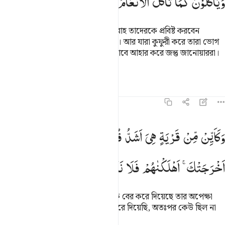
وَیَاْكُلُوْنَ
كَمَا
تَاْكُلُ
الْاَنْعَامُ
وَالنَّارُ
مَثْوًی
لَّهُمْ
যারা ঈমান আনে আর সৎকাজ করে আল্লাহ তাদেরকে প্রবিষ্ট করবেন
জান্নাতে যার তলদেশে ঝর্ণাধারা প্রবাহিত। আর যারা কুফুরী করে তারা ভোগ
বিলাসে মত্ত থাকে আর আহার করে যেভাবে আহার করে জন্তু জানোয়াররা।
জাহান্নামই তাদের বাসস্থান।
তাফসির
পাঠ
প্রতিফলন
৪৭:১৩
كاين من قرية هي اشد قوة من قريتك التي اخرجتك اهلكناهم فلا ناصر له
وَكَاَیِّنْ
مِّنْ
قَرْیَةٍ
هِیَ
اَشَدُّ
قُوَّةً
مِّنْ
قَرْیَتِكَ
الَّتِیْۤ
َكَأَيِّن مِّن قَرْيَةٍ هِىَ أَشَدُّ قُوَّةًۭ مِّن قَرْيَتِكَ ٱلَّتِىٓ أَخْرَجَتْكَ أَهْلَكْنَـٰهُمْ فَلَا نَا
اَخْرَجَتْكَ ۚ
اَهْلَكْنٰهُمْ
فَلَا
نَاصِرَ
لَهُمْ
তোমার যে জনপদ থেকে তারা তোমাকে বের করে দিয়েছে তার অপেক্ষা
শক্তিশালী কত জনপদকে আমি ধ্বংস করে দিয়েছি, অতঃপর কেউ ছিল না
তাদের সাহায্যকারী।