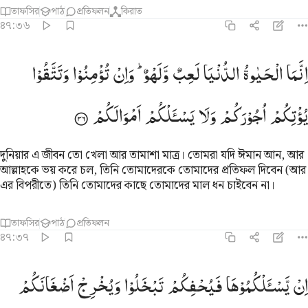
তাফসির
পাঠ
প্রতিফলন
কিরাত
৪৭:৩৬
نما الحياة الدنيا لعب ولهو وان تومنوا وتتقوا يوتكم اجوركم ولا يسالكم امو
اِنَّمَا
الْحَیٰوةُ
الدُّنْیَا
لَعِبٌ
وَّلَهْوٌ ؕ
وَاِنْ
تُؤْمِنُوْا
وَتَتَّقُوْا
ِنَّمَا ٱلْحَيَوٰةُ ٱلدُّنْيَا لَعِبٌۭ وَلَهْوٌۭ ۚ وَإِن تُؤْمِنُوا۟ وَتَتَّقُوا۟ يُؤْتِكُمْ أُجُورَكُمْ وَ
یُؤْتِكُمْ
اُجُوْرَكُمْ
وَلَا
یَسْـَٔلْكُمْ
اَمْوَالَكُمْ
দুনিয়ার এ জীবন তো খেলা আর তামাশা মাত্র। তোমরা যদি ঈমান আন, আর
আল্লাহকে ভয় করে চল, তিনি তোমাদেরকে তোমাদের প্রতিফল দিবেন (আর
এর বিপরীতে) তিনি তোমাদের কাছে তোমাদের মাল ধন চাইবেন না।
তাফসির
পাঠ
প্রতিফলন
৪৭:৩৭
ن يسالكموها فيحفكم تبخلوا ويخرج اضغانكم ٣٧
اِنْ
یَّسْـَٔلْكُمُوْهَا
فَیُحْفِكُمْ
تَبْخَلُوْا
وَیُخْرِجْ
اَضْغَانَكُمْ
ِن يَسْـَٔلْكُمُوهَا فَيُحْفِكُمْ تَبْخَلُوا۟ وَيُخْرِجْ أَضْغَـٰنَكُمْ ٣٧