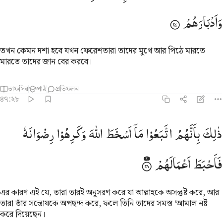
وَاَدْبَارَهُمْ
তখন কেমন দশা হবে যখন ফেরেশতারা তাদের মুখে আর পিঠে মারতে
মারতে তাদের জান বের করবে।
তাফসির
পাঠ
প্রতিফলন
৪৭:২৮
الك بانهم اتبعوا ما اسخط الله وكرهوا رضوانه فاحبط اعمالهم ٢٨
ذٰلِكَ
بِاَنَّهُمُ
اتَّبَعُوْا
مَاۤ
اَسْخَطَ
اللّٰهَ
وَكَرِهُوْا
رِضْوَانَهٗ
َٰلِكَ بِأَنَّهُمُ ٱتَّبَعُوا۟ مَآ أَسْخَطَ ٱللَّهَ وَكَرِهُوا۟ رِضْوَٰنَهُۥ فَأَحْبَطَ أَعْمَـٰلَهُمْ ٢٨
فَاَحْبَطَ
اَعْمَالَهُمْ
এর কারণ এই যে, তারা তারই অনুসরণ করে যা আল্লাহকে অসন্তুষ্ট করে, আর
তারা তাঁর সন্তোষকে অপছন্দ করে, ফলে তিনি তাদের সমস্ত ‘আমাল নষ্ট
করে দিয়েছেন।