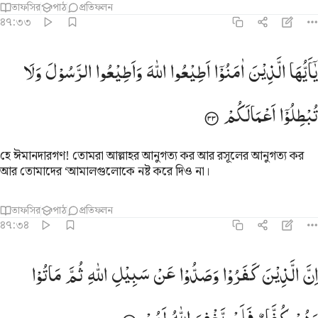
তাফসির
পাঠ
প্রতিফলন
৪৭:৩৩
 يا ايها الذين امنوا اطيعوا الله واطيعوا الرسول ولا تبطلوا اعمالكم ٣٣
یٰۤاَیُّهَا
الَّذِیْنَ
اٰمَنُوْۤا
اَطِیْعُوا
اللّٰهَ
وَاَطِیْعُوا
الرَّسُوْلَ
وَلَا
 يَـٰٓأَيُّهَا ٱلَّذِينَ ءَامَنُوٓا۟ أَطِيعُوا۟ ٱللَّهَ وَأَطِيعُوا۟ ٱلرَّسُولَ وَلَا تُبْطِلُوٓا۟ أَع
تُبْطِلُوْۤا
اَعْمَالَكُمْ
হে ঈমানদারগণ! তোমরা আল্লাহর আনুগত্য কর আর রসূলের আনুগত্য কর
আর তোমাদের ‘আমালগুলোকে নষ্ট করে দিও না।
তাফসির
পাঠ
প্রতিফলন
৪৭:৩৪
ن الذين كفروا وصدوا عن سبيل الله ثم ماتوا وهم كفار فلن يغفر الله لهم
اِنَّ
الَّذِیْنَ
كَفَرُوْا
وَصَدُّوْا
عَنْ
سَبِیْلِ
اللّٰهِ
ثُمَّ
مَاتُوْا
ِنَّ ٱلَّذِينَ كَفَرُوا۟ وَصَدُّوا۟ عَن سَبِيلِ ٱللَّهِ ثُمَّ مَاتُوا۟ وَهُمْ كُفَّارٌۭ فَلَن يَغ