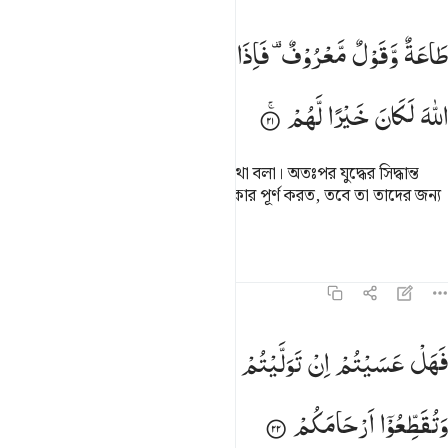
اعة وقول معروف فاذا عزم الامر فلو صدقوا الله لكان خيرا لهم ٢١
طَاعَةٌ
وَّقَوْلٌ
مَّعْرُوْفٌ ۫
فَاِذَا
عَزَمَ
الْاَمْرُ ۫
فَلَوْ
صَدَقُوا
َاعَةٌۭ وَقَوْلٌۭ مَّعْرُوفٌۭ ۚ فَإِذَا عَزَمَ ٱلْأَمْرُ فَلَوْ صَدَقُوا۟ ٱللَّهَ لَكَانَ خ
اللّٰهَ
لَكَانَ
خَیْرًا
لَّهُمْ
(আল্লাহর) আনুগত্য করা ও ন্যায়সঙ্গত কথা বলা। অতঃপর যুদ্ধের সিদ্ধান্ত
হলে তারা যদি আল্লাহর নিকট দেয়া অঙ্গীকার পূর্ণ করত, তবে তা তাদের জন্য
কল্যাণকর হত।
তাফসির
পাঠ
প্রতিফলন
৪৭:২২
هل عسيتم ان توليتم ان تفسدوا في الارض وتقطعوا ارحامكم ٢٢
فَهَلْ
عَسَیْتُمْ
اِنْ
تَوَلَّیْتُمْ
اَنْ
تُفْسِدُوْا
فِی
الْاَرْضِ
َهَلْ عَسَيْتُمْ إِن تَوَلَّيْتُمْ أَن تُفْسِدُوا۟ فِى ٱلْأَرْضِ وَتُقَطِّعُوٓا۟ أَرْحَامَكُمْ ٢٢
وَتُقَطِّعُوْۤا
اَرْحَامَكُمْ