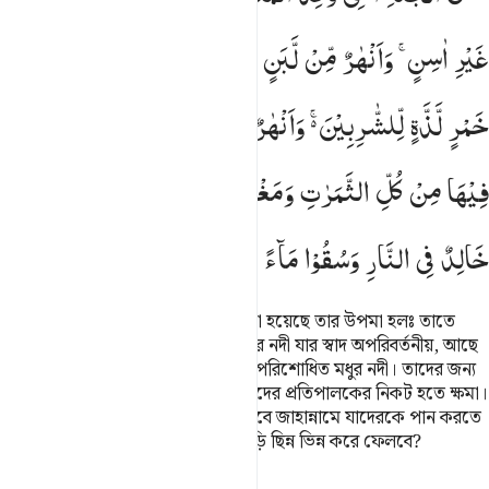
غَیْرِ
اٰسِنٍ ۚ
وَاَنْهٰرٌ
مِّنْ
لَّبَنٍ
لَّمْ
یَتَغَیَّرْ
طَعْمُهٗ ۚ
وَاَنْهٰرٌ
مِّنْ
خَمْرٍ
لَّذَّةٍ
لِّلشّٰرِبِیْنَ ۚ۬
وَاَنْهٰرٌ
مِّنْ
عَسَلٍ
مُّصَفًّی ؕ
وَلَهُمْ
فِیْهَا
مِنْ
كُلِّ
الثَّمَرٰتِ
وَمَغْفِرَةٌ
مِّنْ
رَّبِّهِمْ ؕ
كَمَنْ
هُوَ
خَالِدٌ
فِی
النَّارِ
وَسُقُوْا
مَآءً
حَمِیْمًا
فَقَطَّعَ
اَمْعَآءَهُمْ
মুত্তাক্বীদেরকে যে জান্নাতের ও‘য়াদা দেয়া হয়েছে তার উপমা হলঃ তাতে
আছে নির্মল পানির ঝর্ণা, আর আছে দুধের নদী যার স্বাদ অপরিবর্তনীয়, আছে
পানকারীদের জন্য সুস্বাদু মদের নদী আর পরিশোধিত মধুর নদী। তাদের জন্য
সেখানে আছে সব রকম ফলমূল আর তাদের প্রতিপালকের নিকট হতে ক্ষমা।
(এরা কি) তাদের মত যারা চিরকাল থাকবে জাহান্নামে যাদেরকে পান করতে
দেয়া হবে গরম পানীয় যা তাদের নাড়িভুঁড়ি ছিন্ন ভিন্ন করে ফেলবে?