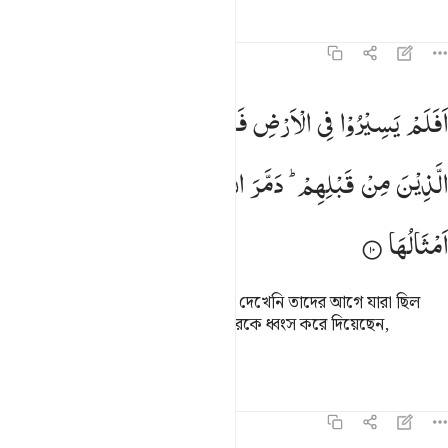
তাফসির
পাঠ
প্রতিফলন
৪৭:১০
 افلم يسيروا في الارض فينظروا كيف كان عاقبة الذين من قبلهم دمر الل
اَفَلَمْ
یَسِیْرُوْا
فِی
الْاَرْضِ
فَیَنْظُرُوْا
كَیْفَ
كَانَ
عَاقِبَةُ
 أَفَلَمْ يَسِيرُوا۟ فِى ٱلْأَرْضِ فَيَنظُرُوا۟ كَيْفَ كَانَ عَـٰقِبَةُ ٱلَّذِينَ مِن قَبْلِهِمْ ۚ دَمَّرَ ٱللَّ
الَّذِیْنَ
مِنْ
قَبْلِهِمْ ؕ
دَمَّرَ
اللّٰهُ
عَلَیْهِمْ ؗ
وَلِلْكٰفِرِیْنَ
اَمْثَالُهَا
তারা কি পৃথিবীতে ভ্রমণ করেনি অতঃপর দেখেনি তাদের আগে যারা ছিল
তাদের পরিণাম কী হয়েছে? আল্লাহ তাদেরকে ধ্বংস করে দিয়েছেন,
কাফিরদের জন্য আছে অনুরূপ শাস্তি।
তাফসির
পাঠ
প্রতিফলন
৪৭:১১