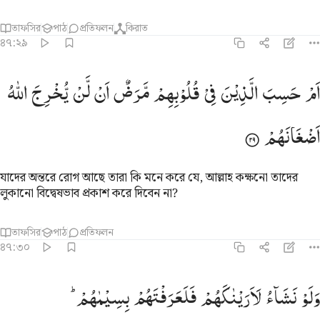
তাফসির
পাঠ
প্রতিফলন
কিরাত
৪৭:২৯
م حسب الذين في قلوبهم مرض ان لن يخرج الله اضغانهم ٢٩
اَمْ
حَسِبَ
الَّذِیْنَ
فِیْ
قُلُوْبِهِمْ
مَّرَضٌ
اَنْ
لَّنْ
یُّخْرِجَ
اللّٰهُ
َمْ حَسِبَ ٱلَّذِينَ فِى قُلُوبِهِم مَّرَضٌ أَن لَّن يُخْرِجَ ٱللَّهُ أَضْغَـٰنَهُمْ ٢٩
اَضْغَانَهُمْ
যাদের অন্তরে রোগ আছে তারা কি মনে করে যে, আল্লাহ কক্ষনো তাদের
লুকানো বিদ্বেষভাব প্রকাশ করে দিবেন না?
তাফসির
পাঠ
প্রতিফলন
৪৭:৩০
لو نشاء لاريناكهم فلعرفتهم بسيماهم ولتعرفنهم في لحن القول والله يع
وَلَوْ
نَشَآءُ
لَاَرَیْنٰكَهُمْ
فَلَعَرَفْتَهُمْ
بِسِیْمٰهُمْ ؕ
َلَوْ نَشَآءُ لَأَرَيْنَـٰكَهُمْ فَلَعَرَفْتَهُم بِسِيمَـٰهُمْ ۚ وَلَتَعْرِفَنَّهُمْ فِى لَحْنِ ٱلْقَوْلِ ۚ وَٱللَّه