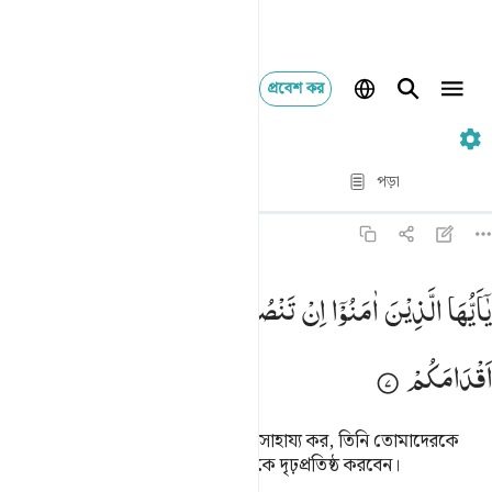
প্রবেশ কর
৪৭. Muhammad
পদ্য দ্বারা পদ্য
পড়া
অনুবাদ
: Taisirul Quran
৪৭:৭
ا ايها الذين امنوا ان تنصروا الله ينصركم ويثبت اقدامكم ٧
یٰۤاَیُّهَا
الَّذِیْنَ
اٰمَنُوْۤا
اِنْ
تَنْصُرُوا
اللّٰهَ
یَنْصُرْكُمْ
وَیُثَبِّتْ
َـٰٓأَيُّهَا ٱلَّذِينَ ءَامَنُوٓا۟ إِن تَنصُرُوا۟ ٱللَّهَ يَنصُرْكُمْ وَيُثَبِّتْ أَقْدَامَكُمْ ٧
اَقْدَامَكُمْ
হে ঈমানদারগণ! তোমরা যদি আল্লাহকে সাহায্য কর, তিনি তোমাদেরকে
সাহায্য করবেন আর তোমাদের পাগুলোকে দৃঢ়প্রতিষ্ঠ করবেন।