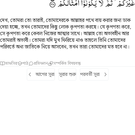
غَیْرَكُمْ ۙ
ثُمَّ
لَا
یَكُوْنُوْۤا
اَمْثَالَكُمْ
দেখ, তোমরা তো তারাই, তোমাদেরকে আল্লাহর পথে ব্যয় করার জন্য ডাক
দেয়া হচ্ছে, তখন তোমাদের কিছু লোক কৃপণতা করছে। যে কৃপণতা করে,
সে কৃপণতা করে কেবল নিজের আত্মার সাথে। আল্লাহ তো অভাবহীন আর
তোমরাই অভাবী। তোমরা যদি মুখ ফিরিয়ে নাও তাহলে তিনি তোমাদের
পরিবর্তে অন্য জাতিকে নিয়ে আসবেন, তখন তারা তোমাদের মত হবে না।
তাফসির
পাঠ
প্রতিফলন
সম্পর্কিত বিষয়বস্তু
আগের সূরা
সূরার শুরু
পরবর্তী সূরা