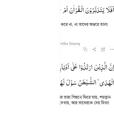
فلا يتدبرون القران ام على قلوب اقفالها ٢٤
اَفَلَا
یَتَدَبَّرُوْنَ
الْقُرْاٰنَ
اَمْ
عَلٰی
قُلُوْبٍ
اَقْفَالُهَا
َفَلَا يَتَدَبَّرُونَ ٱلْقُرْءَانَ أَمْ عَلَىٰ قُلُوبٍ أَقْفَالُهَآ ٢٤
তারা কি কুরআন সম্বন্ধে গভীরভাবে চিন্তা করে না, না তাদের অন্তরে তালা
দেয়া আছে?
তাফসির
পাঠ
প্রতিফলন
হাদিস
সম্পর্কিত বিষয়বস্তু
৪৭:২৫
ن الذين ارتدوا على ادبارهم من بعد ما تبين لهم الهدى الشيطان سول لهم
اِنَّ
الَّذِیْنَ
ارْتَدُّوْا
عَلٰۤی
اَدْبَارِهِمْ
مِّنْ
بَعْدِ
مَا
تَبَیَّنَ
لَهُمُ
ِنَّ ٱلَّذِينَ ٱرْتَدُّوا۟ عَلَىٰٓ أَدْبَـٰرِهِم مِّنۢ بَعْدِ مَا تَبَيَّنَ لَهُمُ ٱلْهُدَى ۙ ٱلشَّيْطَـٰنُ سَوَّ
الْهُدَی ۙ
الشَّیْطٰنُ
سَوَّلَ
لَهُمْ ؕ
وَاَمْلٰی
لَهُمْ
যাদের কাছে সঠিক পথ সুস্পষ্ট হওয়ার পর তারা পিছনে ফিরে যায়, শয়ত্বান
তাদের জন্য তাদের কাজকে সুন্দর করে দেখায়, আর তাদেরকে দেয় মিথ্যা
আশা।