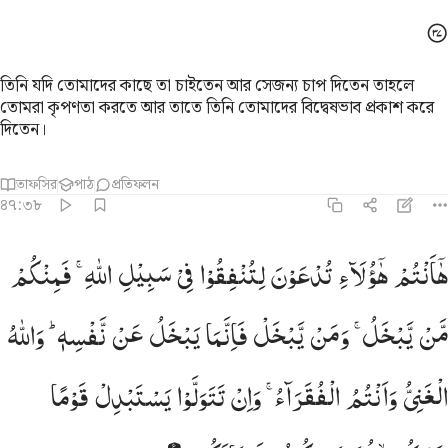
তিনি যদি তোমাদের কাছে তা চাইতেন আর সেজন্য চাপ দিতেন তাহলে
তোমরা কৃপণতা করতে আর তাতে তিনি তোমাদের বিদ্বেষভাব প্রকাশ করে
দিতেন।
তাফসির
পাঠ
প্রতিফলন
৪৭:৩৮
ا انتم هاولاء تدعون لتنفقوا في سبيل الله فمنكم من يبخل ومن يبخل فانم
هٰۤاَنْتُمْ
هٰۤؤُلَآءِ
تُدْعَوْنَ
لِتُنْفِقُوْا
فِیْ
سَبِیْلِ
اللّٰهِ ۚ
فَمِنْكُمْ
َـٰٓأَنتُمْ هَـٰٓؤُلَآءِ تُدْعَوْنَ لِتُنفِقُوا۟ فِى سَبِيلِ ٱللَّهِ فَمِنكُم مَّن يَبْخَلُ ۖ وَمَن يَبْخَل
مَّنْ
یَّبْخَلُ ۚ
وَمَنْ
یَّبْخَلْ
فَاِنَّمَا
یَبْخَلُ
عَنْ
نَّفْسِهٖ ؕ
وَاللّٰهُ
الْغَنِیُّ
وَاَنْتُمُ
الْفُقَرَآءُ ۚ
وَاِنْ
تَتَوَلَّوْا
یَسْتَبْدِلْ
قَوْمًا