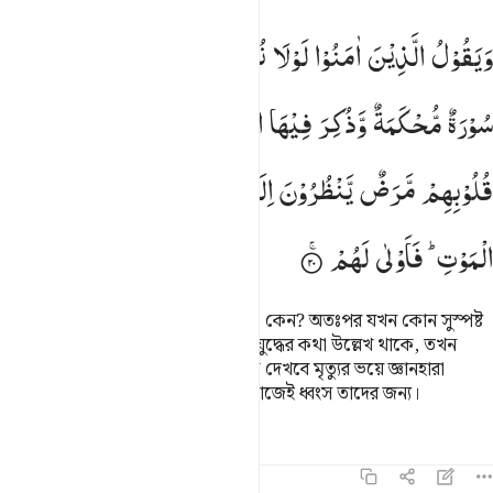
يقول الذين امنوا لولا نزلت سورة فاذا انزلت سورة محكمة وذكر فيها 
وَیَقُوْلُ
الَّذِیْنَ
اٰمَنُوْا
لَوْلَا
نُزِّلَتْ
سُوْرَةٌ ۚ
فَاِذَاۤ
اُنْزِلَتْ
َيَقُولُ ٱلَّذِينَ ءَامَنُوا۟ لَوْلَا نُزِّلَتْ سُورَةٌۭ ۖ فَإِذَآ أُنزِلَتْ سُورَةٌۭ مُّحْكَمَةٌۭ وَذُكِرَ فِي
سُوْرَةٌ
مُّحْكَمَةٌ
وَّذُكِرَ
فِیْهَا
الْقِتَالُ ۙ
رَاَیْتَ
الَّذِیْنَ
فِیْ
قُلُوْبِهِمْ
مَّرَضٌ
یَّنْظُرُوْنَ
اِلَیْكَ
نَظَرَ
الْمَغْشِیِّ
عَلَیْهِ
مِنَ
الْمَوْتِ ؕ
فَاَوْلٰى
لَهُمْ
মু’মিনরা বলে- একটি সূরাহ নাযিল হয় না কেন? অতঃপর যখন কোন সুস্পষ্ট
অর্থবোধক সূরাহ অবতীর্ণ হয় আর তাতে যুদ্ধের কথা উল্লেখ থাকে, তখন
যাদের অন্তরে রোগ আছে তুমি তাদেরকে দেখবে মৃত্যুর ভয়ে জ্ঞানহারা
লোকের মত তোমার দিকে তাকাচ্ছে। কাজেই ধ্বংস তাদের জন্য।
তাফসির
পাঠ
প্রতিফলন
৪৭:২১