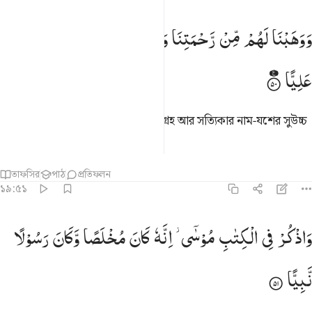
وهبنا لهم من رحمتنا وجعلنا لهم لسان صدق عليا ٥٠
وَوَهَبْنَا
لَهُمْ
مِّنْ
رَّحْمَتِنَا
وَجَعَلْنَا
لَهُمْ
لِسَانَ
صِدْقٍ
َوَهَبْنَا لَهُم مِّن رَّحْمَتِنَا وَجَعَلْنَا لَهُمْ لِسَانَ صِدْقٍ عَلِيًّۭا ٥٠
عَلِیًّا
আমি তাদেরকে দান করলাম আমার অনুগ্রহ আর সত্যিকার নাম-যশের সুউচ্চ
সুখ্যাতি।
তাফসির
পাঠ
প্রতিফলন
১৯:৫১
اذكر في الكتاب موسى انه كان مخلصا وكان رسولا نبيا ٥١
وَاذْكُرْ
فِی
الْكِتٰبِ
مُوْسٰۤی ؗ
اِنَّهٗ
كَانَ
مُخْلَصًا
وَّكَانَ
رَسُوْلًا
َٱذْكُرْ فِى ٱلْكِتَـٰبِ مُوسَىٰٓ ۚ إِنَّهُۥ كَانَ مُخْلَصًۭا وَكَانَ رَسُولًۭا نَّبِيًّۭ
نَّبِیًّا