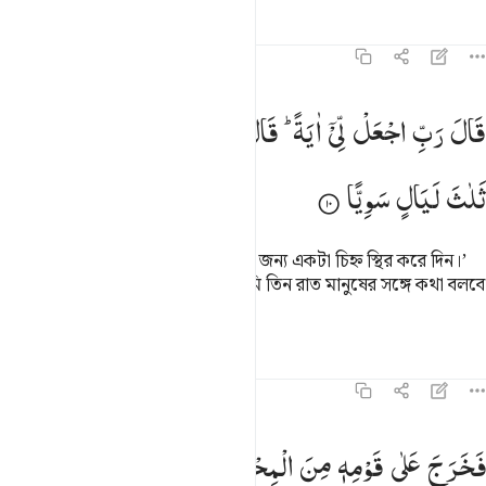
তাফসির
পাঠ
প্রতিফলন
কিরাত
১৯:১০
ال رب اجعل لي اية قال ايتك الا تكلم الناس ثلاث ليال سويا ١٠
قَالَ
رَبِّ
اجْعَلْ
لِّیْۤ
اٰیَةً ؕ
قَالَ
اٰیَتُكَ
اَلَّا
تُكَلِّمَ
النَّاسَ
َالَ رَبِّ ٱجْعَل لِّىٓ ءَايَةًۭ ۚ قَالَ ءَايَتُكَ أَلَّا تُكَلِّمَ ٱلنَّاسَ ثَلَـٰثَ لَيَالٍۢ س
ثَلٰثَ
لَیَالٍ
سَوِیًّا
সে বলল, ‘হে আমার পালনকর্তা! আমার জন্য একটা চিহ্ন স্থির করে দিন।’
তিনি বললেন, ‘তোমার চিহ্ন এই যে, তুমি তিন রাত মানুষের সঙ্গে কথা বলবে
না যদিও তুমি কথা বলতে সক্ষম।’
তাফসির
পাঠ
প্রতিফলন
১৯:১১
خرج على قومه من المحراب فاوحى اليهم ان سبحوا بكرة وعشيا ١١
فَخَرَجَ
عَلٰی
قَوْمِهٖ
مِنَ
الْمِحْرَابِ
فَاَوْحٰۤی
اِلَیْهِمْ
اَنْ
َخَرَجَ عَلَىٰ قَوْمِهِۦ مِنَ ٱلْمِحْرَابِ فَأَوْحَىٰٓ إِلَيْهِمْ أَن سَبِّحُوا۟ بُكْرَةًۭ و