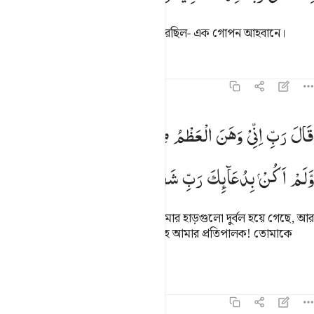
যখন সে তার প্রতিপালককে আহবান করেছিল- এক গোপন আহবানে।
তাফসির
পাঠ
প্রতিফলন
১৯:৪
ال رب اني وهن العظم مني واشتعل الراس شيبا ولم اكن بدعايك رب ش
قَالَ
رَبِّ
اِنِّیْ
وَهَنَ
الْعَظْمُ
مِنِّیْ
وَاشْتَعَلَ
الرَّاْسُ
شَیْبًا
َالَ رَبِّ إِنِّى وَهَنَ ٱلْعَظْمُ مِنِّى وَٱشْتَعَلَ ٱلرَّأْسُ شَيْبًۭا وَلَمْ أَكُنۢ بِدُع
وَّلَمْ
اَكُنْ
بِدُعَآىِٕكَ
رَبِّ
شَقِیًّا
সে বলেছিল, ‘হে আমার প্রতিপালক! আমার হাড়গুলো দুর্বল হয়ে গেছে, আর
বার্ধক্যে আমার মস্তক সাদা হয়ে গেছে, হে আমার প্রতিপালক! তোমাকে
ডেকে আমি কখনো বিফল হইনি।
তাফসির
পাঠ
প্রতিফলন
১৯:৫