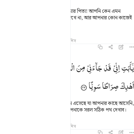
যখন সে তার পিতাকে বলেছিল, ‘হে আমার পিতা! আপনি কেন এমন
জিনিসের ‘ইবাদাত করেন যা শুনে না, দেখে না, আর আপনার কোন কাজেই
আসে না?
তাফসির
পাঠ
প্রতিফলন
কিরাত
হাদিস
১৯:৪৩
ا ابت اني قد جاءني من العلم ما لم ياتك فاتبعني اهدك صراطا سويا ٤٣
یٰۤاَبَتِ
اِنِّیْ
قَدْ
جَآءَنِیْ
مِنَ
الْعِلْمِ
مَا
لَمْ
یَاْتِكَ
فَاتَّبِعْنِیْۤ
َـٰٓأَبَتِ إِنِّى قَدْ جَآءَنِى مِنَ ٱلْعِلْمِ مَا لَمْ يَأْتِكَ فَٱتَّبِعْنِىٓ أَهْدِكَ صِرَٰطًۭا سَو
اَهْدِكَ
صِرَاطًا
سَوِیًّا
হে আমার পিতা! আমার কাছে এমন জ্ঞান এসেছে যা আপনার কাছে আসেনি,
কাজেই আমার অনুসরণ করুন, আমি আপনাকে সরল সঠিক পথ দেখাব।
তাফসির
পাঠ
প্রতিফলন
কিরাত
হাদিস
১৯:৪৪