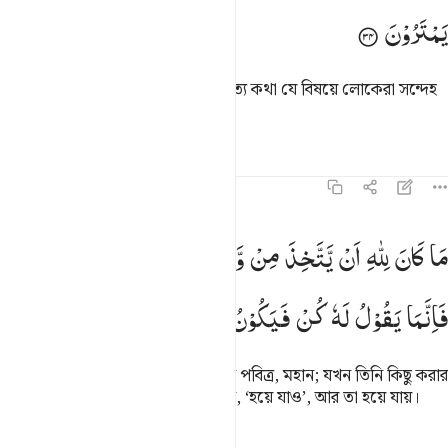
یَمْتَرُوْنَ
এই হচ্ছে মারইয়াম-পুত্র ঈসা, (এটাই) সত্য কথা যে বিষয়ে লোকেরা সন্দেহ
পোষণ করে।
তাফসির
পাঠ
প্রতিফলন
কিরাত
১৯:৩৫
ا كان لله ان يتخذ من ولد سبحانه اذا قضى امرا فانما يقول له كن فيكون 
مَا
كَانَ
لِلّٰهِ
اَنْ
یَّتَّخِذَ
مِنْ
وَّلَدٍ ۙ
سُبْحٰنَهٗ ؕ
اِذَا
قَضٰۤی
اَمْرًا
َا كَانَ لِلَّهِ أَن يَتَّخِذَ مِن وَلَدٍۢ ۖ سُبْحَـٰنَهُۥٓ ۚ إِذَا قَضَىٰٓ أَمْرًۭا فَإِنَّمَا يَقُولُ لَهُۥ كُن فَيَ
فَاِنَّمَا
یَقُوْلُ
لَهٗ
كُنْ
فَیَكُوْنُ
সন্তান গ্রহণ করা আল্লাহর কাজ নয়, তিনি পবিত্র, মহান; যখন তিনি কিছু করার
সিদ্ধান্ত করেন তখন তার জন্য শুধু বলেন, ‘হয়ে যাও’, আর তা হয়ে যায়।