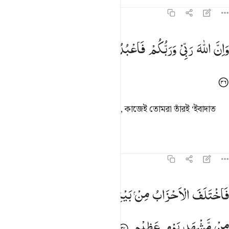
তাফসির
পাঠ
প্রতিফলন
কিরাত
১৯:৩৬
ان الله ربي وربكم فاعبدوه هاذا صراط مستقيم ٣٦
وَاِنَّ
اللّٰهَ
رَبِّیْ
وَرَبُّكُمْ
فَاعْبُدُوْهُ ؕ
هٰذَا
صِرَاطٌ
مُّسْتَقِیْمٌ
َإِنَّ ٱللَّهَ رَبِّى وَرَبُّكُمْ فَٱعْبُدُوهُ ۚ هَـٰذَا صِرَٰطٌۭ مُّسْتَقِيمٌۭ ٣٦
আল্লাহ্ই আমার ও তোমাদের প্রতিপালক, কাজেই তোমরা তাঁরই ‘ইবাদাত
কর, এটাই সরল সুদৃঢ় পথ।
তাফসির
পাঠ
প্রতিফলন
কিরাত
১৯:৩৭
اختلف الاحزاب من بينهم فويل للذين كفروا من مشهد يوم عظيم ٣٧
فَاخْتَلَفَ
الْاَحْزَابُ
مِنْ
بَیْنِهِمْ ۚ
فَوَیْلٌ
لِّلَّذِیْنَ
كَفَرُوْا
َٱخْتَلَفَ ٱلْأَحْزَابُ مِنۢ بَيْنِهِمْ ۖ فَوَيْلٌۭ لِّلَّذِينَ كَفَرُوا۟ مِن مَّشْهَدِ يَوْمٍ عَ
مِنْ
مَّشْهَدِ
یَوْمٍ
عَظِیْمٍ