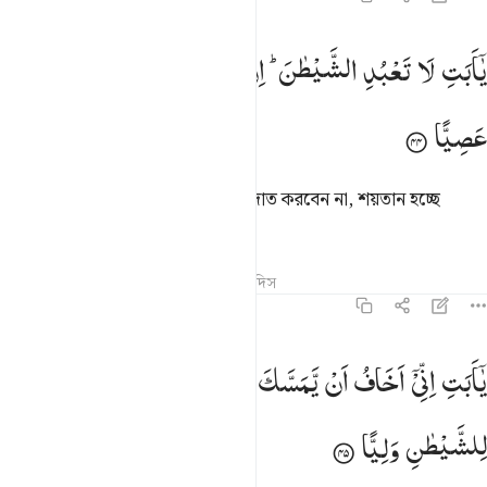
ا ابت لا تعبد الشيطان ان الشيطان كان للرحمان عصيا ٤٤
یٰۤاَبَتِ
لَا
تَعْبُدِ
الشَّیْطٰنَ ؕ
اِنَّ
الشَّیْطٰنَ
كَانَ
لِلرَّحْمٰنِ
َـٰٓأَبَتِ لَا تَعْبُدِ ٱلشَّيْطَـٰنَ ۖ إِنَّ ٱلشَّيْطَـٰنَ كَانَ لِلرَّحْمَـٰنِ عَصِيًّۭا ٤٤
عَصِیًّا
হে আমার পিতা! আপনি শয়তানের ‘ইবাদাত করবেন না, শয়তান হচ্ছে
দয়াময়ের বিরুদ্ধে বিদ্রোহী।
তাফসির
পাঠ
প্রতিফলন
কিরাত
হাদিস
১৯:৪৫
ا ابت اني اخاف ان يمسك عذاب من الرحمان فتكون للشيطان وليا ٤٥
یٰۤاَبَتِ
اِنِّیْۤ
اَخَافُ
اَنْ
یَّمَسَّكَ
عَذَابٌ
مِّنَ
الرَّحْمٰنِ
فَتَكُوْنَ
َـٰٓأَبَتِ إِنِّىٓ أَخَافُ أَن يَمَسَّكَ عَذَابٌۭ مِّنَ ٱلرَّحْمَـٰنِ فَتَكُونَ لِلشَّيْطَـٰنِ وَلِي
لِلشَّیْطٰنِ
وَلِیًّا