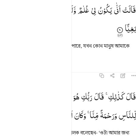
الت انى يكون لي غلام ولم يمسسني بشر ولم اك بغيا ٢٠
قَالَتْ
اَنّٰی
یَكُوْنُ
لِیْ
غُلٰمٌ
وَّلَمْ
یَمْسَسْنِیْ
بَشَرٌ
وَّلَمْ
اَكُ
َالَتْ أَنَّىٰ يَكُونُ لِى غُلَـٰمٌۭ وَلَمْ يَمْسَسْنِى بَشَرٌۭ وَلَمْ أَكُ بَغِيًّۭا ٢٠
بَغِیًّا
সে বলল, ‘কেমন করে আমার পুত্র হতে পারে, যখন কোন মানুষ আমাকে
স্পর্শ করেনি, আর আমি অসতীও নই।’
তাফসির
পাঠ
প্রতিফলন
১৯:২১
ال كذالك قال ربك هو علي هين ولنجعله اية للناس ورحمة منا وكان امرا
قَالَ
كَذٰلِكِ ۚ
قَالَ
رَبُّكِ
هُوَ
عَلَیَّ
هَیِّنٌ ۚ
وَلِنَجْعَلَهٗۤ
اٰیَةً
َالَ كَذَٰلِكِ قَالَ رَبُّكِ هُوَ عَلَىَّ هَيِّنٌۭ ۖ وَلِنَجْعَلَهُۥٓ ءَايَةًۭ لِّلنَّاسِ وَرَح
لِّلنَّاسِ
وَرَحْمَةً
مِّنَّا ۚ
وَكَانَ
اَمْرًا
مَّقْضِیًّا
সে বলল, ‘এভাবেই হবে, তোমার প্রতিপালক বলেছেন- ‘ওটা আমার জন্য