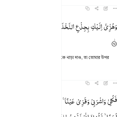
তাফসির
পাঠ
প্রতিফলন
কিরাত
১৯:২৫
هزي اليك بجذع النخلة تساقط عليك رطبا جنيا ٢٥
وَهُزِّیْۤ
اِلَیْكِ
بِجِذْعِ
النَّخْلَةِ
تُسٰقِطْ
عَلَیْكِ
رُطَبًا
جَنِیًّا
َهُزِّىٓ إِلَيْكِ بِجِذْعِ ٱلنَّخْلَةِ تُسَـٰقِطْ عَلَيْكِ رُطَبًۭا جَنِيًّۭا ٢٥
খেজুর গাছের কান্ড ধরে তুমি তোমার দিকে নাড়া দাও, তা তোমার উপর
তাজা পরিপক্ক খেজুর পতিত করবে।
তাফসির
পাঠ
প্রতিফলন
কিরাত
১৯:২৬
كلي واشربي وقري عينا فاما ترين من البشر احدا فقولي اني نذرت للرحم
فَكُلِیْ
وَاشْرَبِیْ
وَقَرِّیْ
عَیْنًا ۚ
فَاِمَّا
تَرَیِنَّ
مِنَ
الْبَشَرِ
َكُلِى وَٱشْرَبِى وَقَرِّى عَيْنًۭا ۖ فَإِمَّا تَرَيِنَّ مِنَ ٱلْبَشَرِ أَحَدًۭا فَقُولِىٓ إِنِّ