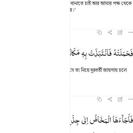
সহজ, আমি তাকে মানুষের জন্য নিদর্শন বানাতে চাই আর আমার পক্ষ থেকে
এক রহমত, এ ব্যাপারে সিদ্ধান্ত হয়ে গেছে।’
তাফসির
পাঠ
প্রতিফলন
১৯:২২
۞ حملته فانتبذت به مكانا قصيا ٢٢
فَحَمَلَتْهُ
فَانْتَبَذَتْ
بِهٖ
مَكَانًا
قَصِیًّا
۞ َحَمَلَتْهُ فَٱنتَبَذَتْ بِهِۦ مَكَانًۭا قَصِيًّۭا ٢٢
অতঃপর ছেলে তার গর্ভে আসল। তখন সে তা নিয়ে দূরবর্তী জায়গায় চলে
গেল।
তাফসির
পাঠ
প্রতিফলন
১৯:২৩
اجاءها المخاض الى جذع النخلة قالت يا ليتني مت قبل هاذا وكنت نسيا م
فَاَجَآءَهَا
الْمَخَاضُ
اِلٰی
جِذْعِ
النَّخْلَةِ ۚ
قَالَتْ
یٰلَیْتَنِیْ
َأَجَآءَهَا ٱلْمَخَاضُ إِلَىٰ جِذْعِ ٱلنَّخْلَةِ قَالَتْ يَـٰلَيْتَنِى مِتُّ قَبْلَ هَـٰذَا وَكُن