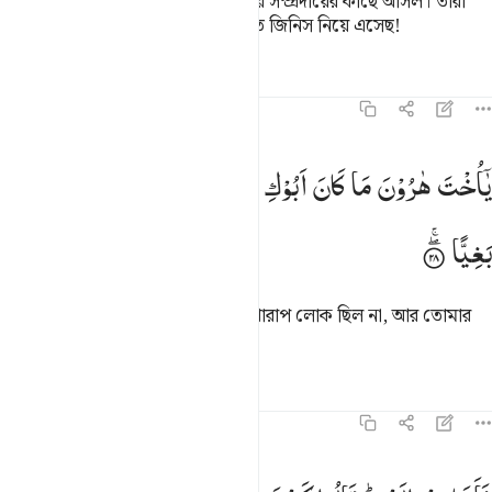
অতঃপর সে তার সন্তানকে বয়ে নিয়ে তার সম্প্রদায়ের কাছে আসল। তারা
বলল, ‘হে মারইয়াম! তুমি তো এক অদ্ভুত জিনিস নিয়ে এসেছ!
তাফসির
পাঠ
প্রতিফলন
১৯:২৮
ا اخت هارون ما كان ابوك امرا سوء وما كانت امك بغيا ٢٨
یٰۤاُخْتَ
هٰرُوْنَ
مَا
كَانَ
اَبُوْكِ
امْرَاَ
سَوْءٍ
وَّمَا
كَانَتْ
اُمُّكِ
َـٰٓأُخْتَ هَـٰرُونَ مَا كَانَ أَبُوكِ ٱمْرَأَ سَوْءٍۢ وَمَا كَانَتْ أُمُّكِ بَغِيًّۭا ٢٨
بَغِیًّا
ওহে হারূনের বোন! তোমার পিতা তো খারাপ লোক ছিল না, আর তোমার
মাও ছিল না কোন অসতী নারী।’
তাফসির
পাঠ
প্রতিফলন
১৯:২৯
اشارت اليه قالوا كيف نكلم من كان في المهد صبيا ٢٩