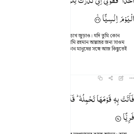
اَحَدًا ۙ
فَقُوْلِیْۤ
اِنِّیْ
نَذَرْتُ
لِلرَّحْمٰنِ
صَوْمًا
فَلَنْ
اُكَلِّمَ
الْیَوْمَ
اِنْسِیًّا
অতঃপর খাও, পান কর আর (তোমার) চোখ জুড়াও। যদি তুমি কোন
লোককে দেখতে পাও তাহলে বলবে- আমি রহমান আল্লাহর জন্য সাওম
পালনের মানৎ করেছি, কাজেই আমি কোন মানুষের সঙ্গে আজ কিছুতেই
কথা বলব না।’
তাফসির
পাঠ
প্রতিফলন
১৯:২৭
اتت به قومها تحمله قالوا يا مريم لقد جيت شييا فريا ٢٧
فَاَتَتْ
بِهٖ
قَوْمَهَا
تَحْمِلُهٗ ؕ
قَالُوْا
یٰمَرْیَمُ
لَقَدْ
جِئْتِ
شَیْـًٔا
َأَتَتْ بِهِۦ قَوْمَهَا تَحْمِلُهُۥ ۖ قَالُوا۟ يَـٰمَرْيَمُ لَقَدْ جِئْتِ شَيْـًۭٔا فَرِيًّۭا 
فَرِیًّا