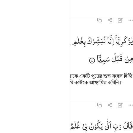
তাফসির
পাঠ
প্রতিফলন
কিরাত
১৯:৭
ا زكريا انا نبشرك بغلام اسمه يحيى لم نجعل له من قبل سميا ٧
یٰزَكَرِیَّاۤ
اِنَّا
نُبَشِّرُكَ
بِغُلٰمِ
سْمُهٗ
یَحْیٰی ۙ
لَمْ
نَجْعَلْ
لَّهٗ
َـٰزَكَرِيَّآ إِنَّا نُبَشِّرُكَ بِغُلَـٰمٍ ٱسْمُهُۥ يَحْيَىٰ لَمْ نَجْعَل لَّهُۥ مِن قَبْلُ سَمِيًّۭا ٧
مِنْ
قَبْلُ
سَمِیًّا
তিনি বললেন, ‘হে যাকারিয়া! আমি তোমাকে একটি পুত্রের শুভ সংবাদ দিচ্ছি
যার নাম হবে ইয়াহইয়া, পূর্বে এ নামে আমি কাউকে আখ্যায়িত করিনি।’
তাফসির
পাঠ
প্রতিফলন
কিরাত
১৯:৮
ال رب انى يكون لي غلام وكانت امراتي عاقرا وقد بلغت من الكبر عتيا 
قَالَ
رَبِّ
اَنّٰی
یَكُوْنُ
لِیْ
غُلٰمٌ
وَّكَانَتِ
امْرَاَتِیْ
عَاقِرًا
وَّقَدْ
َالَ رَبِّ أَنَّىٰ يَكُونُ لِى غُلَـٰمٌۭ وَكَانَتِ ٱمْرَأَتِى عَاقِرًۭا وَقَدْ بَلَغْتُ مِنَ ٱ