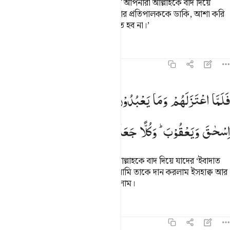
আমি পরিত্যাগ করছি আপনাদেরকে আর আপনারা আল্লাহকে বাদ দিয়ে
যাদেরকে ডাকেন তাদেরকে। আমি আমার প্রতিপালককে ডাকি, আশা করি
আমি আমার প্রতিপালককে ডেকে বঞ্চিত হব না।’
তাফসির
পাঠ
প্রতিফলন
১৯:৪৯
لما اعتزلهم وما يعبدون من دون الله وهبنا له اسحاق ويعقوب وكلا جعلنا ن
فَلَمَّا
اعْتَزَلَهُمْ
وَمَا
یَعْبُدُوْنَ
مِنْ
دُوْنِ
اللّٰهِ ۙ
وَهَبْنَا
لَهٗۤ
َلَمَّا ٱعْتَزَلَهُمْ وَمَا يَعْبُدُونَ مِن دُونِ ٱللَّهِ وَهَبْنَا لَهُۥٓ إِسْحَـٰقَ وَيَعْقُوبَ 
اِسْحٰقَ
وَیَعْقُوْبَ ؕ
وَكُلًّا
جَعَلْنَا
نَبِیًّا
অতঃপর সে যখন তাদেরকে আর তারা আল্লাহকে বাদ দিয়ে যাদের ‘ইবাদাত
করত তাদেরকে পরিত্যাগ করল, তখন আমি তাকে দান করলাম ইসহাক্ব আর
ইয়া‘কূব আর তাদের প্রত্যেককে নবী করলাম।
তাফসির
পাঠ
প্রতিফলন
১৯:৫০