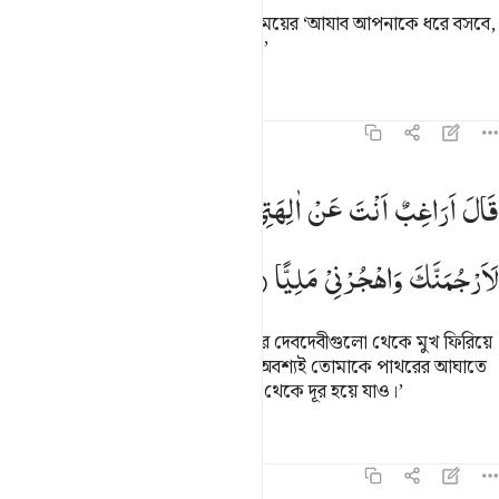
হে আমার পিতা! আমার ভয় হয় যে, দয়াময়ের ‘আযাব আপনাকে ধরে বসবে,
তখন আপনি শয়তানের বন্ধু হয়ে যাবেন।’
তাফসির
পাঠ
প্রতিফলন
কিরাত
১৯:৪৬
ال اراغب انت عن الهتي يا ابراهيم لين لم تنته لارجمنك واهجرني مليا ٤٦
قَالَ
اَرَاغِبٌ
اَنْتَ
عَنْ
اٰلِهَتِیْ
یٰۤاِبْرٰهِیْمُ ۚ
لَىِٕنْ
لَّمْ
تَنْتَهِ
َالَ أَرَاغِبٌ أَنتَ عَنْ ءَالِهَتِى يَـٰٓإِبْرَٰهِيمُ ۖ لَئِن لَّمْ تَنتَهِ لَأَرْجُمَنَّكَ ۖ وَٱهْجُرْن
لَاَرْجُمَنَّكَ
وَاهْجُرْنِیْ
مَلِیًّا
পিতা বলল, ‘হে ইবরাহীম! তুমি কি আমার দেবদেবীগুলো থেকে মুখ ফিরিয়ে
নিচ্ছ? যদি তুমি বিরত না হও তবে আমি অবশ্যই তোমাকে পাথরের আঘাতে
মেরে ফেলব। তুমি চিরতরে আমার কাছ থেকে দূর হয়ে যাও।’
তাফসির
পাঠ
প্রতিফলন
কিরাত
১৯:৪৭