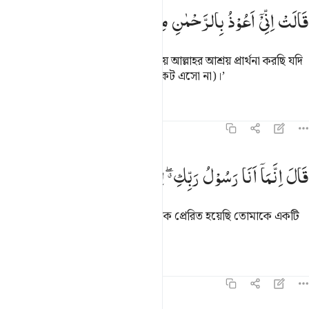
الت اني اعوذ بالرحمان منك ان كنت تقيا ١٨
قَالَتْ
اِنِّیْۤ
اَعُوْذُ
بِالرَّحْمٰنِ
مِنْكَ
اِنْ
كُنْتَ
تَقِیًّا
َالَتْ إِنِّىٓ أَعُوذُ بِٱلرَّحْمَـٰنِ مِنكَ إِن كُنتَ تَقِيًّۭا ١٨
মারইয়াম বলল, ‘আমি তোমা হতে দয়াময় আল্লাহর আশ্রয় প্রার্থনা করছি যদি
তুমি আল্লাহকে ভয় কর’ (তবে আমার নিকট এসো না)।’
তাফসির
পাঠ
প্রতিফলন
১৯:১৯
ال انما انا رسول ربك لاهب لك غلاما زكيا ١٩
قَالَ
اِنَّمَاۤ
اَنَا
رَسُوْلُ
رَبِّكِ ۖۗ
لِاَهَبَ
لَكِ
غُلٰمًا
زَكِیًّا
َالَ إِنَّمَآ أَنَا۠ رَسُولُ رَبِّكِ لِأَهَبَ لَكِ غُلَـٰمًۭا زَكِيًّۭا ١٩
সে বলল, ‘আমি তোমার প্রতিপালক কর্তৃক প্রেরিত হয়েছি তোমাকে একটি
পুত-পবিত্র পুত্র দানের উদ্দেশ্যে।’
তাফসির
পাঠ
প্রতিফলন
কিরাত
১৯:২০