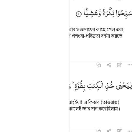
سَبِّحُوْا
بُكْرَةً
وَّعَشِیًّا
অতঃপর সে তার কুঠরি থেকে বের হয়ে তার সম্প্রদায়ের কাছে গেল এবং
ইশারায় তাদেরকে সকাল-সন্ধ্যায় আল্লাহর প্রশংসা-পবিত্রতা বর্ণনা করতে
বলল।
তাফসির
পাঠ
প্রতিফলন
১৯:১২
ا يحيى خذ الكتاب بقوة واتيناه الحكم صبيا ١٢
یٰیَحْیٰی
خُذِ
الْكِتٰبَ
بِقُوَّةٍ ؕ
وَاٰتَیْنٰهُ
الْحُكْمَ
صَبِیًّا
َـٰيَحْيَىٰ خُذِ ٱلْكِتَـٰبَ بِقُوَّةٍۢ ۖ وَءَاتَيْنَـٰهُ ٱلْحُكْمَ صَبِيًّۭا ١٢
(তার পুত্রের কাছে নির্দেশ আসল) ‘হে ইয়াহ্ইয়া! এ কিতাব (তাওরাত)
সুদৃঢ়ভাবে ধারণ কর।’ আমি তাকে বাল্য কালেই জ্ঞান দান করেছিলাম।
তাফসির
পাঠ
প্রতিফলন
১৯:১৩