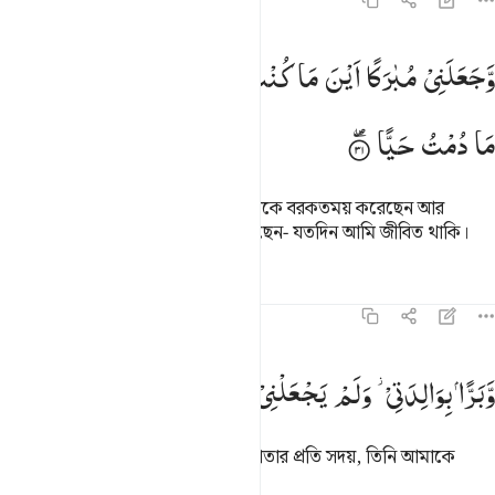
১৯:৩১
جعلني مباركا اين ما كنت واوصاني بالصلاة والزكاة ما دمت حيا ٣١
وَّجَعَلَنِیْ
مُبٰرَكًا
اَیْنَ
مَا
كُنْتُ ۪
وَاَوْصٰنِیْ
بِالصَّلٰوةِ
وَالزَّكٰوةِ
َجَعَلَنِى مُبَارَكًا أَيْنَ مَا كُنتُ وَأَوْصَـٰنِى بِٱلصَّلَوٰةِ وَٱلزَّكَوٰةِ مَا دُمْتُ حَيًّۭا
مَا
دُمْتُ
حَیًّا
আমি যেখানেই থাকি না কেন তিনি আমাকে বরকতময় করেছেন আর
আমাকে নামায ও যাকাতের হুকুম দিয়েছেন- যতদিন আমি জীবিত থাকি।
তাফসির
পাঠ
প্রতিফলন
১৯:৩২
برا بوالدتي ولم يجعلني جبارا شقيا ٣٢
وَّبَرًّا
بِوَالِدَتِیْ ؗ
وَلَمْ
یَجْعَلْنِیْ
جَبَّارًا
شَقِیًّا
َبَرًّۢا بِوَٰلِدَتِى وَلَمْ يَجْعَلْنِى جَبَّارًۭا شَقِيًّۭا ٣٢
আর (তিনি আমাকে করেছেন) আমার মাতার প্রতি সদয়, তিনি আমাকে
দাম্ভিক হতভাগ্য করেননি।