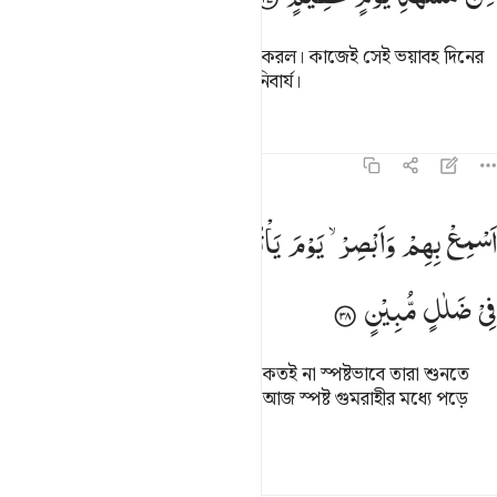
অতঃপর দলগুলো তাদের মধ্যে মতভেদ করল। কাজেই সেই ভয়াবহ দিনের
উপস্থিতকালে কাফিরদের জন্য ধ্বংস অনিবার্য।
তাফসির
পাঠ
প্রতিফলন
১৯:৩৮
سمع بهم وابصر يوم ياتوننا لاكن الظالمون اليوم في ضلال مبين ٣٨
اَسْمِعْ
بِهِمْ
وَاَبْصِرْ ۙ
یَوْمَ
یَاْتُوْنَنَا
لٰكِنِ
الظّٰلِمُوْنَ
الْیَوْمَ
َسْمِعْ بِهِمْ وَأَبْصِرْ يَوْمَ يَأْتُونَنَا ۖ لَـٰكِنِ ٱلظَّـٰلِمُونَ ٱلْيَوْمَ فِى ضَلَـٰلٍۢ مُّبِين
فِیْ
ضَلٰلٍ
مُّبِیْنٍ
যেদিন তারা আমার কাছে আসবে সেদিন কতই না স্পষ্টভাবে তারা শুনতে
পাবে আর দেখতে পাবে। কিন্তু যালিমরা আজ স্পষ্ট গুমরাহীর মধ্যে পড়ে
আছে।
তাফসির
পাঠ
প্রতিফলন