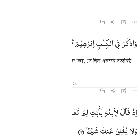
তাফসির
পাঠ
প্রতিফলন
১৯:৪১
اذكر في الكتاب ابراهيم انه كان صديقا نبيا ٤١
وَاذْكُرْ
فِی
الْكِتٰبِ
اِبْرٰهِیْمَ ؕ۬
اِنَّهٗ
كَانَ
صِدِّیْقًا
نَّبِیًّا
َٱذْكُرْ فِى ٱلْكِتَـٰبِ إِبْرَٰهِيمَ ۚ إِنَّهُۥ كَانَ صِدِّيقًۭا نَّبِيًّا ٤١
এ কিতাবে উল্লেখিত ইবরাহীমের কথা স্মরণ কর, সে ছিল একজন সত্যনিষ্ঠ
মানুষ, একজন নবী।
তাফসির
পাঠ
প্রতিফলন
কিরাত
হাদিস
১৯:৪২
ذ قال لابيه يا ابت لم تعبد ما لا يسمع ولا يبصر ولا يغني عنك شييا ٤٢
اِذْ
قَالَ
لِاَبِیْهِ
یٰۤاَبَتِ
لِمَ
تَعْبُدُ
مَا
لَا
یَسْمَعُ
وَلَا
یُبْصِرُ
ِذْ قَالَ لِأَبِيهِ يَـٰٓأَبَتِ لِمَ تَعْبُدُ مَا لَا يَسْمَعُ وَلَا يُبْصِرُ وَلَا يُغْنِى عَنكَ شَيْـًۭٔا ٤٢
وَلَا
یُغْنِیْ
عَنْكَ
شَیْـًٔا