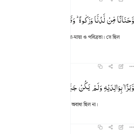
حنانا من لدنا وزكاة وكان تقيا ١٣
وَّحَنَانًا
مِّنْ
لَّدُنَّا
وَزَكٰوةً ؕ
وَكَانَ
تَقِیًّا
َحَنَانًۭا مِّن لَّدُنَّا وَزَكَوٰةًۭ ۖ وَكَانَ تَقِيًّۭا ١٣
আর (দিয়েছিলাম) আমার পক্ষ থেকে দয়া-মায়া ও পবিত্রতা। সে ছিল
আল্লাহভীরু ।
তাফসির
পাঠ
প্রতিফলন
১৯:১৪
برا بوالديه ولم يكن جبارا عصيا ١٤
وَّبَرًّا
بِوَالِدَیْهِ
وَلَمْ
یَكُنْ
جَبَّارًا
عَصِیًّا
َبَرًّۢا بِوَٰلِدَيْهِ وَلَمْ يَكُن جَبَّارًا عَصِيًّۭا ١٤
আর পিতা-মাতার প্রতি সদয়, সে দাম্ভিক, অবাধ্য ছিল না।
তাফসির
পাঠ
প্রতিফলন
১৯:১৫