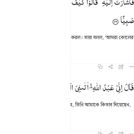
فَاَشَارَتْ
اِلَیْهِ ؕ
قَالُوْا
كَیْفَ
نُكَلِّمُ
مَنْ
كَانَ
فِی
الْمَهْدِ
َأَشَارَتْ إِلَيْهِ ۖ قَالُوا۟ كَيْفَ نُكَلِّمُ مَن كَانَ فِى ٱلْمَهْدِ صَبِيًّۭا ٢٩
صَبِیًّا
তখন মারইয়াম তার ছেলের দিকে ইশারা করল। তারা বলল, ‘আমরা কোলের
বাচ্চার সঙ্গে কীভাবে কথা বলব?’
তাফসির
পাঠ
প্রতিফলন
১৯:৩০
ال اني عبد الله اتاني الكتاب وجعلني نبيا ٣٠
قَالَ
اِنِّیْ
عَبْدُ
اللّٰهِ ؕ۫
اٰتٰىنِیَ
الْكِتٰبَ
وَجَعَلَنِیْ
نَبِیًّا
َالَ إِنِّى عَبْدُ ٱللَّهِ ءَاتَىٰنِىَ ٱلْكِتَـٰبَ وَجَعَلَنِى نَبِيًّۭا ٣٠
শিশুটি বলে উঠল, ‘আমি আল্লাহর বান্দাহ, তিনি আমাকে কিতাব দিয়েছেন,
আর আমাকে নবী করেছেন।
তাফসির
পাঠ
প্রতিফলন