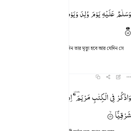
سلام عليه يوم ولد ويوم يموت ويوم يبعث حيا ١٥
وَسَلٰمٌ
عَلَیْهِ
یَوْمَ
وُلِدَ
وَیَوْمَ
یَمُوْتُ
وَیَوْمَ
یُبْعَثُ
حَیًّا
َسَلَـٰمٌ عَلَيْهِ يَوْمَ وُلِدَ وَيَوْمَ يَمُوتُ وَيَوْمَ يُبْعَثُ حَيًّۭا ١٥
তার উপর শান্তি যেদিন সে জন্মেছে, যেদিন তার মৃত্যু হবে আর যেদিন সে
জীবন্ত হয়ে উত্থিত হবে।
তাফসির
পাঠ
প্রতিফলন
১৯:১৬
اذكر في الكتاب مريم اذ انتبذت من اهلها مكانا شرقيا ١٦
وَاذْكُرْ
فِی
الْكِتٰبِ
مَرْیَمَ ۘ
اِذِ
انْتَبَذَتْ
مِنْ
اَهْلِهَا
مَكَانًا
َٱذْكُرْ فِى ٱلْكِتَـٰبِ مَرْيَمَ إِذِ ٱنتَبَذَتْ مِنْ أَهْلِهَا مَكَانًۭا شَرْقِيًّۭا ١٦
شَرْقِیًّا