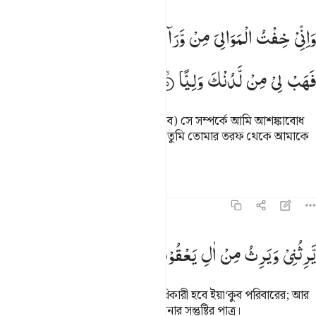
اني خفت الموالي من ورايي وكانت امراتي عاقرا فهب لي من لدنك وليا
وَاِنِّیْ
خِفْتُ
الْمَوَالِیَ
مِنْ
وَّرَآءِیْ
وَكَانَتِ
امْرَاَتِیْ
عَاقِرًا
َإِنِّى خِفْتُ ٱلْمَوَٰلِىَ مِن وَرَآءِى وَكَانَتِ ٱمْرَأَتِى عَاقِرًۭا فَهَبْ لِى مِن لَّ
فَهَبْ
لِیْ
مِنْ
لَّدُنْكَ
وَلِیًّا
আমার পরে আমার স্বগোত্রীয়রা (কী করবে) সে সম্পর্কে আমি আশঙ্কাবোধ
করছি, আর আমার স্ত্রী হল বন্ধ্যা, কাজেই তুমি তোমার তরফ থেকে আমাকে
একজন উত্তরাধিকারী দান কর
তাফসির
পাঠ
প্রতিফলন
১৯:৬
رثني ويرث من ال يعقوب واجعله رب رضيا ٦
یَّرِثُنِیْ
وَیَرِثُ
مِنْ
اٰلِ
یَعْقُوْبَ ۖۗ
وَاجْعَلْهُ
رَبِّ
رَضِیًّا
َرِثُنِى وَيَرِثُ مِنْ ءَالِ يَعْقُوبَ ۖ وَٱجْعَلْهُ رَبِّ رَضِيًّۭا ٦
যে আমার উত্তরাধিকারী হবে আর উত্তরাধিকারী হবে ইয়া‘কুব পরিবারের; আর
হে আমার প্রতিপালক! তাকে করুন আপনার সন্তুষ্টির পাত্র।