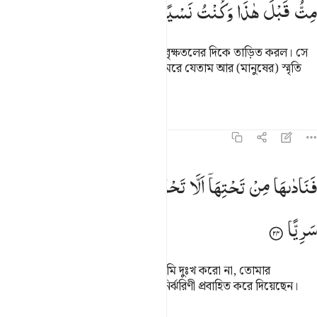
مِتُّ
قَبْلَ
هٰذَا
وَكُنْتُ
نَسْیًا
مَّنْسِیًّا
সন্তান প্রসবের বেদনা তাকে এক খেজুর বৃক্ষতলের দিকে তাড়িত করল। সে
বলে উঠল, ‘হায়! এর আগেই যদি আমি মরে যেতাম আর (মানুষের) স্মৃতি
থেকে পুরোপুরি মুছে যেতাম!’
তাফসির
পাঠ
প্রতিফলন
কিরাত
১৯:২৪
ناداها من تحتها الا تحزني قد جعل ربك تحتك سريا ٢٤
فَنَادٰىهَا
مِنْ
تَحْتِهَاۤ
اَلَّا
تَحْزَنِیْ
قَدْ
جَعَلَ
رَبُّكِ
تَحْتَكِ
َنَادَىٰهَا مِن تَحْتِهَآ أَلَّا تَحْزَنِى قَدْ جَعَلَ رَبُّكِ تَحْتَكِ سَرِيًّۭا ٢٤
سَرِیًّا
নিম্নদিক থেকে তাকে ডাক দেয়া হল, ‘তুমি দুঃখ করো না, তোমার
প্রতিপালক তোমার পাদদেশ দিয়ে এক নির্ঝরিণী প্রবাহিত করে দিয়েছেন।