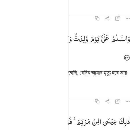
তাফসির
পাঠ
প্রতিফলন
১৯:৩৩
السلام علي يوم ولدت ويوم اموت ويوم ابعث حيا ٣٣
وَالسَّلٰمُ
عَلَیَّ
یَوْمَ
وُلِدْتُّ
وَیَوْمَ
اَمُوْتُ
وَیَوْمَ
اُبْعَثُ
حَیًّا
َٱلسَّلَـٰمُ عَلَىَّ يَوْمَ وُلِدتُّ وَيَوْمَ أَمُوتُ وَيَوْمَ أُبْعَثُ حَيًّۭا ٣٣
আমার উপর আছে শান্তি যেদিন আমি জন্মেছি, যেদিন আমার মৃত্যু হবে আর
আমি যেদিন জীবিত হয়ে উত্থিত হব।’
তাফসির
পাঠ
প্রতিফলন
১৯:৩৪
الك عيسى ابن مريم قول الحق الذي فيه يمترون ٣٤
ذٰلِكَ
عِیْسَی
ابْنُ
مَرْیَمَ ۚ
قَوْلَ
الْحَقِّ
الَّذِیْ
فِیْهِ
َٰلِكَ عِيسَى ٱبْنُ مَرْيَمَ ۚ قَوْلَ ٱلْحَقِّ ٱلَّذِى فِيهِ يَمْتَرُونَ ٣٤