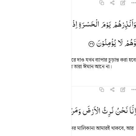
১৯:৩৯
انذرهم يوم الحسرة اذ قضي الامر وهم في غفلة وهم لا يومنون ٣٩
وَاَنْذِرْهُمْ
یَوْمَ
الْحَسْرَةِ
اِذْ
قُضِیَ
الْاَمْرُ ۘ
وَهُمْ
فِیْ
غَفْلَةٍ
َأَنذِرْهُمْ يَوْمَ ٱلْحَسْرَةِ إِذْ قُضِىَ ٱلْأَمْرُ وَهُمْ فِى غَفْلَةٍۢ وَهُمْ لَا يُؤْمِنُونَ ٣٩
وَّهُمْ
لَا
یُؤْمِنُوْنَ
বিপদের দিন সম্পর্কে তাদেরকে সতর্ক করে দাও যখন ব্যাপার চূড়ান্ত করা হবে
আর (দেখ) এ সম্পর্কে তারা উদাসীন আর তারা ঈমান আনে না।
তাফসির
পাঠ
প্রতিফলন
হাদিস
১৯:৪০
نا نحن نرث الارض ومن عليها والينا يرجعون ٤٠
اِنَّا
نَحْنُ
نَرِثُ
الْاَرْضَ
وَمَنْ
عَلَیْهَا
وَاِلَیْنَا
یُرْجَعُوْنَ
ِنَّا نَحْنُ نَرِثُ ٱلْأَرْضَ وَمَنْ عَلَيْهَا وَإِلَيْنَا يُرْجَعُونَ ٤٠
যমীন আর যমীনের উপর যারা আছে তাদের মালিকানা আমারই থাকবে, আর
তারা আমার কাছেই ফিরে আসবে।