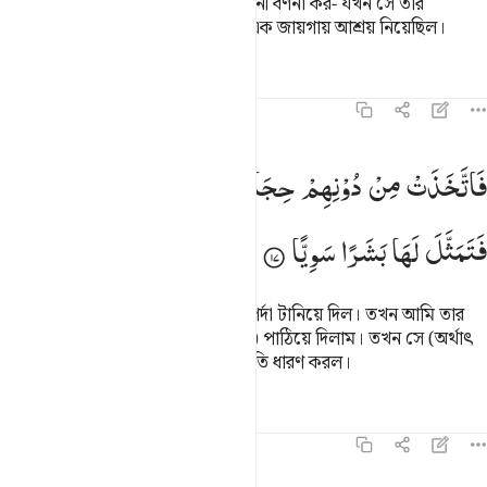
এ কিতাবে (উল্লেখিত) মারইয়ামের কাহিনী বর্ণনা কর- যখন সে তার
পরিবারবর্গ হতে আলাদা হয়ে পূর্ব দিকে এক জায়গায় আশ্রয় নিয়েছিল।
তাফসির
পাঠ
প্রতিফলন
১৯:১৭
اتخذت من دونهم حجابا فارسلنا اليها روحنا فتمثل لها بشرا سويا ١٧
فَاتَّخَذَتْ
مِنْ
دُوْنِهِمْ
حِجَابًا ۪۫
فَاَرْسَلْنَاۤ
اِلَیْهَا
رُوْحَنَا
َٱتَّخَذَتْ مِن دُونِهِمْ حِجَابًۭا فَأَرْسَلْنَآ إِلَيْهَا رُوحَنَا فَتَمَثَّلَ لَهَا بَشَرًۭا س
فَتَمَثَّلَ
لَهَا
بَشَرًا
سَوِیًّا
সে তাদের থেকে (আড়াল করার জন্য) পর্দা টানিয়ে দিল। তখন আমি তার
কাছে আমার রূহ্কে (অর্থাৎ জিবরীলকে) পাঠিয়ে দিলাম। তখন সে (অর্থাৎ
জিবরীল) তার সামনে পূর্ণ মানুষের আকৃতি ধারণ করল।
তাফসির
পাঠ
প্রতিফলন
১৯:১৮