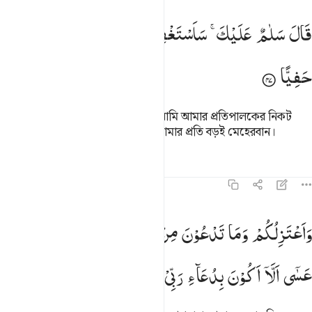
ال سلام عليك ساستغفر لك ربي انه كان بي حفيا ٤٧
قَالَ
سَلٰمٌ
عَلَیْكَ ۚ
سَاَسْتَغْفِرُ
لَكَ
رَبِّیْ ؕ
اِنَّهٗ
كَانَ
بِیْ
َالَ سَلَـٰمٌ عَلَيْكَ ۖ سَأَسْتَغْفِرُ لَكَ رَبِّىٓ ۖ إِنَّهُۥ كَانَ بِى حَفِيًّۭا ٤٧
حَفِیًّا
ইবরাহীম বলল, ‘আপনার প্রতি সালাম, আমি আমার প্রতিপালকের নিকট
আপনার জন্য ক্ষমা প্রার্থনা করব, তিনি আমার প্রতি বড়ই মেহেরবান।
তাফসির
পাঠ
প্রতিফলন
১৯:৪৮
اعتزلكم وما تدعون من دون الله وادعو ربي عسى الا اكون بدعاء ربي شق
وَاَعْتَزِلُكُمْ
وَمَا
تَدْعُوْنَ
مِنْ
دُوْنِ
اللّٰهِ
وَاَدْعُوْا
رَبِّیْ ۖؗ
َأَعْتَزِلُكُمْ وَمَا تَدْعُونَ مِن دُونِ ٱللَّهِ وَأَدْعُوا۟ رَبِّى عَسَىٰٓ أَلَّآ أَكُونَ بِدُعَآ
عَسٰۤی
اَلَّاۤ
اَكُوْنَ
بِدُعَآءِ
رَبِّیْ
شَقِیًّا