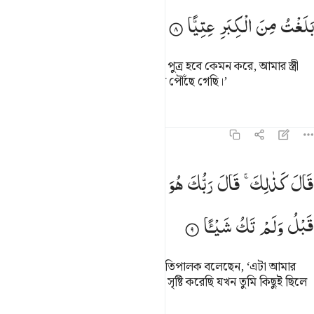
بَلَغْتُ
مِنَ
الْكِبَرِ
عِتِیًّا
সে বলল, ‘হে আমার পালনকর্তা! আমার পুত্র হবে কেমন করে, আমার স্ত্রী
তো বন্ধ্যা, আর আমি বার্ধক্যের শেষ স্তরে পৌঁছে গেছি।’
তাফসির
পাঠ
প্রতিফলন
কিরাত
১৯:৯
ال كذالك قال ربك هو علي هين وقد خلقتك من قبل ولم تك شييا ٩
قَالَ
كَذٰلِكَ ۚ
قَالَ
رَبُّكَ
هُوَ
عَلَیَّ
هَیِّنٌ
وَّقَدْ
خَلَقْتُكَ
مِنْ
َالَ كَذَٰلِكَ قَالَ رَبُّكَ هُوَ عَلَىَّ هَيِّنٌۭ وَقَدْ خَلَقْتُكَ مِن قَبْلُ وَلَمْ تَكُ شَيْـًۭٔا ٩
قَبْلُ
وَلَمْ
تَكُ
شَیْـًٔا
তিনি বললেন, ‘এভাবেই হবে, তোমার প্রতিপালক বলেছেন, ‘এটা আমার
পক্ষে সহজ। ইতোপূর্বে আমিই তোমাকে সৃষ্টি করেছি যখন তুমি কিছুই ছিলে
না।’