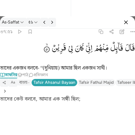
তাফসির: As-Saffat ৩৭:৫১
As-Saffat
৫১
প্রবেশ কর
৩৭:৫১
قال قايل منهم اني كان لي قرين ٥١
قَالَ
قَآىِٕلٌ
مِّنْهُمْ
اِنِّیْ
كَانَ
لِیْ
قَرِیْنٌ
قَالَ قَآئِلٌۭ مِّنْهُمْ إِنِّى كَانَ لِى قَرِينٌۭ ٥١
তাদের একজন বলবে- ‘‘(দুনিয়ায়) আমার ছিল একজন সাথী।
তাফসির
পাঠ
প্রতিফলন
বাংলা
Tafsir Ahsanul Bayaan
Tafsir Fathul Majid
Tafseer I
Aa
তাদের কেউ বলবে, আমার এক সঙ্গী ছিল;