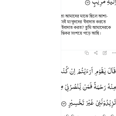
اِلَیْهِ
مُرِیْبٍ
তারা বলল, ‘‘হে সালিহ! এর পূর্বে তুমি তো আমাদের মাঝে ছিলে আশা-
আকাঙ্ক্ষার পাত্র, তুমি কি আমাদেরকে সেই মা‘বূদদের ‘ইবাদাত করতে
নিষেধ করছ আমাদের পিতৃ পুরুষরা যার ‘ইবাদাত করত? তুমি আমাদেরকে
যে দিকে ডাকছ সে সম্পর্কে আমরা বিভ্রান্তিকর সংশয়ে পড়ে আছি।
তাফসির
পাঠ
প্রতিফলন
১১:৬৩
ال يا قوم ارايتم ان كنت على بينة من ربي واتاني منه رحمة فمن ينصرن
قَالَ
یٰقَوْمِ
اَرَءَیْتُمْ
اِنْ
كُنْتُ
عَلٰی
بَیِّنَةٍ
مِّنْ
رَّبِّیْ
وَاٰتٰىنِیْ
َالَ يَـٰقَوْمِ أَرَءَيْتُمْ إِن كُنتُ عَلَىٰ بَيِّنَةٍۢ مِّن رَّبِّى وَءَاتَىٰنِى مِنْهُ رَحْمَةًۭ 
مِنْهُ
رَحْمَةً
فَمَنْ
یَّنْصُرُنِیْ
مِنَ
اللّٰهِ
اِنْ
عَصَیْتُهٗ ۫
فَمَا
تَزِیْدُوْنَنِیْ
غَیْرَ
تَخْسِیْرٍ