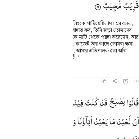
قَرِیْبٌ
مُّجِیْبٌ
আমি সামূদ জাতির কাছে তাদের ভাই সালিহকে পাঠিয়েছিলাম। সে বলল,
‘হে আমার সম্প্রদায়! তোমরা আল্লাহর ‘ইবাদাত কর, তিনি ছাড়া তোমাদের
আর কোন ইলাহ নেই, তিনিই তোমাদেরকে মাটি থেকে পয়দা করেছেন, আর
তাতেই তোমাদেরকে প্রতিষ্ঠিত করেছেন, কাজেই তাঁর কাছে তোমরা ক্ষমা
প্রার্থনা কর, আর তাঁর পানেই ফিরে এসো, আমার প্রতিপালক তো অতি
নিকটে, আর তিনি আহবানে সাড়াদানকারী।’
তাফসির
পাঠ
প্রতিফলন
কিরাত
১১:৬২
الوا يا صالح قد كنت فينا مرجوا قبل هاذا اتنهانا ان نعبد ما يعبد اباونا وا
قَالُوْا
یٰصٰلِحُ
قَدْ
كُنْتَ
فِیْنَا
مَرْجُوًّا
قَبْلَ
هٰذَاۤ
اَتَنْهٰىنَاۤ
َالُوا۟ يَـٰصَـٰلِحُ قَدْ كُنتَ فِينَا مَرْجُوًّۭا قَبْلَ هَـٰذَآ ۖ أَتَنْهَىٰنَآ أَن نَّعْبُدَ مَا يَعْبُد
اَنْ
نَّعْبُدَ
مَا
یَعْبُدُ
اٰبَآؤُنَا
وَاِنَّنَا
لَفِیْ
شَكٍّ
مِّمَّا
تَدْعُوْنَاۤ