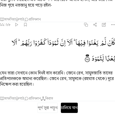
নিজ গৃহে নতজানু হয়ে পড়ে রইল-
তাফসির
পাঠ
প্রতিফলন
১১:৬৮
ان لم يغنوا فيها الا ان ثمود كفروا ربهم الا بعدا لثمود ٦٨
كَاَنْ
لَّمْ
یَغْنَوْا
فِیْهَا ؕ
اَلَاۤ
اِنَّ
ثَمُوْدَاۡ
كَفَرُوْا
رَبَّهُمْ ؕ
اَلَا
َأَن لَّمْ يَغْنَوْا۟ فِيهَآ ۗ أَلَآ إِنَّ ثَمُودَا۟ كَفَرُوا۟ رَبَّهُمْ ۗ أَلَا بُعْدًۭا لِّثَمُودَ ٦٨
بُعْدًا
لِّثَمُوْدَ
যেন তারা সেখানে কোন দিনই বাস করেনি। জেনে রেখ, সামুদজাতি তাদের
প্রতিপালককে অমান্য করেছিল। জেনে রেখ, সামূদকে (রহমাত থেকে) দূরে
নিক্ষেপ করা হয়েছিল।
তাফসির
পাঠ
প্রতিফলন
কিরাত
পূর্ণ সূরা পড়ুন
চালিয়ে যান