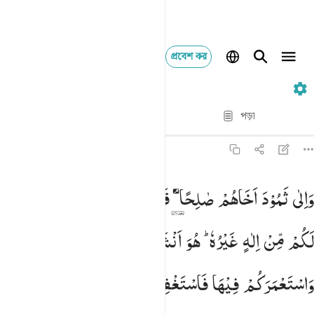
প্রবেশ কর
১১. Hud
পদ্য দ্বারা পদ্য
পড়া
অনুবাদ
: Taisirul Quran
১১:৬১
الى ثمود اخاهم صالحا قال يا قوم اعبدوا الله ما لكم من الاه غيره هو
وَاِلٰی
ثَمُوْدَ
اَخَاهُمْ
صٰلِحًا ۘ
قَالَ
یٰقَوْمِ
اعْبُدُوا
اللّٰهَ
مَا
َإِلَىٰ ثَمُودَ أَخَاهُمْ صَـٰلِحًۭا ۚ قَالَ يَـٰقَوْمِ ٱعْبُدُوا۟ ٱللَّهَ مَا لَكُم مِّنْ إِلَـٰهٍ
لَكُمْ
مِّنْ
اِلٰهٍ
غَیْرُهٗ ؕ
هُوَ
اَنْشَاَكُمْ
مِّنَ
الْاَرْضِ
وَاسْتَعْمَرَكُمْ
فِیْهَا
فَاسْتَغْفِرُوْهُ
ثُمَّ
تُوْبُوْۤا
اِلَیْهِ ؕ
اِنَّ
رَبِّیْ