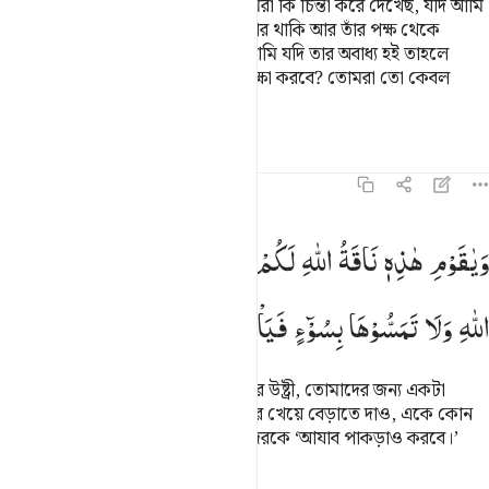
সালিহ বলল, ‘‘হে আমার সম্প্রদায়! তোমরা কি চিন্তা করে দেখেছ, যদি আমি
আমার প্রতপালকের সুস্পষ্ট প্রমাণের উপর থাকি আর তাঁর পক্ষ থেকে
আমাকে অনুগ্রহ করা হয়, এমতাবস্থায় আমি যদি তার অবাধ্য হই তাহলে
আল্লাহর (‘আযাব) থেকে আমাকে কে রক্ষা করবে? তোমরা তো কেবল
আমার ক্ষতিই বাড়িয়ে দিতে চাও।
তাফসির
পাঠ
প্রতিফলন
১১:৬৪
يا قوم هاذه ناقة الله لكم اية فذروها تاكل في ارض الله ولا تمسوها ب
وَیٰقَوْمِ
هٰذِهٖ
نَاقَةُ
اللّٰهِ
لَكُمْ
اٰیَةً
فَذَرُوْهَا
تَاْكُلْ
فِیْۤ
اَرْضِ
َيَـٰقَوْمِ هَـٰذِهِۦ نَاقَةُ ٱللَّهِ لَكُمْ ءَايَةًۭ فَذَرُوهَا تَأْكُلْ فِىٓ أَرْضِ ٱللَّهِ وَلَا
اللّٰهِ
وَلَا
تَمَسُّوْهَا
بِسُوْٓءٍ
فَیَاْخُذَكُمْ
عَذَابٌ
قَرِیْبٌ
হে আমার জাতির লোকেরা! এটা আল্লাহর উষ্ট্রী, তোমাদের জন্য একটা
নিদর্শন। একে আল্লাহর যমীনে চলে ফিরে খেয়ে বেড়াতে দাও, একে কোন
প্রকার কষ্ট দিও না, নচেৎ শীঘ্রই তোমাদেরকে ‘আযাব পাকড়াও করবে।’