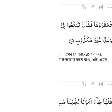
তাফসির
পাঠ
প্রতিফলন
১১:৬৫
عقروها فقال تمتعوا في داركم ثلاثة ايام ذالك وعد غير مكذوب ٦٥
فَعَقَرُوْهَا
فَقَالَ
تَمَتَّعُوْا
فِیْ
دَارِكُمْ
ثَلٰثَةَ
اَیَّامٍ ؕ
ذٰلِكَ
َعَقَرُوهَا فَقَالَ تَمَتَّعُوا۟ فِى دَارِكُمْ ثَلَـٰثَةَ أَيَّامٍۢ ۖ ذَٰلِكَ وَعْدٌ غَيْرُ مَكْذُوبٍۢ
وَعْدٌ
غَیْرُ
مَكْذُوْبٍ
কিন্তু তারা উষ্ট্রীটির পাগুলো কেটে ফেলল। তখন সে তাদেরকে বলল,
‘তোমরা তোমাদের ঘরে তিনটি দিন জীবন উপভোগ করে নাও, এটা এমন
এক ও‘য়াদা যা মিথ্যে হতে পারে না।’
তাফসির
পাঠ
প্রতিফলন
১১:৬৬
لما جاء امرنا نجينا صالحا والذين امنوا معه برحمة منا ومن خزي يوميذ ا
فَلَمَّا
جَآءَ
اَمْرُنَا
نَجَّیْنَا
صٰلِحًا
وَّالَّذِیْنَ
اٰمَنُوْا
مَعَهٗ
َلَمَّا جَآءَ أَمْرُنَا نَجَّيْنَا صَـٰلِحًۭا وَٱلَّذِينَ ءَامَنُوا۟ مَعَهُۥ بِرَحْمَةٍۢ مِّ