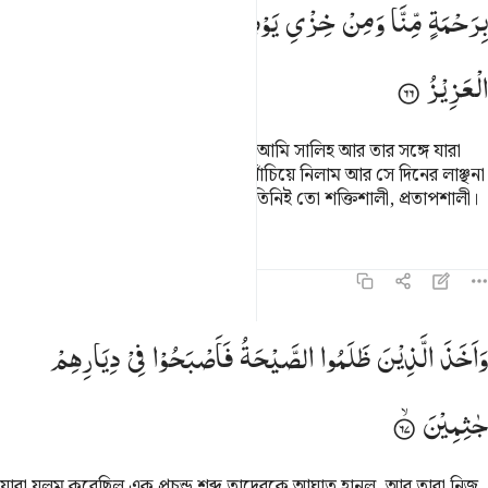
بِرَحْمَةٍ
مِّنَّا
وَمِنْ
خِزْیِ
یَوْمِىِٕذٍ ؕ
اِنَّ
رَبَّكَ
هُوَ
الْقَوِیُّ
الْعَزِیْزُ
অতঃপর আমার হুকুম যখন আসল তখন আমি সালিহ আর তার সঙ্গে যারা
ঈমান এনেছিল তাদেরকে আমার দয়ায় বাঁচিয়ে নিলাম আর সে দিনের লাঞ্ছনা
হতে রক্ষা করলাম। তোমার প্রতিপালক তিনিই তো শক্তিশালী, প্রতাপশালী।
তাফসির
পাঠ
প্রতিফলন
কিরাত
১১:৬৭
اخذ الذين ظلموا الصيحة فاصبحوا في ديارهم جاثمين ٦٧
وَاَخَذَ
الَّذِیْنَ
ظَلَمُوا
الصَّیْحَةُ
فَاَصْبَحُوْا
فِیْ
دِیَارِهِمْ
َأَخَذَ ٱلَّذِينَ ظَلَمُوا۟ ٱلصَّيْحَةُ فَأَصْبَحُوا۟ فِى دِيَـٰرِهِمْ جَـٰثِمِينَ ٦٧
جٰثِمِیْنَ
যারা যুলম করেছিল এক প্রচন্ড শব্দ তাদেরকে আঘাত হানল, আর তারা নিজ