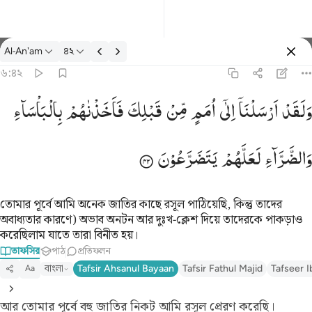
তাফসির: Al-An'am ৬:৪২
Al-An'am
৪২
প্রবেশ কর
৬:৪২
رسلنا الى امم من قبلك فاخذناهم بالباساء والضراء لعلهم يتضرعون ٤٢
وَلَقَدْ
اَرْسَلْنَاۤ
اِلٰۤی
اُمَمٍ
مِّنْ
قَبْلِكَ
فَاَخَذْنٰهُمْ
بِالْبَاْسَآءِ
َآ إِلَىٰٓ أُمَمٍۢ مِّن قَبْلِكَ فَأَخَذْنَـٰهُم بِٱلْبَأْسَآءِ وَٱلضَّرَّآءِ لَعَلَّهُمْ يَتَضَرَّعُونَ ٤٢
وَالضَّرَّآءِ
لَعَلَّهُمْ
یَتَضَرَّعُوْنَ
তোমার পূর্বে আমি অনেক জাতির কাছে রসূল পাঠিয়েছি, কিন্তু তাদের
অবাধ্যতার কারণে) অভাব অনটন আর দুঃখ-ক্লেশ দিয়ে তাদেরকে পাকড়াও
করেছিলাম যাতে তারা বিনীত হয়।
তাফসির
পাঠ
প্রতিফলন
বাংলা
Tafsir Ahsanul Bayaan
Tafsir Fathul Majid
Tafseer I
Aa
আর তোমার পূর্বে বহু জাতির নিকট আমি রসূল প্রেরণ করেছি।