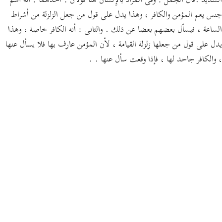
الشديد .قال الجمل : وفى المراد بالإِنسان هنا قولان : أحدهما : أنه اسم
جنس يعم المؤمن والكافر ، وهذا يدل على قول من جعل الزلزلة من أشراط
الساعة ، فيسأل بعضهم بعضا عن ذلك . والثانى : أنه الكافر خاصة ، وهذا
يدل على قول من جعلها زلزلة القيامة ، لأن المؤمن عارف بها فلا يسأل عنها
، والكافر جاحد لها ، فإذا وقعت سأل عنها . .