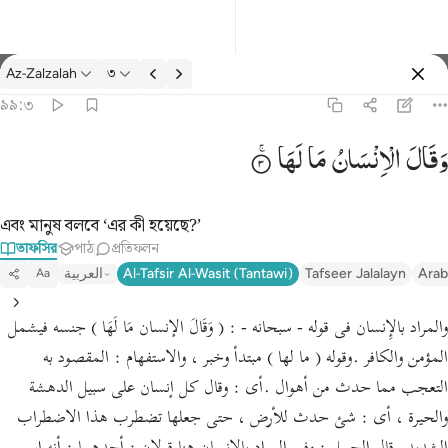
তাফসির: Az-Zalzalah ৯৯:৩
Az-Zalzalah
৩
প্রবেশ কর
৯৯:৩
وقال الانسان ما لها ٣
وَقَالَ
الْاِنْسَانُ
مَا
لَهَا
وَقَالَ ٱلْإِنسَـٰنُ مَا لَهَا ٣
এবং মানুষ বলবে ‘এর কী হয়েছে?’
তাফসির
পাঠ
প্রতিফলন
Arab
Tafseer Jalalayn
Al-Tafsir Al-Wasit (Tantawi)
العربية
Aa
والمراد بالإِنسان فى قوله - سبحانه - : ( وَقَالَ الإنسان مَا لَهَا ) جنسه فيشمل
المؤمن والكافر .وقوله ( ما لها ) مبتدأ وخبر ، والاستفهام : المقصود به
التعجب مما حدث من أهوال .أى : وقال كل إنسان على سبيل الدهشة
والحيرة ، أى : شئ حدث للأرض ، حتى جعلها تضطرب هذا الاضطراب