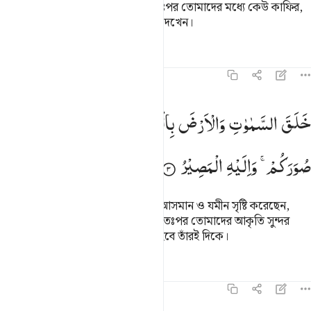
তিনিই তোমাদেরকে সৃষ্টি করেছেন, অতঃপর তোমাদের মধ্যে কেউ কাফির,
কেউ মু’মিন; তোমরা যা কর আল্লাহ তা দেখেন।
তাফসির
পাঠ
প্রতিফলন
৬৪:৩
لق السماوات والارض بالحق وصوركم فاحسن صوركم واليه المصير ٣
خَلَقَ
السَّمٰوٰتِ
وَالْاَرْضَ
بِالْحَقِّ
وَصَوَّرَكُمْ
فَاَحْسَنَ
َلَقَ ٱلسَّمَـٰوَٰتِ وَٱلْأَرْضَ بِٱلْحَقِّ وَصَوَّرَكُمْ فَأَحْسَنَ صُوَرَكُمْ ۖ وَإِلَيْه
صُوَرَكُمْ ۚ
وَاِلَیْهِ
الْمَصِیْرُ
তিনি (বিশেষ উদ্দেশ্যে) সত্যিকারভাবে আসমান ও যমীন সৃষ্টি করেছেন,
তিনি তোমাদেরকে আকৃতি দিয়েছেন, অতঃপর তোমাদের আকৃতি সুন্দর
করেছেন আর (সব্বাইকে) ফিরে যেতে হবে তাঁরই দিকে।
তাফসির
পাঠ
প্রতিফলন
৬৪:৪