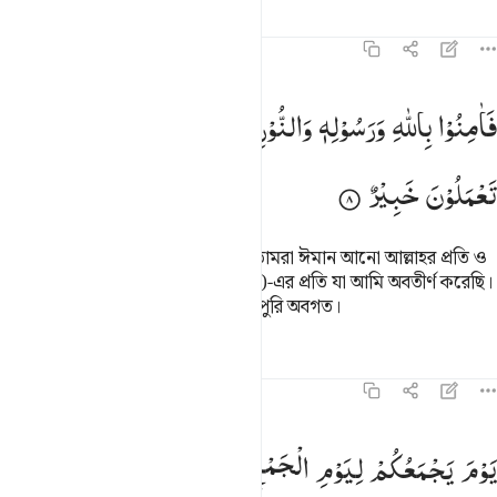
তাফসির
পাঠ
প্রতিফলন
৬৪:৮
امنوا بالله ورسوله والنور الذي انزلنا والله بما تعملون خبير ٨
فَاٰمِنُوْا
بِاللّٰهِ
وَرَسُوْلِهٖ
وَالنُّوْرِ
الَّذِیْۤ
اَنْزَلْنَا ؕ
وَاللّٰهُ
بِمَا
َـَٔامِنُوا۟ بِٱللَّهِ وَرَسُولِهِۦ وَٱلنُّورِ ٱلَّذِىٓ أَنزَلْنَا ۚ وَٱللَّهُ بِمَا تَعْمَلُونَ خَبِي
تَعْمَلُوْنَ
خَبِیْرٌ
কাজেই (এ অবস্থার কথা চিন্তা ক’রে) তোমরা ঈমান আনো আল্লাহর প্রতি ও
তাঁর রসূলের প্রতি আর সেই নূর (কুরআন)-এর প্রতি যা আমি অবতীর্ণ করেছি।
তোমরা যা কর সে ব্যাপারে আল্লাহ পুরোপুরি অবগত।
তাফসির
পাঠ
প্রতিফলন
৬৪:৯
وم يجمعكم ليوم الجمع ذالك يوم التغابن ومن يومن بالله ويعمل صالحا يك
یَوْمَ
یَجْمَعُكُمْ
لِیَوْمِ
الْجَمْعِ
ذٰلِكَ
یَوْمُ
التَّغَابُنِ ؕ
وَمَنْ
َوْمَ يَجْمَعُكُمْ لِيَوْمِ ٱلْجَمْعِ ۖ ذَٰلِكَ يَوْمُ ٱلتَّغَابُنِ ۗ وَمَن يُؤْمِنۢ بِٱلل