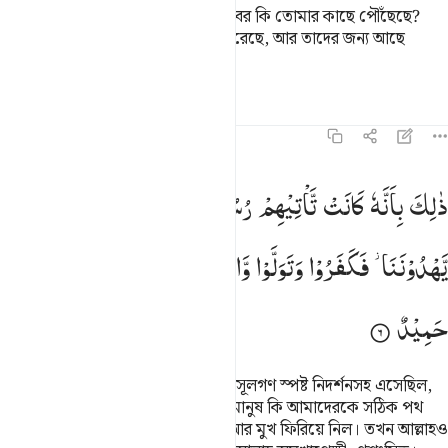
ইতোপূর্বে যারা কুফরী করেছিল তাদের খবর কি তোমার কাছে পৌঁছেছে?
তারা তাদের মন্দ কর্মের ফল আস্বাদন করেছে, আর তাদের জন্য আছে
মর্মান্তিক ‘আযাব।
তাফসির
পাঠ
প্রতিফলন
৬৪:৬
الك بانه كانت تاتيهم رسلهم بالبينات فقالوا ابشر يهدوننا فكفروا وتولوا 
ذٰلِكَ
بِاَنَّهٗ
كَانَتْ
تَّاْتِیْهِمْ
رُسُلُهُمْ
بِالْبَیِّنٰتِ
فَقَالُوْۤا
اَبَشَرٌ
َٰلِكَ بِأَنَّهُۥ كَانَت تَّأْتِيهِمْ رُسُلُهُم بِٱلْبَيِّنَـٰتِ فَقَالُوٓا۟ أَبَشَرٌۭ يَهْدُونَنَا فَ
یَّهْدُوْنَنَا ؗ
فَكَفَرُوْا
وَتَوَلَّوْا
وَّاسْتَغْنَی
اللّٰهُ ؕ
وَاللّٰهُ
غَنِیٌّ
حَمِیْدٌ
এর কারণ এই যে, তাদের কাছে তাদের রসূলগণ স্পষ্ট নিদর্শনসহ এসেছিল,
তখন তারা বলেছিল, ‘(আমাদের মতই) মানুষ কি আমাদেরকে সঠিক পথ
দেখাবে?’ কাজেই তারা অস্বীকার করল আর মুখ ফিরিয়ে নিল। তখন আল্লাহও