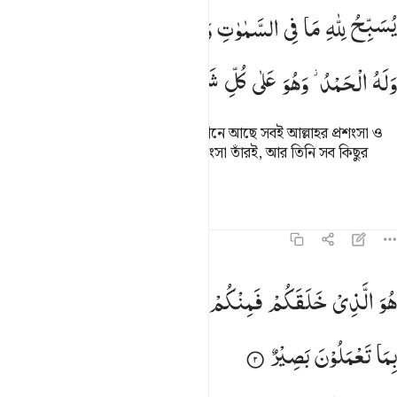
سبح لله ما في السماوات وما في الارض له الملك وله الحمد وهو على 
یُسَبِّحُ
لِلّٰهِ
مَا
فِی
السَّمٰوٰتِ
وَمَا
فِی
الْاَرْضِ ۚ
لَهُ
الْمُلْكُ
ُسَبِّحُ لِلَّهِ مَا فِى ٱلسَّمَـٰوَٰتِ وَمَا فِى ٱلْأَرْضِ ۖ لَهُ ٱلْمُلْكُ وَلَهُ ٱلْحَمْدُ ۖ و
وَلَهُ
الْحَمْدُ ؗ
وَهُوَ
عَلٰی
كُلِّ
شَیْءٍ
قَدِیْرٌ
যা কিছু আসমানে আছে আর যা কিছু যমীনে আছে সবই আল্লাহর প্রশংসা ও
মহিমা ঘোষণা করছে। রাজত্ব তাঁরই, প্রশংসা তাঁরই, আর তিনি সব কিছুর
উপর ক্ষমতাবান।
তাফসির
পাঠ
প্রতিফলন
৬৪:২
و الذي خلقكم فمنكم كافر ومنكم مومن والله بما تعملون بصير ٢
هُوَ
الَّذِیْ
خَلَقَكُمْ
فَمِنْكُمْ
كَافِرٌ
وَّمِنْكُمْ
مُّؤْمِنٌ ؕ
وَاللّٰهُ
ُوَ ٱلَّذِى خَلَقَكُمْ فَمِنكُمْ كَافِرٌۭ وَمِنكُم مُّؤْمِنٌۭ ۚ وَٱللَّهُ بِمَا تَعْمَلُونَ بَصِ
بِمَا
تَعْمَلُوْنَ
بَصِیْرٌ