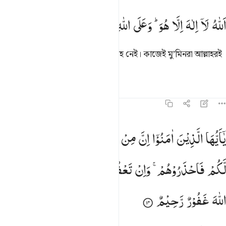
لله لا الاه الا هو وعلى الله فليتوكل المومنون ١٣
اَللّٰهُ
لَاۤ
اِلٰهَ
اِلَّا
هُوَ ؕ
وَعَلَی
اللّٰهِ
فَلْیَتَوَكَّلِ
الْمُؤْمِنُوْنَ
للَّهُ لَآ إِلَـٰهَ إِلَّا هُوَ ۚ وَعَلَى ٱللَّهِ فَلْيَتَوَكَّلِ ٱلْمُؤْمِنُونَ ١٣
আল্লাহ তিনি ছাড়া সত্যিকারের কোন ইলাহ নেই। কাজেই মু’মিনরা আল্লাহরই
উপর নির্ভর করুক।
তাফসির
পাঠ
প্রতিফলন
৬৪:১৪
ا ايها الذين امنوا ان من ازواجكم واولادكم عدوا لكم فاحذروهم وان تعفو
یٰۤاَیُّهَا
الَّذِیْنَ
اٰمَنُوْۤا
اِنَّ
مِنْ
اَزْوَاجِكُمْ
وَاَوْلَادِكُمْ
عَدُوًّا
َـٰٓأَيُّهَا ٱلَّذِينَ ءَامَنُوٓا۟ إِنَّ مِنْ أَزْوَٰجِكُمْ وَأَوْلَـٰدِكُمْ عَدُوًّۭا لَّكُمْ فَٱحْ
لَّكُمْ
فَاحْذَرُوْهُمْ ۚ
وَاِنْ
تَعْفُوْا
وَتَصْفَحُوْا
وَتَغْفِرُوْا
فَاِنَّ
اللّٰهَ
غَفُوْرٌ
رَّحِیْمٌ