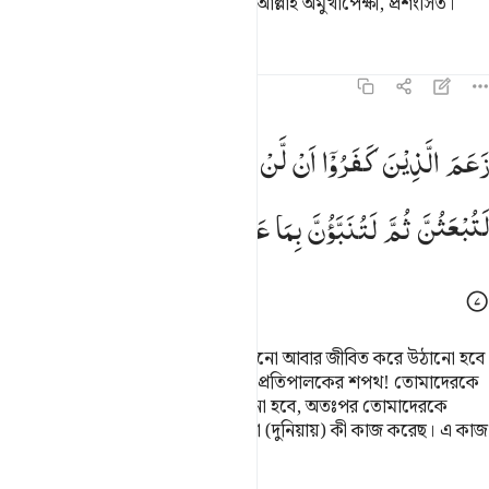
তাদের ব্যাপারে বেপরোয়া হয়ে গেলেন, আল্লাহ অমুখাপেক্ষী, প্রশংসিত।
তাফসির
পাঠ
প্রতিফলন
কিরাত
৬৪:৭
عم الذين كفروا ان لن يبعثوا قل بلى وربي لتبعثن ثم لتنبون بما عملتم و
زَعَمَ
الَّذِیْنَ
كَفَرُوْۤا
اَنْ
لَّنْ
یُّبْعَثُوْا ؕ
قُلْ
بَلٰی
وَرَبِّیْ
َعَمَ ٱلَّذِينَ كَفَرُوٓا۟ أَن لَّن يُبْعَثُوا۟ ۚ قُلْ بَلَىٰ وَرَبِّى لَتُبْعَثُنَّ ثُمَّ لَتُنَبَّؤُنَّ 
لَتُبْعَثُنَّ
ثُمَّ
لَتُنَبَّؤُنَّ
بِمَا
عَمِلْتُمْ ؕ
وَذٰلِكَ
عَلَی
اللّٰهِ
یَسِیْرٌ
কাফিররা ধারণা করে যে, তাদেরকে কক্ষনো আবার জীবিত করে উঠানো হবে
না। বল, নিশ্চয়ই (উঠানো) হবে, আমার প্রতিপালকের শপথ! তোমাদেরকে
অবশ্য অবশ্যই আবার জীবিত করে উঠানো হবে, অতঃপর তোমাদেরকে
অবশ্য অবশ্যই জানিয়ে দেয়া হবে তোমরা (দুনিয়ায়) কী কাজ করেছ। এ কাজ
(করা) আল্লাহর জন্য খুবই সহজ।