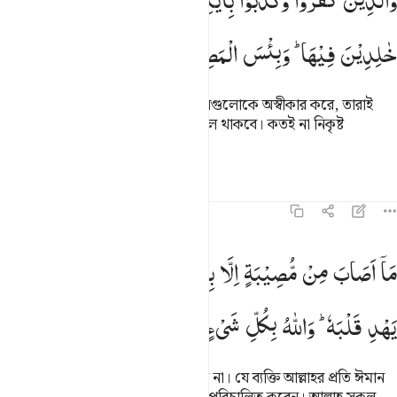
وَالَّذِیْنَ
كَفَرُوْا
وَكَذَّبُوْا
بِاٰیٰتِنَاۤ
اُولٰٓىِٕكَ
اَصْحٰبُ
النَّارِ
َٱلَّذِينَ كَفَرُوا۟ وَكَذَّبُوا۟ بِـَٔايَـٰتِنَآ أُو۟لَـٰٓئِكَ أَصْحَـٰبُ ٱلنَّارِ خَـٰل
خٰلِدِیْنَ
فِیْهَا ؕ
وَبِئْسَ
الْمَصِیْرُ
আর যারা কুফুরী করে আর আমার নিদর্শনগুলোকে অস্বীকার করে, তারাই
জাহান্নামের অধিবাসী, তাতে তারা চিরকাল থাকবে। কতই না নিকৃষ্ট
প্রত্যাবর্তনস্থল!
তাফসির
পাঠ
প্রতিফলন
৬৪:১১
ا اصاب من مصيبة الا باذن الله ومن يومن بالله يهد قلبه والله بكل شيء 
مَاۤ
اَصَابَ
مِنْ
مُّصِیْبَةٍ
اِلَّا
بِاِذْنِ
اللّٰهِ ؕ
وَمَنْ
یُّؤْمِنْ
بِاللّٰهِ
َآ أَصَابَ مِن مُّصِيبَةٍ إِلَّا بِإِذْنِ ٱللَّهِ ۗ وَمَن يُؤْمِنۢ بِٱللَّهِ يَهْدِ قَلْبَهُۥ ۚ وَٱللّ
یَهْدِ
قَلْبَهٗ ؕ
وَاللّٰهُ
بِكُلِّ
شَیْءٍ
عَلِیْمٌ
আল্লাহর অনুমতি ছাড়া কোন বিপদ আসে না। যে ব্যক্তি আল্লাহর প্রতি ঈমান