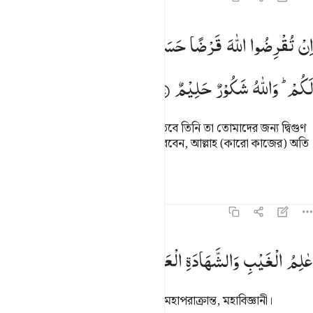
ن تقرضوا الله قرضا حسنا يضاعفه لكم ويغفر لكم والله شكور حليم ١٧
اِنْ
تُقْرِضُوا
اللّٰهَ
قَرْضًا
حَسَنًا
یُّضٰعِفْهُ
لَكُمْ
وَیَغْفِرْ
ِن تُقْرِضُوا۟ ٱللَّهَ قَرْضًا حَسَنًۭا يُضَـٰعِفْهُ لَكُمْ وَيَغْفِرْ لَكُمْ ۚ وَٱللَّهُ شَكُورٌ حَلِيمٌ ٧
لَكُمْ ؕ
وَاللّٰهُ
شَكُوْرٌ
حَلِیْمٌ
তোমরা যদি আল্লাহকে উত্তম ঋণ দাও, তবে তিনি তা তোমাদের জন্য দ্বিগুণ
করে দেবেন, আর তোমাদেরকে ক্ষমা করবেন, আল্লাহ (কারো কাজের) অতি
মর্যাদাদানকারী, সহনশীল।
তাফসির
পাঠ
প্রতিফলন
কিরাত
৬৪:১৮
الم الغيب والشهادة العزيز الحكيم ١٨
عٰلِمُ
الْغَیْبِ
وَالشَّهَادَةِ
الْعَزِیْزُ
الْحَكِیْمُ
َـٰلِمُ ٱلْغَيْبِ وَٱلشَّهَـٰدَةِ ٱلْعَزِيزُ ٱلْحَكِيمُ ١٨
তিনি অদৃশ্য ও দৃশ্যের জ্ঞানের অধিকারী, মহাপরাক্রান্ত, মহাবিজ্ঞানী।