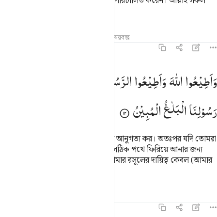
আনে, আল্লাহ তার অন্তরকে সঠিক পথে পরিচালিত করেন। আল্লাহ সকল
বিষয়ের সর্বশ্রেষ্ঠ জ্ঞানী।
তাফসির
পাঠ
প্রতিফলন
সম্পর্কিত বিষয়বস্তু
৬৪:১২
اطيعوا الله واطيعوا الرسول فان توليتم فانما على رسولنا البلاغ المبين ٢
وَاَطِیْعُوا
اللّٰهَ
وَاَطِیْعُوا
الرَّسُوْلَ ۚ
فَاِنْ
تَوَلَّیْتُمْ
فَاِنَّمَا
عَلٰی
َأَطِيعُوا۟ ٱللَّهَ وَأَطِيعُوا۟ ٱلرَّسُولَ ۚ فَإِن تَوَلَّيْتُمْ فَإِنَّمَا عَلَىٰ رَ
رَسُوْلِنَا
الْبَلٰغُ
الْمُبِیْنُ
তোমরা আল্লাহর আনুগত্য কর ও রসূলের আনুগত্য কর। অতঃপর যদি তোমরা
মুখ ফিরিয়ে লও (তাহলে তোমাদেরকে সঠিক পথে ফিরিয়ে আনার জন্য
জোর জবরদস্তি করা হবে না) কেননা, আমার রসূলের দায়িত্ব কেবল (আমার
বাণী) স্পষ্টভাবে পৌঁছে দেয়া।
তাফসির
পাঠ
প্রতিফলন
৬৪:১৩