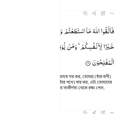
তাফসির
পাঠ
প্রতিফলন
৬৪:১৬
اتقوا الله ما استطعتم واسمعوا واطيعوا وانفقوا خيرا لانفسكم ومن يوق
فَاتَّقُوا
اللّٰهَ
مَا
اسْتَطَعْتُمْ
وَاسْمَعُوْا
وَاَطِیْعُوْا
وَاَنْفِقُوْا
َٱتَّقُوا۟ ٱللَّهَ مَا ٱسْتَطَعْتُمْ وَٱسْمَعُوا۟ وَأَطِيعُوا۟ وَأَنفِقُوا۟ خَي
خَیْرًا
لِّاَنْفُسِكُمْ ؕ
وَمَنْ
یُّوْقَ
شُحَّ
نَفْسِهٖ
فَاُولٰٓىِٕكَ
هُمُ
الْمُفْلِحُوْنَ
কাজেই তোমরা আল্লাহকে তোমাদের সাধ্যমত ভয় কর, তোমরা (তাঁর বাণী)
শুন, তোমরা (তাঁর) আনুগত্য কর এবং (তাঁর পথে) ব্যয় কর, এটা তোমাদের
নিজেদেরই জন্য কল্যাণকর। যারা অন্তরের সংকীর্ণতা থেকে রক্ষা পেল,
তারাই সফলকাম।
তাফসির
পাঠ
প্রতিফলন
৬৪:১৭