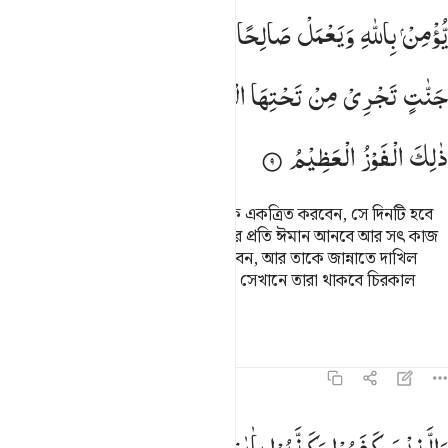
یُّؤْمِنْ
بِاللّٰهِ
وَیَعْمَلْ
صَالِحًا
یُّكَفِّرْ
عَنْهُ
سَیِّاٰتِهٖ
وَیُدْخِلْهُ
جَنّٰتٍ
تَجْرِیْ
مِنْ
تَحْتِهَا
الْاَنْهٰرُ
خٰلِدِیْنَ
فِیْهَاۤ
اَبَدًا ؕ
ذٰلِكَ
الْفَوْزُ
الْعَظِیْمُ
যখন একত্র করার দিন তিনি তোমাদেরকে একত্রিত করবেন, সে দিনটি হবে
তোমাদের হার জিতের দিন। যারা আল্লাহর প্রতি ঈমান আনবে আর সৎ কাজ
করবে, আল্লাহ তার পাপ মোচন করে দিবেন, আর তাকে জান্নাতে দাখিল
করবেন যার নীচ দিয়ে নির্ঝরিণী প্রবাহিত। সেখানে তারা থাকবে চিরকাল
সর্বকাল। এটাই মহা সাফল্য।
তাফসির
পাঠ
প্রতিফলন
কিরাত
৬৪:১০
الذين كفروا وكذبوا باياتنا اولايك اصحاب النار خالدين فيها وبيس المصير ٠