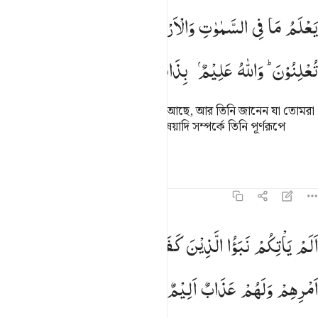
علم ما في السماوات والارض ويعلم ما تسرون وما تعلنون والله عليم ب
یَعْلَمُ
مَا
فِی
السَّمٰوٰتِ
وَالْاَرْضِ
وَیَعْلَمُ
مَا
تُسِرُّوْنَ
وَمَا
َعْلَمُ مَا فِى ٱلسَّمَـٰوَٰتِ وَٱلْأَرْضِ وَيَعْلَمُ مَا تُسِرُّونَ وَمَا تُعْلِن
تُعْلِنُوْنَ ؕ
وَاللّٰهُ
عَلِیْمٌۢ
بِذَاتِ
الصُّدُوْرِ
তিনি জানেন যা কিছু আসমান ও যমীনে আছে, আর তিনি জানেন যা তোমরা
গোপন কর আর প্রকাশ কর। অন্তরের বিষয়াদি সম্পর্কে তিনি পূর্ণরূপে
অবগত।
তাফসির
পাঠ
প্রতিফলন
৬৪:৫
لم ياتكم نبا الذين كفروا من قبل فذاقوا وبال امرهم ولهم عذاب اليم ٥
اَلَمْ
یَاْتِكُمْ
نَبَؤُا
الَّذِیْنَ
كَفَرُوْا
مِنْ
قَبْلُ ؗ
فَذَاقُوْا
وَبَالَ
َلَمْ يَأْتِكُمْ نَبَؤُا۟ ٱلَّذِينَ كَفَرُوا۟ مِن قَبْلُ فَذَاقُوا۟ وَبَالَ أَمْرِهِمْ وَلَهُمْ عَذ
اَمْرِهِمْ
وَلَهُمْ
عَذَابٌ
اَلِیْمٌ