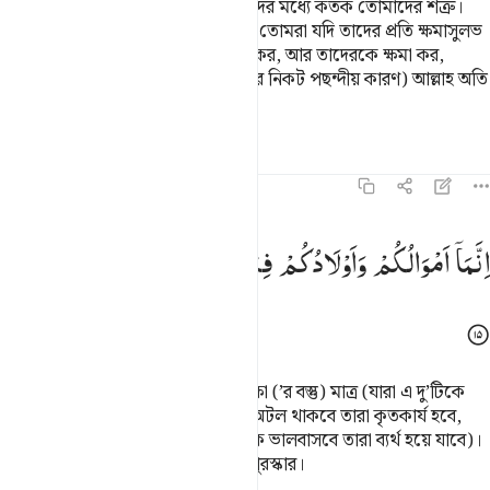
হে মু’মিনগণ! তোমাদের স্ত্রী আর সন্তানদের মধ্যে কতক তোমাদের শত্রু।
কাজেই তোমরা তাদের হতে সতর্ক হও। তোমরা যদি তাদের প্রতি ক্ষমাসুলভ
আচরণ কর, তাদের দোষ-ত্রুটি উপেক্ষা কর, আর তাদেরকে ক্ষমা কর,
তাহলে (তোমাদের সে কাজ হবে আল্লাহর নিকট পছন্দীয় কারণ) আল্লাহ অতি
ক্ষমাশীল, বড়ই দয়ালু।
তাফসির
পাঠ
প্রতিফলন
৬৪:১৫
نما اموالكم واولادكم فتنة والله عنده اجر عظيم ١٥
اِنَّمَاۤ
اَمْوَالُكُمْ
وَاَوْلَادُكُمْ
فِتْنَةٌ ؕ
وَاللّٰهُ
عِنْدَهٗۤ
اَجْرٌ
عَظِیْمٌ
ِنَّمَآ أَمْوَٰلُكُمْ وَأَوْلَـٰدُكُمْ فِتْنَةٌۭ ۚ وَٱللَّهُ عِندَهُۥٓ أَجْرٌ عَظِيمٌۭ ١٥
তোমাদের ধন-সম্পদ আর সন্তানাদি পরীক্ষা (’র বস্তু) মাত্র (যারা এ দু’টিকে
সঠিকভাবে ব্যবহার ক’রে আল্লাহর পথে অটল থাকবে তারা কৃতকার্য হবে,
আর যারা এ দু’টিকে আল্লাহর চেয়ে অধিক ভালবাসবে তারা ব্যর্থ হয়ে যাবে)।
আর আল্লাহ এমন যাঁর কাছে আছে মহা পুরস্কার।