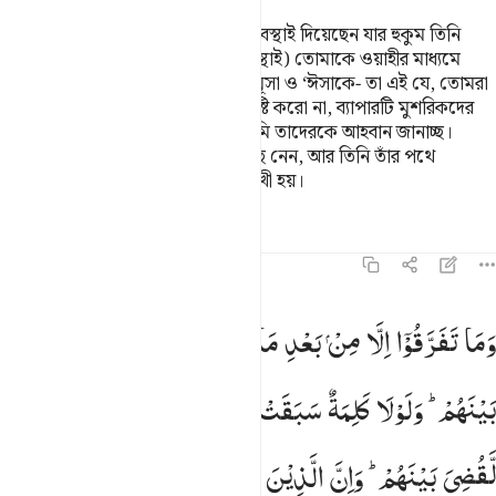
তিনি তোমাদের জন্য দ্বীনের সেই বিধি-ব্যবস্থাই দিয়েছেন যার হুকুম তিনি
দিয়েছিলেন নূহকে। আর সেই (বিধি ব্যবস্থাই) তোমাকে ওয়াহীর মাধ্যমে
দিলাম যার হুকুম দিয়েছিলাম ইবরাহীম, মূসা ও ‘ঈসাকে- তা এই যে, তোমরা
দ্বীন প্রতিষ্ঠিত কর, আর তাতে বিভক্তি সৃষ্টি করো না, ব্যাপারটি মুশরিকদের
জন্য কঠিন হয়ে দাঁড়িয়েছে যার দিকে তুমি তাদেরকে আহবান জানাচ্ছ।
আল্লাহ যাকে ইচ্ছে করেন তাঁর পথে বেছে নেন, আর তিনি তাঁর পথে
পরিচালিত করেন তাকে, যে তাঁর অভিমুখী হয়।
তাফসির
পাঠ
প্রতিফলন
কিরাত
৪২:১৪
ما تفرقوا الا من بعد ما جاءهم العلم بغيا بينهم ولولا كلمة سبقت من
وَمَا
تَفَرَّقُوْۤا
اِلَّا
مِنْ
بَعْدِ
مَا
جَآءَهُمُ
الْعِلْمُ
بَغْیًا
َمَا تَفَرَّقُوٓا۟ إِلَّا مِنۢ بَعْدِ مَا جَآءَهُمُ ٱلْعِلْمُ بَغْيًۢا بَيْنَهُمْ ۚ وَلَوْلَا كَ
بَیْنَهُمْ ؕ
وَلَوْلَا
كَلِمَةٌ
سَبَقَتْ
مِنْ
رَّبِّكَ
اِلٰۤی
اَجَلٍ
مُّسَمًّی
لَّقُضِیَ
بَیْنَهُمْ ؕ
وَاِنَّ
الَّذِیْنَ
اُوْرِثُوا
الْكِتٰبَ
مِنْ
بَعْدِهِمْ