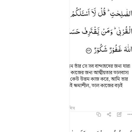
الصّٰلِحٰتِ ؕ
قُلْ
لَّاۤ
اَسْـَٔلُكُمْ
عَلَیْهِ
اَجْرًا
اِلَّا
الْمَوَدَّةَ
فِی
الْقُرْبٰی ؕ
وَمَنْ
یَّقْتَرِفْ
حَسَنَةً
نَّزِدْ
لَهٗ
فِیْهَا
حُسْنًا ؕ
اِنَّ
اللّٰهَ
غَفُوْرٌ
شَكُوْرٌ
এটা হল তাই আল্লাহ যার সুসংবাদ দিয়েছেন তাঁর সে সব বান্দাহদের জন্য যারা
ঈমান আনে আর সৎ কাজ করে। বল, এ কাজের জন্য আত্মীয়তার ভালবাসা
ছাড়া তোমাদের কাছে কিছুই চাই না। যে কেউ উত্তম কাজ করে, আমি তার
জন্য তাতে পুণ্য বাড়িয়ে দেই। আল্লাহ বড়ই ক্ষমাশীল, ভাল কাজের বড়ই
মর্যাদাদানকারী।
তাফসির
পাঠ
প্রতিফলন
কিরাত
হাদিস
৪২:২৪
م يقولون افترى على الله كذبا فان يشا الله يختم على قلبك ويمح الله ال