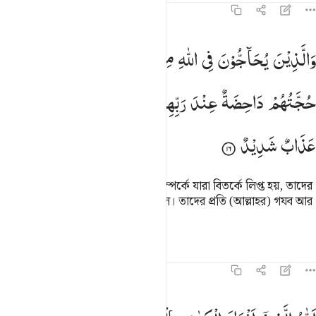
৪২:১৬
الذين يحاجون في الله من بعد ما استجيب له حجتهم داحضة عند ربهم 
وَالَّذِیْنَ
یُحَآجُّوْنَ
فِی
اللّٰهِ
مِنْ
بَعْدِ
مَا
اسْتُجِیْبَ
لَهٗ
َٱلَّذِينَ يُحَآجُّونَ فِى ٱللَّهِ مِنۢ بَعْدِ مَا ٱسْتُجِيبَ لَهُۥ حُجَّتُهُمْ دَاحِضَةٌ عِندَ ر
حُجَّتُهُمْ
دَاحِضَةٌ
عِنْدَ
رَبِّهِمْ
وَعَلَیْهِمْ
غَضَبٌ
وَّلَهُمْ
عَذَابٌ
شَدِیْدٌ
আল্লাহর আহবানে সাড়া দেয়ার পর সে সম্পর্কে যারা বিতর্কে লিপ্ত হয়, তাদের
দলীল প্রমাণ তাদের রব্ব-এর কাছে বাতিল। তাদের প্রতি (আল্লাহর) গযব আর
তাদের জন্য আছে কঠিন শাস্তি।
তাফসির
পাঠ
প্রতিফলন
৪২:১৭
لله الذي انزل الكتاب بالحق والميزان وما يدريك لعل الساعة قريب ١٧