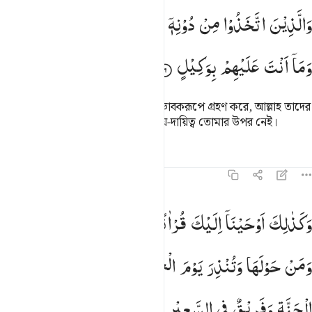
الذين اتخذوا من دونه اولياء الله حفيظ عليهم وما انت عليهم بوكيل ٦
وَالَّذِیْنَ
اتَّخَذُوْا
مِنْ
دُوْنِهٖۤ
اَوْلِیَآءَ
اللّٰهُ
حَفِیْظٌ
عَلَیْهِمْ ۖؗ
َٱلَّذِينَ ٱتَّخَذُوا۟ مِن دُونِهِۦٓ أَوْلِيَآءَ ٱللَّهُ حَفِيظٌ عَلَيْهِمْ وَمَآ أَنتَ عَلَيْهِم 
وَمَاۤ
اَنْتَ
عَلَیْهِمْ
بِوَكِیْلٍ
যারা আল্লাহর পরিবর্তে অন্যদেরকে অভিভাবকরূপে গ্রহণ করে, আল্লাহ তাদের
প্রতি নযর রাখছেন, তাদের (কাজের) দায়-দায়িত্ব তোমার উপর নেই।
তাফসির
পাঠ
প্রতিফলন
৪২:৭
كذالك اوحينا اليك قرانا عربيا لتنذر ام القرى ومن حولها وتنذر يوم ال
وَكَذٰلِكَ
اَوْحَیْنَاۤ
اِلَیْكَ
قُرْاٰنًا
عَرَبِیًّا
لِّتُنْذِرَ
اُمَّ
الْقُرٰی
َكَذَٰلِكَ أَوْحَيْنَآ إِلَيْكَ قُرْءَانًا عَرَبِيًّۭا لِّتُنذِرَ أُمَّ ٱلْقُرَىٰ
وَمَنْ
حَوْلَهَا
وَتُنْذِرَ
یَوْمَ
الْجَمْعِ
لَا
رَیْبَ
فِیْهِ ؕ
فَرِیْقٌ
فِی
الْجَنَّةِ
وَفَرِیْقٌ
فِی
السَّعِیْرِ