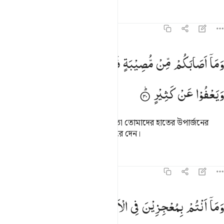
তাফসির
পাঠ
প্রতিফলন
৪২:৩০
ما اصابكم من مصيبة فبما كسبت ايديكم ويعفو عن كثير ٣٠
وَمَاۤ
اَصَابَكُمْ
مِّنْ
مُّصِیْبَةٍ
فَبِمَا
كَسَبَتْ
اَیْدِیْكُمْ
َمَآ أَصَـٰبَكُم مِّن مُّصِيبَةٍۢ فَبِمَا كَسَبَتْ أَيْدِيكُمْ وَيَعْفُوا۟ عَن كَثِيرٍۢ ٣٠
وَیَعْفُوْا
عَنْ
كَثِیْرٍ
তোমাদের উপর যে বিপদই উপনীত হয় তা তোমাদের হাতের উপার্জনের
কারণেই, তিনি অনেক অপরাধই ক্ষমা করে দেন।
তাফসির
পাঠ
প্রতিফলন
কিরাত
৪২:৩১
ما انتم بمعجزين في الارض وما لكم من دون الله من ولي ولا نصير ٣١
وَمَاۤ
اَنْتُمْ
بِمُعْجِزِیْنَ
فِی
الْاَرْضِ ۖۚ
وَمَا
لَكُمْ
مِّنْ
دُوْنِ
َمَآ أَنتُم بِمُعْجِزِينَ فِى ٱلْأَرْضِ ۖ وَمَا لَكُم مِّن دُونِ ٱللَّهِ مِن وَلِىٍّۢ وَلَا