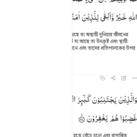
اللّٰهِ
خَیْرٌ
وَّاَبْقٰی
لِلَّذِیْنَ
اٰمَنُوْا
وَعَلٰی
رَبِّهِمْ
یَتَوَكَّلُوْنَ
(এখানে) তোমাদেরকে যা কিছু দেয়া হয়েছে তা অস্থায়ী দুনিয়ার জীবনের
(সামান্য) ভোগ্যবস্তু মাত্র। আল্লাহর নিকট যা আছে তা উৎকৃষ্ট এবং স্থায়ী
(আর তা হল) তাদের জন্য যারা ঈমান আনে এবং তাদের প্রতিপালকের উপর
নির্ভর করে।
তাফসির
পাঠ
প্রতিফলন
৪২:৩৭
الذين يجتنبون كباير الاثم والفواحش واذا ما غضبوا هم يغفرون ٣٧
وَالَّذِیْنَ
یَجْتَنِبُوْنَ
كَبٰٓىِٕرَ
الْاِثْمِ
وَالْفَوَاحِشَ
وَاِذَا
مَا
َٱلَّذِينَ يَجْتَنِبُونَ كَبَـٰٓئِرَ ٱلْإِثْمِ وَٱلْفَوَٰحِشَ وَإِذَا مَا غَضِبُوا۟ هُمْ يَغْفِرُونَ ٣٧
غَضِبُوْا
هُمْ
یَغْفِرُوْنَ
যারা বড় বড় পাপ এবং অশ্লীল কার্যকলাপ হতে বেঁচে চলে এবং রাগান্বিত