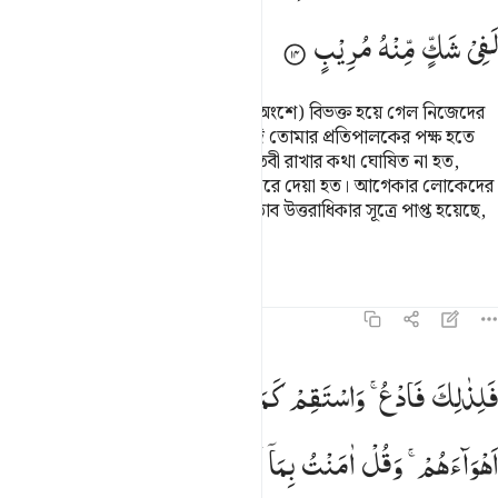
لَفِیْ
شَكٍّ
مِّنْهُ
مُرِیْبٍ
মানুষের কাছে ইলম আসার পর (বিভিন্ন অংশে) বিভক্ত হয়ে গেল নিজেদের
মধ্যে বাড়াবাড়ি করার কারণে। পূর্বেই যদি তোমার প্রতিপালকের পক্ষ হতে
একটা নির্দিষ্ট মেয়াদ পর্যন্ত ফয়সালা মূলতবী রাখার কথা ঘোষিত না হত,
তাহলে তাদের মধ্যে (পূর্বেই) ফয়সালা করে দেয়া হত। আগেকার লোকেদের
পরে যারা (তাওরাত ও ইঞ্জিল এ দু’) কিতাব উত্তরাধিকার সূত্রে পাপ্ত হয়েছে,
তারা অস্বস্তিকর সন্দেহে পতিত হয়েছে।
তাফসির
পাঠ
প্রতিফলন
৪২:১৫
لذالك فادع واستقم كما امرت ولا تتبع اهواءهم وقل امنت بما انزل الله من
فَلِذٰلِكَ
فَادْعُ ۚ
وَاسْتَقِمْ
كَمَاۤ
اُمِرْتَ ۚ
وَلَا
تَتَّبِعْ
َلِذَٰلِكَ فَٱدْعُ ۖ وَٱسْتَقِمْ كَمَآ أُمِرْتَ ۖ وَلَا تَتَّبِعْ أَهْوَآءَهُمْ ۖ وَقُلْ 
اَهْوَآءَهُمْ ۚ
وَقُلْ
اٰمَنْتُ
بِمَاۤ
اَنْزَلَ
اللّٰهُ
مِنْ
كِتٰبٍ ۚ
وَاُمِرْتُ