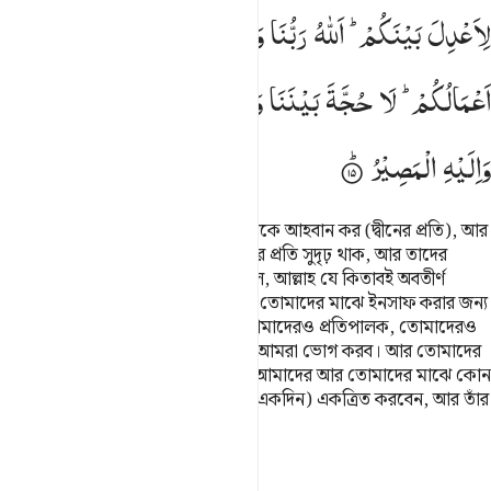
لِاَعْدِلَ
بَیْنَكُمْ ؕ
اَللّٰهُ
رَبُّنَا
وَرَبُّكُمْ ؕ
لَنَاۤ
اَعْمَالُنَا
وَلَكُمْ
اَعْمَالُكُمْ ؕ
لَا
حُجَّةَ
بَیْنَنَا
وَبَیْنَكُمْ ؕ
اَللّٰهُ
یَجْمَعُ
بَیْنَنَا ۚ
وَاِلَیْهِ
الْمَصِیْرُ
অবস্থার এই প্রেক্ষাপটে (হে নবী!) তাদেরকে আহবান কর (দ্বীনের প্রতি), আর
তোমাকে যে হুকুম দেয়া হয়েছে তুমি তার প্রতি সুদৃঢ় থাক, আর তাদের
খেয়াল খুশির অনুসরণ করো না। আর বল, আল্লাহ যে কিতাবই অবতীর্ণ
করেছেন আমি তার প্রতি ঈমান এনেছি। তোমাদের মাঝে ইনসাফ করার জন্য
আমাকে নির্দেশ দেয়া হয়েছে। আল্লাহ আমাদেরও প্রতিপালক, তোমাদেরও
প্রতিপালক। আমাদের কাজের প্রতিফল আমরা ভোগ করব। আর তোমাদের
কাজের প্রতিফল তোমরা ভোগ করবে। আমাদের আর তোমাদের মাঝে কোন
ঝগড়া নেই। আল্লাহ আমাদের সবাইকে (একদিন) একত্রিত করবেন, আর তাঁর
কাছেই (সকলকে) ফিরে যেতে হবে।
তাফসির
পাঠ
প্রতিফলন