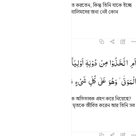
আল্লাহ ইচ্ছে করলে তাদেরকে একই উম্মত করতেন, কিন্তু তিনি যাকে ইচ্ছে
তাঁর রহমাতের মধ্যে দাখিল করেন, আর যালিমদের জন্য নেই কোন
অভিভাবক, নেই কোন সাহায্যকারী।
তাফসির
পাঠ
প্রতিফলন
৪২:৯
م اتخذوا من دونه اولياء فالله هو الولي وهو يحيي الموتى وهو على كل 
اَمِ
اتَّخَذُوْا
مِنْ
دُوْنِهٖۤ
اَوْلِیَآءَ ۚ
فَاللّٰهُ
هُوَ
الْوَلِیُّ
وَهُوَ
یُحْیِ
َمِ ٱتَّخَذُوا۟ مِن دُونِهِۦٓ أَوْلِيَآءَ ۖ فَٱللَّهُ هُوَ ٱلْوَلِىُّ وَهُوَ يُحْىِ ٱلْمَوْتَىٰ 
الْمَوْتٰی ؗ
وَهُوَ
عَلٰی
كُلِّ
شَیْءٍ
قَدِیْرٌ
কী! তারা কি আল্লাহর পরিবর্তে অন্যদেরকে অভিভাবক গ্রহণ করে নিয়েছে?
আল্লাহই তো একমাত্র অভিভাবক, তিনিই মৃতকে জীবিত করেন আর তিনি সব
কিছুর উপর ক্ষমতাবান।
তাফসির
পাঠ
প্রতিফলন
৪২:১০