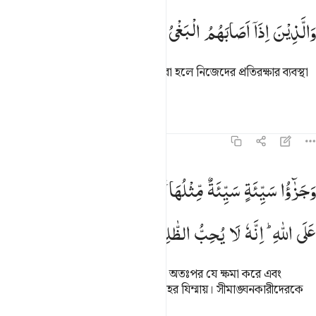
الذين اذا اصابهم البغي هم ينتصرون ٣٩
وَالَّذِیْنَ
اِذَاۤ
اَصَابَهُمُ
الْبَغْیُ
هُمْ
یَنْتَصِرُوْنَ
َٱلَّذِينَ إِذَآ أَصَابَهُمُ ٱلْبَغْىُ هُمْ يَنتَصِرُونَ ٣٩
আর তাদের উপর অতিরিক্ত বাড়াবাড়ি করা হলে নিজেদের প্রতিরক্ষার ব্যবস্থা
করে।
তাফসির
পাঠ
প্রতিফলন
৪২:৪০
جزاء سيية سيية مثلها فمن عفا واصلح فاجره على الله انه لا يحب الظالم
وَجَزٰٓؤُا
سَیِّئَةٍ
سَیِّئَةٌ
مِّثْلُهَا ۚ
فَمَنْ
عَفَا
وَاَصْلَحَ
فَاَجْرُهٗ
َجَزَٰٓؤُا۟ سَيِّئَةٍۢ سَيِّئَةٌۭ مِّثْلُهَا ۖ فَمَنْ عَفَا وَأَصْلَحَ فَأَجْرُهُۥ عَلَى ٱللَّهِ ۚ
عَلَی
اللّٰهِ ؕ
اِنَّهٗ
لَا
یُحِبُّ
الظّٰلِمِیْنَ
অন্যায়ের প্রতিবিধান হল অনুরূপ অন্যায়। অতঃপর যে ক্ষমা করে এবং
সমঝোতা করে, তার প্রতিদান দেয়া আল্লাহর যিম্মায়। সীমাঙ্ঘনকারীদেরকে
আল্লাহ পছন্দ করেন না।