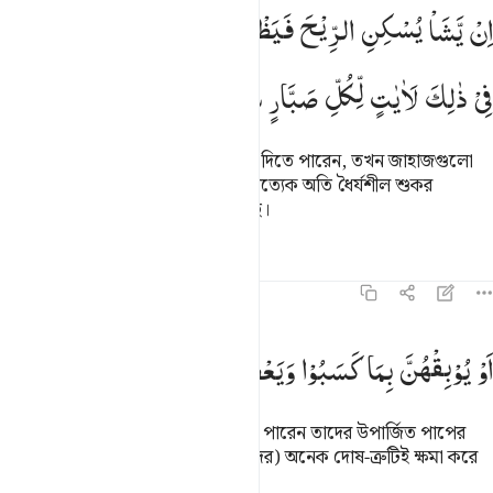
ن يشا يسكن الريح فيظللن رواكد على ظهره ان في ذالك لايات لكل صبا
اِنْ
یَّشَاْ
یُسْكِنِ
الرِّیْحَ
فَیَظْلَلْنَ
رَوَاكِدَ
عَلٰی
ظَهْرِهٖ ؕ
اِنَّ
ِن يَشَأْ يُسْكِنِ ٱلرِّيحَ فَيَظْلَلْنَ رَوَاكِدَ عَلَىٰ ظَهْرِهِۦٓ ۚ إِنَّ فِى ذَٰلِكَ لَـَٔايَـٰت
فِیْ
ذٰلِكَ
لَاٰیٰتٍ
لِّكُلِّ
صَبَّارٍ
شَكُوْرٍ
তিনি যদি ইচ্ছে করেন বাতাসকে থামিয়ে দিতে পারেন, তখন জাহাজগুলো
সমুদ্র পৃষ্ঠে গতিহীন হয়ে পড়বে। এতে প্রত্যেক অতি ধৈর্যশীল শুকর
আদায়কারীর জন্য অবশ্যই নিদর্শন রয়েছে।
তাফসির
পাঠ
প্রতিফলন
কিরাত
৪২:৩৪
و يوبقهن بما كسبوا ويعف عن كثير ٣٤
اَوْ
یُوْبِقْهُنَّ
بِمَا
كَسَبُوْا
وَیَعْفُ
عَنْ
كَثِیْرٍ
َوْ يُوبِقْهُنَّ بِمَا كَسَبُوا۟ وَيَعْفُ عَن كَثِيرٍۢ ٣٤
কিংবা তিনি ওগুলোকে ধ্বংস করে দিতে পারেন তাদের উপার্জিত পাপের
কারণে, আর প্রকৃতপক্ষে তিনি তো (তাদের) অনেক দোষ-ত্রুটিই ক্ষমা করে
দেন।