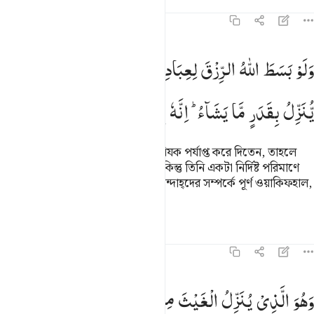
তাফসির
পাঠ
প্রতিফলন
৪২:২৭
 ولو بسط الله الرزق لعباده لبغوا في الارض ولاكن ينزل بقدر ما يشاء ان
وَلَوْ
بَسَطَ
اللّٰهُ
الرِّزْقَ
لِعِبَادِهٖ
لَبَغَوْا
فِی
الْاَرْضِ
وَلٰكِنْ
 وَلَوْ بَسَطَ ٱللَّهُ ٱلرِّزْقَ لِعِبَادِهِۦ لَبَغَوْا۟ فِى ٱلْأَرْضِ وَلَـٰكِن يُنَزِّلُ بِقَدَرٍ
یُّنَزِّلُ
بِقَدَرٍ
مَّا
یَشَآءُ ؕ
اِنَّهٗ
بِعِبَادِهٖ
خَبِیْرٌ
بَصِیْرٌ
আল্লাহ যদি তাঁর সকল বান্দাহদের জন্য রিযক পর্যাপ্ত করে দিতেন, তাহলে
তারা অবশ্যই যমীনে বিদ্রোহ সৃষ্টি করত; কিন্তু তিনি একটা নির্দিষ্ট পরিমাণে
যতটুকু ইচ্ছে নাযিল করেন। তিনি তাঁর বান্দাহ্দের সম্পর্কে পূর্ণ ওয়াকিফহাল,
তিনি তাদের প্রতি সর্বদা দৃষ্টি রাখেন।
তাফসির
পাঠ
প্রতিফলন
কিরাত
৪২:২৮
هو الذي ينزل الغيث من بعد ما قنطوا وينشر رحمته وهو الولي الحميد ٢٨
وَهُوَ
الَّذِیْ
یُنَزِّلُ
الْغَیْثَ
مِنْ
بَعْدِ
مَا
قَنَطُوْا
وَیَنْشُرُ
َهُوَ ٱلَّذِى يُنَزِّلُ ٱلْغَيْثَ مِنۢ بَعْدِ مَا قَنَطُوا۟ وَيَنشُرُ رَحْمَتَهُۥ ۚ وَهُوَ