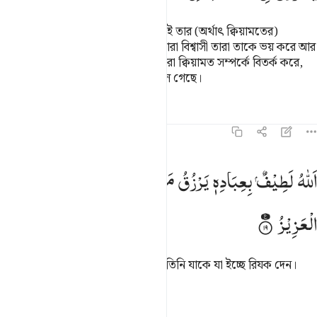
যে সব লোক তাতে বিশ্বাস করে না, তারাই তার (অর্থাৎ ক্বিয়ামতের)
আগমনকে তরান্বিত করতে চায়। কিন্তু যারা বিশ্বাসী তারা তাকে ভয় করে আর
তারা জানে যে, তা সত্য। জেনে রেখ, যারা ক্বিয়ামত সম্পর্কে বিতর্ক করে,
তারা স্পষ্টতই সত্য পথ হতে বহু দূরে চলে গেছে।
তাফসির
পাঠ
প্রতিফলন
৪২:১৯
لله لطيف بعباده يرزق من يشاء وهو القوي العزيز ١٩
اَللّٰهُ
لَطِیْفٌ
بِعِبَادِهٖ
یَرْزُقُ
مَنْ
یَّشَآءُ ۚ
وَهُوَ
الْقَوِیُّ
للَّهُ لَطِيفٌۢ بِعِبَادِهِۦ يَرْزُقُ مَن يَشَآءُ ۖ وَهُوَ ٱلْقَوِىُّ ٱلْعَزِيزُ ١٩
الْعَزِیْزُ
আল্লাহ তাঁর বান্দাহদের প্রতি মেহেরবান, তিনি যাকে যা ইচ্ছে রিযক দেন।
তিনি প্রবল, মহাপরাক্রমশালী।