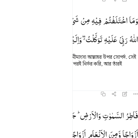
ما اختلفتم فيه من شيء فحكمه الى الله ذالكم الله ربي عليه توكلت والي
وَمَا
اخْتَلَفْتُمْ
فِیْهِ
مِنْ
شَیْءٍ
فَحُكْمُهٗۤ
اِلَی
اللّٰهِ ؕ
ذٰلِكُمُ
َمَا ٱخْتَلَفْتُمْ فِيهِ مِن شَىْءٍۢ فَحُكْمُهُۥٓ إِلَى ٱللَّهِ ۚ ذَٰلِكُمُ ٱللَّهُ رَبِّى عَلَيْهِ تَوَكَّلْتُ و
اللّٰهُ
رَبِّیْ
عَلَیْهِ
تَوَكَّلْتُ ۖۗ
وَاِلَیْهِ
اُنِیْبُ
তোমরা যে সব বিষয়ে মতভেদ কর তার মীমাংসা আল্লাহর উপর সোপর্দ. সেই
আল্লাহই আমার প্রতিপালক, আমি তাঁর উপরই নির্ভর করি, আর তাঁরই
অভিমুখী হই।
তাফসির
পাঠ
প্রতিফলন
৪২:১১
اطر السماوات والارض جعل لكم من انفسكم ازواجا ومن الانعام ازواجا
فَاطِرُ
السَّمٰوٰتِ
وَالْاَرْضِ ؕ
جَعَلَ
لَكُمْ
مِّنْ
اَنْفُسِكُمْ
َاطِرُ ٱلسَّمَـٰوَٰتِ وَٱلْأَرْضِ ۚ جَعَلَ لَكُم مِّنْ أَنفُسِكُمْ أَزْوَٰجًۭا وَم
اَزْوَاجًا
وَّمِنَ
الْاَنْعَامِ
اَزْوَاجًا ۚ
یَذْرَؤُكُمْ
فِیْهِ ؕ
لَیْسَ