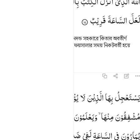
اَللّٰهُ
الَّذِیْۤ
اَنْزَلَ
الْكِتٰبَ
بِالْحَقِّ
وَالْمِیْزَانَ ؕ
وَمَا
یُدْرِیْكَ
للَّهُ ٱلَّذِىٓ أَنزَلَ ٱلْكِتَـٰبَ بِٱلْحَقِّ وَٱلْمِيزَانَ ۗ وَمَا يُدْرِيكَ لَعَلَّ ٱلسَّاعَةَ ق
لَعَلَّ
السَّاعَةَ
قَرِیْبٌ
তিনিই আল্লাহ যিনি সত্য ও ইনসাফের মানদন্ড সহকারে কিতাব অবতীর্ণ
করেছেন। তুমি কি জান, সম্ভবতঃ চূড়ান্ত ফয়সালার সময় নিকটবর্তী হয়ে
গেছে।
তাফসির
পাঠ
প্রতিফলন
৪২:১৮
ستعجل بها الذين لا يومنون بها والذين امنوا مشفقون منها ويعلمون انها 
یَسْتَعْجِلُ
بِهَا
الَّذِیْنَ
لَا
یُؤْمِنُوْنَ
بِهَا ۚ
وَالَّذِیْنَ
اٰمَنُوْا
َسْتَعْجِلُ بِهَا ٱلَّذِينَ لَا يُؤْمِنُونَ بِهَا ۖ وَٱلَّذِينَ ءَامَنُوا۟ مُشْفِقُونَ مِنْهَا وَيَعْلَ
مُشْفِقُوْنَ
مِنْهَا ۙ
وَیَعْلَمُوْنَ
اَنَّهَا
الْحَقُّ ؕ
اَلَاۤ
اِنَّ
الَّذِیْنَ
یُمَارُوْنَ
فِی
السَّاعَةِ
لَفِیْ
ضَلٰلٍ
بَعِیْدٍ