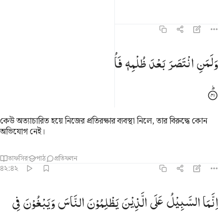
তাফসির
পাঠ
প্রতিফলন
৪২:৪১
لمن انتصر بعد ظلمه فاولايك ما عليهم من سبيل ٤١
وَلَمَنِ
انْتَصَرَ
بَعْدَ
ظُلْمِهٖ
فَاُولٰٓىِٕكَ
مَا
عَلَیْهِمْ
مِّنْ
سَبِیْلٍ
َلَمَنِ ٱنتَصَرَ بَعْدَ ظُلْمِهِۦ فَأُو۟لَـٰٓئِكَ مَا عَلَيْهِم مِّن سَبِيلٍ ٤١
কেউ অত্যাচারিত হয়ে নিজের প্রতিরক্ষার ব্যবস্থা নিলে, তার বিরুদ্ধে কোন
অভিযোগ নেই।
তাফসির
পাঠ
প্রতিফলন
৪২:৪২
نما السبيل على الذين يظلمون الناس ويبغون في الارض بغير الحق اولايك
اِنَّمَا
السَّبِیْلُ
عَلَی
الَّذِیْنَ
یَظْلِمُوْنَ
النَّاسَ
وَیَبْغُوْنَ
فِی
ِنَّمَا ٱلسَّبِيلُ عَلَى ٱلَّذِينَ يَظْلِمُونَ ٱلنَّاسَ وَيَبْغُونَ فِى ٱلْأَرْضِ بِغَيْرِ ٱلْحَقِّ 