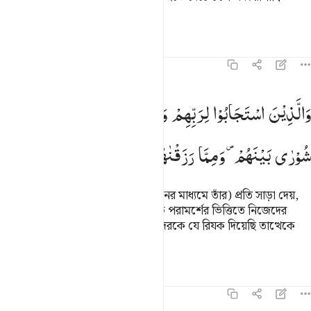
হয়েও ক্ষমা করে।
তাফসির
পাঠ
প্রতিফলন
কিরাত
৪২:৩৮
الذين استجابوا لربهم واقاموا الصلاة وامرهم شورى بينهم ومما رزقناهم 
وَالَّذِیْنَ
اسْتَجَابُوْا
لِرَبِّهِمْ
وَاَقَامُوا
الصَّلٰوةَ ۪
وَاَمْرُهُمْ
َٱلَّذِينَ ٱسْتَجَابُوا۟ لِرَبِّهِمْ وَأَقَامُوا۟ ٱلصَّلَوٰةَ وَأَمْرُهُمْ شُورَىٰ بَيْنَهُمْ وَمِمَّا ر
شُوْرٰی
بَیْنَهُمْ ۪
وَمِمَّا
رَزَقْنٰهُمْ
یُنْفِقُوْنَ
যারা তাদের প্রতিপালকের (নির্দেশ পালনের মাধ্যমে তাঁর) প্রতি সাড়া দেয়,
নিয়মিত নামায প্রতিষ্ঠা করে, পারস্পরিক পরামর্শের ভিত্তিতে নিজেদের
কার্যাদি পরিচালনা করে। আর আমি তাদেরকে যে রিযক দিয়েছি তাত্থেকে
ব্যয় করে।
তাফসির
পাঠ
প্রতিফলন
৪২:৩৯