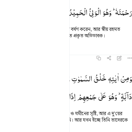
رَحْمَتَهٗ ؕ
وَهُوَ
الْوَلِیُّ
الْحَمِیْدُ
মানুষ নিরাশ হয়ে যাওয়ার পর তিনিই বৃষ্টি বর্ষণ করেন, আর স্বীয় রহমত
ছড়িয়ে দেন, তিনি-ই সকল গুণে প্রশংসিত প্রকৃত অভিভাবক।
তাফসির
পাঠ
প্রতিফলন
কিরাত
৪২:২৯
من اياته خلق السماوات والارض وما بث فيهما من دابة وهو على جمعهم ا
وَمِنْ
اٰیٰتِهٖ
خَلْقُ
السَّمٰوٰتِ
وَالْاَرْضِ
وَمَا
بَثَّ
فِیْهِمَا
مِنْ
َمِنْ ءَايَـٰتِهِۦ خَلْقُ ٱلسَّمَـٰوَٰتِ وَٱلْأَرْضِ وَمَا بَثَّ فِيهِمَا مِن دَآبَّةٍۢ ۚ وَهُوَ عَل
دَآبَّةٍ ؕ
وَهُوَ
عَلٰی
جَمْعِهِمْ
اِذَا
یَشَآءُ
قَدِیْرٌ
তাঁর নিদর্শনসমূহের অন্তর্গত হল আসমান ও যমীনের সৃষ্টি, আর এ দু’য়ের
ভিতর যে প্রাণীকুল ছড়িয়ে দিয়েছেন তিনি। আর যখন ইচ্ছে তিনি তাদেরকে
একত্রিত করতে সক্ষম।