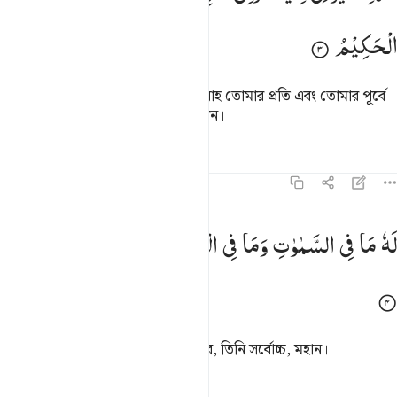
الْحَكِیْمُ
এভাবেই মহাপরাক্রমশালী মহাজ্ঞানী আল্লাহ তোমার প্রতি এবং তোমার পূর্বে
যারা ছিল তাদের প্রতি ওয়াহী নাযিল করেন।
তাফসির
পাঠ
প্রতিফলন
কিরাত
৪২:৪
ه ما في السماوات وما في الارض وهو العلي العظيم ٤
لَهٗ
مَا
فِی
السَّمٰوٰتِ
وَمَا
فِی
الْاَرْضِ ؕ
وَهُوَ
الْعَلِیُّ
الْعَظِیْمُ
َهُۥ مَا فِى ٱلسَّمَـٰوَٰتِ وَمَا فِى ٱلْأَرْضِ ۖ وَهُوَ ٱلْعَلِىُّ ٱلْعَظِيمُ ٤
আকাশ ও যমীনে যা কিছু আছে সবই তাঁর, তিনি সর্বোচ্চ, মহান।