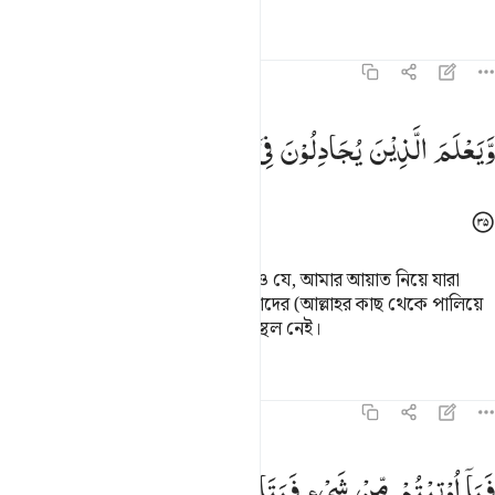
তাফসির
পাঠ
প্রতিফলন
৪২:৩৫
يعلم الذين يجادلون في اياتنا ما لهم من محيص ٣٥
وَّیَعْلَمَ
الَّذِیْنَ
یُجَادِلُوْنَ
فِیْۤ
اٰیٰتِنَا ؕ
مَا
لَهُمْ
مِّنْ
مَّحِیْصٍ
َيَعْلَمَ ٱلَّذِينَ يُجَـٰدِلُونَ فِىٓ ءَايَـٰتِنَا مَا لَهُم مِّن مَّحِيصٍۢ ٣٥
(আর ওগুলোকে ধ্বংস করা হয়) এজন্যও যে, আমার আয়াত নিয়ে যারা
বিতর্ক করে তারা যেন জেনে নেয় যে, তাদের (আল্লাহর কাছ থেকে পালিয়ে
অন্যত্র আশ্রয় নেয়ার জন্য) কোন আশ্রয়স্থল নেই।
তাফসির
পাঠ
প্রতিফলন
কিরাত
৪২:৩৬
ما اوتيتم من شيء فمتاع الحياة الدنيا وما عند الله خير وابقى للذين امنو
فَمَاۤ
اُوْتِیْتُمْ
مِّنْ
شَیْءٍ
فَمَتَاعُ
الْحَیٰوةِ
الدُّنْیَا ۚ
وَمَا
عِنْدَ
َمَآ أُوتِيتُم مِّن شَىْءٍۢ فَمَتَـٰعُ ٱلْحَيَوٰةِ ٱلدُّنْيَا ۖ وَمَا عِندَ ٱللَّهِ خَيْرٌۭ وَأَبْقَىٰ ل