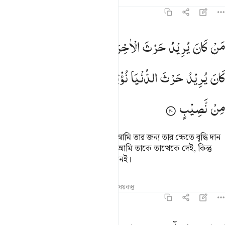
তাফসির
পাঠ
প্রতিফলন
৪২:২০
ن كان يريد حرث الاخرة نزد له في حرثه ومن كان يريد حرث الدنيا نوته 
مَنْ
كَانَ
یُرِیْدُ
حَرْثَ
الْاٰخِرَةِ
نَزِدْ
لَهٗ
فِیْ
حَرْثِهٖ ۚ
وَمَنْ
َن كَانَ يُرِيدُ حَرْثَ ٱلْـَٔاخِرَةِ نَزِدْ لَهُۥ فِى حَرْثِهِۦ ۖ وَمَن كَانَ يُرِيدُ حَرْثَ ٱلدُّنْيَا
كَانَ
یُرِیْدُ
حَرْثَ
الدُّنْیَا
نُؤْتِهٖ
مِنْهَا ۙ
وَمَا
لَهٗ
فِی
الْاٰخِرَةِ
مِنْ
نَّصِیْبٍ
যে লোক পরকালের ক্ষেত করতে চায়, আমি তার জন্য তার ক্ষেতে বৃদ্ধি দান
করি। আর যে লোক দুনিয়ার ক্ষেত চায়, আমি তাকে তাত্থেকে দেই, কিন্তু
পরকালে তার অংশে (বা ভাগ্যে) কিছুই নেই।
তাফসির
পাঠ
প্রতিফলন
সম্পর্কিত বিষয়বস্তু
৪২:২১
م لهم شركاء شرعوا لهم من الدين ما لم ياذن به الله ولولا كلمة الفصل