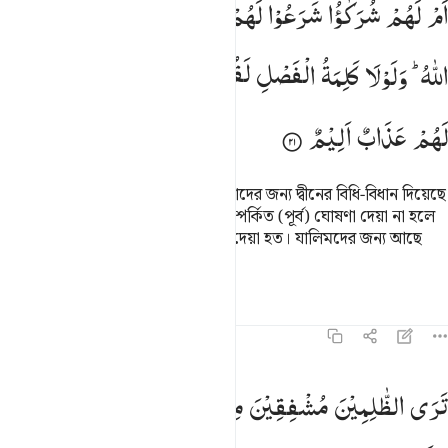
اَمْ
لَهُمْ
شُرَكٰٓؤُا
شَرَعُوْا
لَهُمْ
مِّنَ
الدِّیْنِ
مَا
لَمْ
یَاْذَنْ
بِهِ
َمْ لَهُمْ شُرَكَـٰٓؤُا۟ شَرَعُوا۟ لَهُم مِّنَ ٱلدِّينِ مَا لَمْ يَأْذَنۢ بِهِ ٱللَّهُ ۚ وَلَوْلَا كَ
اللّٰهُ ؕ
وَلَوْلَا
كَلِمَةُ
الْفَصْلِ
لَقُضِیَ
بَیْنَهُمْ ؕ
وَاِنَّ
الظّٰلِمِیْنَ
لَهُمْ
عَذَابٌ
اَلِیْمٌ
কী! তাদের কি এমন শরীক আছে যারা তাদের জন্য দ্বীনের বিধি-বিধান দিয়েছে
যার অনুমতি আল্লাহ দেননি? ফয়সালা সম্পর্কিত (পূর্ব) ঘোষণা দেয়া না হলে
তাদের মধ্যে (তৎক্ষণাৎ) ফয়সালা করে দেয়া হত। যালিমদের জন্য আছে
যন্ত্রণাদায়ক শাস্তি।
তাফসির
পাঠ
প্রতিফলন
৪২:২২
رى الظالمين مشفقين مما كسبوا وهو واقع بهم والذين امنوا وعملوا ال
تَرَی
الظّٰلِمِیْنَ
مُشْفِقِیْنَ
مِمَّا
كَسَبُوْا
وَهُوَ
وَاقِعٌ
بِهِمْ ؕ
َرَى ٱلظَّـٰلِمِينَ مُشْفِقِينَ مِمَّا كَسَبُوا۟ وَهُوَ وَاقِعٌۢ بِهِمْ ۗ وَٱلَّذِينَ ءَ