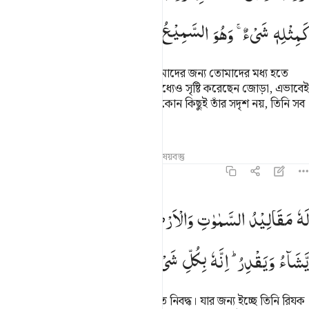
كَمِثْلِهٖ
شَیْءٌ ۚ
وَهُوَ
السَّمِیْعُ
الْبَصِیْرُ
আকাশসমূহ ও যমীনের স্রষ্টা। তিনি তোমাদের জন্য তোমাদের মধ্য হতে
যুগল সৃষ্টি করেছেন, চতুস্পদ জন্তুদের মধ্যেও সৃষ্টি করেছেন জোড়া, এভাবেই
তিনি তোমাদের বংশধারা বিস্তৃত করেন, কোন কিছুই তাঁর সদৃশ নয়, তিনি সব
শোনেন, সব দেখেন।
তাফসির
পাঠ
প্রতিফলন
সম্পর্কিত বিষয়বস্তু
৪২:১২
ه مقاليد السماوات والارض يبسط الرزق لمن يشاء ويقدر انه بكل شيء ع
لَهٗ
مَقَالِیْدُ
السَّمٰوٰتِ
وَالْاَرْضِ ۚ
یَبْسُطُ
الرِّزْقَ
لِمَنْ
َهُۥ مَقَالِيدُ ٱلسَّمَـٰوَٰتِ وَٱلْأَرْضِ ۖ يَبْسُطُ ٱلرِّزْقَ لِمَن يَشَآءُ وَيَقْدِرُ ۚ إِنَّهُ
یَّشَآءُ
وَیَقْدِرُ ؕ
اِنَّهٗ
بِكُلِّ
شَیْءٍ
عَلِیْمٌ
আসমান ও যমীনের চাবিকাঠি তাঁরই হাতে নিবদ্ধ। যার জন্য ইচ্ছে তিনি রিযক