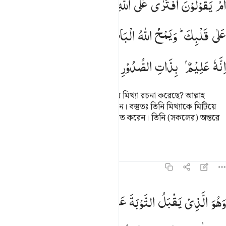
اَمْ
یَقُوْلُوْنَ
افْتَرٰی
عَلَی
اللّٰهِ
كَذِبًا ۚ
فَاِنْ
یَّشَاِ
اللّٰهُ
یَخْتِمْ
َمْ يَقُولُونَ ٱفْتَرَىٰ عَلَى ٱللَّهِ كَذِبًۭا ۖ فَإِن يَشَإِ ٱللَّهُ يَخْتِمْ عَ
عَلٰی
قَلْبِكَ ؕ
وَیَمْحُ
اللّٰهُ
الْبَاطِلَ
وَیُحِقُّ
الْحَقَّ
بِكَلِمٰتِهٖ ؕ
اِنَّهٗ
عَلِیْمٌۢ
بِذَاتِ
الصُّدُوْرِ
তারা কি বলে যে, এ লোক আল্লাহর নামে মিথ্যা রচনা করেছে? আল্লাহ
চাইলে তোমার হৃদয়ে মোহর মেরে দিতেন। বস্তুতঃ তিনি মিথ্যাকে মিটিয়ে
দেন এবং নিজ বাক্য দ্বারা সত্যকে প্রতিষ্ঠিত করেন। তিনি (সকলের) অন্তরে
নিহিত বিষয় সম্পর্কে খুবই অবগত।
তাফসির
পাঠ
প্রতিফলন
৪২:২৫
هو الذي يقبل التوبة عن عباده ويعفو عن السييات ويعلم ما تفعلون ٢٥
وَهُوَ
الَّذِیْ
یَقْبَلُ
التَّوْبَةَ
عَنْ
عِبَادِهٖ
وَیَعْفُوْا
عَنِ
َهُوَ ٱلَّذِى يَقْبَلُ ٱلتَّوْبَةَ عَنْ عِبَادِهِۦ وَيَعْفُوا۟ عَنِ ٱلسَّيِّـَٔاتِ وَيَعْلَمُ مَا تَفْعَلُ