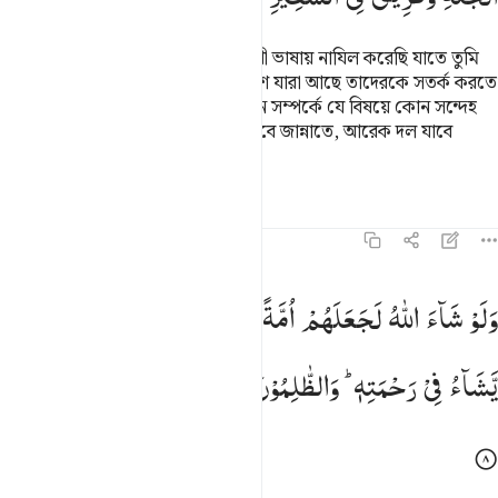
এভাবে আমি তোমার প্রতি কুরআন আরবী ভাষায় নাযিল করেছি যাতে তুমি
উম্মুল কুরা (মক্কা শহর) ও তার চার পাশে যারা আছে তাদেরকে সতর্ক করতে
পার, আর সতর্ক কর একত্রিত হওয়ার দিন সম্পর্কে যে বিষয়ে কোন সন্দেহ
নেই। (একত্রিত হওয়ার পর) এক দল যাবে জান্নাতে, আরেক দল যাবে
জাহান্নামে।
তাফসির
পাঠ
প্রতিফলন
৪২:৮
لو شاء الله لجعلهم امة واحدة ولاكن يدخل من يشاء في رحمته والظالم
وَلَوْ
شَآءَ
اللّٰهُ
لَجَعَلَهُمْ
اُمَّةً
وَّاحِدَةً
وَّلٰكِنْ
یُّدْخِلُ
مَنْ
َلَوْ شَآءَ ٱللَّهُ لَجَعَلَهُمْ أُمَّةًۭ وَٰحِدَةًۭ وَلَـٰكِن يُدْخِلُ مَن يَشَآءُ فِى رَحْمَت
یَّشَآءُ
فِیْ
رَحْمَتِهٖ ؕ
وَالظّٰلِمُوْنَ
مَا
لَهُمْ
مِّنْ
وَّلِیٍّ
وَّلَا
نَصِیْرٍ