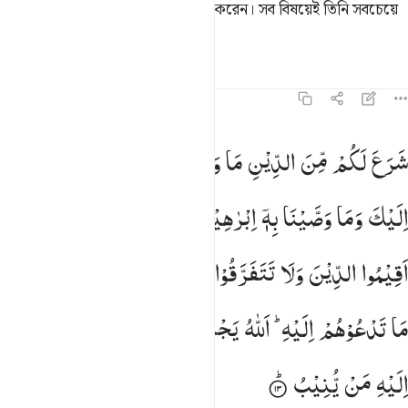
প্রশস্ত করেন ও (যার জন্য ইচ্ছে) সীমিত করেন। সব বিষয়েই তিনি সবচেয়ে
জ্ঞানী।
তাফসির
পাঠ
প্রতিফলন
৪২:১৩
 شرع لكم من الدين ما وصى به نوحا والذي اوحينا اليك وما وصينا به اب
شَرَعَ
لَكُمْ
مِّنَ
الدِّیْنِ
مَا
وَصّٰی
بِهٖ
نُوْحًا
وَّالَّذِیْۤ
اَوْحَیْنَاۤ
 شَرَعَ لَكُم مِّنَ ٱلدِّينِ مَا وَصَّىٰ بِهِۦ نُوحًۭا وَٱلَّذِىٓ أَوْحَيْنَآ إِلَيْكَ وَمَا وَصَّيْنَا بِهِ
اِلَیْكَ
وَمَا
وَصَّیْنَا
بِهٖۤ
اِبْرٰهِیْمَ
وَمُوْسٰی
وَعِیْسٰۤی
اَنْ
اَقِیْمُوا
الدِّیْنَ
وَلَا
تَتَفَرَّقُوْا
فِیْهِ ؕ
كَبُرَ
عَلَی
الْمُشْرِكِیْنَ
مَا
تَدْعُوْهُمْ
اِلَیْهِ ؕ
اَللّٰهُ
یَجْتَبِیْۤ
اِلَیْهِ
مَنْ
یَّشَآءُ
وَیَهْدِیْۤ
اِلَیْهِ
مَنْ
یُّنِیْبُ