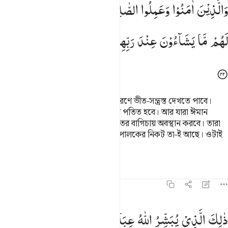
وَالَّذِیْنَ
اٰمَنُوْا
وَعَمِلُوا
الصّٰلِحٰتِ
فِیْ
رَوْضٰتِ
الْجَنّٰتِ ۚ
لَهُمْ
مَّا
یَشَآءُوْنَ
عِنْدَ
رَبِّهِمْ ؕ
ذٰلِكَ
هُوَ
الْفَضْلُ
الْكَبِیْرُ
যালিমদেরকে তুমি তাদের কৃতকর্মের কারণে ভীত-সন্ত্রস্ত দেখতে পাবে।
তাদের কর্মের শাস্তি অবশ্যই তাদের উপর পতিত হবে। আর যারা ঈমান
এনেছে আর সৎকর্ম করেছে তারা জান্নাতের বাগিচায় অবস্থান করবে। তারা
যা ইচ্ছে করবে, তাদের জন্য তাদের প্রতিপালকের নিকট তা-ই আছে। ওটাই
অতি বড় অনুগ্রহ।
তাফসির
পাঠ
প্রতিফলন
৪২:২৩
الك الذي يبشر الله عباده الذين امنوا وعملوا الصالحات قل لا اسالكم ع
ذٰلِكَ
الَّذِیْ
یُبَشِّرُ
اللّٰهُ
عِبَادَهُ
الَّذِیْنَ
اٰمَنُوْا
وَعَمِلُوا
َٰلِكَ ٱلَّذِى يُبَشِّرُ ٱللَّهُ عِبَادَهُ ٱلَّذِينَ ءَامَنُوا۟ وَعَمِلُوا۟ ٱلصَّـٰلِحَـٰتِ ۗ قُل لَّ