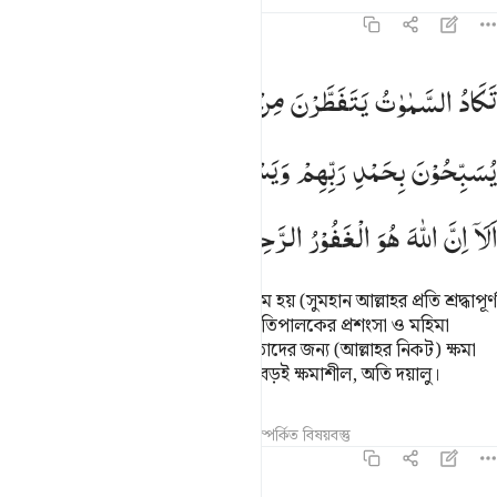
তাফসির
পাঠ
প্রতিফলন
৪২:৫
كاد السماوات يتفطرن من فوقهن والملايكة يسبحون بحمد ربهم ويستغفرو
تَكَادُ
السَّمٰوٰتُ
یَتَفَطَّرْنَ
مِنْ
فَوْقِهِنَّ
وَالْمَلٰٓىِٕكَةُ
َكَادُ ٱلسَّمَـٰوَٰتُ يَتَفَطَّرْنَ مِن فَوْقِهِنَّ ۚ وَٱلْمَلَـٰٓئِكَةُ يُسَبِّحُونَ بِح
یُسَبِّحُوْنَ
بِحَمْدِ
رَبِّهِمْ
وَیَسْتَغْفِرُوْنَ
لِمَنْ
فِی
الْاَرْضِ ؕ
اَلَاۤ
اِنَّ
اللّٰهَ
هُوَ
الْغَفُوْرُ
الرَّحِیْمُ
আকাশ উপর থেকে ফেটে পড়ার উপক্রম হয় (সুমহান আল্লাহর প্রতি শ্রদ্ধাপূর্ণ
ভয়ভীতিতে) আর ফেরেশতারা তাদের প্রতিপালকের প্রশংসা ও মহিমা
ঘোষণা করে এবং যারা পৃথিবীতে আছে তাদের জন্য (আল্লাহর নিকট) ক্ষমা
প্রার্থনা করে। জেনে রেখ, আল্লাহ, তিনি বড়ই ক্ষমাশীল, অতি দয়ালু।
তাফসির
পাঠ
প্রতিফলন
কিরাত
সম্পর্কিত বিষয়বস্তু
৪২:৬