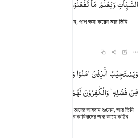
السَّیِّاٰتِ
وَیَعْلَمُ
مَا
تَفْعَلُوْنَ
তিনি তাঁর বান্দাহদের তাওবাহ ক্ববূল করেন, পাপ ক্ষমা করেন আর তিনি
জানেন তোমরা যা কর।
তাফসির
পাঠ
প্রতিফলন
কিরাত
৪২:২৬
يستجيب الذين امنوا وعملوا الصالحات ويزيدهم من فضله والكافرون له
وَیَسْتَجِیْبُ
الَّذِیْنَ
اٰمَنُوْا
وَعَمِلُوا
الصّٰلِحٰتِ
وَیَزِیْدُهُمْ
َيَسْتَجِيبُ ٱلَّذِينَ ءَامَنُوا۟ وَعَمِلُوا۟ ٱلصَّـٰلِحَـٰتِ وَيَزِيدُهُم مِّن فَضْلِهِۦ ۚ
مِّنْ
فَضْلِهٖ ؕ
وَالْكٰفِرُوْنَ
لَهُمْ
عَذَابٌ
شَدِیْدٌ
যারা ঈমান আনে আর সৎকর্ম করে তিনি তাদের আহবান শুনেন, আর তিনি
তাদের প্রতি নিজ অনুগ্রহ বাড়িয়ে দেন আর কাফিরদের জন্য আছে কঠিন
শাস্তি।