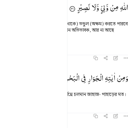
اللّٰهِ
مِنْ
وَّلِیٍّ
وَّلَا
نَصِیْرٍ
তোমরা যমীনে (আল্লাহর কর্ম ও পরিকল্পনাকে) ভন্ডুল (অক্ষম) করতে পারবে
না। আল্লাহ ছাড়া তোমাদের না আছে কোন অভিভাবক, আর না আছে
সাহায্যকারী।
তাফসির
পাঠ
প্রতিফলন
৪২:৩২
من اياته الجوار في البحر كالاعلام ٣٢
وَمِنْ
اٰیٰتِهِ
الْجَوَارِ
فِی
الْبَحْرِ
كَالْاَعْلَامِ
َمِنْ ءَايَـٰتِهِ ٱلْجَوَارِ فِى ٱلْبَحْرِ كَٱلْأَعْلَـٰمِ ٣٢
তাঁর নিদর্শনসমূহের মধ্যে হল সমুদ্রে নির্বিঘ্নে চলমান জাহাজ- পাহাড়ের মত।
তাফসির
পাঠ
প্রতিফলন
৪২:৩৩