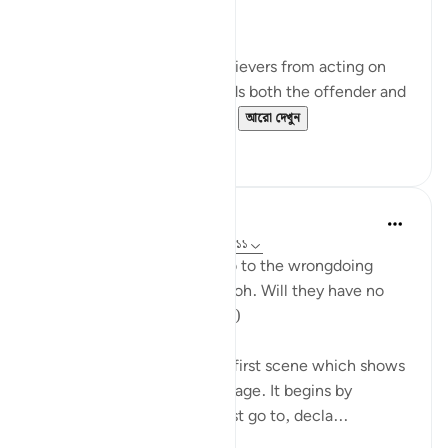
approach]!'
It is Taqwa that restrains believers from acting on
their impulses. Taqwa shields both the offender and
the victim from injustice ...
আরো দেখুন
২৬
৮
In the Shade of the Quran
৩১ সপ্তাহ আগে
·
রেফারেন্সিং
আয়াহ ২৬:১০-১১
"Your Lord called Moses: Go to the wrongdoing
people, the people of Pharaoh. Will they have no
fear of God?" (Verses 10-11)
These two verses paint the first scene which shows
Moses being given his message. It begins by
exposing the people he must go to, decla...
আরো দেখুন