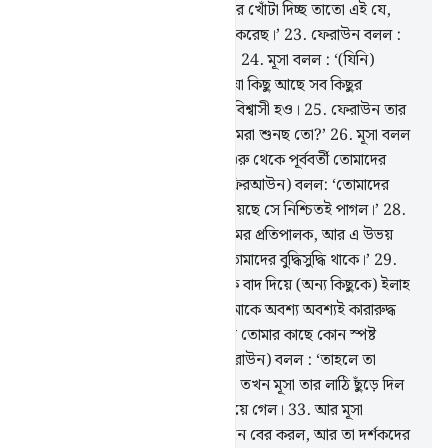
তুমি আমার প্রতি তোমার যে অনুগ্রহের খোঁটা দিচ্ছ তাতো এই যে,
তুমি বানী ইসরাঈলকে দাসে পরিণত করেছ।’
23
.
ফেরাউন বলল :
‘বিশ্বজগতের প্রতিপালক আবার কী?’
24
.
মূসা বলল : ‘(যিনি)
আসমান ও যমীন ও এ দু’য়ের মাঝে যা কিছু আছে সব কিছুর
প্রতিপালক- যদি তোমরা নিঃসন্দেহে বিশ্বাসী হও।
25
.
ফেরাউন তার
চারপাশের লোকেদেরকে বলল- ‘তোমরা শুনছ তো?’
26
.
মূসা বলল
: ‘(তিনি) তোমাদের প্রতিপালক ও শুরু থেকে পূর্ববর্তী তোমাদের
বাপ-দাদাদেরও প্রতিপালক।’
27
.
(ফিরআউন) বলল: ‘তোমাদের
রসূল যে তোমাদের নিকট প্রেরিত হয়েছে সে নিশ্চিতই পাগল।’
28
.
(মূসা) বললঃ ‘(তিনিই) পূর্ব ও পশ্চিমের প্রতিপালক, আর এ উভয়
দিকের মাঝে যা আছে তারও- যদি তোমাদের বুদ্ধিসুদ্ধি থাকে।’
29
.
(ফেরাউন) বলল : ‘যদি তুমি আমাকে বাদ দিয়ে (অন্য কিছুকে) ইলাহ
হিসেবে গ্রহণ কর, তাহলে আমি তোমাকে অবশ্য অবশ্যই কারারুদ্ধ
করব।’
30
.
(মূসা) বলল : ‘আমি যদি তোমার কাছে কোন স্পষ্ট
জিনিস নিয়ে আসি তবুও?
31
.
(ফেরাউন) বলল : ‘তাহলে তা
আনো, যদি তুমি সত্যবাদী হও।’
32
.
তখন মূসা তার লাঠি ছুঁড়ে দিল
আর সহসাই তা স্পষ্ট এক অজগর হয়ে গেল।
33
.
আর মূসা
(বগলের নীচ দিয়ে) নিজের হাত টেনে বের করল, আর তা দর্শকদের