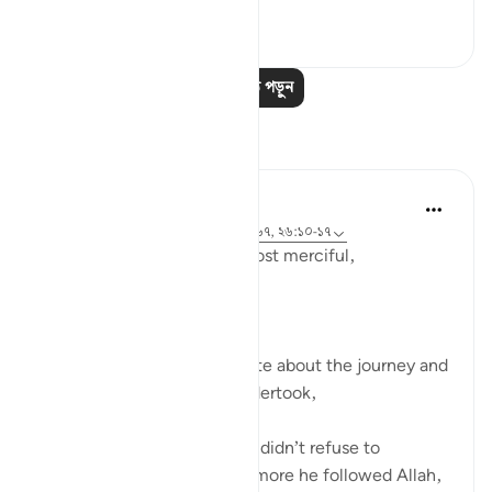
০
০
আরও পাঠ পড়ুন
প্রতিফলন
Razia Zahra
৬ সপ্তাহ আগে
·
রেফারেন্সিং
আয়াহ ২৬:৬০-৬৭, ২৬:১০-১৭
In the name of Allah, the Most merciful,
A reflection for Ashura:
Let us all deeply contemplate about the journey and
mission which Musa AS undertook,
Musa AS was scared but he didn’t refuse to
undertake his mission. The more he followed Allah,