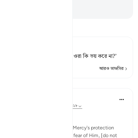
সামনে ঝকমক করতে লাগল।
-
Taisirul Quran
তাফসীর পড়ুন
Tafsir Ahsanul Bayaan
ফিরআউনের সম্প্রদায়ের নিকট। ওরা কি ভয় করে না?’
আরও তাফসির
পাঠ
Hammad Fahim
২ বছর পূর্বে
·
রেফারেন্সিং
আয়াহ ২৬:১১, ১৯:১৮
Mindful Morality
She said, 'I seek the Lord of Mercy's protection
against you: if you have any fear of Him, [do not