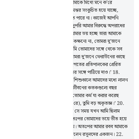
প্রতিপালক! আমার ভয় হচ্ছে তারা আমাকে মিথ্যে মনে ক’রে
প্রত্যাখ্যান করবে।
13
.
আর আমার অন্তর সংকুচিত হয়ে যাচ্ছে,
আমার জিহ্বা সাবলীলভাবে কথা বলতে পারে না। কাজেই আপনি
হারূনের প্রতি রিসালাত দিন।
14
.
তদুপরি আমার বিরুদ্ধে অপরাধের
অভিযোগও তাদের আছে, কাজেই আমার ভয় হচ্ছে তারা আমাকে
হত্যা করবে।’
15
.
আল্লাহ বললেন, ‘কক্ষনো না, তোমরা দু’জনে
আমার (দেয়া) নিদর্শন নিয়ে যাও, আমি তোমাদের সঙ্গে থেকে সব
কিছু শুনতে থাকব।
16
.
কাজেই তোমরা দু’জনে ফেরাউনের কাছে
যাও আর গিয়ে বল যে, আমরা বিশ্বজগতের প্রতিপালকের প্রেরিত
রসূল।
17
.
বানী ইসরাঈলকে আমাদের সঙ্গে পাঠিয়ে দাও।’
18
.
ফেরাউন বলল, ‘আমরা কি তোমাকে শিশুকালে আমাদের মধ্যে লালন
পালন করিনি? আর তুমি কি তোমার জীবনের কতকগুলো বছর
আমাদের মাঝে কাটাওনি?
19
.
তুমি তোমার কর্ম যা করার করেছ
(আমাদের একজন লোককে হত্যা ক’রে), তুমি বড় অকৃতজ্ঞ।’
20
.
মূসা বলল : ‘আমি তো তা করেছিলাম সে সময় যখন আমি ছিলাম
(সঠিক পথ সম্পর্কে) অজ্ঞ।
21
.
অতঃপর তোমাদের ভয়ে ভীত হয়ে
আমি তোমাদের থেকে পালিয়ে গেলাম। অতঃপর আমার রবব আমাকে
প্রজ্ঞা দান করলেন, আর আমাকে করলেন রসূলদের একজন।
22
.