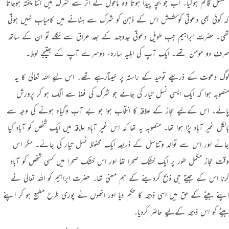
تسلسل قائم ہوگیا۔ اب جو بچہ پیدا ہوتا وہ ماحول کے اثر سے شرک میں اتنا پختہ ہوجاتا
کہ کوئی بھی دعوتی کوشش اس کے ذہن کو شرک سے ہٹانے میں کامیاب نہیں ہوتی
تھی۔ حضرت ابراہیم جب طویل دعوتی جدوجہد کے بعد عراق سے نکلے تو ان کے ساتھ
صرف دو مومن تھے۔ ایک آپ کی اہلیہ سارہ، دوسرے آپ کے بھتیجے لوط۔
لوگ دعوت کے ذریعے توحید کے راستہ پر نہیںآرہے تھے۔ اس ليے اللہ تعالیٰ کا یہ
منصوبہ ہوا کہ ایک ایسی نسل تیار کی جائے جو شرک کی فضا سے الگ ہو کر پرورش
پائے۔ اس کےلیے حجاز کے علاقہ کا انتخاب ہوا جو بے آب وگیاہ ہونے کی وجہ سے
بالکل غیر آباد پڑا ہوا تھا۔ منصوبہ یہ تھا کہ اس غیر آباد علاقہ میں ایک شخص کو آباد کیا
جائے اور اس سے توالد وتناسل کے ذریعہ ایک محفوظ نسل تیار کی جائے۔ مگر اس
وقت حجاز مکمل طور پر ایک خشک صحرا تھا اور اس خشک صحرا میں کسی شخص کو آباد
کرنا اس کے جیتے جی ذبح کردینے کے ہم معنی تھا۔ حضرت ابراہیم کو اللہ تعالیٰ نے
اپنے بیٹے کے حق میں اسی ذبیحہ کا حکم دیا اور انھوں نے پوری طرح مطیع ہو کر اپنے
بیٹے کو اس ذبیحہ کےلیے حاضر کردیا۔