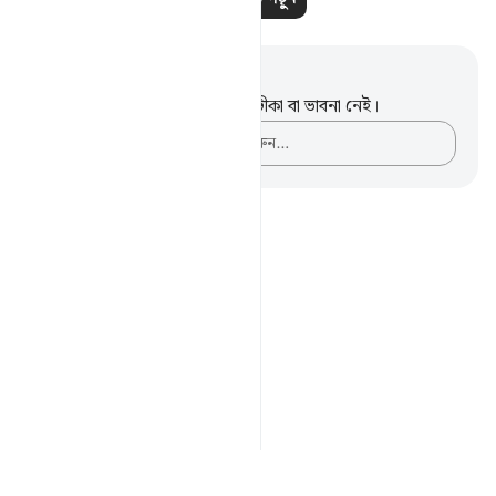
নোট এবং প্রতিফলন
এই পদটি সম্পর্কে আপনার কোনো টীকা বা ভাবনা নেই।
আপনার ভাবনাগুলো লিপিবদ্ধ করুন…
Notes
placeholders
close