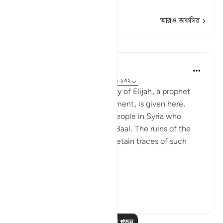
জাহান্নামের শা
…
আরও পড়ুন
আরও তাফসির
পাঠ
In the Shade of the Quran
৩১ সপ্তাহ আগে
·
রেফারেন্সিং
আয়াহ ৩৭:১২৩-১৩২
A similar glimpse of the story of Elijah, a prophet
mentioned in the Old Testament, is given here.
Elijah was a messenger to people in Syria who
worshipped a statue called Baal. The ruins of the
city of Baalbek in Lebanon retain traces of such
worship:
Elijah...
আরো দেখুন
০
০
আরও পাঠ পড়ুন