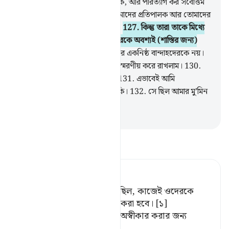
না?
125
.
‘তোমরা কি বা‘য়ালকে ডাক, আর পরিত্যাগ কর সর্বোত্তম
সৃষ্টিকারী
126
.
আল্লাহকে, যিনি তোমাদের প্রতিপালক আর তোমাদের
পূর্ববর্তী পিতৃপুরুষদেরও প্রতিপালক।
127
.
কিন্তু তারা তাকে মিথ্যে
বলে প্রত্যাখ্যান করল, কাজেই তাদেরকে অবশ্যই (শাস্তির জন্য)
হাজির করা হবে।
128
.
কিন্তু আল্লাহর একনিষ্ঠ বান্দাহদেরকে নয়।
129
.
আমি তাকে পরবর্তীদের মাঝে স্মরণীয় করে রাখলাম।
130
.
ইলিয়াসের প্রতি শান্তি বর্ষিত হোক।
131
.
এভাবেই আমি
সৎকর্মশীলদেরকে প্রতিদান দিয়ে থাকি।
132
.
সে ছিল আমার মু’মিন
বান্দাহদের অন্তুর্ভুক্ত।
-
Taisirul Quran
তাফসীর পড়ুন
Tafsir Ahsanul Bayaan
কিন্তু ওরা তাকে মিথ্যাবাদী বলেছিল, কাজেই ওদেরকে
(শাস্তির জন্য) অবশ্যই উপস্থিত করা হবে। [১]
[১] অর্থাৎ তাওহীদ ও ঈমানকে অস্বীকার করার জন্য