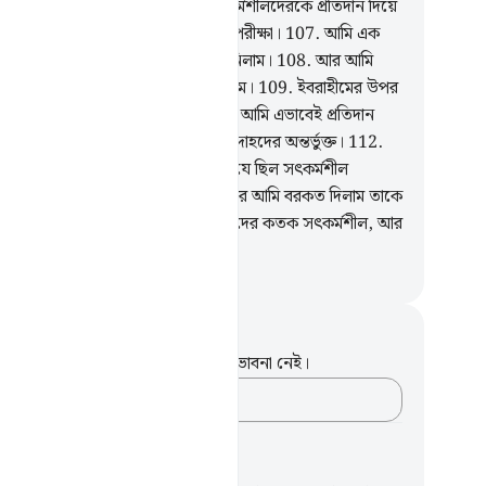
ণত করেই ছাড়লে। এভাবেই আমি সৎকর্মশীলদেরকে প্রতিদান দিয়ে
ি।
106
.
অবশ্যই এটা ছিল এক সুস্পষ্ট পরীক্ষা।
107
.
আমি এক
ন কুরবানীর বিনিময়ে পুত্রটিকে ছাড়িয়ে নিলাম।
108
.
আর আমি
ে পরবর্তীদের মাঝে স্মরণীয় করে রাখলাম।
109
.
ইবরাহীমের উপর
্তি বর্ষিত হোক!
110
.
সৎকর্মশীলদেরকে আমি এভাবেই প্রতিদান
ে থাকি।
111
.
সে ছিল আমার মু’মিন বান্দাহদের অন্তর্ভুক্ত।
112
.
তাকে সুসংবাদ দিয়েছিলাম ইসহাকের- যে ছিল সৎকর্মশীল
্দাহদের অন্তর্ভুক্ত একজন নবী।
113
.
আর আমি বরকত দিলাম তাকে
 ইসহাককে; (তাদের দু’জনের) বংশধরদের কতক সৎকর্মশীল, আর
 নিজেদের প্রতি সুস্পষ্ট যুলুমকারী।
isirul Quran
ট এবং প্রতিফলন
পদটি সম্পর্কে আপনার কোনো টীকা বা ভাবনা নেই।
আপনার ভাবনাগুলো লিপিবদ্ধ করুন…
খার পরিকল্পনা