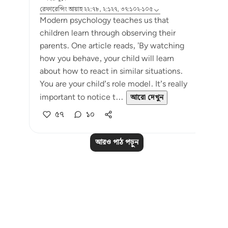
রেফারেন্সিং
আয়াহ ২২:৭৮, ২:১২৭, ৩৭:১০২-১০৫
Modern psychology teaches us that
children learn through observing their
parents. One article reads, 'By watching
how you behave, your child will learn
about how to react in similar situations.
You are your child’s role model. It’s really
important to notice t...
আরো দেখুন
৫৭
১০
আরও পাঠ পড়ুন
Notes
placeholders