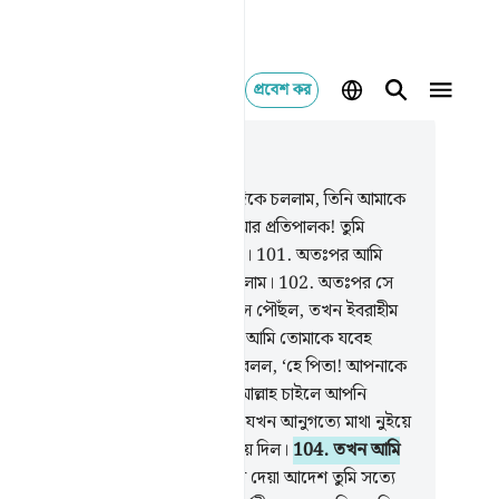
প্রবেশ কর
াসঙ্গিকভাবে পড়ুন
যায় ৩৭, পৃষ্ঠা ৪০৫, জুজ ২৩
.
সে বলল, ‘আমি আমার প্রতিপালকের দিকে চললাম, তিনি আমাকে
শ্যই সঠিক পথ দেখাবেন।
100
.
হে আমার প্রতিপালক! তুমি
কে এক সৎকর্মশীল পুত্র সন্তান দান কর।
101
.
অতঃপর আমি
ে এক অতি ধৈর্যশীল পুত্রের সুসংবাদ দিলাম।
102
.
অতঃপর সে
 তার পিতার সাথে চলাফিরা করার বয়সে পৌঁছল, তখন ইবরাহীম
) বলল, ‘বৎস! আমি স্বপ্নে দেখেছি যে, আমি তোমাকে যবেহ
ছি, এখন বল, তোমার অভিমত কী? সে বলল, ‘হে পিতা! আপনাকে
আদেশ করা হয়েছে আপনি তাই করুন, আল্লাহ চাইলে আপনি
কে ধৈর্যশীলই পাবেন।
103
.
দু’জনেই যখন আনুগত্যে মাথা নুইয়ে
। আর ইবরাহীম তাকে উপুড় ক’রে শুইয়ে দিল।
104
.
তখন আমি
ে ডাক দিলাম, ‘হে ইবরাহীম!
105
.
স্বপ্নে দেয়া আদেশ তুমি সত্যে