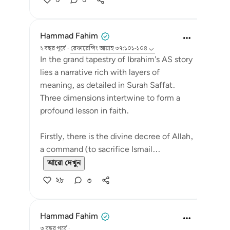
০
০
Hammad Fahim
২ বছর পূর্বে
·
রেফারেন্সিং
আয়াহ ৩৭:১০১-১০৪
In the grand tapestry of Ibrahim's AS story
lies a narrative rich with layers of
meaning, as detailed in Surah Saffat.
Three dimensions intertwine to form a
profound lesson in faith.
Firstly, there is the divine decree of Allah,
a command (to sacrifice Ismail...
আরো দেখুন
২৮
৩
Hammad Fahim
৩ বছর পূর্বে
·