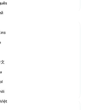
পরি
guês
আরও তাফসির
থাক
ий
মহা
প্রতিফলন
তাক
শান
Hammad Fahim
দিয়
ไทย
৯ সপ্তাহ আগে
·
আর 
রেফারেন্সিং
আয়াহ ৩:১৮৫, ৩৭:১০২-১০৭
e
বান
When I read these verses, I reflected on
আর
the fact that for any sacrifice we make
কতক
now, its reward may not be visible in the
中文
-
Ta
short term, a reward which will only be
truly and fully realized on the day of
u
judgement. In an era where most have
নো
ol
become accustomed to ...
এই 
আরো দেখুন
৩২
৭
ili
শে
Việt
Hammad Fahim