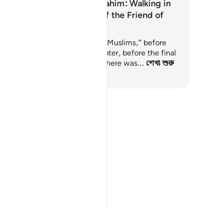
The Islam of Ibrahim: Walking in
the Footsteps of the Friend of
Allah
fore there was a nation called “Muslims,” before
velation flowed chapter by chapter, before the final
rm of our rituals was revealed, there was…
শেখা শুরু
ুন