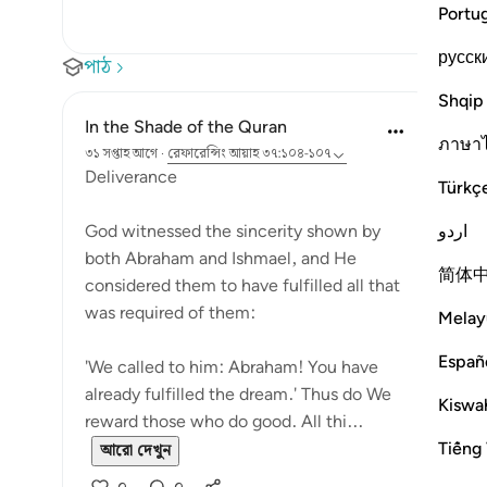
Portu
русск
পাঠ
Shqip
In the Shade of the Quran
ภาษา
৩১ সপ্তাহ আগে
·
রেফারেন্সিং
আয়াহ ৩৭:১০৪-১০৭
Deliverance
Türkç
اردو
God witnessed the sincerity shown by
both Abraham and Ishmael, and He
简体
considered them to have fulfilled all that
was required of them:
Melay
Españ
'We called to him: Abraham! You have
already fulfilled the dream.' Thus do We
Kiswah
reward those who do good. All thi...
Tiếng 
আরো দেখুন