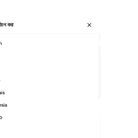
্বাচন কর
প্রবেশ কর
প্র
h
অধ্
99
وَنَادَیْنٰهُ
اَنْ
یّٰۤاِبْرٰهِیْمُ
অব
আমা
তাক
ف
যখন
আরও পড়ুন
is
(আঃ
কর
esia
যা 
আমা
no
দিল
তাক