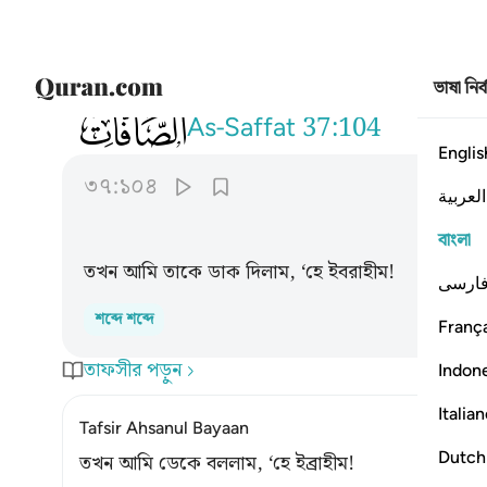
ভাষা নির
037
وناديناه ان يا ابراهيم ١٠٤
As-Saffat
37:104
Englis
৩৭:১০৪
العربية
বাংলা
তখন আমি তাকে ডাক দিলাম, ‘হে ইবরাহীম!
ارسی
শব্দে শব্দে
França
তাফসীর পড়ুন
Indon
Italia
Tafsir Ahsanul Bayaan
Dutch
তখন আমি ডেকে বললাম, ‘হে ইব্রাহীম!