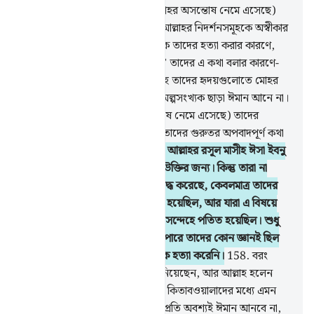
প্রতিশ্রুতি।
155
.
(তাদের প্রতি আল্লাহর অসন্তোষ নেমে এসেছে)
তাদের ওয়া‘দা ভঙ্গের কারণে, আর আল্লাহর নিদর্শনসমূহকে অস্বীকার
করার কারণে, অন্যায়ভাবে নাবীগণকে তাদের হত্যা করার কারণে,
আর ‘আমাদের হৃদয়গুলো আচ্ছাদিত’ তাদের এ কথা বলার কারণে-
বরং তাদের অস্বীকৃতির কারণে আল্লাহ তাদের হৃদয়গুলোতে মোহর
মেরে দিয়েছেন। যে কারণে তাদের অল্পসংখ্যক ছাড়া ঈমান আনে না।
156
.
(তাদের প্রতি আল্লাহর অসন্তোষ নেমে এসেছে) তাদের
কুফরীর জন্য আর মারইয়ামের প্রতি তাদের গুরুতর অপবাদপূর্ণ কথা
উচ্চারণের জন্য।
157
.
আর ‘আমরা আল্লাহর রসূল মাসীহ ঈসা ইবনু
মারইয়ামকে হত্যা করেছি’ তাদের এ উক্তির জন্য। কিন্তু তারা না
তাকে হত্যা করেছে, না তাকে ক্রুশবিদ্ধ করেছে, কেবলমাত্র তাদের
জন্য (এক লোককে) তার সদৃশ করা হয়েছিল, আর যারা এ বিষয়ে
মতভেদ করেছিল তারাও এ সম্পর্কে সন্দেহে পতিত হয়েছিল। শুধু
অমূলক ধারণার অনুসরণ ছাড়া এ ব্যাপারে তাদের কোন জ্ঞানই ছিল
না। এটা নিশ্চিত সত্য যে, তারা তাকে হত্যা করেনি।
158
.
বরং
আল্লাহ তাকে নিজের কাছে উঠিয়ে নিয়েছেন, আর আল্লাহ হলেন
মহাপরাক্রমশালী, মহাবিজ্ঞানী।
159
.
কিতাবওয়ালাদের মধ্যে এমন
কেউ নেই যে, তার মৃত্যুর পূর্বে তার প্রতি অবশ্যই ঈমান আনবে না,