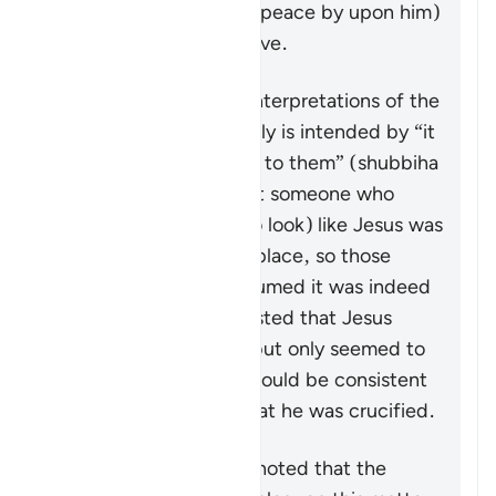
that God raised Jesus (peace by upon him)
up (to the heavens), alive.
Scholars have various interpretations of the
details, and what exactly is intended by “it
was made to appear so to them” (
shubbiha
lahum
). Many state that someone who
looked (or was made to look) like Jesus was
put on the cross in his place, so those
around would have assumed it was indeed
him. Some have suggested that Jesus
himself was put there but only seemed to
have died—this, too, would be consistent
with witness reports that he was crucified.
However, it should be noted that the