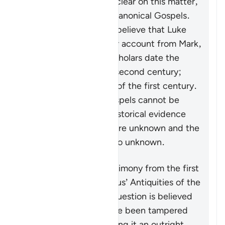
historical record is not clear on this matter,
certainly not the four Canonical Gospels.
Most critical historians believe that Luke
and Matthew took their account from Mark,
while the majority of scholars date the
Gospel of John to the second century;
some say the very end of the first century.
Furthermore, these gospels cannot be
regarded as decisive historical evidence
because their authors are unknown and the
authors’ sources are also unknown.
Another purported testimony from the first
century is from Josephus’ Antiquities of the
Jews
. The passage in question is believed
by all authorities to have been tampered
with, with some declaring it an outright