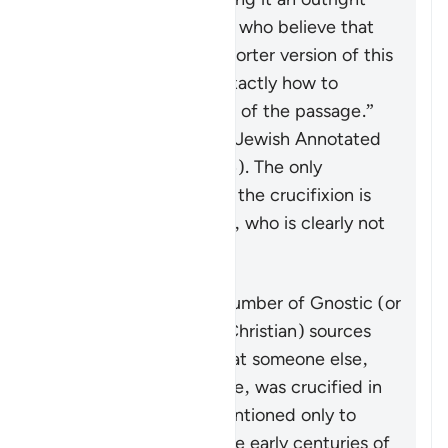
forgery. Those scholars who believe that
there was an original shorter version of this
text “disagree about exactly how to
reconstruct the original of the passage.”
(Levine & Brettler,
The Jewish Annotated
New Testament
, p. 576). The only
remaining testimony to the crucifixion is
from the letters of Paul, who is clearly not
an eyewitness.
On the other hand, a number of Gnostic (or
other early heterodox Christian) sources
put forth a narrative that someone else,
namely Simon of Cyrene, was crucified in
Jesus’ place. This is mentioned only to
demonstrate that, in the early centuries of