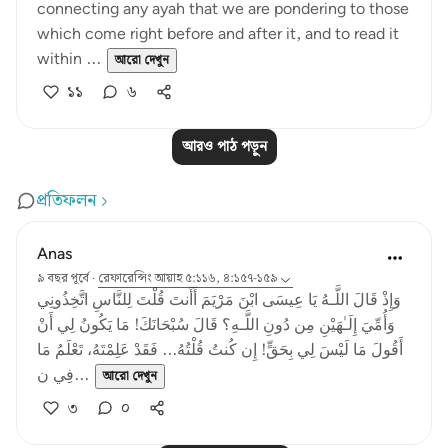
connecting any ayah that we are pondering to those
which come right before and after it, and to read it
within ...
আরো দেখুন
১১
৬
আরও পাঠ পড়ুন
প্রতিফলন
Anas
৯ বছর পূর্বে
·
রেফারেন্সিং
আয়াহ ৫:১১৬, ৪:১৫৭-১৫৯
وَإِذْ قَالَ اللَّـهُ يَا عِيسَى ابْنَ مَرْيَمَ أَأَنتَ قُلْتَ لِلنَّاسِ اتَّخِذُونِي
وَأُمِّيَ إِلَـٰهَيْنِ مِن دُونِ اللَّـهِ؟ قَالَ سُبْحَانَكَ! مَا يَكُونُ لِي أَنْ
أَقُولَ مَا لَيْسَ لِي بِحَقٍّ! إِن كُنتُ قُلْتُهُ... فَقَدْ عَلِمْتَهُ، تَعْلَمُ مَا
فِي ن...
আরো দেখুন
৩
০