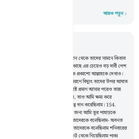
সত্য যে, তারা তাকে হত্যা করেনি।
আরও পড়ুন
শব্দে শব্দে
প্রাসঙ্গিকভাবে পড়ুন
অধ্যায় ৪, পৃষ্ঠা ৯৩, জুজ ৬
153
.
কিতাবধারীগণ তোমাকে আসমান থেকে তাদের সামনে কিতাব
নিয়ে আসতে বলে। তারা তো মূসার কাছে এর চেয়েও বড় দাবী পেশ
করেছিল। তারা বলেছিল- আমাদেরকে প্রকাশ্যে আল্লাহকে দেখাও।
তখন তাদের অন্যায় ও বাড়াবাড়ির কারণে বিদ্যুৎ তাদের উপর আঘাত
হেনেছিল। অতঃপর তাদের কাছে স্পষ্ট প্রমাণ আসার পরেও তারা
গো-বৎসকে (উপাস্য) গ্রহণ করেছিল, তাও আমি ক্ষমা করে
দিয়েছিলাম, আর মূসাকে সুস্পষ্ট কর্তৃত্ব দান করেছিলাম।
154
.
তাদের নিকট হতে অঙ্গীকার গ্রহণের জন্য আমি তূর পাহাড়কে
তাদের ঊর্ধ্বে তুলে ধরেছিলাম, আর তাদেরকে বলেছিলাম- অবনত
মস্তকে (নগর) দ্বারে প্রবেশ কর আর তাদেরকে বলেছিলাম শনিবারের
আইন ভঙ্গ করো না, আর তাদের নিকট থেকে নিয়েছিলাম পাকা