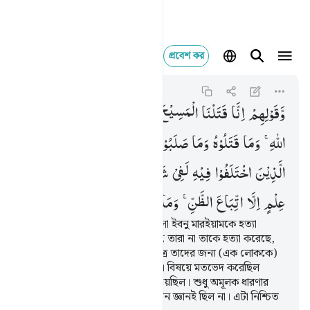
প্রবেশ কর
وقولهم انا قتلنا المس
An-Nisa
4:157
৪:১৫৭
وَّقَوْلِهِمْ
اِنَّا
قَتَلْنَا
الْمَسِیْحَ
عِیْسَی
ابْنَ
مَرْیَمَ
رَسُوْلَ
اللّٰهِ ۚ
وَمَا
قَتَلُوْهُ
وَمَا
صَلَبُوْهُ
وَلٰكِنْ
شُبِّهَ
لَهُمْ ؕ
وَاِنَّ
الَّذِیْنَ
اخْتَلَفُوْا
فِیْهِ
لَفِیْ
شَكٍّ
مِّنْهُ ؕ
مَا
لَهُمْ
بِهٖ
مِنْ
عِلْمٍ
اِلَّا
اتِّبَاعَ
الظَّنِّ ۚ
وَمَا
قَتَلُوْهُ
یَقِیْنًا
আর ‘আমরা আল্লাহর রসূল মাসীহ ঈসা ইবনু মারইয়ামকে হত্যা
করেছি’ তাদের এ উক্তির জন্য। কিন্তু তারা না তাকে হত্যা করেছে,
না তাকে ক্রুশবিদ্ধ করেছে, কেবলমাত্র তাদের জন্য (এক লোককে)
তার সদৃশ করা হয়েছিল, আর যারা এ বিষয়ে মতভেদ করেছিল
তারাও এ সম্পর্কে সন্দেহে পতিত হয়েছিল। শুধু অমূলক ধারণার
অনুসরণ ছাড়া এ ব্যাপারে তাদের কোন জ্ঞানই ছিল না। এটা নিশ্চিত