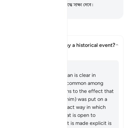
আর ক্বিয়ামাতের দিন সে তাদের বিরুদ্ধে সাক্ষ্য দেবে।
-
Taisirul Quran
প্রশ্ন ও উত্তর পড়ুন
Does the Quran here deny a historical event?
উত্তর টগল করুন Does the Quran h
স্পষ্টীকরণ
উত্তর
This passage in the Quran is clear in
rejecting the narrative common among
both Jews and Christians to the effect that
Jesus (peace be upon him) was put on a
cross and killed. The exact way in which
God saved him from that is open to
interpretation, but what is made explicit is