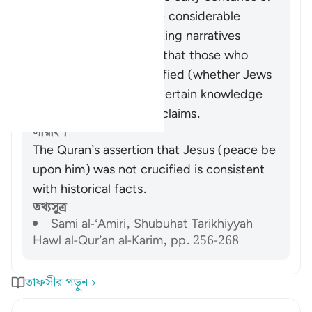
Christianity, there were considerable
conflicting and competing narratives
concerning Jesus, and that those who
claim that he was crucified (whether Jews
or Christians) have no certain knowledge
on which to base their claims.
সারাংশ
The Quran’s assertion that Jesus (peace be
upon him) was not crucified is consistent
with historical facts.
তথ্যসূত্র
Sami al-‘Amiri, Shubuhat Tarikhiyyah
Hawl al-Qur’an al-Karim, pp. 256-268
তাফসীর পড়ুন