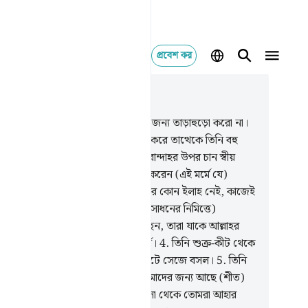
প্রবেশ কর
াসঙ্গিকভাবে পড়ুন
যায় ১৬, পৃষ্ঠা ২৪১, জুজ ১৪
আল্লাহর নির্দেশ এসে গেছে, অতএব এর জন্য তাড়াহুড়ো করো না।
ি মহান পবিত্র, তারা যাকে শরীক সাব্যস্ত করে তাত্থেকে তিনি বহু
্বে।
2
.
তিনি তাঁর এ রূহকে (ওহীক) যে বান্দাহর উপর চান স্বীয়
্দেশক্রমে ফেরেশতাদের মাধ্যমে অবতীর্ণ করেন (এই মর্মে যে)
রা সতর্ক কর যে, আমি ছাড়া সত্যিকারের কোন ইলাহ নেই, কাজেই
াকে ভয় কর।
3
.
তিনি (বিশেষ উদ্দেশ্য সাধনের নিমিত্তে)
কৃতভাবেই আসমানসমূহ যমীন সৃষ্টি করেছেন, তারা যাকে আল্লাহর
ীদার গণ্য করে তাত্থেকে তিনি বহু ঊর্ধ্বে।
4
.
তিনি শুক্র-কীট থেকে
ুষ সৃষ্টি করেছেন অথচ সে প্রকাশ্য ঝগড়াটে সেজে বসল।
5
.
তিনি
স্পদ জন্তু সৃষ্টি করেছেন এবং তাতে তোমাদের জন্য আছে (শীত)
বারক আর বহু উপকারিতাও, আর সেগুলো থেকে তোমরা আহার