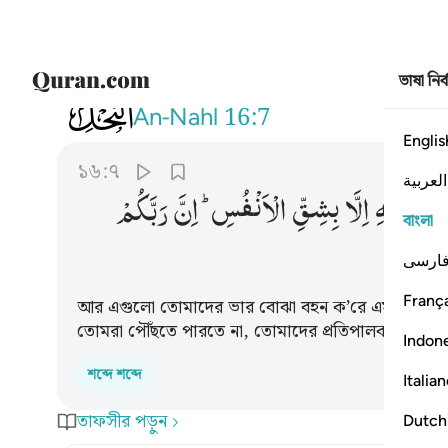
ভাষা নির
016
وتحمل اثقالكم الى بلد لم تكونوا 
An-Nahl
16:7
Englis
১৬:৭
العربية
ْا
بٰلِغِیْهِ
اِلَّا
بِشِقِّ
الْاَنْفُسِ ؕ
اِنَّ
رَبَّكُمْ
বাংলা
ارسی
França
আর এগুলো তোমাদের ভার বোঝা বহন ক’রে এমন স্থান পর্যন্ত
তোমরা পৌঁছতে পারতে না, তোমাদের প্রতিপালক অবশ্যই বড়
Indon
শব্দে শব্দে
Italia
তাফসীর পড়ুন
Dutch