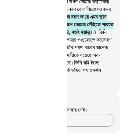
।
6
.
তোমরা গর্বভরে সৌন্দর্য অনুভব কর যখন তোমরা সন্ধ্যাবেলা
ুলোকে বাড়ীর পানে হাঁকিয়ে আন আর সকাল বেলা বিচরণের জন্য
ঠাও।
7
.
আর এগুলো তোমাদের ভার বোঝা বহন ক’রে এমন স্থান
যন্ত নিয়ে যায়, প্রাণান্তকর ক্লেশ ছাড়া যেখানে তোমরা পৌঁছতে পারতে
 তোমাদের প্রতিপালক অবশ্যই বড়ই দয়ার্দ্র, বড়ই দয়ালু।
8
.
তিনি
া, খচ্চর ও গর্দভ সৃষ্টি করেছেন যাতে তোমরা ওগুলোতে আরোহণ
ে পার আর শোভা-সৌন্দর্যের জন্যও; তিনি পয়দা করেন অনেক
ু যা তোমাদের জানা নেই।
9
.
আল্লাহরই দায়িত্বে রয়েছে সরল
্রদর্শন। পথগুলোর মধ্যে বাঁকা পথও আছে। তিনি যদি ইচ্ছে
তেন তাহলে অবশ্যই তোমাদের সকলকেই সঠিক পথ প্রদর্শন
তেন।
isirul Quran
ট এবং প্রতিফলন
পদটি সম্পর্কে আপনার কোনো টীকা বা ভাবনা নেই।
আপনার ভাবনাগুলো লিপিবদ্ধ করুন…