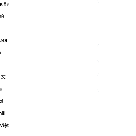
কর
guês
সেগ
ий
পা
 প্রাণান্তকর কষ্ট ব্যতীত তোমরা পৌঁছতে
পর্
রম দয়ালু।
না,
আরও তাফসির
ঘোড়
ไทย
করত
e
কিছ
পথপ
সংযোগস্থল দেখুন
কর
中文
কর
প্রতিফলন
-
Ta
u
Yousef Junior
ol
নো
৫ বছর পূর্বে
·
রেফারেন্সিং
আয়াহ ১৬:৭
এই 
As I stand here awaiting my flight, looking
ili
on the plane through the glass, I
Việt
remembered my first ever QuranReflect
post about the blessing of your car's trunk.