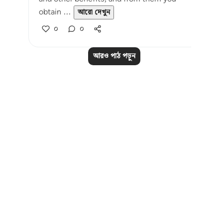
obtain ...
আরো দেখুন
০
০
আরও পাঠ পড়ুন