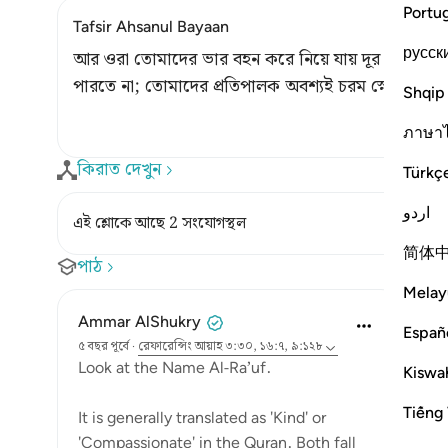
Portu
Tafsir Ahsanul Bayaan
русск
আর ওরা তোমাদের ভার বহন করে নিয়ে যায় দূর দেশে; যেথায়
পারতে না; তোমাদের প্রতিপালক অবশ্যই চরম স্নেহশীল, প
Shqip
ภาษา
কিরাত দেখুন
Türkç
اردو
এই শ্লোকে আছে 2 সংযোগস্থল
简体
পাঠ
Melay
Ammar AlShukry
Españ
৫ বছর পূর্বে
·
রেফারেন্সিং
আয়াহ ৩:৩০, ১৬:৭, ৯:১২৮
Look at the Name Al-Ra’uf.
Kiswah
Tiếng 
It is generally translated as 'Kind' or
'Compassionate' in the Quran. Both fall