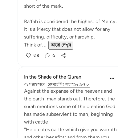
short of the mark.
Ra’fah is considered the highest of Mercy.
It is a Mercy that does not allow for any
suffering, difficulty, or hardship.
Think of...
আরো দেখুন
৩৪
৫
In the Shade of the Quran
৩১ সপ্তাহ আগে
·
রেফারেন্সিং
আয়াহ ১৬:৫-৭
Against the expanse of the heavens and
the earth, man stands out. Therefore, the
surah mentions some of the creation God
has made subservient to man, beginning
with cattle:
"He creates cattle which give you warmth
and other benefits; and from them you