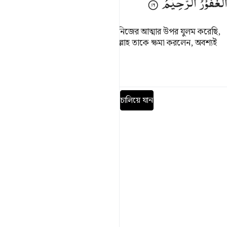
الْغَفُوْرُ
الرَّحِیْمُ
সে বলল- ‘হে আমার প্রতিপালক! আমি নিজের আত্মার উপর যুলম করেছি,
অতএব আমাকে ক্ষমা কর।’ অতঃপর আল্লাহ তাকে ক্ষমা করলেন, অবশ্যই
তিনি ক্ষমাশীল, অতি দয়ালু।
তাফসির
পাঠ
প্রতিফলন
পূর্ণ সূরা পড়ুন
চালিয়ে যান