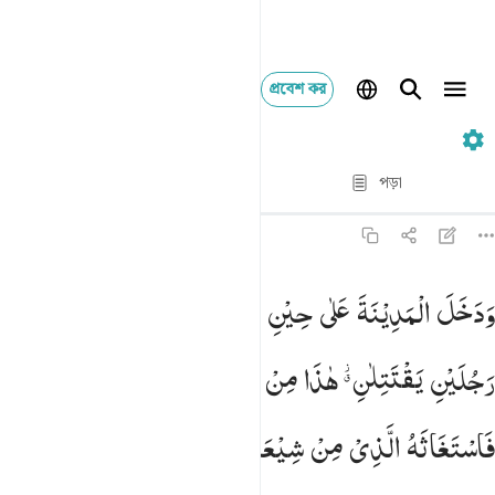
প্রবেশ কর
২৮. Al-Qasas
পদ্য দ্বারা পদ্য
পড়া
অনুবাদ
: Taisirul Quran
২৮:১৫
دخل المدينة على حين غفلة من اهلها فوجد فيها رجلين يقتتلان هاذا
وَدَخَلَ
الْمَدِیْنَةَ
عَلٰی
حِیْنِ
غَفْلَةٍ
مِّنْ
اَهْلِهَا
فَوَجَدَ
فِیْهَا
َدَخَلَ ٱلْمَدِينَةَ عَلَىٰ حِينِ غَفْلَةٍۢ مِّنْ أَهْلِهَا فَوَجَدَ فِيهَا رَجُلَيْنِ يَقْتَتِل
رَجُلَیْنِ
یَقْتَتِلٰنِ ؗۗ
هٰذَا
مِنْ
شِیْعَتِهٖ
وَهٰذَا
مِنْ
عَدُوِّهٖ ۚ
فَاسْتَغَاثَهُ
الَّذِیْ
مِنْ
شِیْعَتِهٖ
عَلَی
الَّذِیْ
مِنْ
عَدُوِّهٖ ۙ