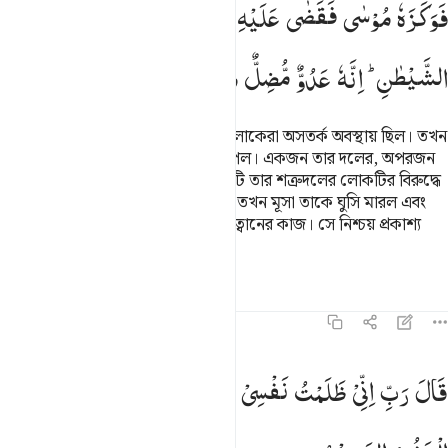
فَوَكَزَهٗ
مُوْسٰی
فَقَضٰی
عَلَیْهِ ؗۗ
قَالَ
هٰذَا
مِنْ
عَمَلِ
الشَّیْطٰنِ ؕ
اِنَّهٗ
عَدُوٌّ
مُّضِلٌّ
مُّبِیْنٌ
সে শহরে প্রবেশ করল যখন সেখানের লোকেরা অসতর্ক অবস্থায় ছিল। তখন
সে দু’জন লোককে সংঘর্ষরত অবস্থায় পেল। একজন তার দলের, অপরজন
তার শত্রুদলের। তখন তার দলের লোকটি তার শত্রুদলের লোকটির বিরুদ্ধে
তার কাছে সাহায্যের আবেদন জানালো। তখন মূসা তাকে ঘুসি মারল এবং
হত্যা করে ফেলল। মূসা বলল- ‘এটা শয়ত্বানের কাজ। সে নিশ্চয় প্রকাশ্য
শত্রু, গুমরাহকারী।’
তাফসির
পাঠ
প্রতিফলন
২৮:১৬
ال رب اني ظلمت نفسي فاغفر لي فغفر له انه هو الغفور الرحيم ١٦
قَالَ
رَبِّ
اِنِّیْ
ظَلَمْتُ
نَفْسِیْ
فَاغْفِرْ
لِیْ
فَغَفَرَ
لَهٗ ؕ
اِنَّهٗ
هُوَ
َالَ رَبِّ إِنِّى ظَلَمْتُ نَفْسِى فَٱغْفِرْ لِى فَغَفَرَ لَهُۥٓ ۚ إِنَّهُۥ هُوَ ٱلْغَفُور