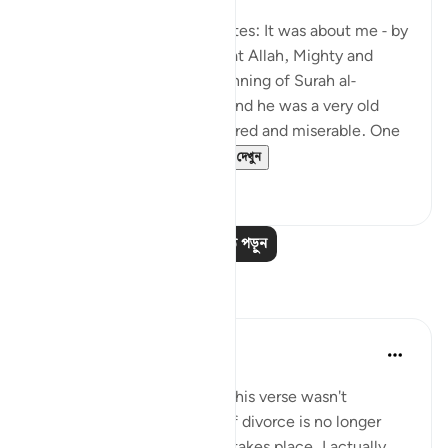
৮ বছর পূর্বে
·
রেফারেন্সিং
আয়াহ ৫৮:১-৪
Khawlah bt. Tha‘labah narrates: It was about me - by
Allah - and Aws b. Sâmit that Allah, Mighty and
Majestic, revealed the beginning of Surah al-
Mujâdilah. I was with him, and he was a very old
man who became ill-mannered and miserable. One
day he came to me ...
আরো দেখুন
১
০
আরও পাঠ পড়ুন
প্রতিফলন
tareq abed
৭ বছর পূর্বে
·
রেফারেন্সিং
আয়াহ ৫৮:১-৬
Someone once asked why this verse wasn't
abrogated since this form of divorce is no longer
common. The fact is it still takes place, I actually