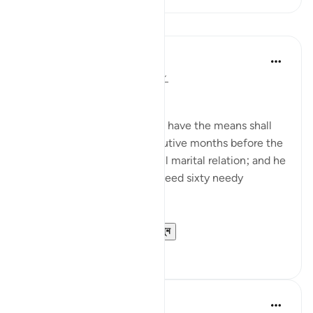
পাঠ
In the Shade of the Quran
৩১ সপ্তাহ আগে
·
রেফারেন্সিং
আয়াহ ৫৮:৪
The surah here states:
"However, he who does not have the means shall
fast instead for two consecutive months before the
couple may resume their full marital relation; and he
who is unable to do it shall feed sixty needy
people." (Verse 4)
This is followed b...
আরো দেখুন
০
০
Prophetic Commentary