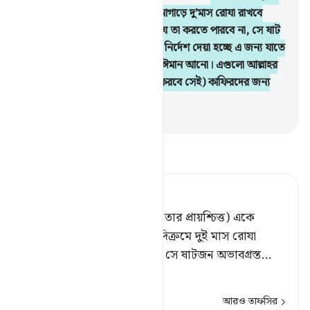
সংগ্রহ করার) সামর্থ্য নেই, সে এক নাগাড়ে দু’মাস রোযা রাখবে
পরস্পরকে স্পর্শ করার পূর্বে। আর যে তা করতে পারবে না, সে ষাট
জন মিসকীনকে খাবার খাওয়াবে। এ নির্দেশ দেয়া হচ্ছে এ জন্য যাতে
তোমরা আল্লাহ ও তাঁর রসূলের প্রতি ঈমান আনো। এগুলো আল্লাহর
নির্ধারিত সীমা। (যারা এটা অস্বীকার করবে সেই) কাফিরদের জন্য
আছে মর্মান্তিক শাস্তি।
-
Taisirul Quran
তাফসীর পড়ুন
Tafsir Ahsanul Bayaan
কিন্তু যার এ সামর্থ্য থাকবে না, (তার প্রায়শ্চিত্ত) একে
অপরকে স্পর্শ করার পূর্বে একাদিক্রমে দুই মাস রোযা
পালন। যে তাতেও অসমর্থ হবে, সে ষাটজন অভাবগ্রস্ত
…
আরও পড়ুন
আরও তাফসির