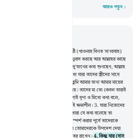
আরও পড়ুন
শব্দে শব্দে
প্রাসঙ্গিকভাবে পড়ুন
অধ্যায় ৫৮, পৃষ্ঠা ৪৮৮, জুজ ২৮
1
.
আল্লাহ তার কথা শুনেছেন যে নারী (খাওলাহ বিনত সা‘লাবাহ)
তার স্বামীর বিষয়ে তোমার সাথে বাদানুবাদ করছে আর আল্লাহর কাছে
ফরিয়াদ জানাচ্ছে, আল্লাহ তোমাদের দু’জনের কথা শুনছেন, আল্লাহ
সর্বশ্রোতা, সর্বদ্রষ্টা।
2
.
তোমাদের মধ্যে যারা তাদের স্ত্রীদের সাথে
জিহার করে (অর্থাৎ স্ত্রীকে বলে যে, তুমি আমার জন্য আমার মায়ের
পিঠের মত) তাদের স্ত্রীরা তাদের মা নয়। তাদের মা তো কেবল তারাই
যারা তাদের জন্ম দিয়েছে। তারা অবশ্যই ঘৃণ্য ও মিথ্যে কথা বলে,
নিশ্চয়ই আল্লাহ পাপ মোচনকারী, বড়ই ক্ষমাশীল।
3
.
যারা নিজেদের
স্ত্রীদের সাথে জিহার করে, অতঃপর তারা যে কথা বলেছে তা
প্রত্যাহার করে নেয় তবে পরস্পরকে স্পর্শ করার পূর্বে তাদেরকে
একটি দাস মুক্ত করতে হবে, এর দ্বারা তোমাদেরকে উপদেশ দেয়া
হচ্ছে। তোমরা যা কর, আল্লাহ তার খবর রাখেন।
4
.
কিন্তু যার (দাস