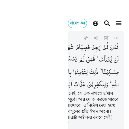
প্রবেশ কর
فمن لم يجد فصيام شهرين
Al-Mujadila
58:4
৫৮:৪
فَمَنْ
لَّمْ
یَجِدْ
فَصِیَامُ
شَهْرَیْنِ
مُتَتَابِعَیْنِ
مِنْ
قَبْلِ
اَنْ
یَّتَمَآسَّا ۚ
فَمَنْ
لَّمْ
یَسْتَطِعْ
فَاِطْعَامُ
سِتِّیْنَ
مِسْكِیْنًا ؕ
ذٰلِكَ
لِتُؤْمِنُوْا
بِاللّٰهِ
وَرَسُوْلِهٖ ؕ
وَتِلْكَ
حُدُوْدُ
اللّٰهِ ؕ
وَلِلْكٰفِرِیْنَ
عَذَابٌ
اَلِیْمٌ
কিন্তু যার (দাস সংগ্রহ করার) সামর্থ্য নেই, সে এক নাগাড়ে দু’মাস
রোযা রাখবে পরস্পরকে স্পর্শ করার পূর্বে। আর যে তা করতে পারবে
না, সে ষাট জন মিসকীনকে খাবার খাওয়াবে। এ নির্দেশ দেয়া হচ্ছে
এ জন্য যাতে তোমরা আল্লাহ ও তাঁর রসূলের প্রতি ঈমান আনো।
এগুলো আল্লাহর নির্ধারিত সীমা। (যারা এটা অস্বীকার করবে সেই)
কাফিরদের জন্য আছে মর্মান্তিক শাস্তি।