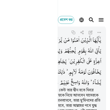
প্রবেশ কর
يا ايها الذين امنوا من
Al-Ma'idah
5:54
৫:৫৪
یٰۤاَیُّهَا
الَّذِیْنَ
اٰمَنُوْا
مَنْ
یَّرْتَدَّ
مِنْكُمْ
عَنْ
دِیْنِهٖ
فَسَوْفَ
یَاْتِی
اللّٰهُ
بِقَوْمٍ
یُّحِبُّهُمْ
وَیُحِبُّوْنَهٗۤ ۙ
اَذِلَّةٍ
عَلَی
الْمُؤْمِنِیْنَ
اَعِزَّةٍ
عَلَی
الْكٰفِرِیْنَ ؗ
یُجَاهِدُوْنَ
فِیْ
سَبِیْلِ
اللّٰهِ
وَلَا
یَخَافُوْنَ
لَوْمَةَ
لَآىِٕمٍ ؕ
ذٰلِكَ
فَضْلُ
اللّٰهِ
یُؤْتِیْهِ
مَنْ
یَّشَآءُ ؕ
وَاللّٰهُ
وَاسِعٌ
عَلِیْمٌ
হে ঈমানদারগণ! তোমাদের মধ্য হতে কেউ তার দ্বীন হতে ফিরে
গেলে সত্বর আল্লাহ এমন এক সম্প্রদায়কে নিয়ে আসবেন যাদেরকে
তিনি ভালবাসেন আর তারাও তাঁকে ভালবাসবে, তারা মু’মিনদের প্রতি
কোমল আর কাফিরদের প্রতি কঠোর হবে, তারা আল্লাহর পথে যুদ্ধ