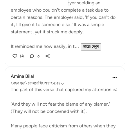
Today, I witnessed an employer scolding an
employee who couldn’t complete a task due to
certain reasons. The employer said, 'If you can’t do
it, I’ll give it to someone else.' It was a simple
statement, yet it struck me deeply.
It reminded me how easily, in t...
আরো দেখুন
১২
৩
Amina Bilal
২ বছর পূর্বে
·
রেফারেন্সিং
আয়াহ ৫:৫৪
The part of this verse that captured my attention is:
'And they will not fear the blame of any blamer.'
(They will not be concerned with it).
Many people face criticism from others when they