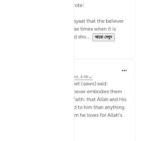
Ameen al-Shinqitee then wrote:
It is understood from these ayaat that the believer
should be gentle only in those times when it is
appropriate to be gentle, and sho...
আরো দেখুন
০
০
Prophetic Commentary
৮ বছর পূর্বে
·
রেফারেন্সিং
আয়াহ ৯:২৪, ২:১৬৫, ৫:৫৪
Anas narrates that the Prophet (saws) said:
'There are three things - whoever embodies them
will taste the sweetness of faith: that Allah and His
Messenger are more beloved to him than anything
else; that he only loves whom he loves for Allah’s
sake; and that...
আরো দেখুন
৭
০