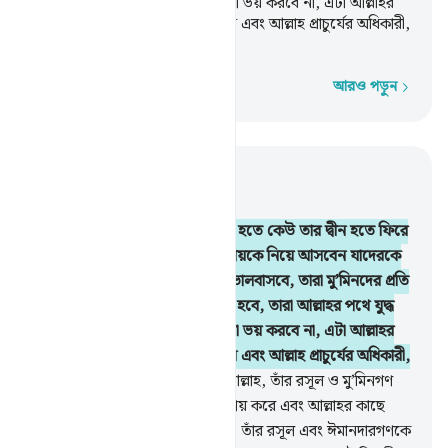
করবে, কোন নিন্দুকের নিন্দাকে তারা ভয় করবে না, এটা আল্লাহর
অনুগ্রহ- যাকে ইচ্ছে তিনি দান করেন এবং আল্লাহ প্রাচুর্যের অধিকারী,
সর্বজ্ঞ।
আরও পড়ুন
শব্দে শব্দে
প্রাসঙ্গিকভাবে পড়ুন
অধ্যায় ৫, পৃষ্ঠা ১০৫, জুজ ৬
54
.
হে ঈমানদারগণ! তোমাদের মধ্য হতে কেউ তার দ্বীন হতে ফিরে
গেলে সত্বর আল্লাহ এমন এক সম্প্রদায়কে নিয়ে আসবেন যাদেরকে
তিনি ভালবাসেন আর তারাও তাঁকে ভালবাসবে, তারা মু’মিনদের প্রতি
কোমল আর কাফিরদের প্রতি কঠোর হবে, তারা আল্লাহর পথে যুদ্ধ
করবে, কোন নিন্দুকের নিন্দাকে তারা ভয় করবে না, এটা আল্লাহর
অনুগ্রহ- যাকে ইচ্ছে তিনি দান করেন এবং আল্লাহ প্রাচুর্যের অধিকারী,
সর্বজ্ঞ।
55
.
তোমাদের বন্ধু কেবল আল্লাহ, তাঁর রসূল ও মু’মিনগণ
যারা নামায কায়িম করে, যাকাত আদায় করে এবং আল্লাহর কাছে
অবনত হয়।
56
.
যে কেউ আল্লাহ ও তাঁর রসূল এবং ঈমানদারগণকে