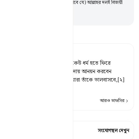
বন্ধুরূপে গ্রহণ করবে (সে দেখতে পাবে যে) আল্লাহর দলই বিজয়ী
হবে।
-
Taisirul Quran
তাফসীর পড়ুন
Tafsir Ahsanul Bayaan
হে বিশ্বাসীগণ! তোমাদের মধ্যে কেউ ধর্ম হতে ফিরে
গেলে[১] আল্লাহ এমন এক সম্প্রদায় আনয়ন করবেন
যাদেরকে তিনি ভালবাসবেন ও যারা তাঁকে ভালবাসবে,[২]
তারা হবে বি
…
আরও পড়ুন
আরও তাফসির
কিরাত দেখুন
এই শ্লোকে আছে 1 সংযোগস্থল
সংযোগস্থল দেখুন