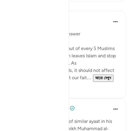
পাঠ
Mohannad Hakeem
৪ বছর পূর্বে
·
রেফারেন্সিং
আয়াহ ৫:৫৪
Day 6 juz 6
#AyahLookup
Answer
A Pew study tells us that 1 out of every 5 Muslims
who were born into the faith leaves Islam and stop
identifies with it as an adult. As
shocking as the study sounds, it should not affect
our iman or cause it to doubt our fait...
আরো দেখুন
১২
১
Tulayhah Tafsir Translations
৫ বছর পূর্বে
·
রেফারেন্সিং
আয়াহ ৫:৫৪
After mentioning a number of similar ayaat in his
explanation of this ayah, sheikh Muhammad al-