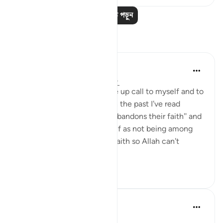
আরও পাঠ পড়ুন
প্রতিফলন
Julie Aoulad-Ali
১৬ সপ্তাহ আগে
·
রেফারেন্সিং
আয়াহ ৫:৫৪
I feel like this ayah is a wake up call to myself and to
all of us. When I've read it in the past I've read
"whoever among you who abandons their faith" and
internally categorised myself as not being among
this group as I know I have faith so Allah can't
possi...
আরো দেখুন
১০
০
Hafza Eman
গত বছর
·
রেফারেন্সিং
আয়াহ ৫:৫৪