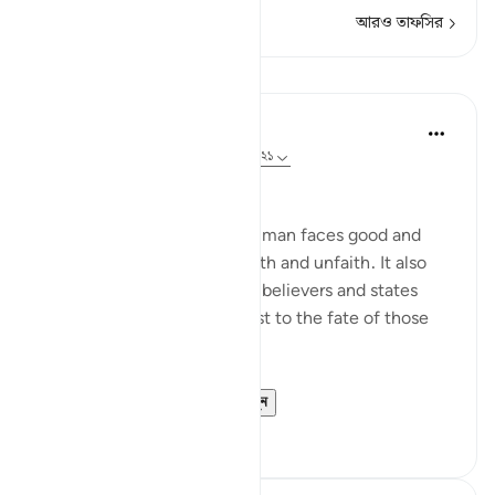
আরও তাফসির
পাঠ
In the Shade of the Quran
৩১ সপ্তাহ আগে
·
রেফারেন্সিং
আয়াহ ৭০:১৯-২১
Between Good and Evil
The surah now depicts how man faces good and
evil, in both situations of faith and unfaith. It also
outlines the qualities of the believers and states
their ultimate end in contrast to the fate of those
who are guilty:
Man is born with ...
আরো দেখুন
০
০