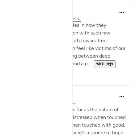
AbuBakr Musa
১৭ সপ্তাহ আগে
·
রেফারেন্সিং
আয়াহ ৭০:১৯-২৩
The beauty of these verses lies in how they
diagnose the human condition with such raw
honesty, only to offer us a path toward true
emotional stability. We often feel like victims of our
own temperament—swinging between deep
despair when life gets hard and a p...
আরো দেখুন
১২
২
R. Ebied
৪ বছর পূর্বে
·
রেফারেন্সিং
আয়াহ ৭০:১৯-২৩
In these verses God validates for us the nature of
human beings - impatient, distressed when touched
with harm, and withholds when touched with good.
Yet, there’s an exception. There’s a source of hope