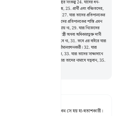
রকম নয়,
23
.
যারা তাদের নামাযে স্থির সংকল্প
24
.
যাদের ধন-
সম্পদে একটা সুবিদিত অধিকার আছে,
25
.
প্রার্থী এবং বঞ্চিতদের,
26
.
যারা বিচার দিবসকে সত্য মানে।
27
.
যারা তাদের প্রতিপালকের
শাস্তি সম্পর্কে ভীত কম্পিত,
28
.
তাদের প্রতিপালকের শাস্তি এমন
যে তাত্থেকে নিজেকে নিরাপদ ভাবা যায় না,
29
.
যারা নিজেদের
লজ্জাস্থান সংরক্ষণ করে
30
.
তাদের স্ত্রী অথবা অধিকারভুক্ত দাসী
ছাড়া, কেননা তাতে তারা তিরস্কৃত হবে না,
31
.
তবে এর বাইরে যারা
অন্য কাউকে কামনা করবে, তারাই সীমালঙ্ঘনকারী।
32
.
যারা
তাদের আমানাত ও ও‘য়াদা রক্ষা করে,
33
.
যারা তাদের সাক্ষ্যদানে
(সত্যতার উপর) সুপ্রতিষ্ঠিত,
34
.
যারা তাদের নামাযে যত্নবান,
35
.
তারাই হবে জান্নাতে সম্মানিত।
-
Taisirul Quran
তাফসীর পড়ুন
Tafsir Ahsanul Bayaan
যখন তাকে বিপদ স্পর্শ করে, তখন সে হয় হা-হুতাশকারী।