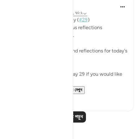
Mohannad Hakeem
৩ বছর পূর্বে
·
রেফারেন্সিং
আয়াহ ৭০:১৯-২৩, ৭০:২
📖 Here is the answer for Day (
#29
)
🥇 Great Job on your previous reflections
May Allah bless your efforts.
✏️What are your thoughts and reflections for today's
Ayah?
👉Here is the question of Day 29 if you would like
to recheck it:
https://quranreflect....
আরো দেখুন
৪
০
আরও পাঠ পড়ুন
প্রতিফলন