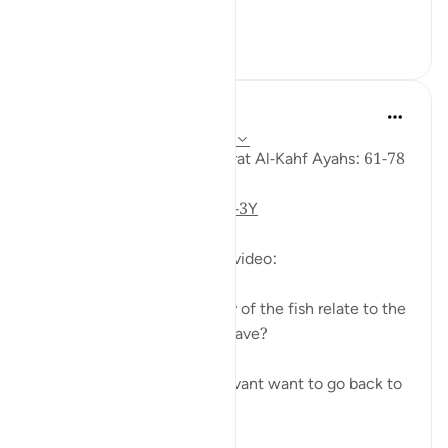
আরো দেখুন
১৫
৪
Fadel Soliman
৬ বছর পূর্বে
·
রেফারেন্সিং
আয়াহ ১৮:৬১-৭৮
Taddabor (Pondering) of Surat Al-Kahf Ayahs: 61-78
https://youtu.be/gkeAPcwx-3Y
Questions answered in this video:
- In what way does the story of the fish relate to the
story of the fellows of the cave?
- Why did Moses and his servant want to go back to
...
আরো দেখুন
৬
০