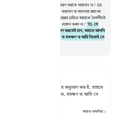
‘আপনি কিছুতেই আমার সাথে ধৈর্য ধারণ করতে পারবেন না।’
68
.
আপনি কীভাবে সে বিষয়ে ধৈর্য ধারণ করবেন যা আপনার জ্ঞানের
আয়ত্বের বাইরে?’
69
.
মূসা বলল, ‘আল্লাহ চাইলে আমাকে ধৈর্যশীলই
পাবেন, আমি আপনার কোন নির্দেশই লঙ্ঘন করব না।’
70
.
সে
বলল, ‘আপনি যেহেতু আমার অনুসরণ করতেই চান, তাহলে আপনি
আমাকে কোন ব্যাপারেই প্রশ্ন করবেন না যতক্ষণ না আমি নিজেই সে
সম্পর্কে আপনাকে বলি।’
-
Taisirul Quran
তাফসীর পড়ুন
Tafsir Ahsanul Bayaan
সে বলল, আচ্ছা, ‘তুমি যদি আমার অনুসরণ কর-ই, তাহলে
কোন বিষয়ে আমাকে প্রশ্ন করো না, যতক্ষণ না আমি সে
সম্বন্ধে তোমাকে কিছু বলি।’
আরও তাফসির