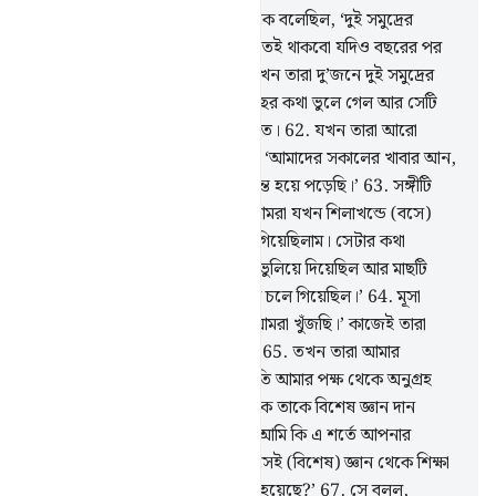
60
.
স্মরণ কর, যখন মূসা তার সঙ্গীকে বলেছিল, ‘দুই সমুদ্রের
মিলনস্থলে পৌঁছা না পর্যন্ত আমি চলতেই থাকবো যদিও বছরের পর
বছর চলতেও হয়।’
61
.
অতঃপর যখন তারা দু’জনে দুই সমুদ্রের
মিলন স্থলে পৌঁছল, তারা তাদের মাছের কথা ভুলে গেল আর সেটি
সমুদ্রে তার পথ করে নিল সুড়ঙ্গের মত।
62
.
যখন তারা আরো
এগিয়ে গেল, সে তার সঙ্গীকে বলল, ‘আমাদের সকালের খাবার আন,
আমরা আমাদের এই সফরে বড়ই ক্লান্ত হয়ে পড়েছি।’
63
.
সঙ্গীটি
বলল, ‘আপনি কি লক্ষ্য করেছেন, আমরা যখন শিলাখন্ডে (বসে)
ছিলাম তখন আমি মাছের কথা ভুলে গিয়েছিলাম। সেটার কথা
আপনাকে বলতে শয়তানই আমাকে ভুলিয়ে দিয়েছিল আর মাছটি
বিস্ময়করভাবে সমুদ্রে তার রাস্তা করে চলে গিয়েছিল।’
64
.
মূসা
বলল, ‘এটাই তো সে জায়গা যেটা আমরা খুঁজছি।’ কাজেই তারা
তাদের পায়ের চিহ্ন ধরে ফিরে গেল।
65
.
তখন তারা আমার
বান্দাদের এক বান্দাকে পেল, যার প্রতি আমার পক্ষ থেকে অনুগ্রহ
দান করেছিলাম আর আমার পক্ষ থেকে তাকে বিশেষ জ্ঞান দান
করেছিলাম।
66
.
মূসা তাকে বলল, ‘আমি কি এ শর্তে আপনার
অনুসরণ করব যে, আপনি আমাকে সেই (বিশেষ) জ্ঞান থেকে শিক্ষা
দেবেন যে জ্ঞান আপনাকে শেখানো হয়েছে?’
67
.
সে বলল,