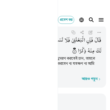
প্রবেশ কর
قال فان اتبعتني فلا
Al-Kahf
18:70
১৮:৭০
قَالَ
فَاِنِ
اتَّبَعْتَنِیْ
فَلَا
تَسْـَٔلْنِیْ
عَنْ
شَیْءٍ
حَتّٰۤی
اُحْدِثَ
لَكَ
مِنْهُ
ذِكْرًا
সে বলল, ‘আপনি যেহেতু আমার অনুসরণ করতেই চান, তাহলে
আপনি আমাকে কোন ব্যাপারেই প্রশ্ন করবেন না যতক্ষণ না আমি
নিজেই সে সম্পর্কে আপনাকে বলি।’
আরও পড়ুন
শব্দে শব্দে
প্রাসঙ্গিকভাবে পড়ুন
অধ্যায় ১৮, পৃষ্ঠা ২৭১, জুজ ১৫