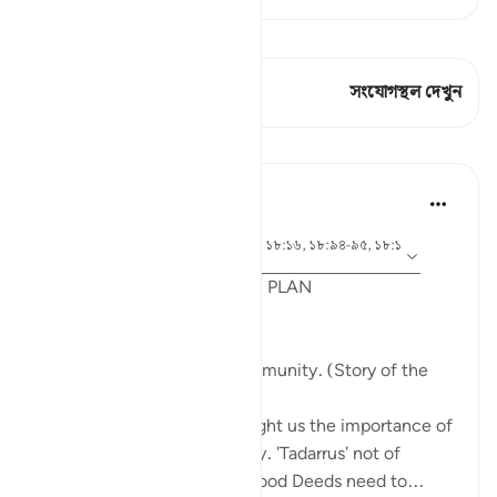
কিরাত দেখুন
এই শ্লোকে আছে 1 সংযোগস্থল
সংযোগস্থল দেখুন
পাঠ
Syaari Ab Rahman
গত বছর
·
আয়াহ ১৮:৬৫-৭০, ১৮:৩৭-৪০, ১৮:১৬, ১৮:৯৪-৯৫, ১৮:১
রেফারেন্সিং
৪, ১৮:১০
POST RAMADHAN ACTION PLAN
4 Deeds From AL KAHFI
1. Tie your heart to the community. (Story of the
youths of the Cave)
The youths of the Cave taught us the importance of
keeping with good company. 'Tadarrus' not of
recitation but Tadarrus of Good Deeds need to...