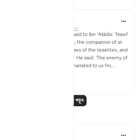
Prophetic Commentary
৮ বছর পূর্বে
·
রেফারেন্সিং
আয়াহ ১৮:৬০-৮২
Sa‘eed b. Jubayr narrates: I said to Ibn ‘Abbâs: 'Nawf
al-Bakkâli claims that Moses, the companion of al-
Khadhir, is not the same Moses of the Israelites, and
that he is a different Moses.' He said: 'The enemy of
Allah has lied! Ubay b. Ka‘b narrated to us fro...
আরো দেখুন
০
০
আরও পাঠ পড়ুন
প্রতিফলন
Syaari Ab Rahman