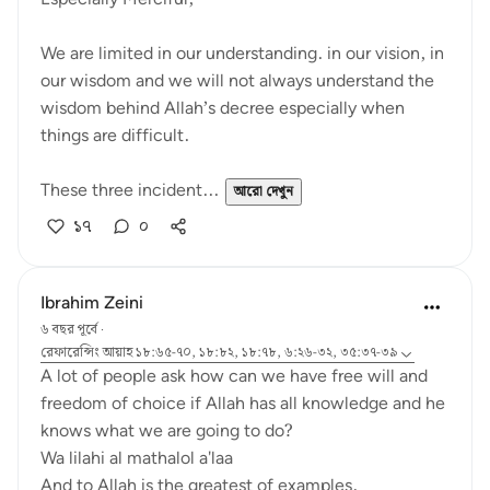
We are limited in our understanding. in our vision, in
our wisdom and we will not always understand the
wisdom behind Allah’s decree especially when
things are difficult.
These three incident...
আরো দেখুন
১৭
০
Ibrahim Zeini
৬ বছর পূর্বে
·
রেফারেন্সিং
আয়াহ ১৮:৬৫-৭০, ১৮:৮২, ১৮:৭৮, ৬:২৬-৩২, ৩৫:৩৭-৩৯
A lot of people ask how can we have free will and
freedom of choice if Allah has all knowledge and he
knows what we are going to do?
Wa lilahi al mathalol a'laa
And to Allah is the greatest of examples.