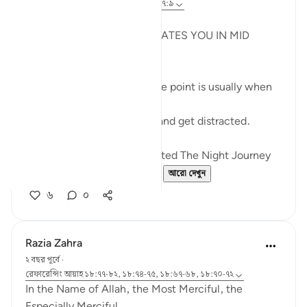
গত বছর
·
রেফারেন্সিং
আয়াহ ১৮:৬০-৭৮, ১৭:৯
JUZ 15
THE LIGHT THAT REJUVENATES YOU IN MID
RAMADHAN
In any endeavour, the middle point is usually when
you start to lose your zeal.
You start to lose focus and and get distracted.
Just like how Allah SWT Gifted The Night Journey
and Ascension in the mid...
আরো দেখুন
৬
০
Razia Zahra
২ বছর পূর্বে
·
রেফারেন্সিং
আয়াহ ১৮:৭৭-৮২, ১৮:৭৪-৭৫, ১৮:৬৭-৬৮, ১৮:৭০-৭২
In the Name of Allah, the Most Merciful, the
Especially Merciful,