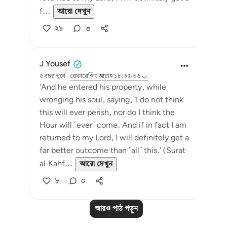
f...
আরো দেখুন
২৮
৩
J Yousef
৫ বছর পূর্বে
·
রেফারেন্সিং
আয়াহ ১৮:৩৫-৩৬
'And he entered his property, while
wronging his soul, saying, 'I do not think
this will ever perish, nor do I think the
Hour will ˹ever˺ come. And if in fact I am
returned to my Lord, I will definitely get a
far better outcome than ˹all˺ this.' (Surat
al-Kahf...
আরো দেখুন
৮
০
আরও পাঠ পড়ুন