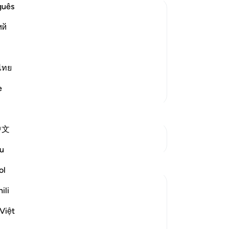
পাব
guês
করছ
ий
হতে
 আমার প্রতিপালকের নিকট প্রত্যাবৃত্ত হই-ই,
38
েই পতিত ছিল না, বরং তার উন্মত্ততা ও
আম
তোম
ল্লাহর পাকড়াও এবং
…
ไทย
আরও পড়ুন
করে
e
আরও তাফসির
তু
প্র
আর
中文
ফলে
সংযোগস্থল দেখুন
যাব
u
ফস
প্রতিফলন
মলত
ol
‘হা
Khalisa M.
ili
আর 
৮ সপ্তাহ আগে
·
নি
Việt
রেফারেন্সিং
আয়াহ ৫৭:২২-২৩, ১৮:৩২-৪৪, ২৮:৬০
ক্ষ
My son and I often play the card game Go