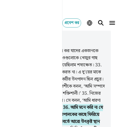
প্রবেশ কর
াসঙ্গিকভাবে পড়ুন
যায় ১৮, পৃষ্ঠা ২৬৮, জুজ ১৫
.
তুমি তাদের কাছে দু’ব্যক্তির দৃষ্টান্ত বর্ণনা কর যাদের একজনকে
 দিয়েছিলাম দু’টি আঙ্গুরের বাগান, আর ওগুলোকে খেজুর গাছ
ে ঘিরে দিয়েছিলাম আর ও দু’টির মাঝে দিয়েছিলাম শষ্যক্ষেত।
33
.
টো বাগানই ফল দিত, এতে এতটুকু ত্রুটি করত না। এ দু’য়ের মাঝে
 ঝর্ণাধারা প্রবাহিত করেছিলাম।
34
.
লোকটির উৎপাদন ছিল প্রচুর।
িন কথাবার্তা বলার সময় সে তার প্রতিবেশীকে বলল, ‘আমি সম্পদে
া হতে শ্রেষ্ঠ, আর জনবলে তোমা হতে শক্তিশালী।’
35
.
নিজের
তি যুলম করে সে তার বাগানে প্রবেশ করল। সে বলল, ‘আমি ধারণা
 না যে, এটা কোনদিন ধ্বংস হয়ে যাবে।
36
.
আমি মনে করি না যে
ামাত হবে। আর যদি আমাকে আমার প্রতিপালকের কাছে ফিরিয়ে
া হয়ই, তাহলে অবশ্য অবশ্যই আমি পরিবর্তে আরো উৎকৃষ্ট স্থান