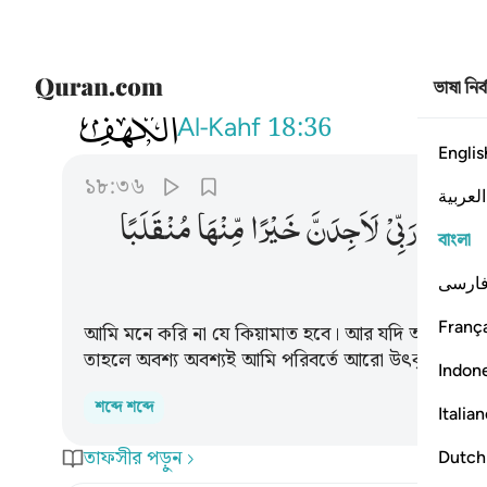
ভাষা নির
018
وما اظن الساعة قايمة ولين رددت الى ر
Al-Kahf
18:36
Englis
১৮:৩৬
العربية
دْتُّ
اِلٰی
رَبِّیْ
لَاَجِدَنَّ
خَیْرًا
مِّنْهَا
مُنْقَلَبًا
বাংলা
ارسی
França
আমি মনে করি না যে কিয়ামাত হবে। আর যদি আমাকে আম
তাহলে অবশ্য অবশ্যই আমি পরিবর্তে আরো উৎকৃষ্ট স্থান 
Indon
শব্দে শব্দে
Italia
তাফসীর পড়ুন
Dutch