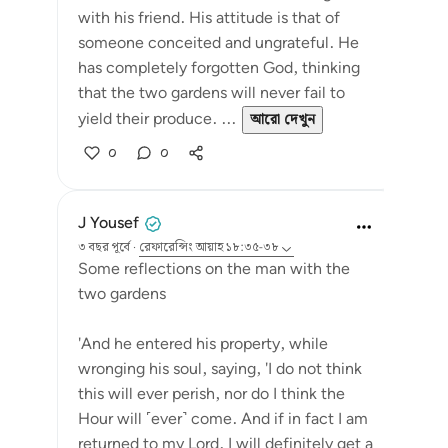
with his friend. His attitude is that of
someone conceited and ungrateful. He
has completely forgotten God, thinking
that the two gardens will never fail to
yield their produce. ...
আরো দেখুন
০
০
J Yousef
৩ বছর পূর্বে
·
রেফারেন্সিং
আয়াহ ১৮:৩৫-৩৮
Some reflections on the man with the
two gardens
'And he entered his property, while
wronging his soul, saying, 'I do not think
this will ever perish, nor do I think the
Hour will ˹ever˺ come. And if in fact I am
returned to my Lord, I will definitely get a