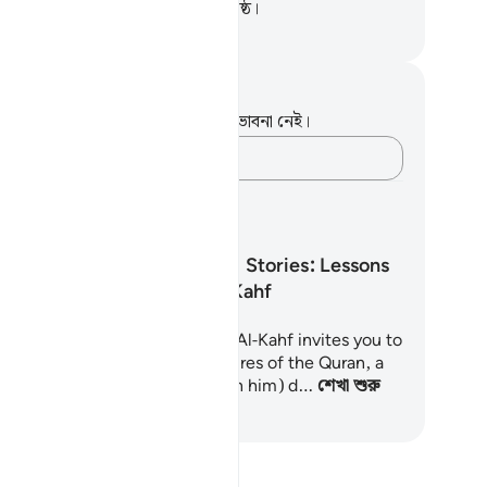
ৃষ্ট, আর সফল পরিণাম দানে তিনিই শ্রেষ্ঠ।
isirul Quran
ট এবং প্রতিফলন
পদটি সম্পর্কে আপনার কোনো টীকা বা ভাবনা নেই।
আপনার ভাবনাগুলো লিপিবদ্ধ করুন…
খার পরিকল্পনা
4 Life-Changing Stories: Lessons
From Surah Al-Kahf
is 7-day journey through Surah Al-Kahf invites you to
 with one of the greatest treasures of the Quran, a
rah the Prophet (peace be upon him) d…
শেখা শুরু
ুন