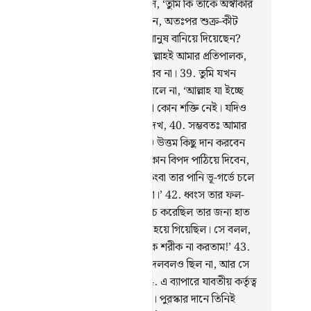
।
37
.
কথার প্রসঙ্গ টেনে তার সাথী বলল, ‘তুমি কি তাঁকে অস্বীকার
 যিনি তোমাকে মাটি থেকে সৃষ্টি করেছেন, অতঃপর শুক্র-কীট
, অতঃপর তোমাকে পূর্ণাঙ্গ দেহসম্পন্ন মানুষ বানিয়ে দিয়েছেন?
.
(আর আমার ব্যাপারে কথা হল) সেই আল্লাহই আমার প্রতিপালক,
ি কাউকে আমার প্রতিপালকের শরীক করব না।
39
.
তুমি যখন
ার বাগানে প্রবেশ করলে তখন কেন বললে না, ‘আল্লাহ যা ইচ্ছে
ছেন (তা-ই হয়েছে), আল্লাহ ছাড়া কারো কোন শক্তি নেই। যদিও
মি আমাকে ধনে-জনে তোমার চেয়ে কম দেখ,
40
.
সম্ভবতঃ আমার
তিপালক আমাকে তোমার বাগান অপেক্ষাও উত্তম কিছু দান করবেন
 তোমার বাগানের উপর আসমান হতে কোন বিপদ পাঠিয়ে দিবেন,
 তা শূন্য ময়দানে পরিণত হবে।
41
.
কিংবা তার পানি ভূ-গর্ভে চলে
ে, ফলে তুমি কক্ষনো তার খোঁজ পাবে না।’
42
.
ধ্বংস তার ফল-
লকে ঘিরে ফেলল আর তাতে সে যা খরচ করেছিল তার জন্য হাত
ে লাগল। তা ছিন্ন ভিন্ন অবস্থায় ভূমিসাৎ হয়ে গিয়েছিল। সে বলল,
য়, আমি যদি আমার রব্ব-এর সাথে কাউকে শরীক না করতাম!’
43
.
আল্লাহ ছাড়া তাকে সাহায্য করার কোন দলবলও ছিল না, আর সে
জেও এর মোকাবিলা করতে পারল না।
44
.
এ ব্যাপারে যাবতীয় কর্তৃত্ব
মতা সেই সত্যিকার আল্লাহর জন্যই নির্দিষ্ট। পুরস্কার দানে তিনিই