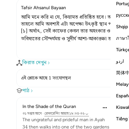
Portu
Tafsir Ahsanul Bayaan
русск
আমি মনে করি না যে, কিয়ামত প্রতিষ্ঠিত হবে। আর আমি যদি
তাহলে আমি অবশ্যই এটা অপেক্ষা উৎকৃষ্ট স্থান পাব। [১]
Shqip
[১] অর্থাৎ, সেই কাফের কেবল তার অহংকার ও দাম্ভিকতাত
ভবিষ্যতের সৌন্দর্যময় ও সুদীর্ঘ আশা-আকাঙ্ক্ষা তাকে আ
ภาษา
Türkç
اردو
কিরাত দেখুন
简体
এই শ্লোকে আছে 1 সংযোগস্থল
Melay
পাঠ
Españ
In the Shade of the Quran
Kiswah
৩১ সপ্তাহ আগে
·
রেফারেন্সিং
আয়াহ ১৮:৩৫-৩৬
Tiếng 
The ungrateful and prideful man in Ayah
34 then walks into one of the two gardens