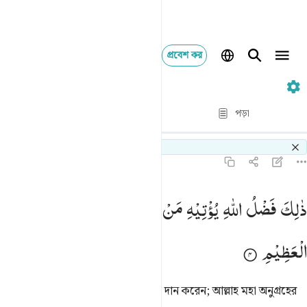
প্রবেশ কর
৬২. Al-Jumu'ah
পদ্য দ্বারা পদ্য
পড়া
অনুবাদ
: Taisirul Quran
Switch Quran.com to
English
৬২:৪
الك فضل الله يوتيه من يشاء والله ذو الفضل العظيم ٤
ذٰلِكَ
فَضْلُ
اللّٰهِ
یُؤْتِیْهِ
مَنْ
یَّشَآءُ ؕ
وَاللّٰهُ
ذُو
الْفَضْلِ
َٰلِكَ فَضْلُ ٱللَّهِ يُؤْتِيهِ مَن يَشَآءُ ۚ وَٱللَّهُ ذُو ٱلْفَضْلِ ٱلْعَظِيمِ ٤
الْعَظِیْمِ
ওটা আল্লাহর অনুগ্রহ যা তিনি যাকে ইচ্ছে দান করেন; আল্লাহ মহা অনুগ্রহের
অধিকারী।