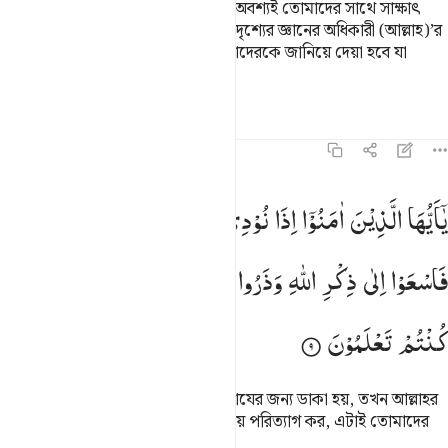
বল- ‘তোমরা যে মৃত্যু থেকে পালাচ্ছ তা অবশ্যই তোমাদের সাথে সাক্ষাৎ
করবে। অতঃপর তোমাদেরকে দৃশ্য ও অদৃশ্যের জ্ঞানের অধিকারী (আল্লাহ)’র
নিকট ফিরিয়ে নেয়া হবে; অতঃপর তোমাদেরকে জানিয়ে দেয়া হবে যা
তোমরা করতে।
তাফসির
পাঠ
প্রতিফলন
৬২:৯
ا ايها الذين امنوا اذا نودي للصلاة من يوم الجمعة فاسعوا الى ذكر الله و
یٰۤاَیُّهَا
الَّذِیْنَ
اٰمَنُوْۤا
اِذَا
نُوْدِیَ
لِلصَّلٰوةِ
مِنْ
یَّوْمِ
الْجُمُعَةِ
َـٰٓأَيُّهَا ٱلَّذِينَ ءَامَنُوٓا۟ إِذَا نُودِىَ لِلصَّلَوٰةِ مِن يَوْمِ ٱلْجُمُعَةِ فَٱسْعَوْا۟ إِلَىٰ 
فَاسْعَوْا
اِلٰی
ذِكْرِ
اللّٰهِ
وَذَرُوا
الْبَیْعَ ؕ
ذٰلِكُمْ
خَیْرٌ
لَّكُمْ
اِنْ
كُنْتُمْ
تَعْلَمُوْنَ
হে মু’মিনগণ! জুমু‘আহর দিনে যখন নামাযের জন্য ডাকা হয়, তখন আল্লাহর
স্মরণের দিকে শীঘ্র ধাবিত হও, ক্রয়-বিক্রয় পরিত্যাগ কর, এটাই তোমাদের
জন্য অতি উত্তম, যদি তোমরা জানতে!