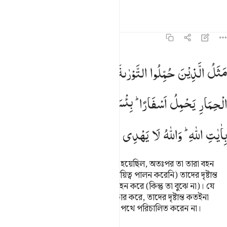
তাফসির
পাঠ
প্রতিফলন
৬২:৫
ثل الذين حملوا التوراة ثم لم يحملوها كمثل الحمار يحمل اسفارا بيس مثل 
مَثَلُ
الَّذِیْنَ
حُمِّلُوا
التَّوْرٰىةَ
ثُمَّ
لَمْ
یَحْمِلُوْهَا
كَمَثَلِ
َثَلُ ٱلَّذِينَ حُمِّلُوا۟ ٱلتَّوْرَىٰةَ ثُمَّ لَمْ يَحْمِلُوهَا كَمَثَلِ ٱلْحِمَارِ يَح
الْحِمَارِ
یَحْمِلُ
اَسْفَارًا ؕ
بِئْسَ
مَثَلُ
الْقَوْمِ
الَّذِیْنَ
كَذَّبُوْا
بِاٰیٰتِ
اللّٰهِ ؕ
وَاللّٰهُ
لَا
یَهْدِی
الْقَوْمَ
الظّٰلِمِیْنَ
যাদের উপর তাওরাতের দায়িত্বভার দেয়া হয়েছিল, অতঃপর তা তারা বহন
করেনি (অর্থাৎ তারা তাদের উপর ন্যস্ত দায়িত্ব পালন করেনি) তাদের দৃষ্টান্ত
হল গাধার মত, যে বহু কিতাবের বোঝা বহন করে (কিন্তু তা বুঝে না)। যে
সম্প্রদায় আল্লাহর আয়াতগুলোকে অস্বীকার করে, তাদের দৃষ্টান্ত কতইনা
নিকৃষ্ট! যালিম সম্প্রদায়কে আল্লাহ সঠিক পথে পরিচালিত করেন না।