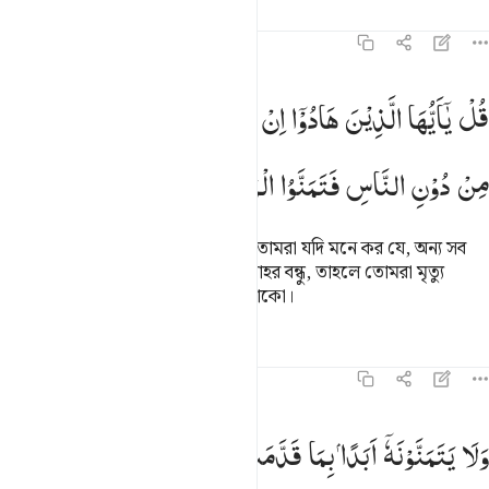
তাফসির
পাঠ
প্রতিফলন
৬২:৬
ل يا ايها الذين هادوا ان زعمتم انكم اولياء لله من دون الناس فتمنوا ا
قُلْ
یٰۤاَیُّهَا
الَّذِیْنَ
هَادُوْۤا
اِنْ
زَعَمْتُمْ
اَنَّكُمْ
اَوْلِیَآءُ
لِلّٰهِ
ُلْ يَـٰٓأَيُّهَا ٱلَّذِينَ هَادُوٓا۟ إِن زَعَمْتُمْ أَنَّكُمْ أَوْلِيَآءُ لِلَّهِ مِن دُونِ ٱلنَّاسِ فَتَ
مِنْ
دُوْنِ
النَّاسِ
فَتَمَنَّوُا
الْمَوْتَ
اِنْ
كُنْتُمْ
صٰدِقِیْنَ
বল- ‘হে ইয়াহূদী হয়ে যাওয়া লোকেরা! তোমরা যদি মনে কর যে, অন্য সব
লোককে বাদ দিয়ে কেবল তোমরাই আল্লাহর বন্ধু, তাহলে তোমরা মৃত্যু
কামনা কর, যদি তোমরা সত্যবাদী হয়ে থাকো।
তাফসির
পাঠ
প্রতিফলন
৬২:৭
لا يتمنونه ابدا بما قدمت ايديهم والله عليم بالظالمين ٧
وَلَا
یَتَمَنَّوْنَهٗۤ
اَبَدًا
بِمَا
قَدَّمَتْ
اَیْدِیْهِمْ ؕ
وَاللّٰهُ
عَلِیْمٌۢ
َلَا يَتَمَنَّوْنَهُۥٓ أَبَدًۢا بِمَا قَدَّمَتْ أَيْدِيهِمْ ۚ وَٱللَّهُ عَلِيمٌۢ بِٱلظَّـٰلِمِينَ ٧