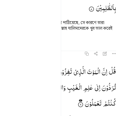
بِالظّٰلِمِیْنَ
কিন্তু তাদের হাত যে সব (কৃতকর্ম) আগে পাঠিয়েছে, সে কারণে তারা
কক্ষনো মৃত্যুর কামনা করবে না। আর আল্লাহ যালিমদেরকে খুব ভাল করেই
জানেন।
তাফসির
পাঠ
প্রতিফলন
৬২:৮
ل ان الموت الذي تفرون منه فانه ملاقيكم ثم تردون الى عالم الغيب وال
قُلْ
اِنَّ
الْمَوْتَ
الَّذِیْ
تَفِرُّوْنَ
مِنْهُ
فَاِنَّهٗ
مُلٰقِیْكُمْ
ثُمَّ
ُلْ إِنَّ ٱلْمَوْتَ ٱلَّذِى تَفِرُّونَ مِنْهُ فَإِنَّهُۥ مُلَـٰقِيكُمْ ۖ ثُمَّ تُرَدُّونَ إِلَىٰ عَـٰلِمِ ٱلْغَي
تُرَدُّوْنَ
اِلٰی
عٰلِمِ
الْغَیْبِ
وَالشَّهَادَةِ
فَیُنَبِّئُكُمْ
بِمَا
كُنْتُمْ
تَعْمَلُوْنَ