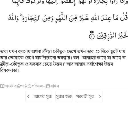
وَاِذَا
رَاَوْا
تِجَارَةً
اَوْ
لَهْوَا
نْفَضُّوْۤا
اِلَیْهَا
وَتَرَكُوْكَ
قَآىِٕمًا ؕ
َإِذَا رَأَوْا۟ تِجَـٰرَةً أَوْ لَهْوًا ٱنفَضُّوٓا۟ إِلَيْهَا وَتَرَكُوكَ قَآئِمًۭا ۚ قُل
قُلْ
مَا
عِنْدَ
اللّٰهِ
خَیْرٌ
مِّنَ
اللَّهْوِ
وَمِنَ
التِّجَارَةِ ؕ
وَاللّٰهُ
خَیْرُ
الرّٰزِقِیْنَ
তারা যখন ব্যবসায় অথবা ক্রীড়া কৌতুক দেখে তখন তারা সেদিকে ছুটে যায়
আর তোমাকে রেখে যায় দাঁড়ানো অবস্থায়। বল- ‘আল্লাহর কাছে যা আছে তা
ক্রীড়া-কৌতুক ও ব্যবসার চেয়ে উত্তম।’ আর আল্লাহ সর্বাপেক্ষা উত্তম
রিযকদাতা।
তাফসির
পাঠ
প্রতিফলন
হাদিস
আগের সূরা
সূরার শুরু
পরবর্তী সূরা