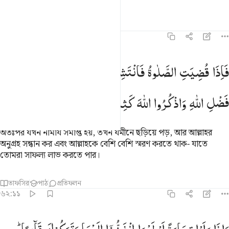
তাফসির
পাঠ
প্রতিফলন
৬২:১০
اذا قضيت الصلاة فانتشروا في الارض وابتغوا من فضل الله واذكروا الله 
فَاِذَا
قُضِیَتِ
الصَّلٰوةُ
فَانْتَشِرُوْا
فِی
الْاَرْضِ
وَابْتَغُوْا
مِنْ
َإِذَا قُضِيَتِ ٱلصَّلَوٰةُ فَٱنتَشِرُوا۟ فِى ٱلْأَرْضِ وَٱبْتَغُوا۟ مِن فَضْلِ ٱللَّهِ وَٱذْ
فَضْلِ
اللّٰهِ
وَاذْكُرُوا
اللّٰهَ
كَثِیْرًا
لَّعَلَّكُمْ
تُفْلِحُوْنَ
অতঃপর যখন নামায সমাপ্ত হয়, তখন যমীনে ছড়িয়ে পড়, আর আল্লাহর
অনুগ্রহ সন্ধান কর এবং আল্লাহকে বেশি বেশি স্মরণ করতে থাক- যাতে
তোমরা সাফল্য লাভ করতে পার।
তাফসির
পাঠ
প্রতিফলন
৬২:১১
اذا راوا تجارة او لهوا انفضوا اليها وتركوك قايما قل ما عند الله خير من ا