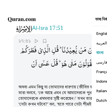
ভাষা নির
017
او خلقا مما يكبر في صدوركم ف
Al-Isra
17:51
Englis
১৭:৫১
العربية
یَقُوْلُوْنَ
مَنْ
یُّعِیْدُنَا ؕ
قُلِ
الَّذِیْ
فَطَرَكُمْ
বাংলা
َهُمْ
وَیَقُوْلُوْنَ
مَتٰی
هُوَ ؕ
قُلْ
عَسٰۤی
اَنْ
ارسی
França
Indon
অথবা এমন কিছু যা তোমাদের ধারণায় (জীবিত হওয়া) খু
Italia
তারা বলবে, ‘কে আছে এমন যে আমাদেরকে পুনরায় জীবনে
তোমাদেরকে প্রথমবার সৃষ্টি করেছেন।’ তখন তারা (ঠাট্ট
Dutch
‘সেটা কখন ঘটবে?’ বল, ‘হতে পারে সেটা শীঘ্রই ঘটবে।’