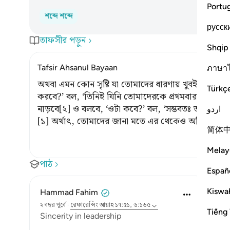
Portu
শব্দে শব্দে
русск
তাফসীর পড়ুন
Shqip
Tafsir Ahsanul Bayaan
ภาษา
অথবা এমন কোন সৃষ্টি যা তোমাদের ধারণায় খুবই কঠিন।’[
Türkç
করবে?’ বল, ‘তিনিই যিনি তোমাদেরকে প্রথমবার সৃষ্টি ক
নাড়বে[২] ও বলবে, ‘ওটা কবে?’ বল, ‘সম্ভবতঃ তা নিকটে
اردو
[১] অর্থাৎ, তোমাদের জানা মতে এর থেকেও অধিক শক্ত
简体
Melay
পাঠ
Españ
Kiswah
Hammad Fahim
২ বছর পূর্বে
·
রেফারেন্সিং
আয়াহ ১৭:৫১, ৬:১৬৫
Tiếng 
Sincerity in leadership