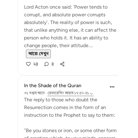
Lord Acton once said: 'Power tends to
corrupt, and absolute power corrupts
absolutely'. The reality of power is such,
that unlike anything else, it can affect the
person who holds it. It has an ability to
change people, their attitude...
আরো দেখুন
২৪
৪
In the Shade of the Quran
৩১ সপ্তাহ আগে
·
রেফারেন্সিং
আয়াহ ১৭:৫০-৫১
The reply to those who doubt the
Resurrection comes in the form of an
instruction to the Prophet to say to them:
"Be you stones or iron, or some other form