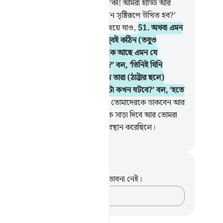
া কক্ষনো পথ পাবে না।
49
.
তারা বলে, ‘কী! আমরা হাড্ডি আর
া-মাটিতে পরিণত হওয়ার পর কি এক নতুন সৃষ্টিরূপে উত্থিত হব?’
.
বল, ‘তোমরা যদি পাথর কিংবা লোহাও হয়ে যাও,
51
.
অথবা এমন
ু যা তোমাদের ধারণায় (জীবিত হওয়া) খুবই কঠিন (তবুও
মাদেরকে উঠানো হবে)।’ তারা বলবে, ‘কে আছে এমন যে
দেরকে পুনরায় জীবনে ফিরিয়ে আনবে?’ বল, ‘তিনিই যিনি
াদেরকে প্রথমবার সৃষ্টি করেছেন।’ তখন তারা (ঠাট্টার ছলে)
ার সামনে মাথা নাড়বে আর বলবে, ‘সেটা কখন ঘটবে?’ বল, ‘হতে
ে সেটা শীঘ্রই ঘটবে।’
52
.
যে দিন তিনি তোমাদেরকে ডাকবেন আর
রা তাঁর প্রশংসা করতে করতে তাঁর ডাকে সাড়া দিবে আর তোমরা
ণা করবে যে, তোমরা খুব অল্প সময়ই অবস্থান করেছিলে।
isirul Quran
ট এবং প্রতিফলন
পদটি সম্পর্কে আপনার কোনো টীকা বা ভাবনা নেই।
আপনার ভাবনাগুলো লিপিবদ্ধ করুন…