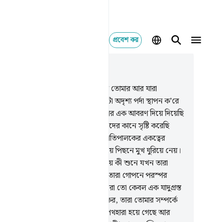
প্রবেশ কর
াসঙ্গিকভাবে পড়ুন
যায় ১৭, পৃষ্ঠা ২৫৮, জুজ ১৫
.
তুমি যখন কুরআন পাঠ কর তখন আমি তোমার আর যারা
রাতে বিশ্বাস করে না তাদের মাঝে একটা অদৃশ্য পর্দা স্থাপন ক’রে
েছি।
46
.
আর আমি তাদের অন্তরের উপর এক আবরণ দিয়ে দিয়েছি
ে তারা কুরআন বুঝতে না পারে, আর তাদের কানে সৃষ্টি করেছি
রতা। আর যখন তুমি কুরআনে তোমার প্রতিপালকের একত্বের
লেখ কর, তখন তারা (সত্য থেকে) পালিয়ে পিছনে মুখ ঘুরিয়ে নেয়।
.
আমি ভাল করেই জানি তারা কান লাগিয়ে কী শুনে যখন তারা
মার কথা কান লাগিয়ে শুনে। আর যখন তারা গোপনে পরস্পর
চনায় বসে তখন যালিমরা বলে, ‘তোমরা তো কেবল এক যাদুগ্রস্ত
কের অনুসরণ করে চলেছ।’
48
.
লক্ষ্য কর, তারা তোমার সম্পর্কে
ন সব উদাহরণ দিচ্ছে! যার ফলে তারা পথহারা হয়ে গেছে আর