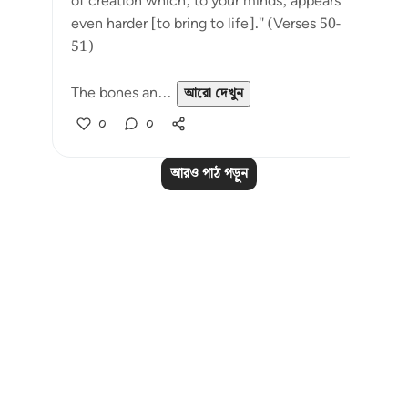
of creation which, to your minds, appears
even harder [to bring to life]." (Verses 50-
51)
The bones an...
আরো দেখুন
০
০
আরও পাঠ পড়ুন
Notes
placeholders
close