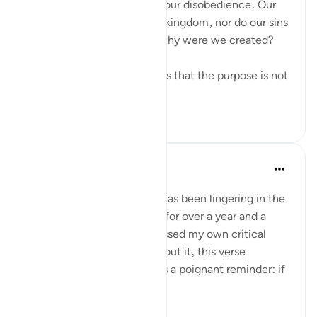
worship and unaffected by our disobedience. Our
prayers do not increase His kingdom, nor do our sins
diminish His authority. So why were we created?
Reflecting deeply, it appears that the purpose is not
to prove...
আরো দেখুন
১৬
১
Iraj Marjan
গত বছর
·
রেফারেন্সিং
আয়াহ ১৭:১৪
My second research paper has been lingering in the
folder of incomplete drafts for over a year and a
half. Because, it has not passed my own critical
review yet. When I think about it, this verse
resonates deeply, serving as a poignant reminder: if
my researc...
আরো দেখুন
১৯
২