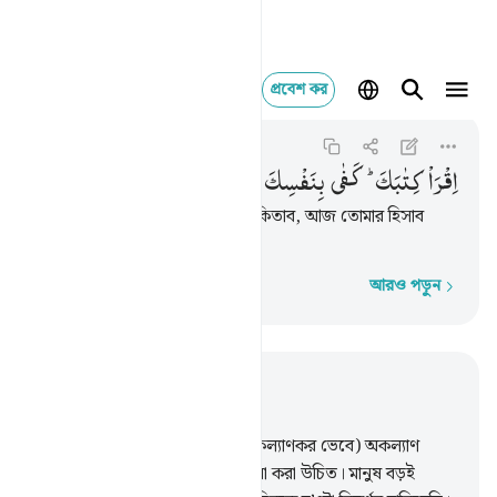
প্রবেশ কর
اقرا كتابك كفى بنف
Al-Isra
17:14
১৭:১৪
اِقْرَاْ
كِتٰبَكَ ؕ
كَفٰی
بِنَفْسِكَ
الْیَوْمَ
عَلَیْكَ
حَسِیْبًا
(তাকে বলা হবে) ‘পাঠ কর তোমার কিতাব, আজ তোমার হিসাব
নেয়ার ব্যাপারে তুমিই যথেষ্ট।’
আরও পড়ুন
শব্দে শব্দে
প্রাসঙ্গিকভাবে পড়ুন
অধ্যায় ১৭, পৃষ্ঠা ২৫৫, জুজ ১৫
11
.
মানুষ (তার নির্বুদ্ধিতার কারণে কল্যাণকর ভেবে) অকল্যাণ
প্রার্থনা করে যেমনভাবে কল্যাণ প্রার্থনা করা উচিত। মানুষ বড়ই