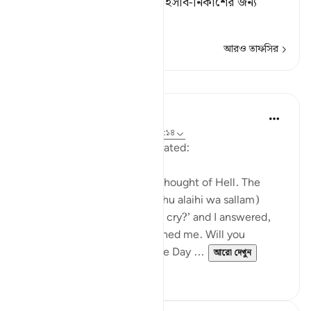
কর; আজ তুমি নিজেই তোমার হিসাব-নিকাশের জন্য
যথেষ্ট।’
আরও তাফসির
পাঠ
Waleed Basyouni
৫ বছর পূর্বে
·
রেফারেন্সিং
আয়াহ ৩৬:১২, ১৭:১৪
Aisha (radi Allahu anha) narrated:
'Once I began to cry at the thought of Hell. The
Messenger of Allah (sal Allahu alaihi wa sallam)
asked me, ‘What makes you cry?’ and I answered,
‘The thought of Hell frightened me. Will you
remember your family on the Day ...
আরো দেখুন
২৭
৪