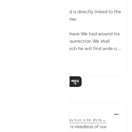
The law of action and reward is directly linked to the
meticulous law of the universe:
Every human being's action have We tied around his
own neck. On the Day of Resurrection We shall
produce for him a record which he will find wide o...
আরো দেখুন
০
০
আরও পাঠ পড়ুন
প্রতিফলন
Salihu Abba
২২ সপ্তাহ আগে
·
রেফারেন্সিং
আয়াহ ১৭:১৪, ৯১:৭-১০, ২:৩৪, ৪৭:৩১
We are often told that Allah is needless of our