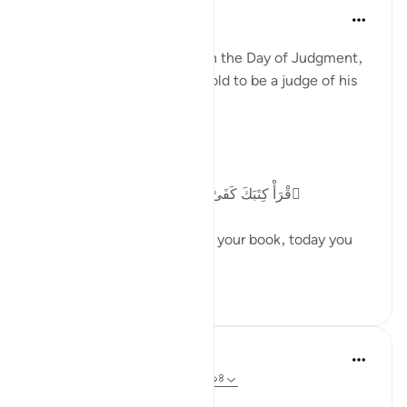
Abu Bakr Zoud
৫ বছর পূর্বে
·
রেফারেন্সিং
আয়াহ ১৭:১৪
From the greatest justice on the Day of Judgment,
is that the human being is told to be a judge of his
own deeds.
Allah ﷻ says:
ٱقْرَأْ كِتَبَكَ كَفَىٰ بِنَفْسِكَ ٱلْيَوْمَ عَلَيْكَ حَسِيبًۭا
'(It will be said to him) Read your book, today you
are enough to...
আরো দেখুন
৩৩
৩
In the Shade of the Quran
৩১ সপ্তাহ আগে
·
রেফারেন্সিং
আয়াহ ১৭:১৩-১৪
Personal Responsibility