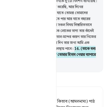
তাড়াহুড়াকারী।
12
.
আমি রাত আর দিনকে দু’টো নিদর্শন বানিয়েছি।
আমি রাতের নিদর্শনটিকে জ্যোতিহীন করেছি, আর দিনের
নিদর্শনটিকে করেছি আলোয় উজ্জ্বল যাতে তোমরা তোমাদের
প্রতিপালকের অনুগ্রহ অনুসন্ধান করতে পার আর যাতে বছরের
সংখ্যা আর হিসাব জানতে পার; আমি সকল বিষয় বিস্তারিতভাবে
ব্যাখ্যা করে দিয়েছি।
13
.
আমি প্রত্যেক লোকের ভাগ্য তার কাঁধেই
ঝুলিয়ে রেখেছি (অর্থাৎ তার ভাগ্যের ভাল-মন্দের কারণ তার নিজের
মধ্যেই নিহিত আছে) আর ক্বিয়ামতের দিন তার জন্য আমি এক
কিতাব বের করব যাকে সে উন্মুক্ত অবস্থায় পাবে।
14
.
(তাকে বলা
হবে) ‘পাঠ কর তোমার কিতাব, আজ তোমার হিসাব নেয়ার ব্যাপারে
তুমিই যথেষ্ট।’
-
Taisirul Quran
তাফসীর পড়ুন
Tafsir Ahsanul Bayaan
(তাকে বলা হবে,) ‘তুমি তোমার কিতাব (আমলনামা) পাঠ