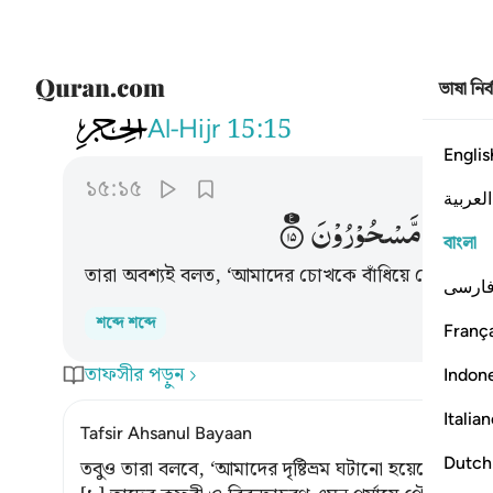
ভাষা নির
015
لقالوا انما سكرت ابصارنا بل نح
Al-Hijr
15:15
Englis
১৫:১৫
العربية
ُ
قَوْمٌ
مَّسْحُوْرُوْنَ
বাংলা
তারা অবশ্যই বলত, ‘আমাদের চোখকে বাঁধিয়ে দেয়া হয়েছ
ارسی
শব্দে শব্দে
França
তাফসীর পড়ুন
Indon
Italia
Tafsir Ahsanul Bayaan
Dutch
তবুও তারা বলবে, ‘আমাদের দৃষ্টিভ্রম ঘটানো হয়েছে; বরং আমর