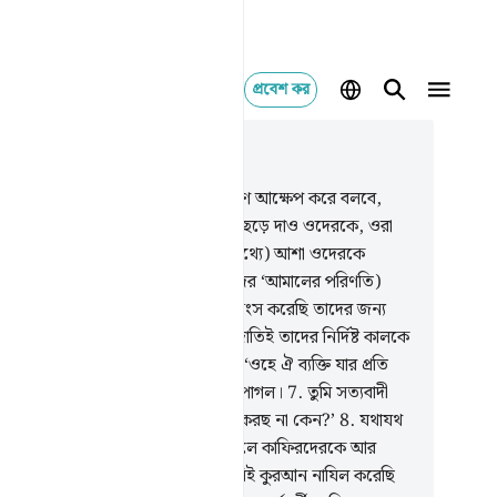
প্রবেশ কর
াসঙ্গিকভাবে পড়ুন
যায় ১৫, পৃষ্ঠা ২৩৬, জুজ ১৪
এমন একটা সময় আসবে যখন কাফিরগণ আক্ষেপ করে বলবে,
য়, আমরা যদি মুসলিম হয়ে যেতাম!’
3
.
ছেড়ে দাও ওদেরকে, ওরা
তে থাক আর ভোগ করতে থাক, আর (মিথ্যে) আশা ওদেরকে
সীনতায় ডুবিয়ে রাখুক, শীঘ্রই ওরা (ওদের ‘আমালের পরিণতি)
নতে পারবে।
4
.
আমি যে জনপদকেই ধ্বংস করেছি তাদের জন্য
 লিখিত একটা নির্দিষ্ট সময়।
5
.
কোন জাতিই তাদের নির্দিষ্ট কালকে
র-পশ্চাৎ করতে পারে না।
6
.
তারা বলে, ‘ওহে ঐ ব্যক্তি যার প্রতি
আন অবতীর্ণ হয়েছে! তুমি তো অবশ্যই পাগল।
7
.
তুমি সত্যবাদী
ে আমাদের নিকট ফেরেশতাদের হাজির করছ না কেন?’
8
.
যথাযথ
ণ ছাড়া আমি ফেরেশতা পাঠাই না, পাঠালে কাফিরদেরকে আর
ন অবকাশ দেয়া হবে না।
9
.
নিশ্চয় আমিই কুরআন নাযিল করেছি