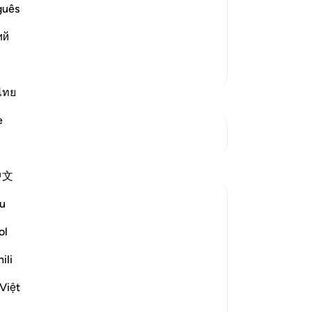
েছিল যে, ফিরিশতা অবতীর্ণ হওয়া তো দূরের কথা,
আর
guês
রা সেই দরজা দিয়ে আকাশে যাওয়া-আসা শুরু
কাছ
ий
আসে
আচর
আরও তাফসির
আনব
তা
ไทย
থা
e
হয়ে
সংযোগস্থল দেখুন
-
Ta
中文
নো
এই 
u
ol
es the obstinacy of the disbelievers by
ili
Việt
[وَلَوْ فَتَحْنَا عَلَيْهِم بَابًا مِّنَ السَّمَاءِ فَظَلُّوا فِيهِ يَعْرُجُونَ * لَقَالُوا إِنَّمَا سُكِّرَتْ أَبْصَارُنَا بَلْ نَحْنُ قَوْمٌ مَّسْحُورُونَ]