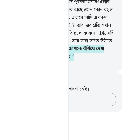
 অবশ্যই আমি তার সংরক্ষক।
10
.
তোমার পূর্ববর্তী জাতিগুলোর
েও আমি রসূল পাঠিয়েছিলাম।
11
.
তাদের কাছে এমন কোন রসূল
নি যাকে তারা ঠাট্টা-বিদ্রূপ করেনি।
12
.
এভাবে আমি এ রকম
ণ পাপীদের অন্তরে বদ্ধমূল করে দেই।
13
.
তারা এর প্রতি ঈমান
ে না, পূর্ববর্তী লোকেদেরও এ নিয়ম-নীতি চলে এসেছে।
14
.
যদি
দের জন্য আকাশের দরজা খুলে দেয়া হত, আর তারা তাতে উঠতে
কত,
15
.
তারা অবশ্যই বলত, ‘আমাদের চোখকে বাঁধিয়ে দেয়া
ছে, বরং আমাদের উপর যাদু করা হয়েছে।’
isirul Quran
ট এবং প্রতিফলন
পদটি সম্পর্কে আপনার কোনো টীকা বা ভাবনা নেই।
আপনার ভাবনাগুলো লিপিবদ্ধ করুন…