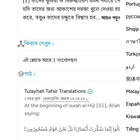
[১] তাদের কুফরী ও বিরুদ্ধাচরণ এমন পর্যায়ে পৌঁছে গিয়
Portu
যদি তাদের জন্য আকাশের দরজা খুলে দেওয়া হয় এবং তা
русск
করে, তবুও তাদের চক্ষুতে বিশ্বাস হব
…
আরও পড়ুন
Shqip
ภาษา
কিরাত দেখুন
Türkç
এই শ্লোকে আছে 1 সংযোগস্থল
اردو
পাঠ
简体
Tulayhah Tafsir Translations
Melay
২ বছর পূর্বে
·
রেফারেন্সিং
আয়াহ ১৫:১৪-১৫
Españ
At the beginning of surah al-Hijr [15], Allah describ
saying:
Kiswah
Tiếng 