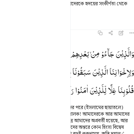
যতই অভাবগ্রস্ত হোক না কেন। বস্তুত: যাদেরকে হৃদয়ের সংকীর্ণতা থেকে
রক্ষা করা হয়েছে তারাই সফলকাম।
তাফসির
পাঠ
প্রতিফলন
হাদিস
৫৯:১০
الذين جاءوا من بعدهم يقولون ربنا اغفر لنا ولاخواننا الذين سبقونا بالايم
وَالَّذِیْنَ
جَآءُوْ
مِنْ
بَعْدِهِمْ
یَقُوْلُوْنَ
رَبَّنَا
اغْفِرْ
لَنَا
َٱلَّذِينَ جَآءُو مِنۢ بَعْدِهِمْ يَقُولُونَ رَبَّنَا ٱغْفِرْ لَنَا وَلِإِخْوَٰنِنَا ٱلَّذِينَ سَبَقُونَا ب
وَلِاِخْوَانِنَا
الَّذِیْنَ
سَبَقُوْنَا
بِالْاِیْمَانِ
وَلَا
تَجْعَلْ
فِیْ
قُلُوْبِنَا
غِلًّا
لِّلَّذِیْنَ
اٰمَنُوْا
رَبَّنَاۤ
اِنَّكَ
رَءُوْفٌ
رَّحِیْمٌ
(এ সম্পদ তাদের জন্যও) যারা অগ্রবর্তীদের পরে (ইসলামের ছায়াতলে)
এসেছে। তারা বলে- ‘হে আমাদের প্রতিপালক! আমাদেরকে আর আমাদের
ভাইদেরকে ক্ষমা কর যারা ঈমানের ক্ষেত্রে আমাদের অগ্রবর্তী হয়েছে, আর
যারা ঈমান এনেছে তাদের ব্যাপারে আমাদের অন্তরে কোন হিংসা বিদ্বেষ