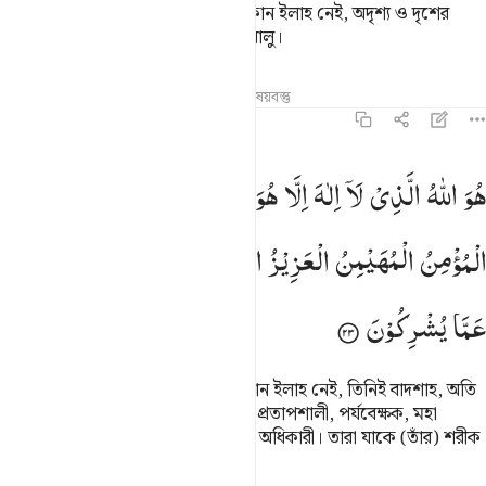
তিনিই আল্লাহ, যিনি ছাড়া সত্যিকারের কোন ইলাহ নেই, অদৃশ্য ও দৃশের
জ্ঞানের অধিকারী, পরম দয়াময়, পরম দয়ালু।
তাফসির
পাঠ
প্রতিফলন
সম্পর্কিত বিষয়বস্তু
৫৯:২৩
و الله الذي لا الاه الا هو الملك القدوس السلام المومن المهيمن العزيز 
هُوَ
اللّٰهُ
الَّذِیْ
لَاۤ
اِلٰهَ
اِلَّا
هُوَ ۚ
اَلْمَلِكُ
الْقُدُّوْسُ
السَّلٰمُ
ُوَ ٱللَّهُ ٱلَّذِى لَآ إِلَـٰهَ إِلَّا هُوَ ٱلْمَلِكُ ٱلْقُدُّوسُ ٱلسَّلَـٰمُ ٱلْمُؤْمِنُ ٱلْمُهَيْمِنُ ٱل
الْمُؤْمِنُ
الْمُهَیْمِنُ
الْعَزِیْزُ
الْجَبَّارُ
الْمُتَكَبِّرُ ؕ
سُبْحٰنَ
اللّٰهِ
عَمَّا
یُشْرِكُوْنَ
তিনিই আল্লাহ যিনি ছাড়া সত্যিকারের কোন ইলাহ নেই, তিনিই বাদশাহ, অতি
পবিত্র, পূর্ণ শান্তিময়, নিরাপত্তা দানকারী, প্রতাপশালী, পর্যবেক্ষক, মহা
পরাক্রমশালী, অপ্রতিরোধ্য, প্রকৃত গর্বের অধিকারী। তারা যাকে (তাঁর) শরীক
করে তাত্থেকে তিনি পবিত্র, মহান।