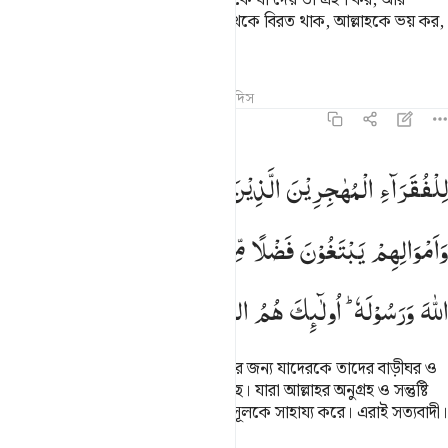
মধ্যেই আবর্তিত না হয়। রসূল তোমাদেরকে যা দেয় তা গ্রহণ কর, আর
তোমাদেরকে যাত্থেকে নিষেধ করে তাত্থেকে বিরত থাক, আল্লাহকে ভয় কর,
আল্লাহ কঠিন শাস্তিদাতা।
তাফসির
পাঠ
প্রতিফলন
কিরাত
হাদিস
৫৯:৮
لفقراء المهاجرين الذين اخرجوا من ديارهم واموالهم يبتغون فضلا من ا
لِلْفُقَرَآءِ
الْمُهٰجِرِیْنَ
الَّذِیْنَ
اُخْرِجُوْا
مِنْ
دِیَارِهِمْ
ِلْفُقَرَآءِ ٱلْمُهَـٰجِرِينَ ٱلَّذِينَ أُخْرِجُوا۟ مِن دِيَـٰرِهِمْ وَأَمْوَٰلِه
وَاَمْوَالِهِمْ
یَبْتَغُوْنَ
فَضْلًا
مِّنَ
اللّٰهِ
وَرِضْوَانًا
وَّیَنْصُرُوْنَ
اللّٰهَ
وَرَسُوْلَهٗ ؕ
اُولٰٓىِٕكَ
هُمُ
الصّٰدِقُوْنَ
(আর এ সম্পদ) সে সব দরিদ্র মুহাজিরদের জন্য যাদেরকে তাদের বাড়ীঘর ও
সম্পত্তি-সম্পদ থেকে উৎখাত করা হয়েছে। যারা আল্লাহর অনুগ্রহ ও সন্তুষ্টি
কামনা করে, আর তারা আল্লাহ ও তাঁর রসূলকে সাহায্য করে। এরাই সত্যবাদী।