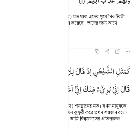
وَلَهُمْ
عَذَابٌ
اَلِیْمٌ
এরা তাদের (অর্থাৎ ইয়াহূদী বানু কাইনুকার) মত যারা এদের পূর্বে নিকটবর্তী
সময়েই তাদের কৃতকর্মের কুফল আস্বাদন করেছে। তাদের জন্য আছে
মর্মান্তিক শাস্তি।
তাফসির
পাঠ
প্রতিফলন
৫৯:১৬
مثل الشيطان اذ قال للانسان اكفر فلما كفر قال اني بريء منك اني اخاف
كَمَثَلِ
الشَّیْطٰنِ
اِذْ
قَالَ
لِلْاِنْسَانِ
اكْفُرْ ۚ
فَلَمَّا
كَفَرَ
َمَثَلِ ٱلشَّيْطَـٰنِ إِذْ قَالَ لِلْإِنسَـٰنِ ٱكْفُرْ فَلَمَّا كَفَرَ قَالَ إِنِّى بَر
قَالَ
اِنِّیْ
بَرِیْٓءٌ
مِّنْكَ
اِنِّیْۤ
اَخَافُ
اللّٰهَ
رَبَّ
الْعٰلَمِیْنَ
(তাদের মিত্ররা তাদেরকে প্রতারিত করেছে) শয়ত্বানের মত। যখন মানুষকে
সে বলে- ‘কুফুরী কর’। অতঃপর মানুষ যখন কুফুরী করে তখন শয়ত্বান বলে-
‘তোমার সাথে আমার কোন সম্পর্ক নেই, আমি বিশ্বজগতের প্রতিপালক
আল্লাহকে ভয় করি।’