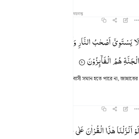
তাফসির
পাঠ
প্রতিফলন
সম্পর্কিত বিষয়বস্তু
৫৯:২০
ا يستوي اصحاب النار واصحاب الجنة اصحاب الجنة هم الفايزون ٢٠
لَا
یَسْتَوِیْۤ
اَصْحٰبُ
النَّارِ
وَاَصْحٰبُ
الْجَنَّةِ ؕ
اَصْحٰبُ
َا يَسْتَوِىٓ أَصْحَـٰبُ ٱلنَّارِ وَأَصْحَـٰبُ ٱلْجَنَّةِ ۚ أَصْحَـٰبُ ٱلْجَنَّةِ هُمُ ٱل
الْجَنَّةِ
هُمُ
الْفَآىِٕزُوْنَ
জাহান্নামের অধিবাসী আর জান্নাতের অধিবাসী সমান হতে পারে না, জান্নাতের
অধিবাসীরাই সফল।
তাফসির
পাঠ
প্রতিফলন
৫৯:২১
و انزلنا هاذا القران على جبل لرايته خاشعا متصدعا من خشية الله وتلك 
لَوْ
اَنْزَلْنَا
هٰذَا
الْقُرْاٰنَ
عَلٰی
جَبَلٍ
لَّرَاَیْتَهٗ
خَاشِعًا
َوْ أَنزَلْنَا هَـٰذَا ٱلْقُرْءَانَ عَلَىٰ جَبَلٍۢ لَّرَأَيْتَهُۥ خَـٰشِعًۭا مُّتَصَدِّعًۭا مِّنْ خَشْيَةِ ٱللَّهِ ۚ و