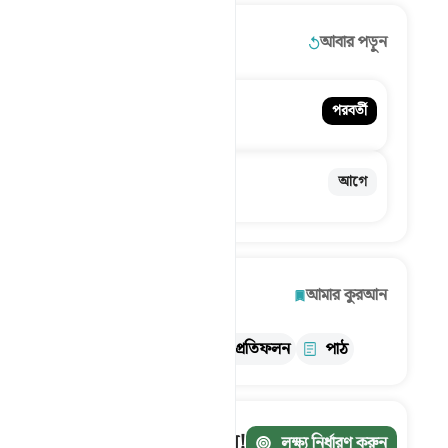
আরও বিস্তারিত!
আবার পড়ুন
৬০. Al-Mumtahanah
পরবর্তী
নারী, যাকে পরীক্ষা করা হবে
৫৮. Al-Mujadila
আগে
অনুযোগকারিণী
অন্বেষণ করুন
আমার কুরআন
তথ্য
তাফসির
প্রতিফলন
পাঠ
আপনার যাত্রা ট্র্যাক করুন!
লক্ষ্য নির্ধারণ করুন