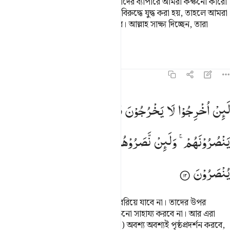
তোমাদের সাথে বেরিয়ে যাব, আর তোমাদের ব্যাপারে আমরা কক্ষনো কারো
কথা মেনে নেব না। আর যদি তোমাদের বিরুদ্ধে যুদ্ধ করা হয়, তাহলে আমরা
অবশ্য অবশ্যই তোমাদেরকে সাহায্য করব। আল্লাহ সাক্ষ্য দিচ্ছেন, তারা
অবশ্যই মিথ্যেবাদী।
তাফসির
পাঠ
প্রতিফলন
৫৯:১২
ين اخرجوا لا يخرجون معهم ولين قوتلوا لا ينصرونهم ولين نصروهم ليولن ا
لَىِٕنْ
اُخْرِجُوْا
لَا
یَخْرُجُوْنَ
مَعَهُمْ ۚ
وَلَىِٕنْ
قُوْتِلُوْا
لَا
َئِنْ أُخْرِجُوا۟ لَا يَخْرُجُونَ مَعَهُمْ وَلَئِن قُوتِلُوا۟ لَا يَنصُرُونَهُمْ وَلَئِن نَّصَرُوهُمْ لَيُو
یَنْصُرُوْنَهُمْ ۚ
وَلَىِٕنْ
نَّصَرُوْهُمْ
لَیُوَلُّنَّ
الْاَدْبَارَ ۫
ثُمَّ
لَا
یُنْصَرُوْنَ
তারা বহিস্কৃত হলেও এরা তাদের সাথে বেরিয়ে যাবে না। তাদের উপর
আক্রমণ করা হলেও এরা তাদেরকে কক্ষনো সাহায্য করবে না। আর এরা
সাহায্য করলেও তারা (অর্থাৎ মুনাফিকরা) অবশ্য অবশ্যই পৃষ্ঠপ্রদর্শন করবে,