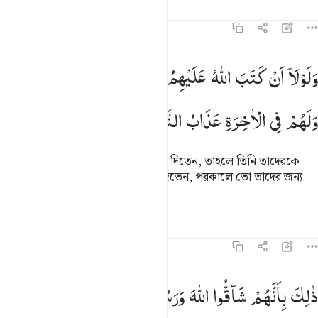
তাফসির
পাঠ
প্রতিফলন
কিরাত
৫৯:৩
لولا ان كتب الله عليهم الجلاء لعذبهم في الدنيا ولهم في الاخرة عذاب الن
وَلَوْلَاۤ
اَنْ
كَتَبَ
اللّٰهُ
عَلَیْهِمُ
الْجَلَآءَ
لَعَذَّبَهُمْ
فِی
الدُّنْیَا ؕ
َلَوْلَآ أَن كَتَبَ ٱللَّهُ عَلَيْهِمُ ٱلْجَلَآءَ لَعَذَّبَهُمْ فِى ٱلدُّنْيَا ۖ وَل
وَلَهُمْ
فِی
الْاٰخِرَةِ
عَذَابُ
النَّارِ
আল্লাহ যদি তাদের জন্য নির্বাসন না লিখে দিতেন, তাহলে তিনি তাদেরকে
দুনিয়াতেই অবশ্য অবশ্যই (অন্য) শাস্তি দিতেন, পরকালে তো তাদের জন্য
জাহান্নামের শাস্তি আছেই।
তাফসির
পাঠ
প্রতিফলন
৫৯:৪
الك بانهم شاقوا الله ورسوله ومن يشاق الله فان الله شديد العقاب ٤
ذٰلِكَ
بِاَنَّهُمْ
شَآقُّوا
اللّٰهَ
وَرَسُوْلَهٗ ۚ
وَمَنْ
یُّشَآقِّ
اللّٰهَ
فَاِنَّ
َٰلِكَ بِأَنَّهُمْ شَآقُّوا۟ ٱللَّهَ وَرَسُولَهُۥ ۖ وَمَن يُشَآقِّ ٱللَّهَ فَإِنَّ ٱللَّه