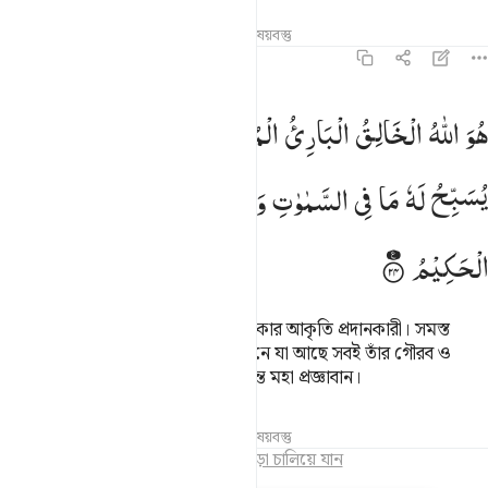
তাফসির
পাঠ
প্রতিফলন
সম্পর্কিত বিষয়বস্তু
৫৯:২৪
و الله الخالق الباري المصور له الاسماء الحسنى يسبح له ما في السماو
هُوَ
اللّٰهُ
الْخَالِقُ
الْبَارِئُ
الْمُصَوِّرُ
لَهُ
الْاَسْمَآءُ
الْحُسْنٰی ؕ
ُوَ ٱللَّهُ ٱلْخَـٰلِقُ ٱلْبَارِئُ ٱلْمُصَوِّرُ ۖ لَهُ ٱلْأَسْمَآءُ ٱلْحُسْنَىٰ ۚ يُسَب
یُسَبِّحُ
لَهٗ
مَا
فِی
السَّمٰوٰتِ
وَالْاَرْضِ ۚ
وَهُوَ
الْعَزِیْزُ
الْحَكِیْمُ
তিনিই আল্লাহ সৃষ্টিকারী, উদ্ভাবনকারী, আকার আকৃতি প্রদানকারী। সমস্ত
উত্তম নামের অধিকারী। আসমান ও যমীনে যা আছে সবই তাঁর গৌরব ও
মহিমা ঘোষণা করে। তিনি প্রবল পরাক্রান্ত মহা প্রজ্ঞাবান।
তাফসির
পাঠ
প্রতিফলন
সম্পর্কিত বিষয়বস্তু
অধ্যায়ের সমাপ্তি
পড়া চালিয়ে যান