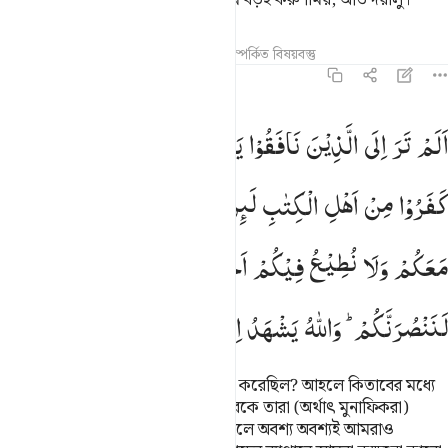
রেখো না। হে আমাদের প্রতিপালক! তুমি বড়ই করুণাময়, অতি দয়ালু।’
তাফসির
পাঠ
প্রতিফলন
কিরাত
সম্পর্কিত বিষয়বস্তু
৫৯:১১
لم تر الى الذين نافقوا يقولون لاخوانهم الذين كفروا من اهل الكتاب لي
اَلَمْ
تَرَ
اِلَی
الَّذِیْنَ
نَافَقُوْا
یَقُوْلُوْنَ
لِاِخْوَانِهِمُ
الَّذِیْنَ
َلَمْ تَرَ إِلَى ٱلَّذِينَ نَافَقُوا۟ يَقُولُونَ لِإِخْوَٰنِهِمُ ٱلَّذِينَ كَفَرُوا۟ مِنْ أَهْلِ ٱلْكِتَـٰبِ
كَفَرُوْا
مِنْ
اَهْلِ
الْكِتٰبِ
لَىِٕنْ
اُخْرِجْتُمْ
لَنَخْرُجَنَّ
مَعَكُمْ
وَلَا
نُطِیْعُ
فِیْكُمْ
اَحَدًا
اَبَدًا ۙ
وَّاِنْ
قُوْتِلْتُمْ
لَنَنْصُرَنَّكُمْ ؕ
وَاللّٰهُ
یَشْهَدُ
اِنَّهُمْ
لَكٰذِبُوْنَ
তুমি কি তাদেরকে দেখনি যারা মুনাফিকী করেছিল? আহলে কিতাবের মধ্যে
যারা কুফুরী করেছিল তাদের সেই ভাইদেরকে তারা (অর্থাৎ মুনাফিকরা)
বলেছিল- ‘তোমরা যদি বহিস্কৃত হও, তাহলে অবশ্য অবশ্যই আমরাও