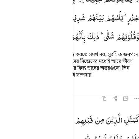
جُدُرٍ ؕ
بَاْسُهُمْ
بَیْنَهُمْ
شَدِیْدٌ ؕ
تَحْسَبُهُمْ
جَمِیْعًا
وَّقُلُوْبُهُمْ
شَتّٰی ؕ
ذٰلِكَ
بِاَنَّهُمْ
قَوْمٌ
لَّا
یَعْقِلُوْنَ
তারা ঐক্যবদ্ধ হয়ে তোমাদের বিরুদ্ধে যুদ্ধ করতে সমর্থ নয়, সুরক্ষিত জনপদে
বা দেয়ালের আড়ালে অবস্থান ছাড়া। তাদের নিজেদের মধ্যেই আছে ভীষণ
শত্রুতা। তুমি তাদেরকে ঐক্যবদ্ধ মনে কর কিন্তু তাদের অন্তরগুলো ভিন্ন
ভিন্ন। এর কারণ এই যে, তারা এক নির্বোধ সম্প্রদায়।
তাফসির
পাঠ
প্রতিফলন
কিরাত
৫৯:১৫
مثل الذين من قبلهم قريبا ذاقوا وبال امرهم ولهم عذاب اليم ١٥
كَمَثَلِ
الَّذِیْنَ
مِنْ
قَبْلِهِمْ
قَرِیْبًا
ذَاقُوْا
وَبَالَ
اَمْرِهِمْ ۚ
َمَثَلِ ٱلَّذِينَ مِن قَبْلِهِمْ قَرِيبًۭا ۖ ذَاقُوا۟ وَبَالَ أَمْرِهِمْ وَلَهُمْ عَذَابٌ أَلِيم