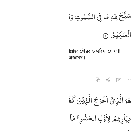
بح لله ما في السماوات وما في الارض وهو العزيز الحكيم ١
سَبَّحَ
لِلّٰهِ
مَا
فِی
السَّمٰوٰتِ
وَمَا
فِی
الْاَرْضِ ۚ
وَهُوَ
الْعَزِیْزُ
َبَّحَ لِلَّهِ مَا فِى ٱلسَّمَـٰوَٰتِ وَمَا فِى ٱلْأَرْضِ ۖ وَهُوَ ٱلْعَزِيزُ ٱلْحَكِيم
الْحَكِیْمُ
আসমান ও যমীনে যা কিছু আছে সবই আল্লাহর গৌরব ও মহিমা ঘোষণা
করে। আর তিনি (আল্লাহ) পরাক্রমশালী প্রজ্ঞাময়।
তাফসির
পাঠ
প্রতিফলন
৫৯:২
و الذي اخرج الذين كفروا من اهل الكتاب من ديارهم لاول الحشر ما ظنن
هُوَ
الَّذِیْۤ
اَخْرَجَ
الَّذِیْنَ
كَفَرُوْا
مِنْ
اَهْلِ
الْكِتٰبِ
مِنْ
ُوَ ٱلَّذِىٓ أَخْرَجَ ٱلَّذِينَ كَفَرُوا۟ مِنْ أَهْلِ ٱلْكِتَـٰبِ مِن دِيَـٰرِهِمْ 
دِیَارِهِمْ
لِاَوَّلِ
الْحَشْرِ ؔؕ
مَا
ظَنَنْتُمْ
اَنْ
یَّخْرُجُوْا
وَظَنُّوْۤا