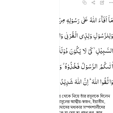
৫৯:৭
ا افاء الله على رسوله من اهل القرى فلله وللرسول ولذي القربى واليتام
مَاۤ
اَفَآءَ
اللّٰهُ
عَلٰی
رَسُوْلِهٖ
مِنْ
اَهْلِ
الْقُرٰی
فَلِلّٰهِ
َّآ أَفَآءَ ٱللَّهُ عَلَىٰ رَسُولِهِۦ مِنْ أَهْلِ ٱلْقُرَىٰ فَلِلَّهِ وَلِلرَّسُولِ 
وَلِلرَّسُوْلِ
وَلِذِی
الْقُرْبٰی
وَالْیَتٰمٰی
وَالْمَسٰكِیْنِ
وَابْنِ
السَّبِیْلِ ۙ
كَیْ
لَا
یَكُوْنَ
دُوْلَةً
بَیْنَ
الْاَغْنِیَآءِ
مِنْكُمْ ؕ
وَمَاۤ
اٰتٰىكُمُ
الرَّسُوْلُ
فَخُذُوْهُ ۗ
وَمَا
نَهٰىكُمْ
عَنْهُ
فَانْتَهُوْا ۚ
وَاتَّقُوا
اللّٰهَ ؕ
اِنَّ
اللّٰهَ
شَدِیْدُ
الْعِقَابِ
যে ধন-সম্পদ আল্লাহ জনপদবাসীদের কাছ থেকে নিয়ে তাঁর রসূলকে দিলেন
তা আল্লাহর জন্য তাঁর রসূলের জন্য আর রসূলের আত্মীয়-স্বজন, ইয়াতীম,
মিসকীন ও পথিকদের জন্য যাতে তা তোমাদের মধ্যকার সম্পদশালীদের