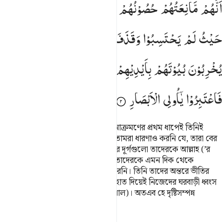
اَنَّهُمْ
مَّانِعَتُهُمْ
حُصُوْنُهُمْ
مِّنَ
اللّٰهِ
فَاَتٰىهُمُ
اللّٰهُ
مِنْ
حَیْثُ
لَمْ
یَحْتَسِبُوْا
وَقَذَفَ
فِیْ
قُلُوْبِهِمُ
الرُّعْبَ
یُخْرِبُوْنَ
بُیُوْتَهُمْ
بِاَیْدِیْهِمْ
وَاَیْدِی
الْمُؤْمِنِیْنَ ۗ
فَاعْتَبِرُوْا
یٰۤاُولِی
الْاَبْصَارِ
কিতাবধারীদের অন্তর্ভুক্ত কাফিরদেরকে আক্রমণের প্রথম ধাপেই তিনিই
তাদের বাড়ী থেকে বের ক’রে দিলেন। তোমরা ধারণাও করনি যে, তারা বের
হবে। আর তারা মনে করেছিল যে, তাদের দূর্গগুলো তাদেরকে আল্লাহ (’র
কবল) থেকে রক্ষা করবে। কিন্তু আল্লাহ তাদেরকে এমন দিক থেকে
পাকড়াও করলেন যা তারা ভাবতেও পারেনি। তিনি তাদের অন্তরে ভীতির
সঞ্চার করলেন। তারা তাদের নিজেদের হাত দিয়েই নিজেদের ঘরবাড়ী ধ্বংস
করল, আর মু’মিনদের হাতেও (ধ্বংস করাল)। অতএব হে দৃষ্টিসম্পন্ন
মানুষেরা! তোমরা শিক্ষা গ্রহণ কর।