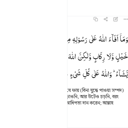
তাফসির
পাঠ
প্রতিফলন
হাদিস
৫৯:৬
ما افاء الله على رسوله منهم فما اوجفتم عليه من خيل ولا ركاب ولا
وَمَاۤ
اَفَآءَ
اللّٰهُ
عَلٰی
رَسُوْلِهٖ
مِنْهُمْ
فَمَاۤ
اَوْجَفْتُمْ
عَلَیْهِ
مِنْ
َمَآ أَفَآءَ ٱللَّهُ عَلَىٰ رَسُولِهِۦ مِنْهُمْ فَمَآ أَوْجَفْتُمْ عَلَيْهِ مِنْ خَيْلٍۢ وَلَا ر
خَیْلٍ
وَّلَا
رِكَابٍ
وَّلٰكِنَّ
اللّٰهَ
یُسَلِّطُ
رُسُلَهٗ
عَلٰی
مَنْ
یَّشَآءُ ؕ
وَاللّٰهُ
عَلٰی
كُلِّ
شَیْءٍ
قَدِیْرٌ
আল্লাহ তাঁর রসূলকে তাদের কাছ থেকে যে ফায় (বিনা যুদ্ধে পাওয়া সম্পদ)
দিয়েছেন তার জন্য তোমরা ঘোড়াও দৌড়াওনি, আর উটেও চড়নি, বরং
আল্লাহ তাঁর রসূলগণকে যার উপর ইচ্ছে আধিপত্য দান করেন; আল্লাহ
সর্ববিষয়ে ক্ষমতাবান।
তাফসির
পাঠ
প্রতিফলন
হাদিস