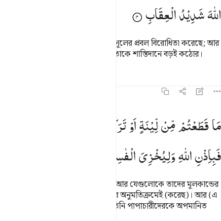
اللّٰهَ
شَدِیْدُ
الْعِقَابِ
এর কারণ এই যে, তারা আল্লাহ ও তাঁর রসূলের প্রবল বিরোধিতা করেছে; আর
যে-ই আল্লাহর বিরোধিতা করবে, আল্লাহ তাকে শাস্তিদানে বড়ই কঠোর।
তাফসির
পাঠ
প্রতিফলন
৫৯:৫
ا قطعتم من لينة او تركتموها قايمة على اصولها فباذن الله وليخزي الف
مَا
قَطَعْتُمْ
مِّنْ
لِّیْنَةٍ
اَوْ
تَرَكْتُمُوْهَا
قَآىِٕمَةً
عَلٰۤی
اُصُوْلِهَا
َا قَطَعْتُم مِّن لِّينَةٍ أَوْ تَرَكْتُمُوهَا قَآئِمَةً عَلَىٰٓ أُصُولِهَا فَبِإِذْن
فَبِاِذْنِ
اللّٰهِ
وَلِیُخْزِیَ
الْفٰسِقِیْنَ
তোমরা খেজুরের যে গাছগুলো কেটেছ আর যেগুলোকে তাদের মূলকান্ডের
উপর দাঁড়িয়ে থাকতে দিয়েছ, তা আল্লাহর অনুমতিক্রমেই (করেছ)। আর (এ
অনুমতি আল্লাহ এজন্য দিয়েছেন) যেন তিনি পাপাচারীদেরকে অপমানিত
করেন।