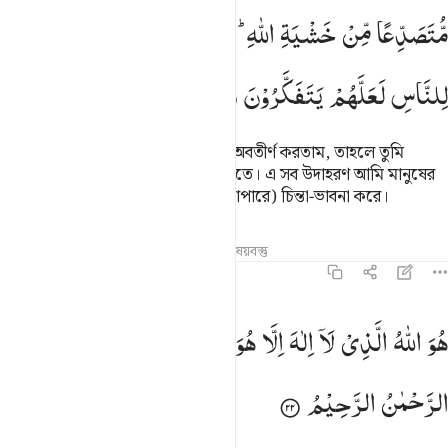
مُّتَصَدِّعًا
مِّنْ
خَشْیَةِ
اللّٰهِ ؕ
وَتِلْكَ
الْاَمْثَالُ
نَضْرِبُهَا
لِلنَّاسِ
لَعَلَّهُمْ
یَتَفَكَّرُوْنَ
আমি যদি এ কুরআনকে পাহাড়ের উপর অবতীর্ণ করতাম, তাহলে তুমি
আল্লাহর ভয়ে তাকে বিনীত ও বিদীর্ণ দেখতে। এ সব উদাহরণ আমি মানুষের
জন্য বর্ণনা করি যাতে তারা (নিজেদের ব্যাপারে) চিন্তা-ভাবনা করে।
তাফসির
পাঠ
প্রতিফলন
সম্পর্কিত বিষয়বস্তু
৫৯:২২
و الله الذي لا الاه الا هو عالم الغيب والشهادة هو الرحمان الرحيم ٢٢
هُوَ
اللّٰهُ
الَّذِیْ
لَاۤ
اِلٰهَ
اِلَّا
هُوَ ۚ
عٰلِمُ
الْغَیْبِ
وَالشَّهَادَةِ ۚ
هُوَ
ُوَ ٱللَّهُ ٱلَّذِى لَآ إِلَـٰهَ إِلَّا هُوَ ۖ عَـٰلِمُ ٱلْغَيْبِ وَٱلشَّهَـٰدَةِ ۖ هُوَ
الرَّحْمٰنُ
الرَّحِیْمُ