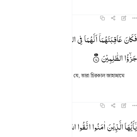
তাফসির
পাঠ
প্রতিফলন
৫৯:১৭
كان عاقبتهما انهما في النار خالدين فيها وذالك جزاء الظالمين ١٧
فَكَانَ
عَاقِبَتَهُمَاۤ
اَنَّهُمَا
فِی
النَّارِ
خَالِدَیْنِ
فِیْهَا ؕ
وَذٰلِكَ
َكَانَ عَـٰقِبَتَهُمَآ أَنَّهُمَا فِى ٱلنَّارِ خَـٰلِدَيْنِ فِيهَا ۚ وَذَٰلِكَ جَزَٰٓ
جَزٰٓؤُا
الظّٰلِمِیْنَ
কাজেই তাদের উভয়ের পরিণাম হবে এই যে, তারা চিরকাল জাহান্নামে
থাকবে, আর যালিমদের এটাই প্রতিফল।
তাফসির
পাঠ
প্রতিফলন
৫৯:১৮
ا ايها الذين امنوا اتقوا الله ولتنظر نفس ما قدمت لغد واتقوا الله ان الله 
یٰۤاَیُّهَا
الَّذِیْنَ
اٰمَنُوا
اتَّقُوا
اللّٰهَ
وَلْتَنْظُرْ
نَفْسٌ
مَّا
قَدَّمَتْ
َـٰٓأَيُّهَا ٱلَّذِينَ ءَامَنُوا۟ ٱتَّقُوا۟ ٱللَّهَ وَلْتَنظُرْ نَفْسٌۭ مَّا قَدَّمَتْ لِغَدٍۢ ۖ وَٱ