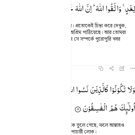
لِغَدٍ ۚ
وَاتَّقُوا
اللّٰهَ ؕ
اِنَّ
اللّٰهَ
خَبِیْرٌ
بِمَا
تَعْمَلُوْنَ
হে মু’মিনগণ! তোমরা আল্লাহকে ভয় কর। প্রত্যেকেই চিন্তা করে দেখুক,
আগামীকালের জন্য সে কী (পুণ্য কাজ) অগ্রিম পাঠিয়েছে। আর তোমরা
আল্লাহকে ভয় কর, তোমরা যা কর আল্লাহ সে সম্পর্কে পুরোপুরি খবর
রাখেন।
তাফসির
পাঠ
প্রতিফলন
হাদিস
৫৯:১৯
لا تكونوا كالذين نسوا الله فانساهم انفسهم اولايك هم الفاسقون ١٩
وَلَا
تَكُوْنُوْا
كَالَّذِیْنَ
نَسُوا
اللّٰهَ
فَاَنْسٰىهُمْ
اَنْفُسَهُمْ ؕ
َلَا تَكُونُوا۟ كَٱلَّذِينَ نَسُوا۟ ٱللَّهَ فَأَنسَىٰهُمْ أَنفُسَهُمْ ۚ أُو۟لَـٰٓ
اُولٰٓىِٕكَ
هُمُ
الْفٰسِقُوْنَ
তোমরা তাদের মত হয়ো না যারা আল্লাহকে ভুলে গেছে, ফলে আল্লাহও
তাদেরকে করেছেন আত্মভোলা। এরা পাপাচারী লোক।