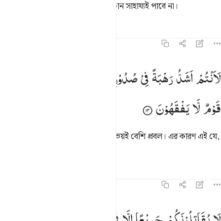
অতঃপর তারা (অর্থাৎ কাফিররা) আর কোন সাহায্যই পাবে না।
তাফসির
পাঠ
প্রতিফলন
৫৯:১৩
انتم اشد رهبة في صدورهم من الله ذالك بانهم قوم لا يفقهون ١٣
لَاَنْتُمْ
اَشَدُّ
رَهْبَةً
فِیْ
صُدُوْرِهِمْ
مِّنَ
اللّٰهِ ؕ
ذٰلِكَ
بِاَنَّهُمْ
َأَنتُمْ أَشَدُّ رَهْبَةًۭ فِى صُدُورِهِم مِّنَ ٱللَّهِ ۚ ذَٰلِكَ بِأَنَّهُمْ قَوْمٌۭ لَّا يَفْقَهُونَ ١٣
قَوْمٌ
لَّا
یَفْقَهُوْنَ
তাদের অন্তরে আল্লাহর চেয়ে তোমাদের ভয়ই বেশি প্রবল। এর কারণ এই যে,
তারা এক বিবেক-বুদ্ধিহীন সম্প্রদায়।
তাফসির
পাঠ
প্রতিফলন
৫৯:১৪
ا يقاتلونكم جميعا الا في قرى محصنة او من وراء جدر باسهم بينهم شديد
لَا
یُقَاتِلُوْنَكُمْ
جَمِیْعًا
اِلَّا
فِیْ
قُرًی
مُّحَصَّنَةٍ
اَوْ
مِنْ
وَّرَآءِ
َا يُقَـٰتِلُونَكُمْ جَمِيعًا إِلَّا فِى قُرًۭى مُّحَصَّنَةٍ أَوْ مِن وَرَآءِ جُدُرٍۭ ۚ بَأْسُهُم بَ