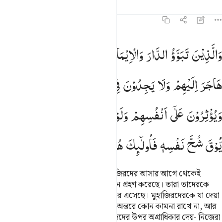
তাফসির
পাঠ
প্রতিফলন
কিরাত
৫৯:৯
الذين تبوءوا الدار والايمان من قبلهم يحبون من هاجر اليهم ولا يج
وَالَّذِیْنَ
تَبَوَّؤُ
الدَّارَ
وَالْاِیْمَانَ
مِنْ
قَبْلِهِمْ
یُحِبُّوْنَ
مَنْ
َٱلَّذِينَ تَبَوَّءُو ٱلدَّارَ وَٱلْإِيمَـٰنَ مِن قَبْلِهِمْ يُحِبُّونَ مَنْ هَاجَر
هَاجَرَ
اِلَیْهِمْ
وَلَا
یَجِدُوْنَ
فِیْ
صُدُوْرِهِمْ
حَاجَةً
مِّمَّاۤ
اُوْتُوْا
وَیُؤْثِرُوْنَ
عَلٰۤی
اَنْفُسِهِمْ
وَلَوْ
كَانَ
بِهِمْ
خَصَاصَةٌ ۫ؕ
وَمَنْ
یُّوْقَ
شُحَّ
نَفْسِهٖ
فَاُولٰٓىِٕكَ
هُمُ
الْمُفْلِحُوْنَ
(আর এ সম্পদ তাদের জন্যও) যারা মুহাজিরদের আসার আগে থেকেই
(মাদীনাহ) নগরীর বাসিন্দা ছিল আর ঈমান গ্রহণ করেছে। তারা তাদেরকে
ভালবাসে যারা তাদের কাছে হিজরাত করে এসেছে। মুহাজিরদেরকে যা দেয়া
হয়েছে তা পাওয়ার জন্য তারা নিজেদের অন্তরে কোন কামনা রাখে না, আর
তাদেরকে (অর্থাৎ মুহাজিরদেরকে) নিজেদের উপর অগ্রাধিকার দেয়- নিজেরা