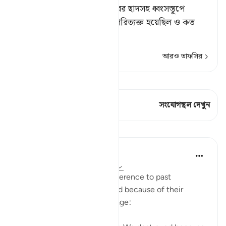
যালেম, এসব জনপদ তাদের ঘরের ছাদসহ ধ্বংসস্তূপে
পরিণত হয়েছিল এবং কত কূপ পরিত্যক্ত হয়েছিল ও কত
সুদৃঢ় প্রাসাদও
…
আরও পড়ুন
আরও তাফসির
কিরাত দেখুন
এই শ্লোকে আছে 2 সংযোগস্থল
সংযোগস্থল দেখুন
পাঠ
In the Shade of the Quran
৩১ সপ্তাহ আগে
·
রেফারেন্সিং
আয়াহ ২২:৪৫
The surah adds a general reference to past
communities which suffered because of their
attitude to the divine message: