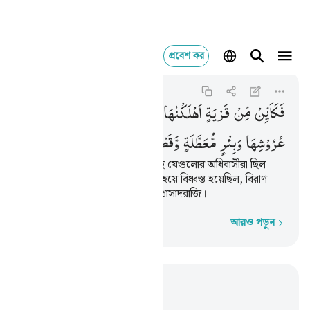
প্রবেশ কর
فكاين من قرية اهلك
Al-Hajj
22:45
২২:৪৫
فَكَاَیِّنْ
مِّنْ
قَرْیَةٍ
اَهْلَكْنٰهَا
وَهِیَ
ظَالِمَةٌ
فَهِیَ
خَاوِیَةٌ
عَلٰی
عُرُوْشِهَا
وَبِئْرٍ
مُّعَطَّلَةٍ
وَّقَصْرٍ
مَّشِیْدٍ
আমি কত জনবসতিকে ধ্বংস করেছি যেগুলোর অধিবাসীরা ছিল
যালিম, সেগুলো ছাদের ভরে পতিত হয়ে বিধ্বস্ত হয়েছিল, বিরাণ
হয়েছিল কত কূপ আর সুউচ্চ সুদৃঢ় প্রাসাদরাজি।
আরও পড়ুন
শব্দে শব্দে
প্রাসঙ্গিকভাবে পড়ুন
অধ্যায় ২২, পৃষ্ঠা ৩০৪, জুজ ১৭