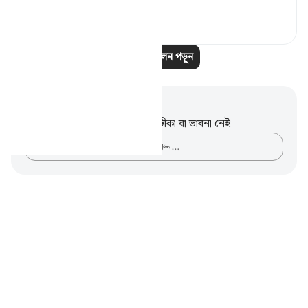
৩
০
আরও প্রতিফলন পড়ুন
নোট এবং প্রতিফলন
এই পদটি সম্পর্কে আপনার কোনো টীকা বা ভাবনা নেই।
আপনার ভাবনাগুলো লিপিবদ্ধ করুন…
Notes
placeholders