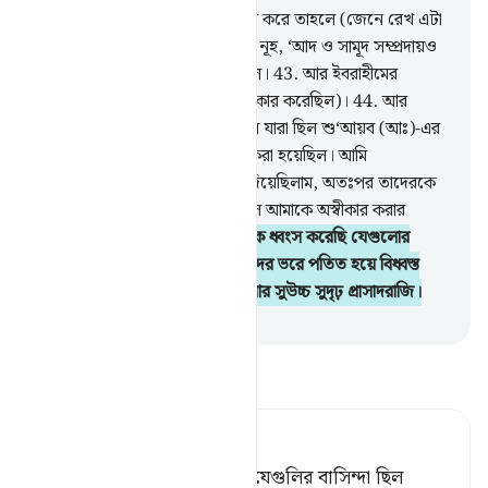
42
.
লোকেরা যদি তোমাকে অস্বীকার করে তাহলে (জেনে রেখ এটা
কোন নতুন ব্যাপার নয়) তাদের পূর্বে নূহ, ‘আদ ও সামূদ সম্প্রদায়ও
(তাদের রসূলদের) অস্বীকার করেছিল।
43
.
আর ইবরাহীমের
সম্প্রদায় ও লূতের সম্প্রদায়ও (অস্বীকার করেছিল)।
44
.
আর
মাদইয়ানবাসীরাও [অস্বীকার করেছিল যারা ছিল শু‘আয়ব (আঃ)-এর
সম্প্রদায়], আর মূসাকেও অস্বীকার করা হয়েছিল। আমি
অস্বীকারকারীদেরকে সময়- সুযোগ দিয়েছিলাম, অতঃপর তাদেরকে
পাকড়াও করেছিলাম। কত ভীষণ ছিল আমাকে অস্বীকার করার
পরিণতি!
45
.
আমি কত জনবসতিকে ধ্বংস করেছি যেগুলোর
অধিবাসীরা ছিল যালিম, সেগুলো ছাদের ভরে পতিত হয়ে বিধ্বস্ত
হয়েছিল, বিরাণ হয়েছিল কত কূপ আর সুউচ্চ সুদৃঢ় প্রাসাদরাজি।
-
Taisirul Quran
তাফসীর পড়ুন
Tafsir Ahsanul Bayaan
আমি ধ্বংস করেছি কত জনপদ যেগুলির বাসিন্দা ছিল