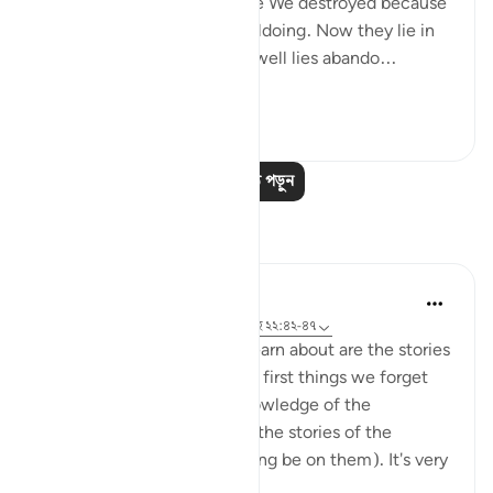
"How many a township have We destroyed because
it had been immersed in evildoing. Now they lie in
desolate ruin. How many a well lies abando...
আরো দেখুন
০
০
আরও পাঠ পড়ুন
প্রতিফলন
Hana Alasry
৭ বছর পূর্বে
·
রেফারেন্সিং
সূরা ২২ এবং আয়াহ ২২:৪২-৪৭
One of the first things we learn about are the stories
of Prophets. And one of the first things we forget
about as we grow in our knowledge of the
complexities of Islam are... the stories of the
prophets (may Allah's blessing be on them). It's very
interesting...
আরো দেখুন