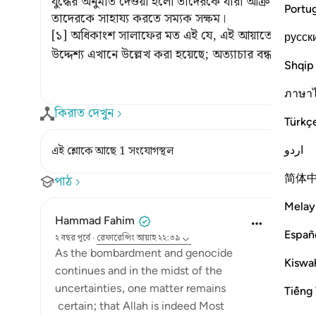
যুদ্ধের অনুমতি দেওয়া হলো তাদেরকে যারা আক্রান্ত হয়েছ
Portu
তাদেরকে সাহায্য করতে সম্যক সক্ষম।
[১] অধিকাংশ সালাফের মত এই যে, এই আয়াতে সর্বপ্রথম 
русск
উদ্দেশ্য এখানে উল্লেখ করা হয়েছে; অত্যাচার বন্ধ করা ও 
Shqip
ภาษา
কিরাত দেখুন
Türkç
اردو
এই শ্লোকে আছে 1 সংযোগস্থল
简体
পাঠ
Melay
Hammad Fahim
Españ
২ বছর পূর্বে
·
রেফারেন্সিং
আয়াহ ২২:৩৯
As the bombardment and genocide
Kiswah
continues and in the midst of the
uncertainties, one matter remains
Tiếng 
certain; that Allah is indeed Most