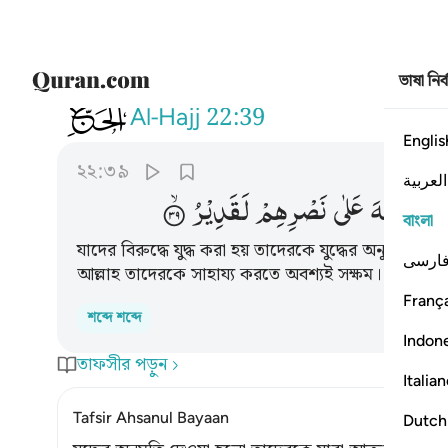
ভাষা নির
022
اذن للذين يقاتلون بانهم ظلموا وا
Al-Hajj
22:39
Englis
২২:৩৯
العربية
وَاِنَّ
اللّٰهَ
عَلٰی
نَصْرِهِمْ
لَقَدِیْرُ
বাংলা
যাদের বিরুদ্ধে যুদ্ধ করা হয় তাদেরকে যুদ্ধের অনুমতি দে
ارسی
আল্লাহ তাদেরকে সাহায্য করতে অবশ্যই সক্ষম।
França
শব্দে শব্দে
Indon
তাফসীর পড়ুন
Italia
Tafsir Ahsanul Bayaan
Dutch