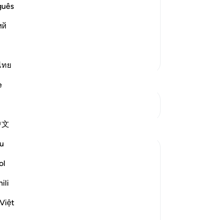
ে; কারণ তারা অত্যাচারিত।[১] আর নিশ্চয় আল্লাহ
করে
guês
-
Ta
জিহাদের আদেশ দেওয়া হয়েছে। যার দু'টি
ий
আল্লাহর কালেমা উঁচু করা। কারণ যদি
…
আরও পড়ুন
নো
এই 
আরও তাফসির
ไทย
e
সংযোগস্থল দেখুন
中文
প্রতিফলন
u
Razia Zahra
ol
২ বছর পূর্বে
·
রেফারেন্সিং
আয়াহ ২২:৩৯
In the Name of Allah, the Most Merciful,
ili
the Especially Merciful,
Việt
The stories of nations before serve as a