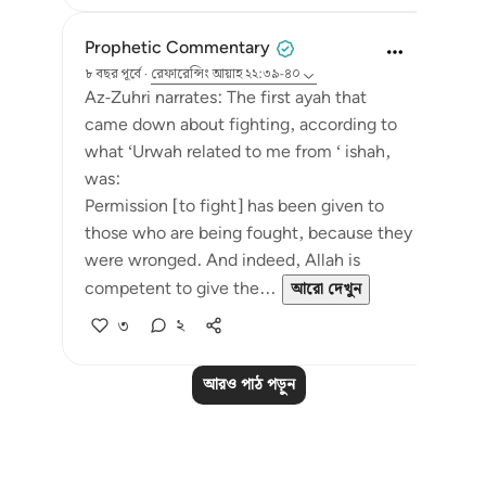
Prophetic Commentary
৮ বছর পূর্বে
·
রেফারেন্সিং
আয়াহ ২২:৩৯-৪০
Az-Zuhri narrates: The first ayah that
came down about fighting, according to
what ‘Urwah related to me from ‘ ishah,
was:
Permission [to fight] has been given to
those who are being fought, because they
were wronged. And indeed, Allah is
competent to give the...
আরো দেখুন
৩
২
আরও পাঠ পড়ুন