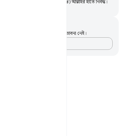
, সকল কাজের শেষ পরিণাম (ও সিদ্ধান্ত) আল্লাহর হাতে নিবদ্ধ।
isirul Quran
ট এবং প্রতিফলন
পদটি সম্পর্কে আপনার কোনো টীকা বা ভাবনা নেই।
আপনার ভাবনাগুলো লিপিবদ্ধ করুন…