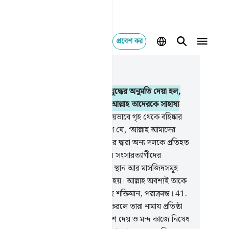
প্রবেশ কর
াসঙ্গিকভাবে পড়ুন
যায় ২২, পৃষ্ঠা ৩০৩, জুজ ১৭
.
যাদের বিরুদ্ধে যুদ্ধ করা হয় তাদেরকে যুদ্ধের অনুমতি দেয়া হল,
না তাদের প্রতি অত্যাচার করা হয়েছে। আল্লাহ তাদেরকে সাহায্য
ে অবশ্যই সক্ষম।
40
.
তাদেরকে অন্যায়ভাবে গৃহ থেকে বহিষ্কার
 হয়েছে শুধু তাদের এ কথা বলার কারণে যে, ‘আল্লাহ আমাদের
তিপালক।’ আল্লাহ যদি মানুষদের এক দলের দ্বারা অন্য দলকে প্রতিহত
করতেন, তাহলে বিধ্বস্ত হয়ে যেত খ্রীষ্টান সংসারত্যাগীদের
সনালয়, গির্জা ও ইয়াহূদীদের উপাসনার স্থান আর মাসজিদসমূহ
ানে আল্লাহর নাম অধিকহারে স্মরণ করা হয়। আল্লাহ অবশ্যই তাকে
ায্য করেন যে তাঁকে সাহায্য করে, আল্লাহ শক্তিমান, পরাক্রান্ত।
41
.
া হল) যাদেরকে আমি যমীনে প্রতিষ্ঠিত করলে তারা নামায প্রতিষ্ঠা
, যাকাত প্রদান করে, সৎ কাজের আদেশ দেয় ও মন্দ কাজে নিষেধ