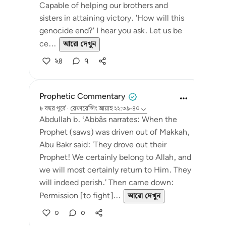
Capable of helping our brothers and
sisters in attaining victory. 'How will this
genocide end?' I hear you ask. Let us be
ce...
আরো দেখুন
২৪
৭
Prophetic Commentary
৮ বছর পূর্বে
·
রেফারেন্সিং
আয়াহ ২২:৩৯-৪০
Abdullah b. ‘Abbâs narrates: When the
Prophet (saws) was driven out of Makkah,
Abu Bakr said: 'They drove out their
Prophet! We certainly belong to Allah, and
we will most certainly return to Him. They
will indeed perish.' Then came down:
Permission [to fight]...
আরো দেখুন
০
০