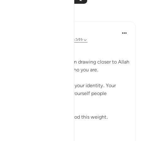
প্রতিফলন
Ali Ali
৮ সপ্তাহ আগে
·
রেফারেন্সিং
আয়াহ ২০:২৫, ২:১৫৬
Bismillah.
One of the hardest barriers in drawing closer to Allah
ﷻ is the fear of changing who you are.
Not just your actions — but your identity. Your
personality. The version of yourself people
recognize.
And even Musa ﷺ understood this weight.
Before s...
আরো দেখুন