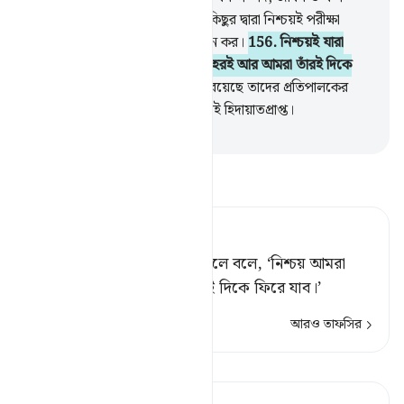
ফসলের ক্ষয়-ক্ষতি (এসবের) কোনকিছুর দ্বারা নিশ্চয়ই পরীক্ষা
করব, ধৈর্যশীলদেরকে সুসংবাদ প্রদান কর।
156
.
নিশ্চয়ই যারা
বিপদকালে বলে থাকে, ‘আমরা আল্লাহরই আর আমরা তাঁরই দিকে
প্রত্যাবর্তনকারী’।
157
.
এদের প্রতি রয়েছে তাদের প্রতিপালকের
পক্ষ হতে অনুগ্রহ ও করুণা আর এরাই হিদায়াতপ্রাপ্ত।
-
Taisirul Quran
তাফসীর পড়ুন
Tafsir Ahsanul Bayaan
যারা তাদের উপর কোন বিপদ এলে বলে, ‘নিশ্চয় আমরা
আল্লাহর এবং নিশ্চিতভাবে তারই দিকে ফিরে যাব।’
আরও তাফসির
পাঠ