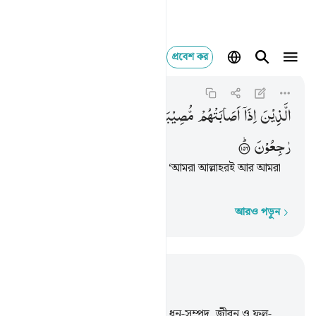
প্রবেশ কর
الذين اذا اصابتهم مصيبة قال
Al-Baqarah
2:156
২:১৫৬
الَّذِیْنَ
اِذَاۤ
اَصَابَتْهُمْ
مُّصِیْبَةٌ ۙ
قَالُوْۤا
اِنَّا
لِلّٰهِ
وَاِنَّاۤ
اِلَیْهِ
رٰجِعُوْنَ
নিশ্চয়ই যারা বিপদকালে বলে থাকে, ‘আমরা আল্লাহরই আর আমরা
তাঁরই দিকে প্রত্যাবর্তনকারী’।
আরও পড়ুন
শব্দে শব্দে
প্রাসঙ্গিকভাবে পড়ুন
অধ্যায় ২, পৃষ্ঠা ২২, জুজ ২
155
.
তোমাদেরকে ভয় ও ক্ষুধা এবং ধন-সম্পদ, জীবন ও ফল-