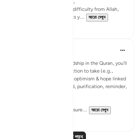
and to Him, we shall return),
2- Seek the reward for your difficulty from Allah,
3- Make dua that Allah grants y...
আরো দেখুন
৩৮
৬
Suleiman Hani
৩ বছর পূর্বে
·
রেফারেন্সিং
আয়াহ ২:১৫৬
With every reference to hardship in the Quran, you'll
notice an emphasis on an action to take (e.g.,
prayer/dua) or some type of optimism & hope linked
to the hardship (e.g., reward, purification, reminder,
guidance, paradise).
With anything you share, ensure...
আরো দেখুন
৩৬
২
আরও পাঠ পড়ুন