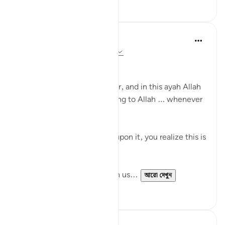
১২
১
Dr Sewera Quaisar
১০ সপ্তাহ আগে
·
রেফারেন্সিং
আয়াহ ২:১৫৬
بسم الله الرحمن الرحيم
Allah is the Greatest teacher, and in this ayah Allah
is training us to say we belong to Allah … whenever
we are faced with a trial …
If you look at it and reflect upon it, you realize this is
a claim.
Allah is making a claim upon us...
আরো দেখুন
৯
৩