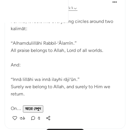
Dr Maryam Fayyaz
১১ সপ্তাহ আগে
·
রেফারেন্সিং
আয়াহ ২:১৫৬, ১:২
Bismillah
For me, it feels like everything circles around two
kalimāt:
“Alhamdulillāhi Rabbil-‘Ālamīn.”
All praise belongs to Allah, Lord of all worlds.
And:
“Innā lillāhi wa innā ilayhi rāji‘ūn.”
Surely we belong to Allah, and surely to Him we
return.
On...
আরো দেখুন
৩৯
৫