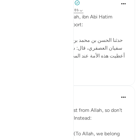
Tulayhah Tafsir Translations
২ বছর পূর্বে
·
রেফারেন্সিং
আয়াহ ১২:৮৪, ২:১৫৬
In his tafsir of surah al-Baqarah, ibn Abi Hatim
mentioned the following report:
[حدثنا الحسن بن محمد بن الصباح ، ثنا محمد بن عبيد، ثنا
سفيان العصفري، قال: سمعت سعيد بن جبير يقول: لقد
أعطيت هذه الأمة عند المصيبة ما لم تعط الأنبياء قبلها: إنا
لله وإنا إليه راج...
আরো দেখুন
৬
০
Abu Bakr Zoud
৩ বছর পূর্বে
·
রেফারেন্সিং
আয়াহ ২:১৫৬
Every difficulty in life is a test from Allah, so don't
be angry with your Creator. Instead:
1- Say, إنا لله وإنا إليه راجعون (To Allah, we belong