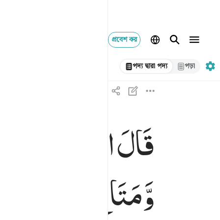
প্রবেশ কর
পদ্য দ্বারা পদ্য
পড়া
قَالَ
اهْبِطُوْا
بَعْضُك
قال اهبطوا بعضكم لبعض عدو ولكم في الارض مستق
قَالَ ٱهْبِطُوا۟ بَعْضُكُمْ لِبَعْضٍ عَدُوٌّۭ ۖ وَلَكُمْ فِى ٱ
وَّمَتَاعٌ
اِلٰی
حِیْنٍ