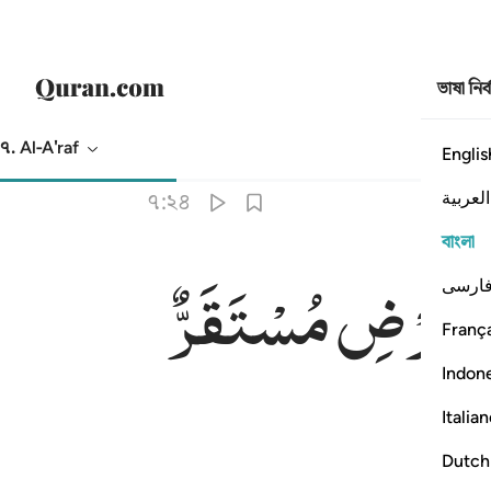
ভাষা নির
৭. Al-A'raf
Englis
অনুবাদ
: Taisirul Quran
العربية
৭:২৪
বাংলা
الْاَرْضِ
مُسْتَقَرٌّ
ارسی
França
Indon
Italia
Dutch