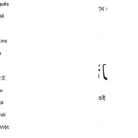
guês
ে অন্যের শত্রু, পৃথিবীতে তোমাদের অবস্থান ও জীবিকা থাকব
ий
ไทย
e
وَفِیْهَا
تَمُوْتُوْنَ
وَمِنْهَا
تُخْر
中文
u
, ওখানেই তোমাদের মৃত্যু হবে, আর তাথেকেই তোমাদেরকে 
ol
ili
Việt
পূর্ণ সূরা পড়ুন
চালিয়ে যান