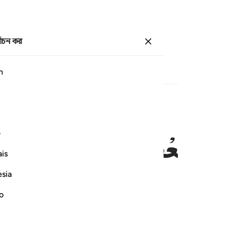
্বাচন কর
প্রবেশ কর
পাতা
১৩৮
জুজ
৮
/
হিযব
১৬
h
ُمْ
لِبَعْضٍ
عَدُوٌّ ۚ
وَلَكُمْ
فِی
ر ومتاع الى حين ٢٤
ف
لْأَرْضِ مُسْتَقَرٌّۭ وَمَتَـٰعٌ إِلَىٰ حِينٍۢ ٢٤
is
esia
no