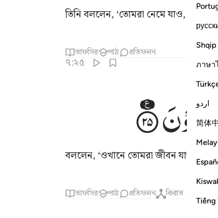
Portu
তিনি বললেন, ‘তোমরা নেমে যাও, তোমরা এক
русск
Shqip
তাফসির
পাঠ
প্রতিফলন
৭:২৫
ภาษา
Türkç
َجُوْنَ
اردو
简体
Melay
বললেন, ‘ওখানে তোমরা জীবন যাপন করবে
Españ
Kiswah
তাফসির
পাঠ
প্রতিফলন
কিরাত
Tiếng 