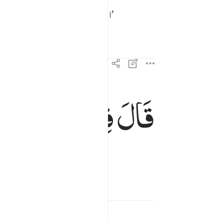
ে একটা নির্দিষ্ট সময়ের জন্য।’
قَالَ
فِیْهَا
تَحْیَوْنَ
قال فيها تحيون وفيها تموتون ومنها تخرجون ٢٥
قَالَ فِيهَا تَحْيَوْنَ وَفِيهَا تَمُوتُونَ وَمِنْهَا تُخْرَجُونَ ٢٥
বের করা হবে।’