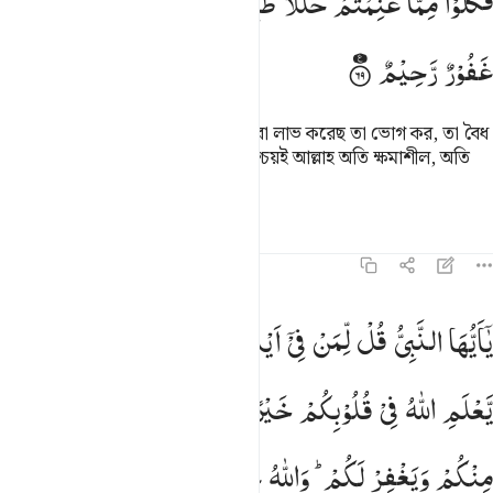
فَكُلُوْا
مِمَّا
غَنِمْتُمْ
حَلٰلًا
طَیِّبًا ۖؗ
وَّاتَّقُوا
اللّٰهَ ؕ
اِنَّ
اللّٰهَ
َكُلُوا۟ مِمَّا غَنِمْتُمْ حَلَـٰلًۭا طَيِّبًۭا ۚ وَٱتَّقُوا۟ ٱللَّهَ ۚ إِنَّ ٱللَّهَ غَفُو
غَفُوْرٌ
رَّحِیْمٌ
এক্ষণে, যুদ্ধে গানীমাত হিসেবে যা তোমরা লাভ করেছ তা ভোগ কর, তা বৈধ
ও পবিত্র। আল্লাহকে ভয় করে চলো, নিশ্চয়ই আল্লাহ অতি ক্ষমাশীল, অতি
দয়ালু।
তাফসির
পাঠ
প্রতিফলন
হাদিস
৮:৭০
ا ايها النبي قل لمن في ايديكم من الاسرى ان يعلم الله في قلوبكم خيرا
یٰۤاَیُّهَا
النَّبِیُّ
قُلْ
لِّمَنْ
فِیْۤ
اَیْدِیْكُمْ
مِّنَ
الْاَسْرٰۤی ۙ
اِنْ
َـٰٓأَيُّهَا ٱلنَّبِىُّ قُل لِّمَن فِىٓ أَيْدِيكُم مِّنَ ٱلْأَسْرَىٰٓ إِن يَعْلَمِ ٱللَّهُ فِى قُلُوبِك
یَّعْلَمِ
اللّٰهُ
فِیْ
قُلُوْبِكُمْ
خَیْرًا
یُّؤْتِكُمْ
خَیْرًا
مِّمَّاۤ
اُخِذَ
مِنْكُمْ
وَیَغْفِرْ
لَكُمْ ؕ
وَاللّٰهُ
غَفُوْرٌ
رَّحِیْمٌ