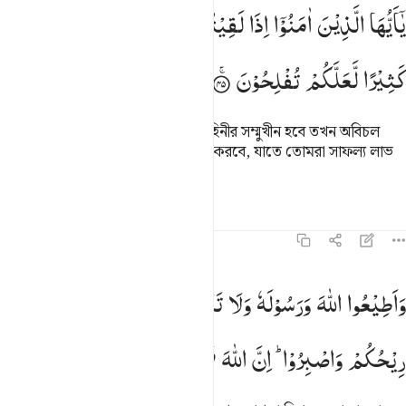
ا ايها الذين امنوا اذا لقيتم فية فاثبتوا واذكروا الله كثيرا لعلكم تفلحون ٤٥
یٰۤاَیُّهَا
الَّذِیْنَ
اٰمَنُوْۤا
اِذَا
لَقِیْتُمْ
فِئَةً
فَاثْبُتُوْا
وَاذْكُرُوا
اللّٰهَ
َـٰٓأَيُّهَا ٱلَّذِينَ ءَامَنُوٓا۟ إِذَا لَقِيتُمْ فِئَةًۭ فَٱثْبُتُوا۟ وَٱذْكُرُوا۟ ٱللَّهَ كَثِيرًۭا لّ
كَثِیْرًا
لَّعَلَّكُمْ
تُفْلِحُوْنَ
হে ঈমানদারগণ! যখন তোমরা কোন বাহিনীর সম্মুখীন হবে তখন অবিচল
থাকবে আর আল্লাহকে বেশি বেশি স্মরণ করবে, যাতে তোমরা সাফল্য লাভ
করতে পার।
তাফসির
পাঠ
প্রতিফলন
৮:৪৬
اطيعوا الله ورسوله ولا تنازعوا فتفشلوا وتذهب ريحكم واصبروا ان الله م
وَاَطِیْعُوا
اللّٰهَ
وَرَسُوْلَهٗ
وَلَا
تَنَازَعُوْا
فَتَفْشَلُوْا
وَتَذْهَبَ
َأَطِيعُوا۟ ٱللَّهَ وَرَسُولَهُۥ وَلَا تَنَـٰزَعُوا۟ فَتَفْشَلُوا۟ وَتَذْهَبَ رِ
رِیْحُكُمْ
وَاصْبِرُوْا ؕ
اِنَّ
اللّٰهَ
مَعَ
الصّٰبِرِیْنَ