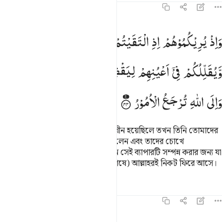
৮:৪৪
اذ يريكموهم اذ التقيتم في اعينكم قليلا ويقللكم في اعينهم ليقضي الله ا
وَاِذْ
یُرِیْكُمُوْهُمْ
اِذِ
الْتَقَیْتُمْ
فِیْۤ
اَعْیُنِكُمْ
قَلِیْلًا
َإِذْ يُرِيكُمُوهُمْ إِذِ ٱلْتَقَيْتُمْ فِىٓ أَعْيُنِكُمْ قَلِيلًۭا وَيُقَلِّلُكُمْ فِىٓ 
وَّیُقَلِّلُكُمْ
فِیْۤ
اَعْیُنِهِمْ
لِیَقْضِیَ
اللّٰهُ
اَمْرًا
كَانَ
مَفْعُوْلًا ؕ
وَاِلَی
اللّٰهِ
تُرْجَعُ
الْاُمُوْرُ
স্মরণ কর, যখন তোমরা পরস্পরের সম্মুখীন হয়েছিলে তখন তিনি তোমাদের
চোখে তাদেরকে স্বল্প সংখ্যক দেখিয়েছিলেন এবং তাদের চোখে
তোমাদেরকে স্বল্প সংখ্যক দেখিয়েছিলেন সেই ব্যাপারটি সম্পন্ন করার জন্য যা
ছিল পূর্ব স্থিরীকৃত। যাবতীয় বিষয় (অবশেষে) আল্লাহরই নিকট ফিরে আসে।
তাফসির
পাঠ
প্রতিফলন
কিরাত
৮:৪৫