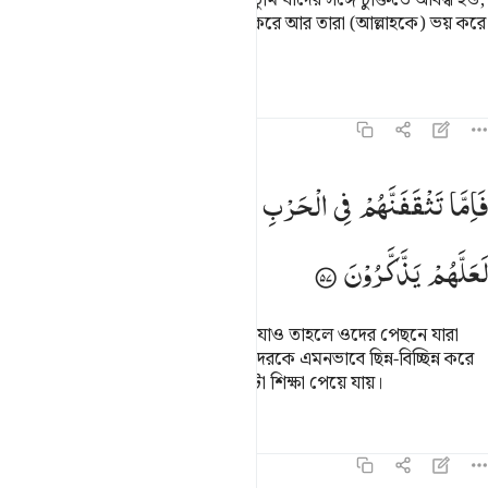
তাদের মধ্যে (বিশেষভাবে নিকৃষ্ট তারা) তুমি যাদের সঙ্গে চুক্তিতে আবদ্ধ হও,
অতঃপর তারা সে চুক্তি প্রত্যেকবার ভঙ্গ করে আর তারা (আল্লাহকে) ভয় করে
না।
তাফসির
পাঠ
প্রতিফলন
৮:৫৭
اما تثقفنهم في الحرب فشرد بهم من خلفهم لعلهم يذكرون ٥٧
فَاِمَّا
تَثْقَفَنَّهُمْ
فِی
الْحَرْبِ
فَشَرِّدْ
بِهِمْ
مَّنْ
خَلْفَهُمْ
َإِمَّا تَثْقَفَنَّهُمْ فِى ٱلْحَرْبِ فَشَرِّدْ بِهِم مَّنْ خَلْفَهُمْ لَعَلَّهُمْ يَذَّكَّرُونَ ٥٧
لَعَلَّهُمْ
یَذَّكَّرُوْنَ
যুদ্ধে তোমরা যদি তাদেরকে বাগে পেয়ে যাও তাহলে ওদের পেছনে যারা
ওদের সাথী-সঙ্গী আছে তাদের থেকে ওদেরকে এমনভাবে ছিন্ন-বিচ্ছিন্ন করে
ফেলবে যাতে মনে রাখার মত তারা একটা শিক্ষা পেয়ে যায়।
তাফসির
পাঠ
প্রতিফলন
৮:৫৮