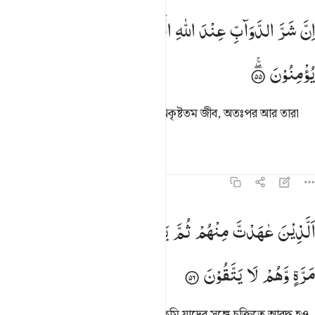
ن شر الدواب عند الله الذين كفروا فهم لا يومنون ٥٥
اِنَّ
شَرَّ
الدَّوَآبِّ
عِنْدَ
اللّٰهِ
الَّذِیْنَ
كَفَرُوْا
فَهُمْ
لَا
ِنَّ شَرَّ ٱلدَّوَآبِّ عِندَ ٱللَّهِ ٱلَّذِينَ كَفَرُوا۟ فَهُمْ لَا يُؤْمِنُونَ ٥٥
یُؤْمِنُوْنَ
যারা কুফরী করে আল্লাহর নিকট তারাই নিকৃষ্টতম জীব, অতঃপর আর তারা
ঈমান আনবে না।
তাফসির
পাঠ
প্রতিফলন
৮:৫৬
لذين عاهدت منهم ثم ينقضون عهدهم في كل مرة وهم لا يتقون ٥٦
اَلَّذِیْنَ
عٰهَدْتَّ
مِنْهُمْ
ثُمَّ
یَنْقُضُوْنَ
عَهْدَهُمْ
فِیْ
كُلِّ
لَّذِينَ عَـٰهَدتَّ مِنْهُمْ ثُمَّ يَنقُضُونَ عَهْدَهُمْ فِى كُلِّ مَرَّةٍۢ وَهُمْ لَا يَتَّقُونَ ٥٦
مَرَّةٍ
وَّهُمْ
لَا
یَتَّقُوْنَ