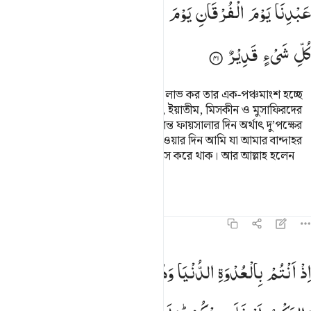
عَبْدِنَا
یَوْمَ
الْفُرْقَانِ
یَوْمَ
الْتَقَی
الْجَمْعٰنِ ؕ
وَاللّٰهُ
عَلٰی
كُلِّ
شَیْءٍ
قَدِیْرٌ
তোমরা জেনে রেখ যে, যুদ্ধে যা তোমরা লাভ কর তার এক-পঞ্চমাংশ হচ্ছে
আল্লাহ, তাঁর রসূল, রসূলের আত্মীয়স্বজন, ইয়াতীম, মিসকীন ও মুসাফিরদের
জন্য যদি তোমরা আল্লাহর উপর আর চূড়ান্ত ফায়সালার দিন অর্থাৎ দু’পক্ষের
(মুসলমান ও কাফের বাহিনীর) মিলিত হওয়ার দিন আমি যা আমার বান্দাহর
উপর অবতীর্ণ করেছিলাম তার উপর বিশ্বাস করে থাক। আর আল্লাহ হলেন
সকল বিষয়ের উপর ক্ষমতাবান।
তাফসির
পাঠ
প্রতিফলন
৮:৪২
ذ انتم بالعدوة الدنيا وهم بالعدوة القصوى والركب اسفل منكم ولو تواع
اِذْ
اَنْتُمْ
بِالْعُدْوَةِ
الدُّنْیَا
وَهُمْ
بِالْعُدْوَةِ
الْقُصْوٰی
ِذْ أَنتُم بِٱلْعُدْوَةِ ٱلدُّنْيَا وَهُم بِٱلْعُدْوَةِ ٱلْقُصْوَىٰ وَٱلرَّكْبُ أَسْفَلَ مِنكُمْ ۚ وَ