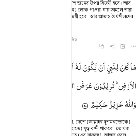
যদি একশ’ জন ধৈর্যশীল হয় তবে তারা দু’শ জনের উপর বিজয়ী হবে। আর
যদি তোমাদের মাঝে এক হাজার (ঐ রকম) লোক পাওয়া যায় তাহলে তারা
আল্লাহর হুকুমে দু’হাজার লোকের উপর জয়ী হবে। আর আল্লাহ ধৈর্যশীলদের
সাথে (আছেন)।
তাফসির
পাঠ
প্রতিফলন
কিরাত
হাদিস
৮:৬৭
ا كان لنبي ان يكون له اسرى حتى يثخن في الارض تريدون عرض الدنيا وال
مَا
كَانَ
لِنَبِیٍّ
اَنْ
یَّكُوْنَ
لَهٗۤ
اَسْرٰی
حَتّٰی
یُثْخِنَ
فِی
َا كَانَ لِنَبِىٍّ أَن يَكُونَ لَهُۥٓ أَسْرَىٰ حَتَّىٰ يُثْخِنَ فِى ٱلْأَرْضِ ۚ تُرِيدُونَ عَرَضَ ٱ
الْاَرْضِ ؕ
تُرِیْدُوْنَ
عَرَضَ
الدُّنْیَا ۖۗ
وَاللّٰهُ
یُرِیْدُ
الْاٰخِرَةَ ؕ
وَاللّٰهُ
عَزِیْزٌ
حَكِیْمٌ
কোন নাবীর জন্য এটা সঠিক কাজ নয় যে, দেশে (আল্লাহর দুশমনদেরকে)
পুরোমাত্রায় পরাভূত না করা পর্যন্ত তার (হাতে) যুদ্ধ-বন্দী থাকবে। তোমরা
দুনিয়ার স্বার্থ চাও আর আল্লাহ চান আখিরাত (এর সাফল্য), আল্লাহ প্রবল