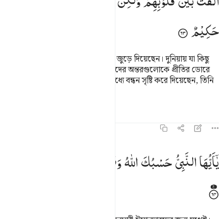
اَلَّفْتَ
بَیْنَ
قُلُوْبِهِمْ
وَلٰكِنَّ
اللّٰهَ
اَلَّفَ
بَیْنَهُمْ ؕ
اِنَّهٗ
عَزِیْزٌ
حَكِیْمٌ
তিনি তাদের হৃদয়গুলোকে প্রীতির বন্ধনে জুড়ে দিয়েছেন। দুনিয়ায় যা কিছু
আছে তার সবটুকু খরচ করলেও তুমি তাদের অন্তরগুলোকে প্রীতির ডোরে
বাঁধতে পারতে না, কিন্তু আল্লাহ তাদের মধ্যে বন্ধন সৃষ্টি করে দিয়েছেন, তিনি
তো প্রবল পরাক্রান্ত, মহাবিজ্ঞানী।
তাফসির
পাঠ
প্রতিফলন
৮:৬৪
ا ايها النبي حسبك الله ومن اتبعك من المومنين ٦٤
یٰۤاَیُّهَا
النَّبِیُّ
حَسْبُكَ
اللّٰهُ
وَمَنِ
اتَّبَعَكَ
مِنَ
الْمُؤْمِنِیْنَ
َـٰٓأَيُّهَا ٱلنَّبِىُّ حَسْبُكَ ٱللَّهُ وَمَنِ ٱتَّبَعَكَ مِنَ ٱلْمُؤْمِنِينَ ٦٤