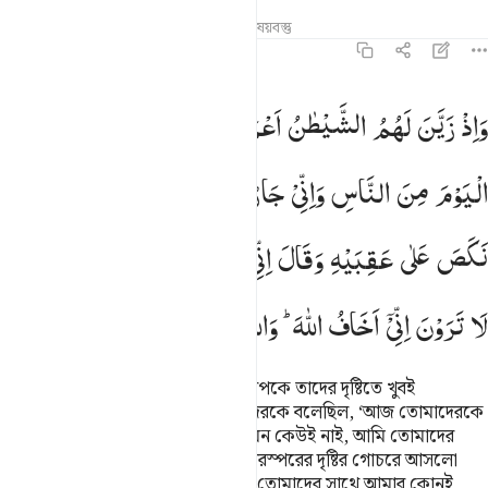
তাফসির
পাঠ
প্রতিফলন
সম্পর্কিত বিষয়বস্তু
৮:৪৮
اذ زين لهم الشيطان اعمالهم وقال لا غالب لكم اليوم من الناس واني ج
وَاِذْ
زَیَّنَ
لَهُمُ
الشَّیْطٰنُ
اَعْمَالَهُمْ
وَقَالَ
لَا
غَالِبَ
لَكُمُ
َإِذْ زَيَّنَ لَهُمُ ٱلشَّيْطَـٰنُ أَعْمَـٰلَهُمْ وَقَالَ لَا غَالِبَ لَكُمُ ٱلْيَوْمَ مِ
الْیَوْمَ
مِنَ
النَّاسِ
وَاِنِّیْ
جَارٌ
لَّكُمْ ۚ
فَلَمَّا
تَرَآءَتِ
الْفِئَتٰنِ
نَكَصَ
عَلٰی
عَقِبَیْهِ
وَقَالَ
اِنِّیْ
بَرِیْٓءٌ
مِّنْكُمْ
اِنِّیْۤ
اَرٰی
مَا
لَا
تَرَوْنَ
اِنِّیْۤ
اَخَافُ
اللّٰهَ ؕ
وَاللّٰهُ
شَدِیْدُ
الْعِقَابِ
স্মরণ কর, যখন শয়ত্বান তাদের কার্যকলাপকে তাদের দৃষ্টিতে খুবই
চাকচিক্যময় করে দেখিয়েছিল আর তাদেরকে বলেছিল, ‘আজ তোমাদেরকে
পরাজিত করতে পারে মানুষের মাঝে এমন কেউই নাই, আমি তোমাদের
পাশেই আছি।’ অতঃপর দল দু’টি যখন পরস্পরের দৃষ্টির গোচরে আসলো
তখন সে পিছনে সরে পড়ল আর বলল, ‘তোমাদের সাথে আমার কোনই