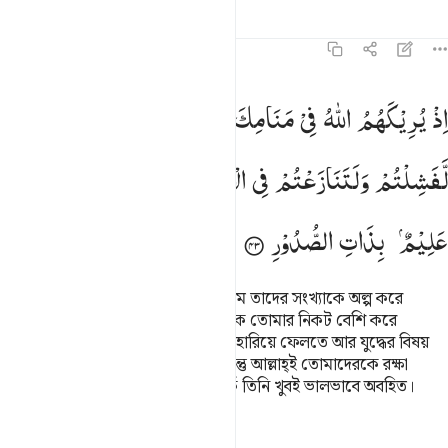
তাফসির
পাঠ
প্রতিফলন
কিরাত
৮:৪৩
ذ يريكهم الله في منامك قليلا ولو اراكهم كثيرا لفشلتم ولتنازعتم في الا
اِذْ
یُرِیْكَهُمُ
اللّٰهُ
فِیْ
مَنَامِكَ
قَلِیْلًا ؕ
وَلَوْ
اَرٰىكَهُمْ
كَثِیْرًا
ِذْ يُرِيكَهُمُ ٱللَّهُ فِى مَنَامِكَ قَلِيلًۭا ۖ وَلَوْ أَرَىٰكَهُمْ كَثِيرًۭا لّ
لَّفَشِلْتُمْ
وَلَتَنَازَعْتُمْ
فِی
الْاَمْرِ
وَلٰكِنَّ
اللّٰهَ
سَلَّمَ ؕ
اِنَّهٗ
عَلِیْمٌۢ
بِذَاتِ
الصُّدُوْرِ
স্মরণ কর, আল্লাহ তোমাকে স্বপ্নের মাধ্যমে তাদের সংখ্যাকে অল্প করে
দেখিয়েছিলেন, যদি তিনি তাদের সংখ্যাকে তোমার নিকট বেশি করে
দেখাতেন তাহলে তোমরা অবশ্যই সাহস হারিয়ে ফেলতে আর যুদ্ধের বিষয়
নিয়ে অবশ্যইঝগড়া শুরু করে দিতে। কিন্তু আল্লাহ্ই তোমাদেরকে রক্ষা
করেছিলেন, অন্তরে যা আছে সে সম্পর্কে তিনি খুবই ভালভাবে অবহিত।
তাফসির
পাঠ
প্রতিফলন