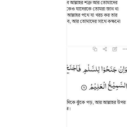
রাখবে যদ্বারা তোমরা ভয় দেখাতে থাকবে আল্লাহর শত্রু আর তোমাদের
শত্রুকে, আর তাদের ছাড়াও অন্যান্যদেরকেও যাদেরকে তোমরা জান না
কিন্তু আল্লাহ তাদেরকে জানেন। তোমরা আল্লাহর পথে যা খরচ কর তার
পুরোপুরি প্রতিদান তোমাদেরকে দেয়া হবে, আর তোমাদের সাথে কক্ষনো
যুলম করা হবে না।
তাফসির
পাঠ
প্রতিফলন
কিরাত
৮:৬১
 وان جنحوا للسلم فاجنح لها وتوكل على الله انه هو السميع العليم ٦١
وَاِنْ
جَنَحُوْا
لِلسَّلْمِ
فَاجْنَحْ
لَهَا
وَتَوَكَّلْ
عَلَی
اللّٰهِ ؕ
اِنَّهٗ
هُوَ
 وَإِن جَنَحُوا۟ لِلسَّلْمِ فَٱجْنَحْ لَهَا وَتَوَكَّلْ عَلَى ٱللَّهِ ۚ إِنَّهُۥ هُوَ ٱ
السَّمِیْعُ
الْعَلِیْمُ
তারা যদি সন্ধির দিকে ঝুঁকে, তুমিও তার দিকে ঝুঁকে পড়, আর আল্লাহর উপর
নির্ভর কর, নিশ্চয়ই তিনি সর্বশ্রোতা, সর্বজ্ঞ।
তাফসির
পাঠ
প্রতিফলন
হাদিস