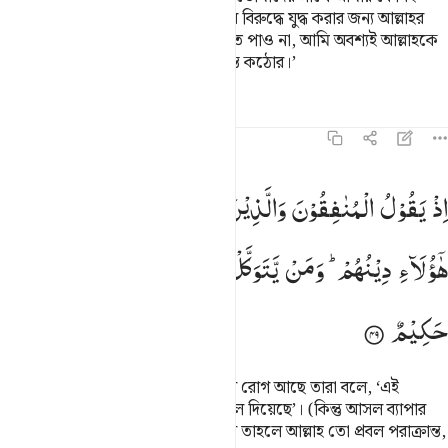
সম্পর্ক নেই, আমি তো দেখি (কাফিরদের বিরুদ্ধে যুদ্ধ করার জন্য আল্লাহর
নাযিলকৃত ফেরেশতা) যা তোমরা দেখতে পাও না, আমি অবশ্যই আল্লাহকে
ভয় করি কেননা আল্লাহ শাস্তিদানে অত্যন্ত কঠোর।’
তাফসির
পাঠ
প্রতিফলন
৮:৪৯
ذ يقول المنافقون والذين في قلوبهم مرض غر هاولاء دينهم ومن يتوكل عل
اِذْ
یَقُوْلُ
الْمُنٰفِقُوْنَ
وَالَّذِیْنَ
فِیْ
قُلُوْبِهِمْ
مَّرَضٌ
غَرَّ
ِذْ يَقُولُ ٱلْمُنَـٰفِقُونَ وَٱلَّذِينَ فِى قُلُوبِهِم مَّرَضٌ غَرَّ هَـٰٓؤُلَآءِ دِينُهُمْ ۗ وَمَن يَت
هٰۤؤُلَآءِ
دِیْنُهُمْ ؕ
وَمَنْ
یَّتَوَكَّلْ
عَلَی
اللّٰهِ
فَاِنَّ
اللّٰهَ
عَزِیْزٌ
حَكِیْمٌ
স্মরণ কর, মুনাফিক্বরা আর যাদের অন্তরে রোগ আছে তারা বলে, ‘এই
লোকগুলোকে তাদের দ্বীন ধোঁকায় ফেলে দিয়েছে’। (কিন্তু আসল ব্যাপার
হল) কেউ যদি আল্লাহর উপর ভরসা করে তাহলে আল্লাহ তো প্রবল পরাক্রান্ত,