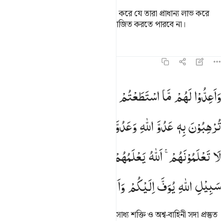
যারা কুফরী করে তারা যেন এটা ধারণা না করে যে তারা প্রাধান্য লাভ করে
নিয়েছে, তারা মু’মিনদেরকে কক্ষনো পরাজিত করতে পারবে না।
তাফসির
পাঠ
প্রতিফলন
কিরাত
৮:৬০
اعدوا لهم ما استطعتم من قوة ومن رباط الخيل ترهبون به عدو الله وعد
وَاَعِدُّوْا
لَهُمْ
مَّا
اسْتَطَعْتُمْ
مِّنْ
قُوَّةٍ
وَّمِنْ
رِّبَاطِ
الْخَیْلِ
َأَعِدُّوا۟ لَهُم مَّا ٱسْتَطَعْتُم مِّن قُوَّةٍۢ وَمِن رِّبَاطِ ٱلْخَيْلِ تُرْهِبُونَ بِهِۦ عَدُوَّ
تُرْهِبُوْنَ
بِهٖ
عَدُوَّ
اللّٰهِ
وَعَدُوَّكُمْ
وَاٰخَرِیْنَ
مِنْ
دُوْنِهِمْ ۚ
لَا
تَعْلَمُوْنَهُمْ ۚ
اَللّٰهُ
یَعْلَمُهُمْ ؕ
وَمَا
تُنْفِقُوْا
مِنْ
شَیْءٍ
فِیْ
سَبِیْلِ
اللّٰهِ
یُوَفَّ
اِلَیْكُمْ
وَاَنْتُمْ
لَا
تُظْلَمُوْنَ
আর তাদেরকে মুকাবালা করার জন্য যথাসাধ্য শক্তি ও অশ্ব-বাহিনী সদা প্রস্তুত