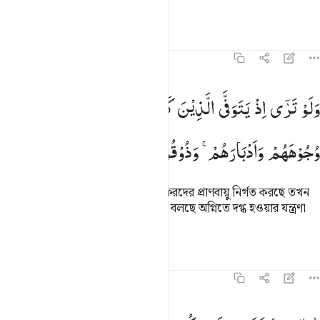
মহাবিজ্ঞানী।
তাফসির
পাঠ
প্রতিফলন
৮:৫০
لو ترى اذ يتوفى الذين كفروا الملايكة يضربون وجوههم وادبارهم وذوقوا
وَلَوْ
تَرٰۤی
اِذْ
یَتَوَفَّی
الَّذِیْنَ
كَفَرُوا ۙ
الْمَلٰٓىِٕكَةُ
یَضْرِبُوْنَ
َلَوْ تَرَىٰٓ إِذْ يَتَوَفَّى ٱلَّذِينَ كَفَرُوا۟ ۙ ٱلْمَلَـٰٓئِكَةُ يَضْرِبُونَ وُج
وُجُوْهَهُمْ
وَاَدْبَارَهُمْ ۚ
وَذُوْقُوْا
عَذَابَ
الْحَرِیْقِ
তুমি যদি দেখতে যখন ফেরেশতারা কাফিরদের প্রাণবায়ু নির্গত করছে তখন
তাদের মুখে আর পিঠে প্রহার করছে আর বলছে অগ্নিতে দগ্ধ হওয়ার যন্ত্রণা
ভোগ কর।
তাফসির
পাঠ
প্রতিফলন
কিরাত
৮:৫১
الك بما قدمت ايديكم وان الله ليس بظلام للعبيد ٥١