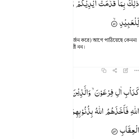
ذٰلِكَ
بِمَا
قَدَّمَتْ
اَیْدِیْكُمْ
وَاَنَّ
اللّٰهَ
لَیْسَ
بِظَلَّامٍ
َٰلِكَ بِمَا قَدَّمَتْ أَيْدِيكُمْ وَأَنَّ ٱللَّهَ لَيْسَ بِظَلَّـٰمٍۢ لِّلْعَبِيدِ ٥١
لِّلْعَبِیْدِ
এটা হল তাই যা তোমাদের হস্তগুলো (অর্জন করে) আগে পাঠিয়েছে কেননা
আল্লাহ তো তাঁর বান্দাহদের প্রতি অত্যাচারী নন।
তাফসির
পাঠ
প্রতিফলন
৮:৫২
داب ال فرعون والذين من قبلهم كفروا بايات الله فاخذهم الله بذنوبهم ا
كَدَاْبِ
اٰلِ
فِرْعَوْنَ ۙ
وَالَّذِیْنَ
مِنْ
قَبْلِهِمْ ؕ
كَفَرُوْا
بِاٰیٰتِ
َدَأْبِ ءَالِ فِرْعَوْنَ ۙ وَٱلَّذِينَ مِن قَبْلِهِمْ ۚ كَفَرُوا۟ بِـَٔايَـٰتِ ٱللّ
اللّٰهِ
فَاَخَذَهُمُ
اللّٰهُ
بِذُنُوْبِهِمْ ؕ
اِنَّ
اللّٰهَ
قَوِیٌّ
شَدِیْدُ
الْعِقَابِ