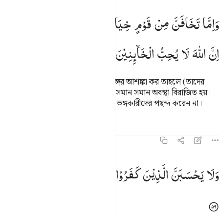
اما تخافن من قوم خيانة فانبذ اليهم على سواء ان الله لا يحب الخاينين ٥٨
وَاِمَّا
تَخَافَنَّ
مِنْ
قَوْمٍ
خِیَانَةً
فَانْۢبِذْ
اِلَیْهِمْ
عَلٰی
سَوَآءٍ ؕ
َإِمَّا تَخَافَنَّ مِن قَوْمٍ خِيَانَةًۭ فَٱنۢبِذْ إِلَيْهِمْ عَلَىٰ سَوَآءٍ ۚ إِنَّ ٱللَّه
اِنَّ
اللّٰهَ
لَا
یُحِبُّ
الْخَآىِٕنِیْنَ
আর যদি তুমি কোন সম্প্রদায়ের চুক্তি ভঙ্গের আশঙ্কা কর তাহলে (তাদের
চুক্তিকে) তাদের প্রতি নিক্ষেপ কর যাতে সমান সমান অবস্থা বিরাজিত হয়।
আল্লাহ নিশ্চয়ই (ওয়াদা-চুক্তি-প্রতিশ্রুতি) ভঙ্গকারীদের পছন্দ করেন না।
তাফসির
পাঠ
প্রতিফলন
৮:৫৯
لا يحسبن الذين كفروا سبقوا انهم لا يعجزون ٥٩
وَلَا
یَحْسَبَنَّ
الَّذِیْنَ
كَفَرُوْا
سَبَقُوْا ؕ
اِنَّهُمْ
لَا
یُعْجِزُوْنَ
َلَا يَحْسَبَنَّ ٱلَّذِينَ كَفَرُوا۟ سَبَقُوٓا۟ ۚ إِنَّهُمْ لَا يُعْجِزُونَ ٥٩