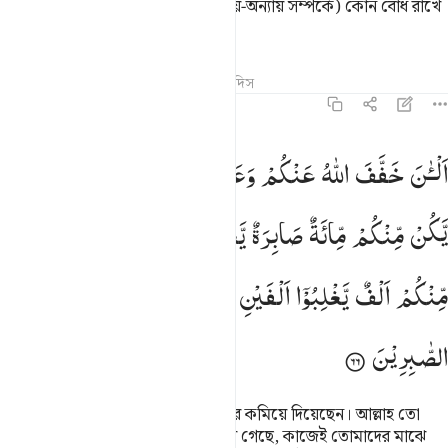
কেননা তারা হচ্ছে এমন লোক যারা (ন্যায়-অন্যায় সম্পর্কে) কোন বোধ রাখে
না।
তাফসির
পাঠ
প্রতিফলন
কিরাত
হাদিস
৮:৬৬
لان خفف الله عنكم وعلم ان فيكم ضعفا فان يكن منكم ماية صابرة يغلبوا 
اَلْـٰٔنَ
خَفَّفَ
اللّٰهُ
عَنْكُمْ
وَعَلِمَ
اَنَّ
فِیْكُمْ
ضَعْفًا ؕ
فَاِنْ
لْـَٔـٰنَ خَفَّفَ ٱللَّهُ عَنكُمْ وَعَلِمَ أَنَّ فِيكُمْ ضَعْفًۭا ۚ فَإِن يَكُن مِّنكُم مِّا۟
یَّكُنْ
مِّنْكُمْ
مِّائَةٌ
صَابِرَةٌ
یَّغْلِبُوْا
مِائَتَیْنِ ۚ
وَاِنْ
یَّكُنْ
مِّنْكُمْ
اَلْفٌ
یَّغْلِبُوْۤا
اَلْفَیْنِ
بِاِذْنِ
اللّٰهِ ؕ
وَاللّٰهُ
مَعَ
الصّٰبِرِیْنَ
(তবে) এখন আল্লাহ তোমাদের দায়িত্বভার কমিয়ে দিয়েছেন। আল্লাহ তো
জানেন যে তোমাদের ভিতর দুর্বলতা রয়ে গেছে, কাজেই তোমাদের মাঝে