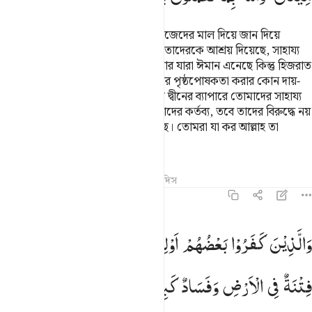
যারা ঈমান এনেছে, হিজরাত করেছে, নিজেদের মাল দিয়ে জান দিয়ে
আল্লাহর রাস্তায় জিহাদ করেছে আর যারা তাদেরকে আশ্রয় দিয়েছে, সাহায্য
করেছে, এরা পরস্পর পরস্পরের বন্ধু। আর যারা ঈমান এনেছে কিন্তু হিজরাত
করেনি তারা হিজরাত না করা পর্যন্ত তাদের পৃষ্ঠপোষকতা করার কোন দায়-
দায়িত্ব তোমার উপর নেই, তবে তারা যদি দ্বীনের ব্যাপারে তোমাদের সাহায্য
চায় তাহলে তাদেরকে সাহায্য করা তোমাদের কর্তব্য, তবে তাদের বিরুদ্ধে নয়
যাদের সঙ্গে তোমাদের মৈত্রী চুক্তি রয়েছে। তোমরা যা কর আল্লাহ তা
দেখেন।
তাফসির
পাঠ
প্রতিফলন
কিরাত
হাদিস
৮:৭৩
الذين كفروا بعضهم اولياء بعض الا تفعلوه تكن فتنة في الارض وفساد كبي
وَالَّذِیْنَ
كَفَرُوْا
بَعْضُهُمْ
اَوْلِیَآءُ
بَعْضٍ ؕ
اِلَّا
تَفْعَلُوْهُ
تَكُنْ
َٱلَّذِينَ كَفَرُوا۟ بَعْضُهُمْ أَوْلِيَآءُ بَعْضٍ ۚ إِلَّا تَفْعَلُوهُ تَكُن فِتْنَةٌۭ فِى ٱلْ
فِتْنَةٌ
فِی
الْاَرْضِ
وَفَسَادٌ
كَبِیْرٌ