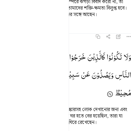
আল্লাহ ও তাঁর রসূলের আনুগত্য কর, পরস্পরে ঝগড়া বিবাদ করো না, তা
করলে তোমরা সাহস হারিয়ে ফেলবে, তোমাদের শক্তি-ক্ষমতা বিলুপ্ত হবে।
আর ধৈর্য ধারণ করবে, আল্লাহ ধৈর্যশীলদের সঙ্গে আছেন।
তাফসির
পাঠ
প্রতিফলন
৮:৪৭
لا تكونوا كالذين خرجوا من ديارهم بطرا ورياء الناس ويصدون عن سبيل ا
وَلَا
تَكُوْنُوْا
كَالَّذِیْنَ
خَرَجُوْا
مِنْ
دِیَارِهِمْ
بَطَرًا
وَّرِئَآءَ
َلَا تَكُونُوا۟ كَٱلَّذِينَ خَرَجُوا۟ مِن دِيَـٰرِهِم بَطَرًۭا وَرِئَآءَ ٱلنَّاسِ وَيَصُدُّونَ
النَّاسِ
وَیَصُدُّوْنَ
عَنْ
سَبِیْلِ
اللّٰهِ ؕ
وَاللّٰهُ
بِمَا
یَعْمَلُوْنَ
مُحِیْطٌ
তোমরা তাদের মত হয়ো না যারা গর্ব অহঙ্কারসহ লোক দেখানোর জন্য এবং
আল্লাহর পথে বাধা দেয়ার জন্য নিজেদের ঘর হতে বের হয়েছিল, তারা যা
কিছুই করুক না কেন, আল্লাহ তাদেরকে ঘিরে রেখেছেন।