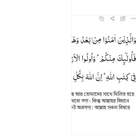
তাফসির
পাঠ
প্রতিফলন
৮:৭৫
الذين امنوا من بعد وهاجروا وجاهدوا معكم فاولايك منكم واولو الارحا
وَالَّذِیْنَ
اٰمَنُوْا
مِنْ
بَعْدُ
وَهَاجَرُوْا
وَجٰهَدُوْا
مَعَكُمْ
َٱلَّذِينَ ءَامَنُوا۟ مِنۢ بَعْدُ وَهَاجَرُوا۟ وَجَـٰهَدُوا۟ مَعَكُمْ فَأُو۟لَـٰٓئِكَ مِنكُمْ ۚ
فَاُولٰٓىِٕكَ
مِنْكُمْ ؕ
وَاُولُوا
الْاَرْحَامِ
بَعْضُهُمْ
اَوْلٰی
بِبَعْضٍ
فِیْ
كِتٰبِ
اللّٰهِ ؕ
اِنَّ
اللّٰهَ
بِكُلِّ
شَیْءٍ
عَلِیْمٌ
যারা পরে ঈমান এনেছে, হিজরাত করেছে আর তোমাদের সাথে মিলিত হয়ে
জিহাদ করেছে, এসব লোক তোমাদেরই মধ্যে গণ্য। কিন্তু আল্লাহর বিধানে
রক্ত সম্পর্কীয়গণ পরস্পর পরস্পরের নিকট অগ্রগণ্য। আল্লাহ সকল বিষয়ে
সবচেয়ে বেশী অবগত।
তাফসির
পাঠ
প্রতিফলন