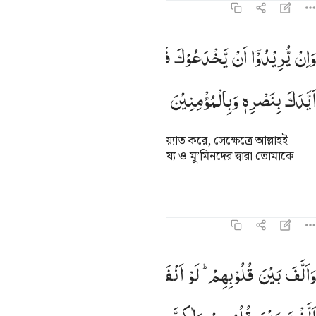
৮:৬২
ان يريدوا ان يخدعوك فان حسبك الله هو الذي ايدك بنصره وبالمومنين ٦٢
وَاِنْ
یُّرِیْدُوْۤا
اَنْ
یَّخْدَعُوْكَ
فَاِنَّ
حَسْبَكَ
اللّٰهُ ؕ
هُوَ
الَّذِیْۤ
َإِن يُرِيدُوٓا۟ أَن يَخْدَعُوكَ فَإِنَّ حَسْبَكَ ٱللَّهُ ۚ هُوَ ٱلَّذِىٓ أَيَّدَكَ بِنَصْرِهِۦ وَبِٱلْمُؤْمِن
اَیَّدَكَ
بِنَصْرِهٖ
وَبِالْمُؤْمِنِیْنَ
আর তারা যদি তোমাকে ধোঁকা দেয়ার নিয়্যাত করে, সেক্ষেত্রে আল্লাহই
তোমার জন্য যথেষ্ট। তিনি তো তাঁর সাহায্য ও মু’মিনদের দ্বারা তোমাকে
শক্তিশালী করেছেন।
তাফসির
পাঠ
প্রতিফলন
৮:৬৩
الف بين قلوبهم لو انفقت ما في الارض جميعا ما الفت بين قلوبهم ولاكن 
وَاَلَّفَ
بَیْنَ
قُلُوْبِهِمْ ؕ
لَوْ
اَنْفَقْتَ
مَا
فِی
الْاَرْضِ
جَمِیْعًا
مَّاۤ
َأَلَّفَ بَيْنَ قُلُوبِهِمْ ۚ لَوْ أَنفَقْتَ مَا فِى ٱلْأَرْضِ جَمِيعًۭا مَّآ أَلَّفْتَ بَيْنَ قُلُوبِهِم