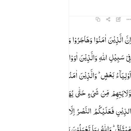
তাফসির
পাঠ
প্রতিফলন
৮:৭২
ن الذين امنوا وهاجروا وجاهدوا باموالهم وانفسهم في سبيل الله والذين
اِنَّ
الَّذِیْنَ
اٰمَنُوْا
وَهَاجَرُوْا
وَجٰهَدُوْا
بِاَمْوَالِهِمْ
وَاَنْفُسِهِمْ
ِنَّ ٱلَّذِينَ ءَامَنُوا۟ وَهَاجَرُوا۟ وَجَـٰهَدُوا۟ بِأَمْوَٰلِهِمْ وَأَنفُسِهِمْ فِى سَبِيلِ ٱلل
فِیْ
سَبِیْلِ
اللّٰهِ
وَالَّذِیْنَ
اٰوَوْا
وَّنَصَرُوْۤا
اُولٰٓىِٕكَ
بَعْضُهُمْ
اَوْلِیَآءُ
بَعْضٍ ؕ
وَالَّذِیْنَ
اٰمَنُوْا
وَلَمْ
یُهَاجِرُوْا
مَا
لَكُمْ
مِّنْ
وَّلَایَتِهِمْ
مِّنْ
شَیْءٍ
حَتّٰی
یُهَاجِرُوْا ۚ
وَاِنِ
اسْتَنْصَرُوْكُمْ
فِی
الدِّیْنِ
فَعَلَیْكُمُ
النَّصْرُ
اِلَّا
عَلٰی
قَوْمٍ
بَیْنَكُمْ
وَبَیْنَهُمْ
مِّیْثَاقٌ ؕ
وَاللّٰهُ
بِمَا
تَعْمَلُوْنَ
بَصِیْرٌ