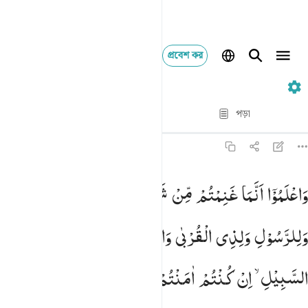
প্রবেশ কর
৮. Al-Anfal
পদ্য দ্বারা পদ্য
পড়া
অনুবাদ
: Taisirul Quran
৮:৪১
 واعلموا انما غنمتم من شيء فان لله خمسه وللرسول ولذي القربى واليت
وَاعْلَمُوْۤا
اَنَّمَا
غَنِمْتُمْ
مِّنْ
شَیْءٍ
فَاَنَّ
لِلّٰهِ
خُمُسَهٗ
 وَٱعْلَمُوٓا۟ أَنَّمَا غَنِمْتُم مِّن شَىْءٍۢ فَأَنَّ لِلَّهِ خُمُسَهُۥ وَلِلرَّسُولِ وَلِذِى ٱلْق
وَلِلرَّسُوْلِ
وَلِذِی
الْقُرْبٰی
وَالْیَتٰمٰی
وَالْمَسٰكِیْنِ
وَابْنِ
السَّبِیْلِ ۙ
اِنْ
كُنْتُمْ
اٰمَنْتُمْ
بِاللّٰهِ
وَمَاۤ
اَنْزَلْنَا
عَلٰی