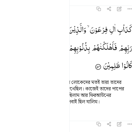
তাফসির
পাঠ
প্রতিফলন
৮:৫৪
داب ال فرعون والذين من قبلهم كذبوا بايات ربهم فاهلكناهم بذنوبهم وا
كَدَاْبِ
اٰلِ
فِرْعَوْنَ ۙ
وَالَّذِیْنَ
مِنْ
قَبْلِهِمْ ؕ
كَذَّبُوْا
بِاٰیٰتِ
َدَأْبِ ءَالِ فِرْعَوْنَ ۙ وَٱلَّذِينَ مِن قَبْلِهِمْ ۚ كَذَّبُوا۟ بِـَٔايَـٰتِ رَبِّهِمْ فَأَهْلَكْنَـٰ
رَبِّهِمْ
فَاَهْلَكْنٰهُمْ
بِذُنُوْبِهِمْ
وَاَغْرَقْنَاۤ
اٰلَ
فِرْعَوْنَ ۚ
وَكُلٌّ
كَانُوْا
ظٰلِمِیْنَ
ফিরআউনের লোকজন ও তাদের আগের লোকেদের মতই তারা তাদের
প্রতিপালকের নিদর্শনগুলোকে মিথ্যা জেনেছিল। কাজেই তাদের পাপের
কারণে আমি তাদেরকে ধ্বংস করে দিয়েছিলাম আর ফিরআউনের
লোকজনকে ডুবিয়ে মেরেছিলাম। এরা সবাই ছিল যালিম।
তাফসির
পাঠ
প্রতিফলন
৮:৫৫