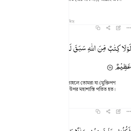
পরাক্রান্ত, মহাবিজ্ঞানী।
তাফসির
পাঠ
প্রতিফলন
কিরাত
হাদিস
৮:৬৮
ولا كتاب من الله سبق لمسكم فيما اخذتم عذاب عظيم ٦٨
لَوْلَا
كِتٰبٌ
مِّنَ
اللّٰهِ
سَبَقَ
لَمَسَّكُمْ
فِیْمَاۤ
اَخَذْتُمْ
عَذَابٌ
َّوْلَا كِتَـٰبٌۭ مِّنَ ٱللَّهِ سَبَقَ لَمَسَّكُمْ فِيمَآ أَخَذْتُمْ عَذَابٌ عَظِيمٌۭ ٦٨
عَظِیْمٌ
আল্লাহর লেখন যদি পূর্বেই লেখা না হত তাহলে তোমরা যা (মুক্তিপণ
হিসেবে) গ্রহণ করেছ তজ্জন্য তোমাদের উপর মহাশাস্তি পতিত হত।
তাফসির
পাঠ
প্রতিফলন
৮:৬৯
كلوا مما غنمتم حلالا طيبا واتقوا الله ان الله غفور رحيم ٦٩