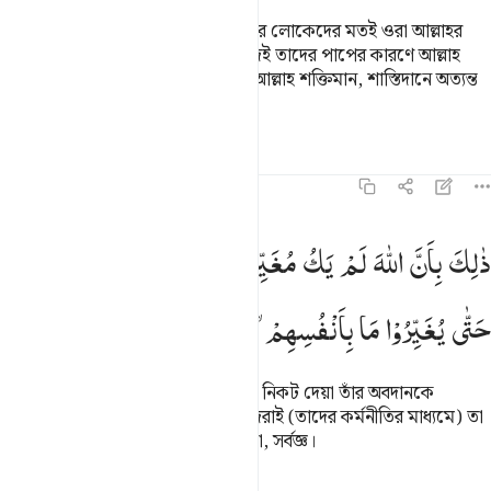
ফির‘আওনের লোকজন ও তাদের আগের লোকেদের মতই ওরা আল্লাহর
নিদর্শনাবলীকে প্রত্যাখ্যান করেছে, কাজেই তাদের পাপের কারণে আল্লাহ
তাদেরকে পাকড়াও করেছেন। নিশ্চয়ই আল্লাহ শক্তিমান, শাস্তিদানে অত্যন্ত
কঠোর।
তাফসির
পাঠ
প্রতিফলন
৮:৫৩
الك بان الله لم يك مغيرا نعمة انعمها على قوم حتى يغيروا ما بانفسهم و
ذٰلِكَ
بِاَنَّ
اللّٰهَ
لَمْ
یَكُ
مُغَیِّرًا
نِّعْمَةً
اَنْعَمَهَا
عَلٰی
قَوْمٍ
َٰلِكَ بِأَنَّ ٱللَّهَ لَمْ يَكُ مُغَيِّرًۭا نِّعْمَةً أَنْعَمَهَا عَلَىٰ قَوْمٍ حَتَّىٰ يُغَيِّرُوا۟ مَا ب
حَتّٰی
یُغَیِّرُوْا
مَا
بِاَنْفُسِهِمْ ۙ
وَاَنَّ
اللّٰهَ
سَمِیْعٌ
عَلِیْمٌ
এটা এজন্য যে, আল্লাহ কোন সম্প্রদায়ের নিকট দেয়া তাঁর অবদানকে
পরিবর্তন করেন না যতক্ষণ না তারা নিজেরাই (তাদের কর্মনীতির মাধ্যমে) তা
পরিবর্তন করে। নিশ্চয়ই আল্লাহ সর্বশ্রোতা, সর্বজ্ঞ।