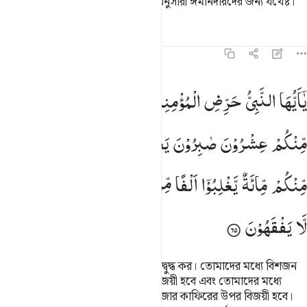
হে নাবী! আল্লাহই তোমার আর তোমার অনুসারী ঈমানদারদের জন্য যথেষ্ট।
তাফসির
পাঠ
প্রতিফলন
৮:৬৫
ا ايها النبي حرض المومنين على القتال ان يكن منكم عشرون صابرون يغلبو
یٰۤاَیُّهَا
النَّبِیُّ
حَرِّضِ
الْمُؤْمِنِیْنَ
عَلَی
الْقِتَالِ ؕ
اِنْ
یَّكُنْ
َـٰٓأَيُّهَا ٱلنَّبِىُّ حَرِّضِ ٱلْمُؤْمِنِينَ عَلَى ٱلْقِتَالِ ۚ إِن يَكُن مِّنكُمْ عِشْرُونَ صَـٰ
مِّنْكُمْ
عِشْرُوْنَ
صٰبِرُوْنَ
یَغْلِبُوْا
مِائَتَیْنِ ۚ
وَاِنْ
یَّكُنْ
مِّنْكُمْ
مِّائَةٌ
یَّغْلِبُوْۤا
اَلْفًا
مِّنَ
الَّذِیْنَ
كَفَرُوْا
بِاَنَّهُمْ
قَوْمٌ
لَّا
یَفْقَهُوْنَ
হে নাবী! যুদ্ধের ব্যাপারে মু’মিনদেরকে উদ্বুদ্ধ কর। তোমাদের মধ্যে বিশজন
ধৈর্যশীল থাকলে তারা দু’শ জনের উপর জয়ী হবে এবং তোমাদের মধ্যে
(ঐরূপ) একশ’ জন থাকলে তারা একহাজার কাফিরের উপর বিজয়ী হবে।