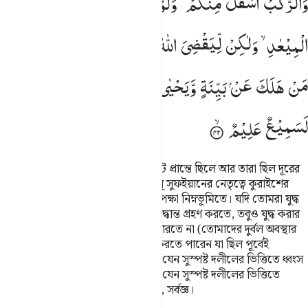
وَالرَّكْبُ
اَسْفَلَ
مِنْكُمْ ؕ
وَلَوْ
تَوَاعَدْتُّمْ
لَاخْتَلَفْتُمْ
فِی
الْمِیْعٰدِ ۙ
وَلٰكِنْ
لِّیَقْضِیَ
اللّٰهُ
اَمْرًا
كَانَ
مَفْعُوْلًا ۙ۬
لِّیَهْلِكَ
مَنْ
هَلَكَ
عَنْ
بَیِّنَةٍ
وَّیَحْیٰی
مَنْ
حَیَّ
عَنْ
بَیِّنَةٍ ؕ
وَاِنَّ
اللّٰهَ
لَسَمِیْعٌ
عَلِیْمٌ
স্মরণ কর, যখন তোমরা উপত্যকার নিকট প্রান্তে ছিলে আর তারা ছিল দূরের
প্রান্তে আর উটের আরোহী কাফেলা (আবূ সুফইয়ানের নেতৃত্বে কুরাইশের
সম্পদ সহ কাফেলা) ছিল তোমাদের অপেক্ষা নিম্নভূমিতে। যদি তোমরা যুদ্ধ
করার ব্যাপারে পরস্পরের মধ্যে পূর্বেই সিদ্ধান্ত গ্রহণ করতে, তবুও যুদ্ধ করার
এ সিদ্ধান্ত তোমরা অবশ্যই রক্ষা করতে পারতে না (তোমাদের দুর্বল অবস্থার
কারণে), যাতে আল্লাহ সে কাজ সম্পন্ন করতে পারেন যা ছিল পূর্বেই
স্থিরীকৃত, যেন যাকে ধ্বংস হতে হবে সে যেন সুস্পষ্ট দলীলের ভিত্তিতে ধ্বংস
হয় আর যাকে জীবিত থাকতে হবে সেও যেন সুস্পষ্ট দলীলের ভিত্তিতে
জীবিত থাকে। আল্লাহ নিশ্চয়ই সর্বশ্রোতা, সর্বজ্ঞ।