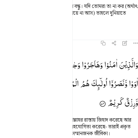
আর যারা কুফরী করে তারা একে অপরের বন্ধু। যদি তোমরা তা না কর (অর্থাৎ
তোমরা পরস্পর পরস্পরের সাহায্যে এগিয়ে না আস) তাহলে দুনিয়াতে
ফিতনা ও মহাবিপর্যয় দেখা দিবে।
তাফসির
পাঠ
প্রতিফলন
৮:৭৪
الذين امنوا وهاجروا وجاهدوا في سبيل الله والذين اووا ونصروا اولايك 
وَالَّذِیْنَ
اٰمَنُوْا
وَهَاجَرُوْا
وَجٰهَدُوْا
فِیْ
سَبِیْلِ
اللّٰهِ
وَالَّذِیْنَ
َٱلَّذِينَ ءَامَنُوا۟ وَهَاجَرُوا۟ وَجَـٰهَدُوا۟ فِى سَبِيلِ ٱللَّهِ وَٱلَّذِينَ ءَاوَوا۟
اٰوَوْا
وَّنَصَرُوْۤا
اُولٰٓىِٕكَ
هُمُ
الْمُؤْمِنُوْنَ
حَقًّا ؕ
لَهُمْ
مَّغْفِرَةٌ
وَّرِزْقٌ
كَرِیْمٌ
যারা ঈমান এনেছে, হিজরাত করেছে, আল্লাহর রাস্তায় জিহাদ করেছে আর
যারা তাদেরকে আশ্রয় দিয়েছে, সাহায্য-সহযোগিতা করেছে- তারাই প্রকৃত
ঈমানদার। তাদের জন্য আছে ক্ষমা আর সম্মানজনক জীবিকা।