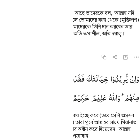
হে নাবী! তোমাদের হাতে যে সব যুদ্ধবন্দী আছে তাদেরকে বল, ‘আল্লাহ যদি
তোমাদের অন্তরে ভাল কিছু দেখেন তাহলে তোমাদের কাছ থেকে (মুক্তিপণ)
যা নেয়া হয়েছে তাত্থেকে উত্তম কিছু তোমাদেরকে তিনি দান করবেন আর
তোমাদেরকে ক্ষমা করে দেবেন। আল্লাহ অতি ক্ষমাশীল, অতি দয়ালু।’
তাফসির
পাঠ
প্রতিফলন
কিরাত
৮:৭১
ان يريدوا خيانتك فقد خانوا الله من قبل فامكن منهم والله عليم حكيم ٧١
وَاِنْ
یُّرِیْدُوْا
خِیَانَتَكَ
فَقَدْ
خَانُوا
اللّٰهَ
مِنْ
قَبْلُ
فَاَمْكَنَ
َإِن يُرِيدُوا۟ خِيَانَتَكَ فَقَدْ خَانُوا۟ ٱللَّهَ مِن قَبْلُ فَأَمْكَنَ مِنْهُمْ ۗ وَٱللَّهُ عَلِيمٌ حَكِيم
مِنْهُمْ ؕ
وَاللّٰهُ
عَلِیْمٌ
حَكِیْمٌ
আর যদি তারা তোমার সাথে খিয়ানাত করার ইচ্ছে করে (তবে সেটা অসম্ভব
কিছু নয়, কারণ এর থেকেও গুরুতর যে) তারা পূর্বে আল্লাহর সাথে খিয়ানাত
করেছে, কাজেই আল্লাহ তাদেরকে তোমার অধীন করে দিয়েছেন। আল্লাহ
সর্ববিষয়ে বিশেষভাবে অবগত, সর্বশ্রেষ্ঠ প্রজ্ঞাবান।