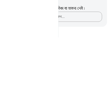
নোট এবং প্রতিফলন
এই পদটি সম্পর্কে আপনার কোনো টীকা বা ভাবনা নেই।
আপনার ভাবনাগুলো লিপিবদ্ধ করুন…
Notes
placeholders
close