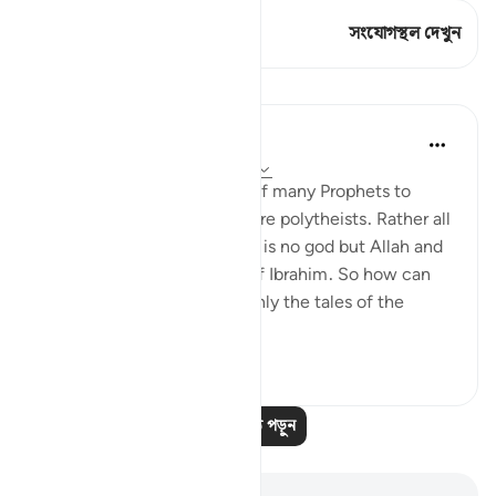
এই শ্লোকে আছে 1 সংযোগস্থল
সংযোগস্থল দেখুন
পাঠ
Omar Suleiman
৮ বছর পূর্বে
·
রেফারেন্সিং
আয়াহ ৬:৮৩-৮৭
Allah mentions the names of many Prophets to
show that none of them were polytheists. Rather all
of them believed that there is no god but Allah and
they all followed the path of Ibrahim. So how can
people claim that Islam is only the tales of the
ancients?
৩
০
আরও পাঠ পড়ুন