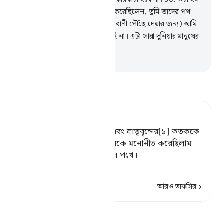
তারা যাদেরকে আল্লাহ হিদায়াত দান করেছিলেন, তুমি তাদের পথ
অনুসরণ কর; বল, এর জন্য (অর্থাৎ বাণী পৌঁছে দেয়ার জন্য) আমি
তোমাদের কাছে কোন পারিশ্রমিক চাই না। এটা সারা দুনিয়ার মানুষের
জন্য উপদেশ বাণী।
-
Taisirul Quran
তাফসীর পড়ুন
Tafsir Ahsanul Bayaan
এবং এদের পিতৃপুরুষ, বংশধর এবং ভ্রাতৃবৃন্দের[১] কতককে
শ্রেষ্ঠত্ব প্রদান করেছিলাম, তাদেরকে মনোনীত করেছিলাম
এবং পরিচালিত করেছিলাম সরল পথে।
[১] آباء (পিতৃগ
…
আরও পড়ুন
আরও তাফসির
কিরাত দেখুন