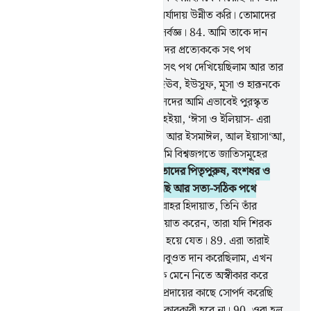
কাওমের বিপক্ষে, আমি যাকে ইচ্ছে মর্যাদায় উন্নীত করি। তোমাদের
প্রতিপালক নিশ্চয়ই হিকমাতওয়ালা,সর্বজ্ঞ।
84
.
আমি তাকে দান
করেছিলাম ইসহাক আর ইয়াকূব; তাদের প্রত্যেককে সৎ পথ
দেখিয়েছিলাম, আর এর পূর্বে নূহকে সৎ পথ দেখিয়েছিলাম আর তার
বংশধর থেকে দাঊদ, সুলাইমান, আইঊব, ইউসুফ, মূসা ও হারূনকে
(সৎ পথ দেখিয়েছিলাম), সৎ কর্মশীলদের আমি এভাবেই পুরস্কৃত
করে থাকি।
85
.
আর যাকারিয়া, ইয়াহইয়া, ‘ঈসা ও ইলিয়াস- এরা
সবাই সৎকর্মশীলদের অন্তর্ভুক্ত।
86
.
আর ইসমাঈল, আল ইয়াসা‘আ,
ইউনুস ও লূত- এদের প্রত্যেককে আমি বিশ্বজগতে জাতিসমূহের
উপর শ্রেষ্ঠত্ব দান করেছিলাম।
87
.
তাদের পিতৃপুরুষ, বংশধর ও
ভ্রাতৃবর্গ থেকে তাদেরকে বেছে নিয়েছি আর সত্য-সঠিক পথে
পরিচালিত করেছি।
88
.
এ হচ্ছে আল্লাহর হিদায়াত, তিনি তাঁর
বান্দাহদেরকে থেকে যাকে ইচ্ছে হিদায়াত করেন, তারা যদি শিরক
করত তবে তাদের সব কৃতকর্ম বিনষ্ট হয়ে যেত।
89
.
এরা তারাই
যাদেরকে আমি কিতাব, হিকমাত ও নবুওত দান করেছিলাম, এখন
যদি তারা (অর্থাৎ বিধর্মীরা) এগুলোকে মেনে নিতে অস্বীকার করে
তাহলে আমি এগুলোর ভার এমন সম্প্রদায়ের কাছে সোপর্দ করেছি
যারা (অর্থাৎ মু’মিনরা) এগুলোর অস্বীকারকারী হবে না।
90
.
ওরা হল