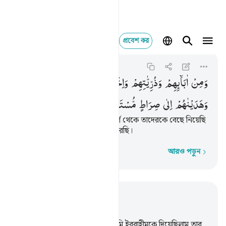
প্রবেশ কর
ومن ابايهم وذرياتهم
Al-An'am
6:87
৬:৮৭
وَمِنْ
اٰبَآىِٕهِمْ
وَذُرِّیّٰتِهِمْ
وَاِخْوَانِهِمْ ۚ
وَاجْتَبَیْنٰهُمْ
وَهَدَیْنٰهُمْ
اِلٰی
صِرَاطٍ
مُّسْتَقِیْمٍ
তাদের পিতৃপুরুষ, বংশধর ও ভ্রাতৃবর্গ থেকে তাদেরকে বেছে নিয়েছি
আর সত্য-সঠিক পথে পরিচালিত করেছি।
আরও পড়ুন
শব্দে শব্দে
প্রাসঙ্গিকভাবে পড়ুন
অধ্যায় ৬, পৃষ্ঠা ১২৪, জুজ ৭
83
.
এ হল আমার যুক্তি-প্রমাণ যা আমি ইবরাহীমকে দিয়েছিলাম তার