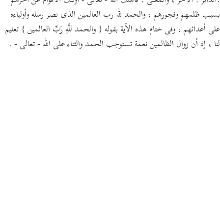
.الدابر : الآخر ، والمعنى : فأهلك الله - تعالى - أولئك الأقوام عن آخرهم
بسبب ظلمهم وفجورهم ، والحمد لله رب العالمين الذى نصر رسله وأولياءه
على أعدائهم ، وفى ختام هذه الآية بقوله { والحمد للَّهِ رَبِّ العالمين } تعليم
لنا ، إذ أن زوال الظالمين نعمة تستوجب الحمد والثناء على الله - تعالى - .