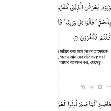
يوم يعرض الذين كفروا على النار اليس هاذا بالحق قالوا بلى وربنا قال ف
وَیَوْمَ
یُعْرَضُ
الَّذِیْنَ
كَفَرُوْا
عَلَی
النَّارِ ؕ
اَلَیْسَ
هٰذَا
َيَوْمَ يُعْرَضُ ٱلَّذِينَ كَفَرُوا۟ عَلَى ٱلنَّارِ أَلَيْسَ هَـٰذَا بِٱلْحَقِّ ۖ قَالُوا۟ بَلَىٰ وَ
بِالْحَقِّ ؕ
قَالُوْا
بَلٰی
وَرَبِّنَا ؕ
قَالَ
فَذُوْقُوا
الْعَذَابَ
بِمَا
كُنْتُمْ
تَكْفُرُوْنَ
কাফিরদেরকে যেদিন জাহান্নামের সামনে হাজির করা হবে (তখন তাদেরকে
বলা হবে) এটা কি সত্য নয়? তারা বলবে, ‘কসম আমাদের প্রতিপালকের!
এটা সত্য।’ তাদেরকে বলা হবে, ‘তাহলে ‘আযাব আস্বাদন কর, যেহেতু
তোমরা সত্যকে অমান্য করেছিলে।
তাফসির
পাঠ
প্রতিফলন
৪৬:৩৫
اصبر كما صبر اولو العزم من الرسل ولا تستعجل لهم كانهم يوم يرون ما ي
فَاصْبِرْ
كَمَا
صَبَرَ
اُولُوا
الْعَزْمِ
مِنَ
الرُّسُلِ
وَلَا
َٱصْبِرْ كَمَا صَبَرَ أُو۟لُوا۟ ٱلْعَزْمِ مِنَ ٱلرُّسُلِ وَلَا تَسْتَعْجِل لَّهُمْ