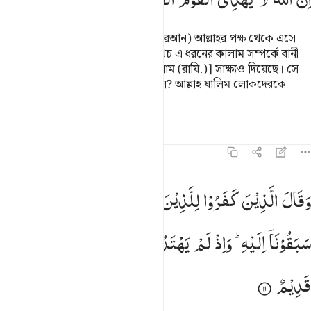
বল- তোমরা কি ভেবে দেখেছ যদি এ (কুরআন) আল্লাহর পক্ষ থেকে এসে
থাকে আর তা তোমরা প্রত্যাখ্যান কর অথচ এ ধরনের কালাম সম্পর্কে বানী
ইসরাঈলের একজন [‘আবদুল্লাহ বিন সালাম (রাযি.)] সাক্ষ্যও দিয়েছে। সে
ঈমান আনল আর তোমরা অহঙ্কার করলে? আল্লাহ যালিম লোকদেরকে
সঠিক পথ দেখান না।
তাফসির
পাঠ
প্রতিফলন
হাদিস
৪৬:১১
قال الذين كفروا للذين امنوا لو كان خيرا ما سبقونا اليه واذ لم يهتدوا ب
وَقَالَ
الَّذِیْنَ
كَفَرُوْا
لِلَّذِیْنَ
اٰمَنُوْا
لَوْ
كَانَ
خَیْرًا
مَّا
َقَالَ ٱلَّذِينَ كَفَرُوا۟ لِلَّذِينَ ءَامَنُوا۟ لَوْ كَانَ خَيْرًۭا مَّا سَبَقُونَآ إِلَيْهِ ۚ وَإ
سَبَقُوْنَاۤ
اِلَیْهِ ؕ
وَاِذْ
لَمْ
یَهْتَدُوْا
بِهٖ
فَسَیَقُوْلُوْنَ
هٰذَاۤ
اِفْكٌ
قَدِیْمٌ