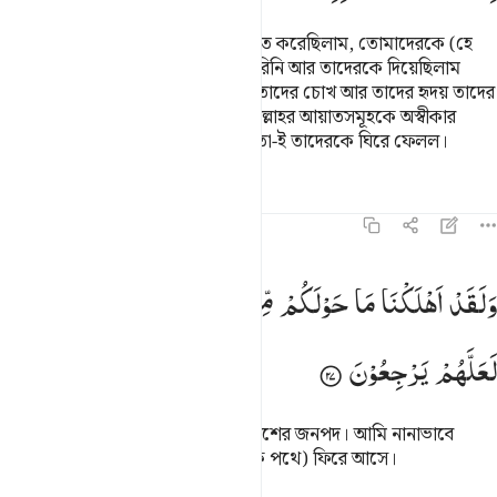
তাদেরকে আমি যতটা সুদৃঢ়ভাবে প্রতিষ্ঠিত করেছিলাম, তোমাদেরকে (হে
কুরায়শ!) তেমন সুদৃঢ়ভাবে প্রতিষ্ঠিত করিনি আর তাদেরকে দিয়েছিলাম
কান, চোখ ও হৃদয়। কিন্তু তাদের কান, তাদের চোখ আর তাদের হৃদয় তাদের
কোন উপকারে আসেনি যেহেতু তারা আল্লাহর আয়াতসমূহকে অস্বীকার
করত। তারা যা নিয়ে ঠাট্টা বিদ্রূপ করত তা-ই তাদেরকে ঘিরে ফেলল।
তাফসির
পাঠ
প্রতিফলন
৪৬:২৭
لقد اهلكنا ما حولكم من القرى وصرفنا الايات لعلهم يرجعون ٢٧
وَلَقَدْ
اَهْلَكْنَا
مَا
حَوْلَكُمْ
مِّنَ
الْقُرٰی
وَصَرَّفْنَا
الْاٰیٰتِ
َلَقَدْ أَهْلَكْنَا مَا حَوْلَكُم مِّنَ ٱلْقُرَىٰ وَصَرَّفْنَا ٱلْـَٔايَـٰتِ لَعَلَّهُمْ يَرْجِعُونَ ٢٧
لَعَلَّهُمْ
یَرْجِعُوْنَ
আমি ধ্বংস করেছিলাম তোমাদের চারপাশের জনপদ। আমি নানাভাবে
নিদর্শন দেখিয়েছিলাম যাতে তারা (সঠিক পথে) ফিরে আসে।