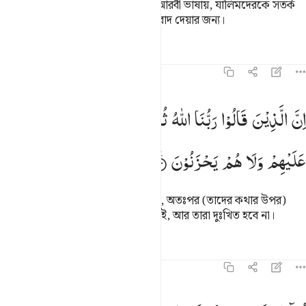
(এখন অবতীর্ণ) এ কিতাব তার সমর্থক, আরবী ভাষায়, যালিমদেরকে সতর্ক
করার জন্য আর সৎকর্মশীলদেরকে সুসংবাদ দেয়ার জন্য।
তাফসির
পাঠ
প্রতিফলন
কিরাত
৪৬:১৩
ن الذين قالوا ربنا الله ثم استقاموا فلا خوف عليهم ولا هم يحزنون ١٣
اِنَّ
الَّذِیْنَ
قَالُوْا
رَبُّنَا
اللّٰهُ
ثُمَّ
اسْتَقَامُوْا
فَلَا
خَوْفٌ
ِنَّ ٱلَّذِينَ قَالُوا۟ رَبُّنَا ٱللَّهُ ثُمَّ ٱسْتَقَـٰمُوا۟ فَلَا خَوْفٌ عَلَيْهِمْ وَلَا هُمْ يَحْزَنُو
عَلَیْهِمْ
وَلَا
هُمْ
یَحْزَنُوْنَ
যারা বলে, ‘আমাদের প্রতিপালক আল্লাহ’, অতঃপর (তাদের কথার উপর)
সুদৃঢ় থাকে, তাহলে তাদের কোন ভয় নেই, আর তারা দুঃখিত হবে না।
তাফসির
পাঠ
প্রতিফলন
কিরাত
৪৬:১৪
ولايك اصحاب الجنة خالدين فيها جزاء بما كانوا يعملون ١٤