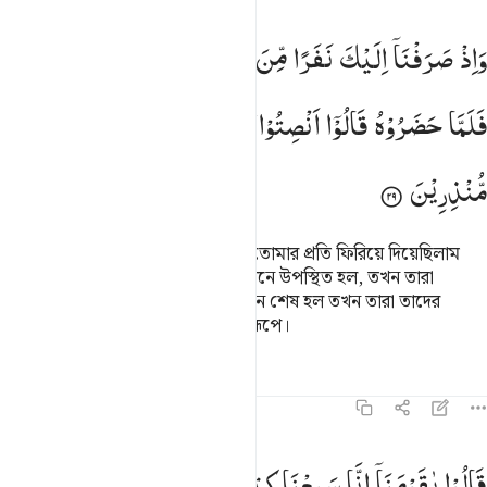
اذ صرفنا اليك نفرا من الجن يستمعون القران فلما حضروه قالوا انصتوا
وَاِذْ
صَرَفْنَاۤ
اِلَیْكَ
نَفَرًا
مِّنَ
الْجِنِّ
یَسْتَمِعُوْنَ
الْقُرْاٰنَ ۚ
َإِذْ صَرَفْنَآ إِلَيْكَ نَفَرًۭا مِّنَ ٱلْجِنِّ يَسْتَمِعُونَ ٱلْقُرْءَانَ فَلَمَّا حَضَرُوهُ قَالُ
فَلَمَّا
حَضَرُوْهُ
قَالُوْۤا
اَنْصِتُوْا ۚ
فَلَمَّا
قُضِیَ
وَلَّوْا
اِلٰی
قَوْمِهِمْ
مُّنْذِرِیْنَ
স্মরণ কর, যখন জ্বিনদের একটি দলকে তোমার প্রতি ফিরিয়ে দিয়েছিলাম
যারা কুরআন শুনছিল। তারা যখন সে স্থানে উপস্থিত হল, তখন তারা
পরস্পরে বলল- চুপ করে শুন। পড়া যখন শেষ হল তখন তারা তাদের
সম্প্রদায়ের কাছে ফিরে গেল সতর্ককারীরূপে।
তাফসির
পাঠ
প্রতিফলন
৪৬:৩০
الوا يا قومنا انا سمعنا كتابا انزل من بعد موسى مصدقا لما بين يديه ي
قَالُوْا
یٰقَوْمَنَاۤ
اِنَّا
سَمِعْنَا
كِتٰبًا
اُنْزِلَ
مِنْ
بَعْدِ
مُوْسٰی
َالُوا۟ يَـٰقَوْمَنَآ إِنَّا سَمِعْنَا كِتَـٰبًا أُنزِلَ مِنۢ بَعْدِ مُوسَىٰ مُصَدِّقًۭا لِّمَا بَيْنَ