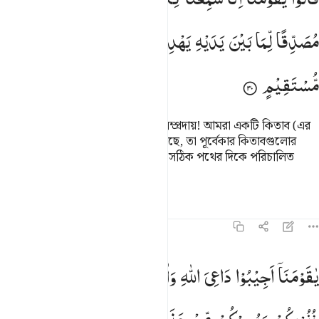
مُصَدِّقًا
لِّمَا
بَیْنَ
یَدَیْهِ
یَهْدِیْۤ
اِلَی
الْحَقِّ
وَاِلٰی
طَرِیْقٍ
مُّسْتَقِیْمٍ
(ফিরে গিয়ে) তারা বলল- হে আমাদের সম্প্রদায়! আমরা একটি কিতাব (এর
পাঠ) শুনেছি যা মূসার পরে অবতীর্ণ হয়েছে, তা পূর্বেকার কিতাবগুলোর
সত্যতা প্রতিপন্ন করে, সত্যের দিকে আর সঠিক পথের দিকে পরিচালিত
করে।
তাফসির
পাঠ
প্রতিফলন
৪৬:৩১
ا قومنا اجيبوا داعي الله وامنوا به يغفر لكم من ذنوبكم ويجركم من عذاب 
یٰقَوْمَنَاۤ
اَجِیْبُوْا
دَاعِیَ
اللّٰهِ
وَاٰمِنُوْا
بِهٖ
یَغْفِرْ
لَكُمْ
مِّنْ
َـٰقَوْمَنَآ أَجِيبُوا۟ دَاعِىَ ٱللَّهِ وَءَامِنُوا۟ بِهِۦ يَغْفِرْ لَكُم مِّن ذُنُوبِكُمْ وَيُجِرْكُ