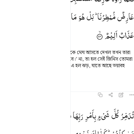
عَارِضٌ
مُّمْطِرُنَا ؕ
بَلْ
هُوَ
مَا
اسْتَعْجَلْتُمْ
بِهٖ ؕ
رِیْحٌ
فِیْهَا
عَذَابٌ
اَلِیْمٌ
অতঃপর তারা যখন তাদের উপত্যকার দিকে মেঘ আসতে দেখল তখন তারা
বলল- ‘এ তো মেঘ, আমাদেরকে বৃষ্টি দিবে।’ না, তা হল সেই জিনিস তোমরা
যা তাড়াতাড়ি নিয়ে আসতে চেয়েছিলে। এ হল ঝড়, যাতে আছে ভয়াবহ
‘আযাব।
তাফসির
পাঠ
প্রতিফলন
হাদিস
৪৬:২৫
دمر كل شيء بامر ربها فاصبحوا لا يرى الا مساكنهم كذالك نجزي القوم 
تُدَمِّرُ
كُلَّ
شَیْءٍ
بِاَمْرِ
رَبِّهَا
فَاَصْبَحُوْا
لَا
یُرٰۤی
اِلَّا
ُدَمِّرُ كُلَّ شَىْءٍۭ بِأَمْرِ رَبِّهَا فَأَصْبَحُوا۟ لَا يُرَىٰٓ إِلَّا مَسَـٰكِنُهُمْ ۚ كَذ