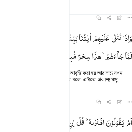
তাফসির
পাঠ
প্রতিফলন
৪৬:৭
اذا تتلى عليهم اياتنا بينات قال الذين كفروا للحق لما جاءهم هاذا سحر مب
وَاِذَا
تُتْلٰی
عَلَیْهِمْ
اٰیٰتُنَا
بَیِّنٰتٍ
قَالَ
الَّذِیْنَ
كَفَرُوْا
لِلْحَقِّ
َإِذَا تُتْلَىٰ عَلَيْهِمْ ءَايَـٰتُنَا بَيِّنَـٰتٍۢ قَالَ ٱلَّذِينَ كَفَرُوا۟ لِلْحَقِّ لَمَّا جَآءَهُمْ هَ
لَمَّا
جَآءَهُمْ ۙ
هٰذَا
سِحْرٌ
مُّبِیْنٌ
তাদের কাছে যখন আমার সুস্পষ্ট আয়াত আবৃত্তি করা হয় আর সত্য যখন
তাদের কাছে উপস্থিত হয়, তখন কাফিররা বলে- এটাতো প্রকাশ্য যাদু।
তাফসির
পাঠ
প্রতিফলন
৪৬:৮
م يقولون افتراه قل ان افتريته فلا تملكون لي من الله شييا هو اعلم بم
اَمْ
یَقُوْلُوْنَ
افْتَرٰىهُ ؕ
قُلْ
اِنِ
افْتَرَیْتُهٗ
فَلَا
تَمْلِكُوْنَ
لِیْ
َمْ يَقُولُونَ ٱفْتَرَىٰهُ ۖ قُلْ إِنِ ٱفْتَرَيْتُهُۥ فَلَا تَمْلِكُونَ لِى مِنَ ٱللَّه