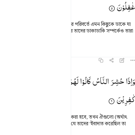
غٰفِلُوْنَ
তার চেয়ে অধিক গুমরাহ কে, যে আল্লাহর পরিবর্তে এমন কিছুকে ডাকে যা
ক্বিয়ামত পর্যন্ত তাকে সাড়া দেবে না, আর তাদের ডাকাডাকি সম্পর্কেও তারা
(একদম) বেখবর?
তাফসির
পাঠ
প্রতিফলন
৪৬:৬
اذا حشر الناس كانوا لهم اعداء وكانوا بعبادتهم كافرين ٦
وَاِذَا
حُشِرَ
النَّاسُ
كَانُوْا
لَهُمْ
اَعْدَآءً
وَّكَانُوْا
بِعِبَادَتِهِمْ
َإِذَا حُشِرَ ٱلنَّاسُ كَانُوا۟ لَهُمْ أَعْدَآءًۭ وَكَانُوا۟ بِعِبَادَتِهِمْ كَـٰفِرِينَ ٦
كٰفِرِیْنَ
ক্বিয়ামতের দিন মানুষকে যখন একত্রিত করা হবে, তখন ঐগুলো (অর্থাৎ
উপাস্যরা) হবে মানুষের শত্রু আর মানুষ যে তাদের ‘ইবাদাত করেছিল তা
তারা অস্বীকার করবে।