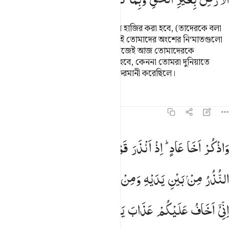
যেদিন কাফিরদেরকে জাহান্নামের সামনে হাজির করা হবে, (তাদেরকে বলা
হবে)- ‘তোমরা তোমাদের পার্থিব জীবনেই তোমাদের অংশের নি‘মাতগুলো
নিঃশেষ করেছ আর তা ভোগ করেছ। কাজেই আজ তোমাদেরকে
অপমানজনক শাস্তি দ্বারা প্রতিফল দেয়া হবে, কেননা তোমরা দুনিয়াতে
অন্যায়ভাবে অহঙ্কার করেছিলে আর না-ফরমানী করেছিলে।
তাফসির
পাঠ
প্রতিফলন
কিরাত
৪৬:২১
 واذكر اخا عاد اذ انذر قومه بالاحقاف وقد خلت النذر من بين يديه ومن خ
وَاذْكُرْ
اَخَا
عَادٍ ؕ
اِذْ
اَنْذَرَ
قَوْمَهٗ
بِالْاَحْقَافِ
وَقَدْ
خَلَتِ
 وَٱذْكُرْ أَخَا عَادٍ إِذْ أَنذَرَ قَوْمَهُۥ بِٱلْأَحْقَافِ وَقَدْ خَلَتِ ٱلنُّذُرُ مِنۢ بَيْنِ يَدَيْهِ
النُّذُرُ
مِنْ
بَیْنِ
یَدَیْهِ
وَمِنْ
خَلْفِهٖۤ
اَلَّا
تَعْبُدُوْۤا
اِلَّا
اللّٰهَ ؕ
اِنِّیْۤ
اَخَافُ
عَلَیْكُمْ
عَذَابَ
یَوْمٍ
عَظِیْمٍ