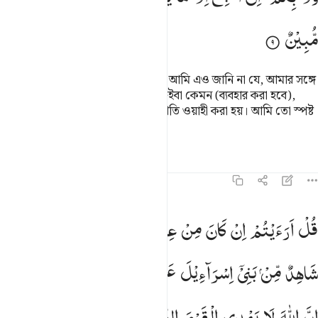
مُّبِیْنٌ
বল, আমি রসূলদের মধ্যে নতুন নই, আর আমি এও জানি না যে, আমার সঙ্গে
কী ব্যবহার করা হবে আর তোমাদের সঙ্গেইবা কেমন (ব্যবহার করা হবে),
আমি কেবল তাই মেনে চলি যা আমার প্রতি ওয়াহী করা হয়। আমি তো স্পষ্ট
সতর্ককারী মাত্র।
তাফসির
পাঠ
প্রতিফলন
৪৬:১০
ل ارايتم ان كان من عند الله وكفرتم به وشهد شاهد من بني اسراييل على
قُلْ
اَرَءَیْتُمْ
اِنْ
كَانَ
مِنْ
عِنْدِ
اللّٰهِ
وَكَفَرْتُمْ
بِهٖ
وَشَهِدَ
ُلْ أَرَءَيْتُمْ إِن كَانَ مِنْ عِندِ ٱللَّهِ وَكَفَرْتُم بِهِۦ وَشَهِدَ شَاهِدٌۭ مِّنۢ ب
شَاهِدٌ
مِّنْ
بَنِیْۤ
اِسْرَآءِیْلَ
عَلٰی
مِثْلِهٖ
فَاٰمَنَ
وَاسْتَكْبَرْتُمْ ؕ
اِنَّ
اللّٰهَ
لَا
یَهْدِی
الْقَوْمَ
الظّٰلِمِیْنَ