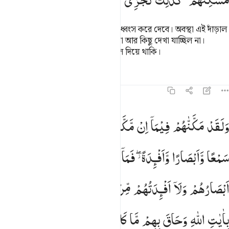
مَسٰكِنُهُمْ ؕ
كَذٰلِكَ
نَجْزِی
الْقَوْمَ
الْمُجْرِمِیْنَ
ওটা তার প্রতিপালকের নির্দেশে সবকিছু ধ্বংস করে দেবে। অবস্থা এই দাঁড়াল
যে, তাদের (ধ্বংসপ্রাপ্ত) বসতিগুলো ছাড়া আর কিছু দেখা যাচ্ছিল না।
অপরাধী জাতিকে আমি এভাবেই প্রতিফল দিয়ে থাকি।
তাফসির
পাঠ
প্রতিফলন
কিরাত
৪৬:২৬
لقد مكناهم فيما ان مكناكم فيه وجعلنا لهم سمعا وابصارا وافيدة فما اغ
وَلَقَدْ
مَكَّنّٰهُمْ
فِیْمَاۤ
اِنْ
مَّكَّنّٰكُمْ
فِیْهِ
وَجَعَلْنَا
لَهُمْ
َلَقَدْ مَكَّنَّـٰهُمْ فِيمَآ إِن مَّكَّنَّـٰكُمْ فِيهِ وَجَعَلْنَا لَهُمْ سَمْعًۭا وَأَبْصَـٰرًۭا وَأَفْـِٔدَةًۭ فَم
سَمْعًا
وَّاَبْصَارًا
وَّاَفْـِٕدَةً ۖؗ
فَمَاۤ
اَغْنٰی
عَنْهُمْ
سَمْعُهُمْ
وَلَاۤ
اَبْصَارُهُمْ
وَلَاۤ
اَفْـِٕدَتُهُمْ
مِّنْ
شَیْءٍ
اِذْ
كَانُوْا
یَجْحَدُوْنَ ۙ
بِاٰیٰتِ
اللّٰهِ
وَحَاقَ
بِهِمْ
مَّا
كَانُوْا
بِهٖ
یَسْتَهْزِءُوْنَ