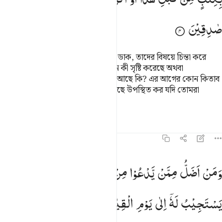
صٰدِقِیْنَ
বল- তোমরা আল্লাহর পরিবর্তে যাদেরকে ডাক, তাদের বিষয়ে চিন্তা করে
দেখেছ কি? দেখাও আমাকে তারা যমীনে কী সৃষ্টি করেছে অথবা
আকাশমন্ডলে তাদের কোন অংশীদারিত্ব আছে কি? এর আগের কোন কিতাব
অথবা পরম্পরাগত কোন জ্ঞান আমার কাছে উপস্থিত কর যদি তোমরা
সত্যবাদী হও।
তাফসির
পাঠ
প্রতিফলন
হাদিস
৪৬:৫
من اضل ممن يدعو من دون الله من لا يستجيب له الى يوم القيامة وهم
وَمَنْ
اَضَلُّ
مِمَّنْ
یَّدْعُوْا
مِنْ
دُوْنِ
اللّٰهِ
مَنْ
لَّا
َمَنْ أَضَلُّ مِمَّن يَدْعُوا۟ مِن دُونِ ٱللَّهِ مَن لَّا يَسْتَجِيبُ لَهُۥٓ إِلَىٰ يَوْمِ ٱلْقِيَـٰمَةِ 
یَسْتَجِیْبُ
لَهٗۤ
اِلٰی
یَوْمِ
الْقِیٰمَةِ
وَهُمْ
عَنْ
دُعَآىِٕهِمْ