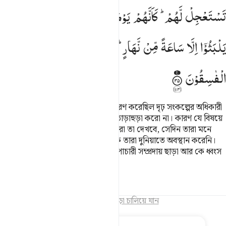
تَسْتَعْجِلْ
لَّهُمْ ؕ
كَاَنَّهُمْ
یَوْمَ
یَرَوْنَ
مَا
یُوْعَدُوْنَ ۙ
لَمْ
یَلْبَثُوْۤا
اِلَّا
سَاعَةً
مِّنْ
نَّهَارٍ ؕ
بَلٰغٌ ۚ
فَهَلْ
یُهْلَكُ
اِلَّا
الْقَوْمُ
الْفٰسِقُوْنَ
কাজেই তুমি ধৈর্য ধর যেমনভাবে ধৈর্য ধারণ করেছিল দৃঢ় সংকল্পের অধিকারী
রসূলগণ। আর এই লোকেদের ব্যাপারে তাড়াহুড়া করো না। কারণ যে বিষয়ে
তাদেরকে সাবধান করা হয়েছে যেদিন তারা তা দেখবে, সেদিন তারা মনে
করবে যে, একদিনের কিছু অংশের অধিক তারা দুনিয়াতে অবস্থান করেনি।
(তোমার দায়িত্ব) পৌঁছানো, অতঃপর পাপাচারী সম্প্রদায় ছাড়া আর কে ধ্বংস
হবে?
তাফসির
পাঠ
প্রতিফলন
অধ্যায়ের সমাপ্তি
পড়া চালিয়ে যান