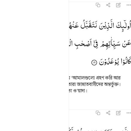
৪৬:১৬
ولايك الذين نتقبل عنهم احسن ما عملوا ونتجاوز عن سيياتهم في اصحاب 
اُولٰٓىِٕكَ
الَّذِیْنَ
نَتَقَبَّلُ
عَنْهُمْ
اَحْسَنَ
مَا
عَمِلُوْا
وَنَتَجَاوَزُ
ُو۟لَـٰٓئِكَ ٱلَّذِينَ نَتَقَبَّلُ عَنْهُمْ أَحْسَنَ مَا عَمِلُوا۟ وَنَتَجَاوَزُ عَن سَيِّـَٔاتِهِمْ 
عَنْ
سَیِّاٰتِهِمْ
فِیْۤ
اَصْحٰبِ
الْجَنَّةِ ؕ
وَعْدَ
الصِّدْقِ
الَّذِیْ
كَانُوْا
یُوْعَدُوْنَ
এই লোকদের হতে আমি তাদের সর্বোত্তম ‘আমালগুলো গ্রহণ করি আর
তাদের মন্দ কাজগুলো ক্ষমা করে দেই, তারা জান্নাতবাসীদের অন্তর্ভুক্ত।
তাদেরকে যে ও‘য়াদা দেয়া হয়েছে তা সত্য ও‘য়াদা।
তাফসির
পাঠ
প্রতিফলন
কিরাত
৪৬:১৭
الذي قال لوالديه اف لكما اتعدانني ان اخرج وقد خلت القرون من قبلي وه