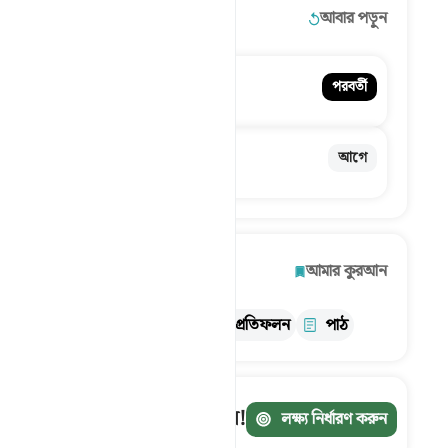
আরও বিস্তারিত!
আবার পড়ুন
৪৭. Muhammad
পরবর্তী
নবী মুহাম্মদ
৪৫. Al-Jathiyah
আগে
নতজানু
অন্বেষণ করুন
আমার কুরআন
তথ্য
তাফসির
প্রতিফলন
পাঠ
আপনার যাত্রা ট্র্যাক করুন!
লক্ষ্য নির্ধারণ করুন