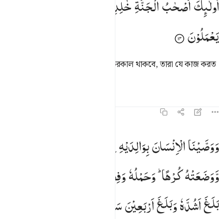
اُولٰٓىِٕكَ
اَصْحٰبُ
الْجَنَّةِ
خٰلِدِیْنَ
فِیْهَا ۚ
جَزَآءً
بِمَا
كَانُوْا
ُو۟لَـٰٓئِكَ أَصْحَـٰبُ ٱلْجَنَّةِ خَـٰلِدِينَ فِيهَا جَزَآءًۢ بِمَا كَانُوا۟ يَعْمَلُونَ ١٤
یَعْمَلُوْنَ
তারাই জান্নাতের অধিবাসী, তাতে তারা চিরকাল থাকবে, তারা যে কাজ করত
তার পুরস্কার স্বরূপ।
তাফসির
পাঠ
প্রতিফলন
৪৬:১৫
وصينا الانسان بوالديه احسانا حملته امه كرها ووضعته كرها وحمله وف
وَوَصَّیْنَا
الْاِنْسَانَ
بِوَالِدَیْهِ
اِحْسٰنًا ؕ
حَمَلَتْهُ
اُمُّهٗ
كُرْهًا
َوَصَّيْنَا ٱلْإِنسَـٰنَ بِوَٰلِدَيْهِ إِحْسَـٰنًا ۖ حَمَلَتْهُ أُمُّهُۥ كُرْهًۭا وَوَضَعَتْه
وَّوَضَعَتْهُ
كُرْهًا ؕ
وَحَمْلُهٗ
وَفِصٰلُهٗ
ثَلٰثُوْنَ
شَهْرًا ؕ
حَتّٰۤی
اِذَا
بَلَغَ
اَشُدَّهٗ
وَبَلَغَ
اَرْبَعِیْنَ
سَنَةً ۙ
قَالَ
رَبِّ
اَوْزِعْنِیْۤ
اَنْ