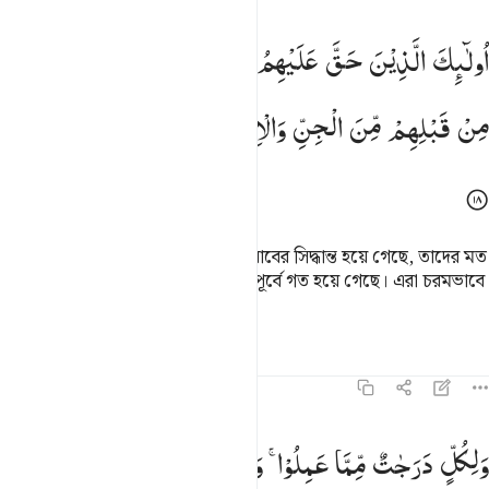
ولايك الذين حق عليهم القول في امم قد خلت من قبلهم من الجن والانس 
اُولٰٓىِٕكَ
الَّذِیْنَ
حَقَّ
عَلَیْهِمُ
الْقَوْلُ
فِیْۤ
اُمَمٍ
قَدْ
خَلَتْ
ُو۟لَـٰٓئِكَ ٱلَّذِينَ حَقَّ عَلَيْهِمُ ٱلْقَوْلُ فِىٓ أُمَمٍۢ قَدْ خَلَتْ مِن قَبْلِهِم مِّنَ ٱلْج
مِنْ
قَبْلِهِمْ
مِّنَ
الْجِنِّ
وَالْاِنْسِ ؕ
اِنَّهُمْ
كَانُوْا
خٰسِرِیْنَ
এরা হল তারাই যাদের প্রতি আল্লাহর ‘আযাবের সিদ্ধান্ত হয়ে গেছে, তাদের মত
জ্বিন ও মানুষের মধ্যে হতে যারা তাদের পূর্বে গত হয়ে গেছে। এরা চরমভাবে
ক্ষতিগ্রস্ত।
তাফসির
পাঠ
প্রতিফলন
৪৬:১৯
لكل درجات مما عملوا وليوفيهم اعمالهم وهم لا يظلمون ١٩
وَلِكُلٍّ
دَرَجٰتٌ
مِّمَّا
عَمِلُوْا ۚ
وَلِیُوَفِّیَهُمْ
اَعْمَالَهُمْ
وَهُمْ
لَا
َلِكُلٍّۢ دَرَجَـٰتٌۭ مِّمَّا عَمِلُوا۟ ۖ وَلِيُوَفِّيَهُمْ أَعْمَـٰلَهُمْ وَهُمْ لَا يُظْلَمُونَ ١٩