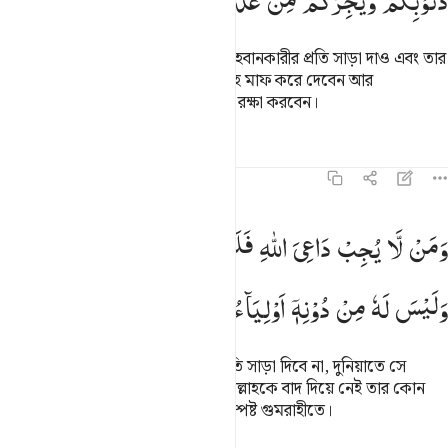
ذُنُوْبِكُمْ
وَیُجِرْكُمْ
مِّنْ
عَذَابٍ
اَلِیْمٍ
হে আমাদের সম্প্রদায়! আল্লাহর দিকে আহবানকারীর প্রতি সাড়া দাও এবং তার
প্রতি ঈমান আন, আল্লাহ তোমাদের গুনাহ মাফ করে দেবেন আর
তোমাদেরকে যন্ত্রণাদায়ক ‘আযাব থেকে রক্ষা করবেন।
তাফসির
পাঠ
প্রতিফলন
৪৬:৩২
من لا يجب داعي الله فليس بمعجز في الارض وليس له من دونه اولياء ا
وَمَنْ
لَّا
یُجِبْ
دَاعِیَ
اللّٰهِ
فَلَیْسَ
بِمُعْجِزٍ
فِی
الْاَرْضِ
َمَن لَّا يُجِبْ دَاعِىَ ٱللَّهِ فَلَيْسَ بِمُعْجِزٍۢ فِى ٱلْأَرْضِ وَلَيْسَ لَهُۥ مِن دُونِهِۦٓ
وَلَیْسَ
لَهٗ
مِنْ
دُوْنِهٖۤ
اَوْلِیَآءُ ؕ
اُولٰٓىِٕكَ
فِیْ
ضَلٰلٍ
مُّبِیْنٍ
আর যে আল্লাহর দিকে আহবানকারীর প্রতি সাড়া দিবে না, দুনিয়াতে সে
আল্লাহকে ব্যর্থ করতে পারবে না, আর আল্লাহকে বাদ দিয়ে নেই তার কোন
সাহায্যকারী, পৃষ্ঠপোষক। তারা আছে সুস্পষ্ট গুমরাহীতে।