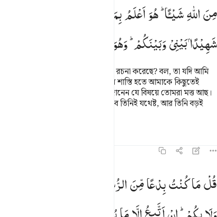
مِنَ
اللّٰهِ
شَیْـًٔا ؕ
هُوَ
اَعْلَمُ
بِمَا
تُفِیْضُوْنَ
فِیْهِ ؕ
كَفٰی
بِهٖ
شَهِیْدًا
بَیْنِیْ
وَبَیْنَكُمْ ؕ
وَهُوَ
الْغَفُوْرُ
الرَّحِیْمُ
তারা কি বলতে চায় যে, রসূল নিজেই তা রচনা করেছে? বল, তা যদি আমি
রচনা করে থাকি তাহলে তোমরা আল্লাহর শাস্তি হতে আমাকে কিছুতেই
বাঁচাতে পারবে না। আল্লাহ ভাল করেই জানেন যে বিষয়ে তোমরা মত্ত আছ।
আমার আর তোমাদের মধ্যে সাক্ষী হিসেবে তিনিই যথেষ্ট, আর তিনি বড়ই
ক্ষমাশীল, বড়ই দয়ালু।
তাফসির
পাঠ
প্রতিফলন
৪৬:৯
ل ما كنت بدعا من الرسل وما ادري ما يفعل بي ولا بكم ان اتبع الا ما يوحى
قُلْ
مَا
كُنْتُ
بِدْعًا
مِّنَ
الرُّسُلِ
وَمَاۤ
اَدْرِیْ
مَا
یُفْعَلُ
بِیْ
ُلْ مَا كُنتُ بِدْعًۭا مِّنَ ٱلرُّسُلِ وَمَآ أَدْرِى مَا يُفْعَلُ بِى وَلَا بِكُمْ ۖ إِنْ أَتَّبِعُ إِلّ
وَلَا
بِكُمْ ؕ
اِنْ
اَتَّبِعُ
اِلَّا
مَا
یُوْحٰۤی
اِلَیَّ
وَمَاۤ
اَنَا
اِلَّا
نَذِیْرٌ