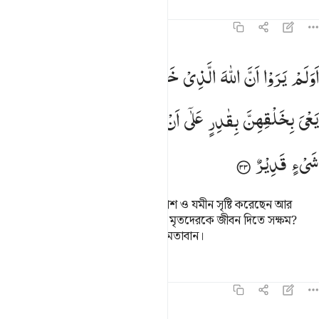
তাফসির
পাঠ
প্রতিফলন
৪৬:৩৩
ولم يروا ان الله الذي خلق السماوات والارض ولم يعي بخلقهن بقادر عل
اَوَلَمْ
یَرَوْا
اَنَّ
اللّٰهَ
الَّذِیْ
خَلَقَ
السَّمٰوٰتِ
وَالْاَرْضَ
وَلَمْ
َوَلَمْ يَرَوْا۟ أَنَّ ٱللَّهَ ٱلَّذِى خَلَقَ ٱلسَّمَـٰوَٰتِ وَٱلْأَرْضَ وَلَمْ يَعْىَ بِخَلْقِهِنَّ
یَعْیَ
بِخَلْقِهِنَّ
بِقٰدِرٍ
عَلٰۤی
اَنْ
یُّحْیِ
الْمَوْتٰی ؕ
بَلٰۤی
اِنَّهٗ
عَلٰی
كُلِّ
شَیْءٍ
قَدِیْرٌ
তারা কি দেখে না যে, আল্লাহ, যিনি আকাশ ও যমীন সৃষ্টি করেছেন আর
ওগুলোর সৃষ্টিতে তিনি ক্লান্ত হননি, তিনি মৃতদেরকে জীবন দিতে সক্ষম?
নিঃসন্দেহে তিনি সকল বিষয়ের উপর ক্ষমতাবান।
তাফসির
পাঠ
প্রতিফলন
কিরাত
৪৬:৩৪