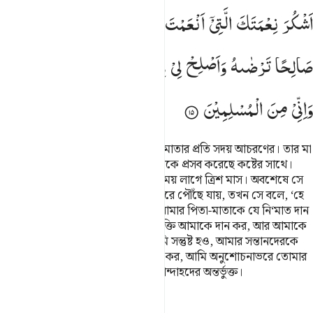
اَشْكُرَ
نِعْمَتَكَ
الَّتِیْۤ
اَنْعَمْتَ
عَلَیَّ
وَعَلٰی
وَالِدَیَّ
وَاَنْ
اَعْمَلَ
صَالِحًا
تَرْضٰىهُ
وَاَصْلِحْ
لِیْ
فِیْ
ذُرِّیَّتِیْ ؕۚ
اِنِّیْ
تُبْتُ
اِلَیْكَ
وَاِنِّیْ
مِنَ
الْمُسْلِمِیْنَ
আমি মানুষকে নির্দেশ দিয়েছি তার পিতামাতার প্রতি সদয় আচরণের। তার মা
তাকে বহন করেছে কষ্টের সাথে, আর তাকে প্রসব করেছে কষ্টের সাথে।
তাকে গর্ভে ধারণ ও দুধপান ছাড়ানোয় সময় লাগে ত্রিশ মাস। অবশেষে সে
যখন পূর্ণ শক্তি লাভ করে এবং চল্লিশ বছরে পৌঁছে যায়, তখন সে বলে, ‘হে
আমার প্রতিপালক! তুমি আমাকে আর আমার পিতা-মাতাকে যে নি‘মাত দান
করেছ তজ্জন্য কৃতজ্ঞতা প্রকাশ করার শক্তি আমাকে দান কর, আর আমাকে
এমন সৎকর্ম করার সামর্থ দাও যাতে তুমি সন্তুষ্ট হও, আমার সন্তানদেরকে
সৎকর্মপরায়ণ ক’রে আমার প্রতি অনুগ্রহ কর, আমি অনুশোচনাভরে তোমার
দিকে ফিরে আসছি, আর আমি অনুগত বান্দাহদের অন্তর্ভুক্ত।
তাফসির
পাঠ
প্রতিফলন
কিরাত