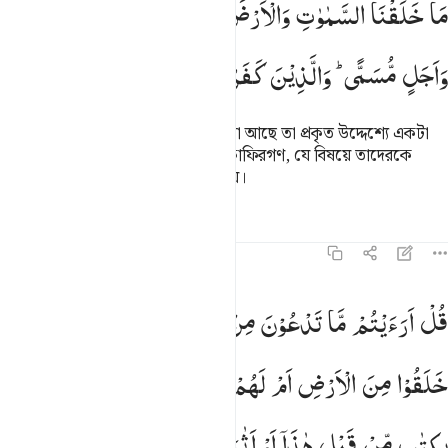
مَا
خَلَقْنَا
السَّمٰوٰتِ
وَالْاَرْضَ
وَمَا
بَیْنَهُمَاۤ
اِلَّا
بِالْحَقِّ
َا خَلَقْنَا ٱلسَّمَـٰوَٰتِ وَٱلْأَرْضَ وَمَا بَيْنَهُمَآ إِلَّا بِٱلْحَقِّ وَأَجَلٍۢ مُّسَمًّۭى
وَاَجَلٍ
مُّسَمًّی ؕ
وَالَّذِیْنَ
كَفَرُوْا
عَمَّاۤ
اُنْذِرُوْا
مُعْرِضُوْنَ
আমি আকাশ, যমীন ও এ দু’য়ের মাঝে যা আছে তা প্রকৃত উদ্দেশ্যে একটা
নির্দিষ্ট সময়ের জন্য সৃষ্টি করেছি। কিন্তু কাফিরগণ, যে বিষয়ে তাদেরকে
সতর্ক করা হয় তাত্থেকে মুখ ফিরিয়ে নেয়।
তাফসির
পাঠ
প্রতিফলন
৪৬:৪
ل ارايتم ما تدعون من دون الله اروني ماذا خلقوا من الارض ام لهم شر
قُلْ
اَرَءَیْتُمْ
مَّا
تَدْعُوْنَ
مِنْ
دُوْنِ
اللّٰهِ
اَرُوْنِیْ
مَاذَا
ُلْ أَرَءَيْتُم مَّا تَدْعُونَ مِن دُونِ ٱللَّهِ أَرُونِى مَاذَا خَلَقُوا۟ مِنَ ٱلْأَرْضِ أَمْ لَ
خَلَقُوْا
مِنَ
الْاَرْضِ
اَمْ
لَهُمْ
شِرْكٌ
فِی
السَّمٰوٰتِ ؕ
اِیْتُوْنِیْ
بِكِتٰبٍ
مِّنْ
قَبْلِ
هٰذَاۤ
اَوْ
اَثٰرَةٍ
مِّنْ
عِلْمٍ
اِنْ
كُنْتُمْ