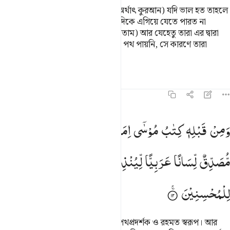
কাফিররা মু’মিনদের সম্পর্কে বলে, তা (অর্থাৎ কুরআন) যদি ভাল হত তাহলে
তারা আমাদেরকে পেছনে ফেলে ওটার দিকে এগিয়ে যেতে পারত না
(আমরাই কুরআনকে আগে গ্রহণ করে নিতাম) আর যেহেতু তারা এর দ্বারা
(অর্থাৎ কাফিররা এ কুরআন দ্বারা) সঠিক পথ পায়নি, সে কারণে তারা
অবশ্যই বলবে- এটা এক পুরনো মিথ্যে।
তাফসির
পাঠ
প্রতিফলন
৪৬:১২
من قبله كتاب موسى اماما ورحمة وهاذا كتاب مصدق لسانا عربيا لينذر
وَمِنْ
قَبْلِهٖ
كِتٰبُ
مُوْسٰۤی
اِمَامًا
وَّرَحْمَةً ؕ
وَهٰذَا
كِتٰبٌ
َمِن قَبْلِهِۦ كِتَـٰبُ مُوسَىٰٓ إِمَامًۭا وَرَحْمَةًۭ ۚ وَهَـٰذَا كِتَـٰبٌۭ مُّصَدِّقٌۭ لِّسَ
مُّصَدِّقٌ
لِّسَانًا
عَرَبِیًّا
لِّیُنْذِرَ
الَّذِیْنَ
ظَلَمُوْا ۖۗ
وَبُشْرٰی
لِلْمُحْسِنِیْنَ
অথচ ইতোপূর্বে মূসার কিতাব এসেছিল পথপ্রদর্শক ও রহমত স্বরূপ। আর