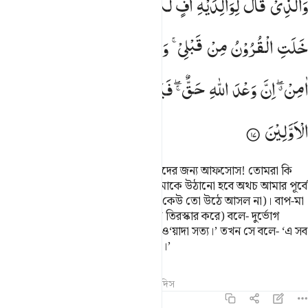
وَالَّذِیْ
قَالَ
لِوَالِدَیْهِ
اُفٍّ
لَّكُمَاۤ
اَتَعِدٰنِنِیْۤ
اَنْ
اُخْرَجَ
وَقَدْ
َٱلَّذِى قَالَ لِوَٰلِدَيْهِ أُفٍّۢ لَّكُمَآ أَتَعِدَانِنِىٓ أَنْ أُخْرَجَ وَقَدْ خَ
خَلَتِ
الْقُرُوْنُ
مِنْ
قَبْلِیْ ۚ
وَهُمَا
یَسْتَغِیْثٰنِ
اللّٰهَ
وَیْلَكَ
اٰمِنْ ۖۗ
اِنَّ
وَعْدَ
اللّٰهِ
حَقٌّ ۖۚ
فَیَقُوْلُ
مَا
هٰذَاۤ
اِلَّاۤ
اَسَاطِیْرُ
الْاَوَّلِیْنَ
আর যে নিজ পিতামাতাকে বলে, ‘তোমাদের জন্য আফসোস! তোমরা কি
আমাকে ভয় দেখাও যে, (মৃতুর পর) আমাকে উঠানো হবে অথচ আমার পূর্বে
বহু মানব গোষ্ঠী অতীত হয়ে গেছে (কই, কেউ তো উঠে আসল না)। বাপ-মা
আল্লাহর কাছে প্রার্থনা জানিয়ে (সন্তানকে তিরস্কার করে) বলে- দুর্ভোগ
তোমার জন্য, তুমি ঈমান আন, আল্লাহর ও‘য়াদা সত্য।’ তখন সে বলে- ‘এ সব
পুরান কালের কাহিনী ছাড়া আর কিছুই না।’
তাফসির
পাঠ
প্রতিফলন
কিরাত
হাদিস
৪৬:১৮