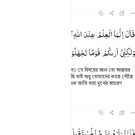
তাফসির
পাঠ
প্রতিফলন
৪৬:২৩
ال انما العلم عند الله وابلغكم ما ارسلت به ولاكني اراكم قوما تجهلون ٢٣
قَالَ
اِنَّمَا
الْعِلْمُ
عِنْدَ
اللّٰهِ ۖؗ
وَاُبَلِّغُكُمْ
مَّاۤ
اُرْسِلْتُ
بِهٖ
َالَ إِنَّمَا ٱلْعِلْمُ عِندَ ٱللَّهِ وَأُبَلِّغُكُم مَّآ أُرْسِلْتُ بِهِۦ وَلَـٰكِنِّىٓ أَرَىٰكُمْ قَوْمًۭا تَ
وَلٰكِنِّیْۤ
اَرٰىكُمْ
قَوْمًا
تَجْهَلُوْنَ
সে বলল (‘আযাব কখন আসবে না আসবে) ‘সে বিষয়ের জ্ঞান তো আল্লাহর
নিকট আছে। আমি যা নিয়ে প্রেরিত হয়েছি তাই শুধু তোমাদের কাছে পৌঁছে
দিচ্ছি। কিন্তু আমি দেখছি তোমরা এমন এক জাতি যারা মূর্খের আচরণ
করছে।
তাফসির
পাঠ
প্রতিফলন
কিরাত
৪৬:২৪
لما راوه عارضا مستقبل اوديتهم قالوا هاذا عارض ممطرنا بل هو ما استعج
فَلَمَّا
رَاَوْهُ
عَارِضًا
مُّسْتَقْبِلَ
اَوْدِیَتِهِمْ ۙ
قَالُوْا
هٰذَا
َلَمَّا رَأَوْهُ عَارِضًۭا مُّسْتَقْبِلَ أَوْدِيَتِهِمْ قَالُوا۟ هَـٰذَا عَارِضٌۭ مُّمْطِرُنَا ۚ ب