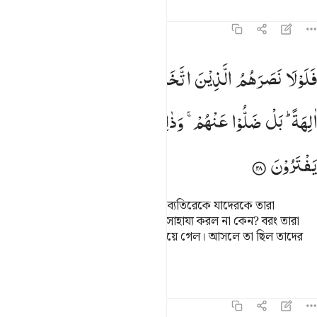
তাফসির
পাঠ
প্রতিফলন
৪৬:২৮
لولا نصرهم الذين اتخذوا من دون الله قربانا الهة بل ضلوا عنهم وذالك اف
فَلَوْلَا
نَصَرَهُمُ
الَّذِیْنَ
اتَّخَذُوْا
مِنْ
دُوْنِ
اللّٰهِ
قُرْبَانًا
َلَوْلَا نَصَرَهُمُ ٱلَّذِينَ ٱتَّخَذُوا۟ مِن دُونِ ٱللَّهِ قُرْبَانًا ءَالِهَةًۢ ۖ بَلْ ضَلُّوا۟ عَ
اٰلِهَةً ؕ
بَلْ
ضَلُّوْا
عَنْهُمْ ۚ
وَذٰلِكَ
اِفْكُهُمْ
وَمَا
كَانُوْا
یَفْتَرُوْنَ
আল্লাহর নৈকট্য লাভের উদ্দেশ্যে আল্লাহ ব্যতিরেকে যাদেরকে তারা
ইলাহরূপে গ্রহণ করেছে তারা তাদেরকে সাহায্য করল না কেন? বরং তারা
(অর্থাৎ কল্পিত ইলাহ) তাদের থেকে হারিয়ে গেল। আসলে তা ছিল তাদের
মিথ্যাচার আর মনগড়া উদ্ভাবন।
তাফসির
পাঠ
প্রতিফলন
৪৬:২৯