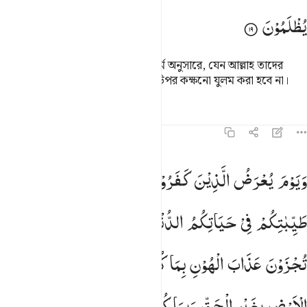
یُظْلَمُوْنَ
প্রত্যেকের জন্য মর্যাদা আছে তার কৃতকর্ম অনুসারে, যেন আল্লাহ তাদের
কর্মের পুরোপুরি প্রতিফল দেন। তাদের উপর কক্ষনো যুলম করা হবে না।
তাফসির
পাঠ
প্রতিফলন
কিরাত
৪৬:২০
يوم يعرض الذين كفروا على النار اذهبتم طيباتكم في حياتكم الدنيا واس
وَیَوْمَ
یُعْرَضُ
الَّذِیْنَ
كَفَرُوْا
عَلَی
النَّارِ ؕ
اَذْهَبْتُمْ
َيَوْمَ يُعْرَضُ ٱلَّذِينَ كَفَرُوا۟ عَلَى ٱلنَّارِ أَذْهَبْتُمْ طَيِّبَـٰتِكُمْ فِى حَيَاتِكُمُ ٱلدُّنْ
طَیِّبٰتِكُمْ
فِیْ
حَیَاتِكُمُ
الدُّنْیَا
وَاسْتَمْتَعْتُمْ
بِهَا ۚ
فَالْیَوْمَ
تُجْزَوْنَ
عَذَابَ
الْهُوْنِ
بِمَا
كُنْتُمْ
تَسْتَكْبِرُوْنَ
فِی
الْاَرْضِ
بِغَیْرِ
الْحَقِّ
وَبِمَا
كُنْتُمْ
تَفْسُقُوْنَ