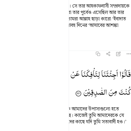
স্মরণ কর ‘আদ জাতির ভ্রাতার (হূদ) কথা। সে তার আহকাফবাসী সম্প্রদায়কে
সতর্ক করেছিল। (এ ধরনের) সতর্ককারীরা তার পূর্বেও এসেছিল আর তার
পরেও এসেছিল (যারা বলেছিল) যে, ‘তোমরা আল্লাহ ছাড়া কারো ‘ইবাদাত
করো না। আমি তোমাদের উপর এক ভয়াবহ দিনের ‘আযাবের আশঙ্কা
করছি।’
তাফসির
পাঠ
প্রতিফলন
৪৬:২২
الوا اجيتنا لتافكنا عن الهتنا فاتنا بما تعدنا ان كنت من الصادقين ٢٢
قَالُوْۤا
اَجِئْتَنَا
لِتَاْفِكَنَا
عَنْ
اٰلِهَتِنَا ۚ
فَاْتِنَا
بِمَا
تَعِدُنَاۤ
اِنْ
َالُوٓا۟ أَجِئْتَنَا لِتَأْفِكَنَا عَنْ ءَالِهَتِنَا فَأْتِنَا بِمَا تَعِدُنَآ إِن
كُنْتَ
مِنَ
الصّٰدِقِیْنَ
লোকেরা বলেছিল- ‘তুমি কি আমাদেরকে আমাদের উপাস্যগুলো হতে
সরিয়ে নেয়ার জন্য আমাদের কাছে এসেছ। কাজেই তুমি আমাদেরকে যে
শাস্তির ভয় দেখাচ্ছ তা নিয়ে এসো আমাদের কাছে যদি তুমি সত্যবাদী হও।’