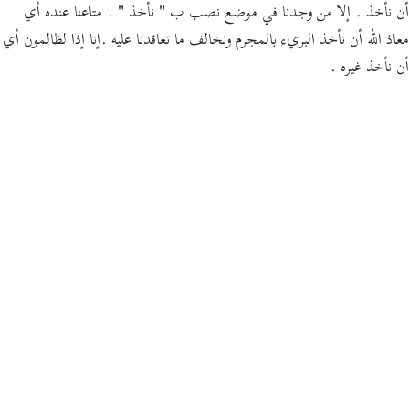
أن نأخذ . إلا من وجدنا في موضع نصب ب " نأخذ " . متاعنا عنده أي
معاذ الله أن نأخذ البريء بالمجرم ونخالف ما تعاقدنا عليه .إنا إذا لظالمون أي
أن نأخذ غيره .