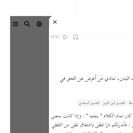
تسجيل الدخول
١٥:٧٠
راف البدن، تنادي مَن أعرض عن الحق في
يـط
تفسیر ابنِ کثیر
تفسير السعدي
كان تمام الكلام " ينجيه " . وإذا كانت بمعنى
ى : فأنذرتكم نارا تلظى واشتقاق لظى من التلظي