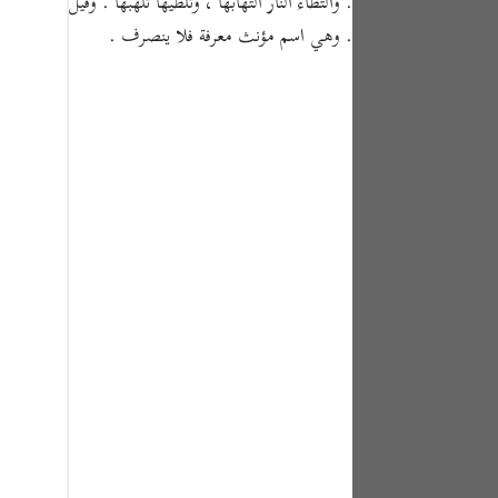
. والتظاء النار التهابها ، وتلظيها تلهبها . وقيل : ك
tuguês
. وهي اسم مؤنث معرفة فلا ينصرف .
усский
Shqip
ษาไทย
Türkçe
اردو
体中文
Melayu
spañol
swahili
ng Việt