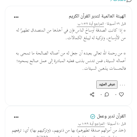
الهيئة العالمية لتدبر القرآن الكريم
قبل ٢٩ أسبوعًا
·
المراجع
آية ١٠٣:٩
* إذا كانت الصدقة أوساخَ الناس فإن في أخذها من المتصدق تطهيرًا له
من الأوساخ، وتزكية له ليبلغ الكمالات.
* من رحمة الله تعالى بعبده أن جعل له من أعماله الصالحة ما تمحى به
أعماله السيئة، فمن تدنس بذنب فعليه المبادرة إلى عمل صالح يمحوه؛
فالحسنات يذهبن السيئات.
...
عرض المزيد
٠
٠
القرآن تدبر وعمل
قبل ٤٠ أسبوعًا
·
المراجع
آية ١٠٣:٩
(خذ من أموالهم صدقة تطهرهم) بها من ذنوبهم، (وتزكيهم بها) أي: ترفعهم