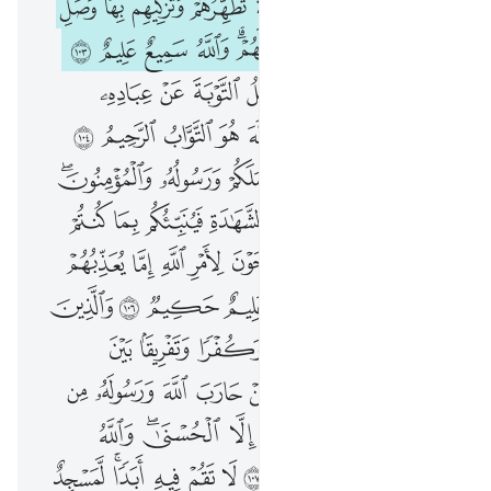
ﲈ
ﲉ
ﲊ
ﲋ
ﲌ
ﲍ
ﲎ
ﲏ
ﲐ
ﲑﲒ
ﲓ
ﲔ
ﲕ
ﲖﲗ
ﲘ
ﲙ
ﲚ
ﲛ
ﲜ
ﲝ
ﲞ
ﲟ
ﲠ
ﲡ
ﲢ
ﲣ
ﲤ
ﲥ
ﲦ
ﲧ
ﲨ
ﲩ
ﲪ
ﲫ
ﲬ
ﲭ
ﲮ
ﲯ
ﲰ
ﲱ
ﲲ
ﲳﲴ
ﲵ
ﲶ
ﲷ
ﲸ
ﲹ
ﲺ
ﲻ
ﲼ
ﲽ
ﲾ
ﲿ
ﳀ
ﳁ
ﳂ
ﳃ
ﳄ
ﳅ
ﳆ
ﳇﳈ
ﳉ
ﳊ
ﳋ
ﳌ
ﱁ
ﱂ
ﱃ
ﱄ
ﱅ
ﱆ
ﱇ
ﱈ
ﱉ
ﱊ
ﱋ
ﱌ
ﱍ
ﱎ
ﱏﱐ
ﱑ
ﱒ
ﱓ
ﱔ
ﱕﱖ
ﱗ
ﱘ
ﱙ
ﱚ
ﱛ
ﱜ
ﱝ
ﱞ
ﱟﱠ
ﱡ