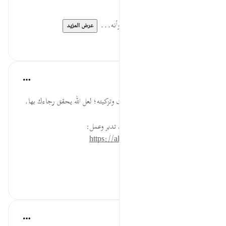
الشخصية، والسفيه لا يتصرف.
صَدَقَةً ... عظم الصدقة عند الله، وأنه...
عرض المزيد
٠
٠
القرآن تدبر وعمل
قبل ٤٠ أسبوعًا
·
المراجع
آية ١٠٣:٩
تصدق بصدقة ترجو بها طهارة قلبك وتزكيته؛ لعل الله يحقق رجاءك بها.
* للمزيد عن هذه الآية في مصحف تدبر وعمل:
https://altadabbur.com/#aya=9_103
#عمل
٠
٠
Ola Shoubaki