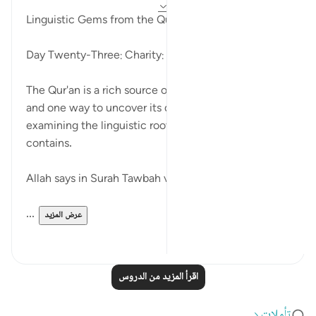
قبل ٣ سنوات
·
المراجع
آية ١٠٣:٩، ١٠١:٢٦
Linguistic Gems from the Qur'an
Day Twenty-Three: Charity:
The Qur'an is a rich source of guidance and wisdom,
and one way to uncover its deeper meanings is by
examining the linguistic roots of the words it
contains.
Allah says in Surah Tawbah verse 103,
...
عرض المزيد
٢
١
اقرأ المزيد من الدروس
تأملات