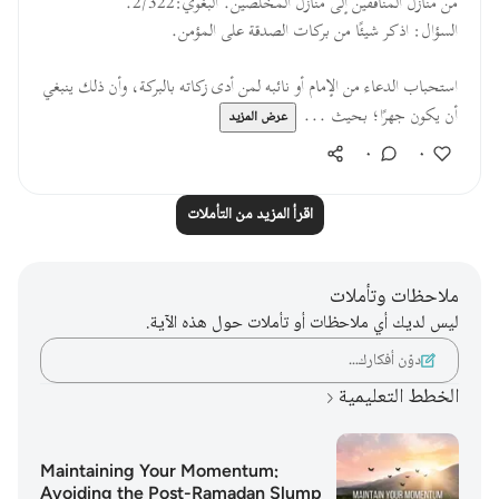
من منازل المنافقين إلى منازل المخلصين. البغوي:2/322.
السؤال: اذكر شيئًا من بركات الصدقة على المؤمن.
استحباب الدعاء من الإمام أو نائبه لمن أدى زكاته بالبركة، وأن ذلك ينبغي
أن يكون جهرًا؛ بحيث ...
عرض المزيد
٠
٠
اقرأ المزيد من التأملات
ملاحظات وتأملات
ليس لديك أي ملاحظات أو تأملات حول هذه الآية.
دوّن أفكارك…
الخطط التعليمية
Maintaining Your Momentum:
Avoiding the Post-Ramadan Slump