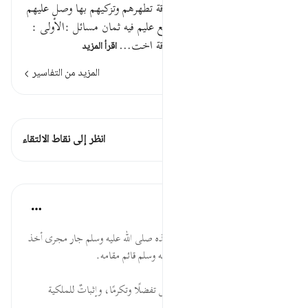
قوله تعالى خذ من أموالهم صدقة تطهرهم وتزكيهم بها وصل عليهم
إن صلاتك سكن لهم والله سميع عليم فيه ثمان مسائل :الأولى :
قوله تعالى خذ من أموالهم صدقة اخت…
اقرأ المزيد
المزيد من التفاسير
اطلع على القراءات
هذه الآية 1 التقاطعات
انظر إلى نقاط الالتقاء
الدروس
موسوعة الهدايات القرآنية
قبل ٤٠ أسبوعًا
·
المراجع
آية ١٠٣:٩
خُذْ ... تعظيم شأن الصدقة؛ فأخذه صلى الله عليه وسلم جار مجرى أخذ
الله لها، ونائب الرسول صلى الله عليه وسلم قائم مقامه.
أَمْوَالِهِمْ ... المال لله وإضافته للناس تفضلًا وتكرمًا، وإثباتٌ للملكية