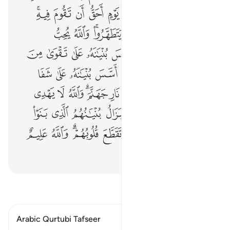
ﱢ
ﱣ
ﱤ
ﱥ
ﱦ
ﱧ
ﱨ
ﱩ
ﱪ
ﱫﱬ
ﱭ
ﱮ
ﱯ
ﱰ
ﱱﱲ
ﱳ
ﱴ
ﱵ
ﱶ
ﱷ
ﱸ
ﱹ
ﱺ
ﱻ
ﱼ
ﱽ
ﱾ
ﱿ
ﲀ
ﲁ
ﲂ
ﲃ
ﲄ
ﲅ
ﲆ
ﲇ
ﲈ
ﲉ
ﲊ
ﲋ
ﲌﲍ
ﲎ
ﲏ
ﲐ
ﲑ
ﲒ
ﲓ
ﲔ
ﲕ
ﲖ
ﲗ
ﲘ
ﲙ
ﲚ
ﲛ
ﲜ
ﲝ
ﲞ
ﲟﲠ
ﲡ
ﲢ
ﲣ
ﲤ
اقرأ التفسير
Arabic Qurtubi Tafseer