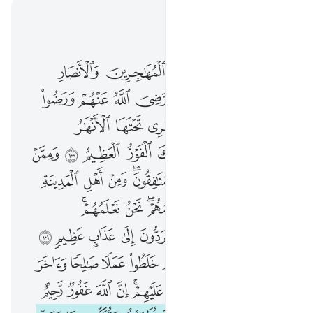
اقرأ في السياق
الفصل ٩, صفحة ٢٠٣, جوز ١١
والسابقون الاولون من المهاجرين والانصار والذين اتبعوهم باحسان رضي الله عنهم ورضوا عنه واعد لهم جنات تجري تحتها الانهار خالدين فيها ابدا ذالك الفوز العظيم ١٠٠ وممن حولكم من الاعراب منافقون ومن اهل المدينة مردوا على النفاق لا تعلمهم نحن نعلمهم سنعذبهم مرتين ثم يردون الى عذاب عظيم ١٠١ واخرون اعترفوا بذنوبهم خلطوا عملا صالحا واخر سييا عسى الله ان يتوب عليهم ان الله غفور رحيم ١٠٢ خذ من اموالهم صدقة تطهرهم وتزكيهم بها وصل عليهم ان صلاتك سكن لهم والله سميع عليم ١٠٣ الم يعلموا ان الله هو يقبل التوبة عن عباده وياخذ الصدقات وان الله هو الت
ﱁ
ﱂ
ﱃ
ﱄ
ﱅ
وَٱلسَّـٰبِقُونَ ٱلْأَوَّلُونَ مِنَ ٱلْمُهَـٰجِرِينَ وَٱلْأَنصَارِ وَٱلَّذِينَ ٱتَّبَعُوهُم بِإِحْسَـٰنٍۢ رَّضِىَ ٱللَّهُ عَنْهُمْ وَرَضُوا۟ عَنْهُ وَأَعَدَّ لَهُمْ جَنَّـٰتٍۢ تَجْرِى تَحْتَهَا ٱلْأَنْهَـٰرُ خَـٰلِدِينَ فِيهَآ أَبَدًۭا ۚ ذَٰلِكَ ٱلْفَوْزُ ٱلْعَظِيمُ ١٠٠ وَمِمَّنْ حَوْلَكُم مِّنَ ٱلْأَعْرَابِ مُنَـٰفِقُونَ ۖ وَمِنْ أَهْلِ ٱلْمَدِينَةِ ۖ مَرَدُوا۟ عَلَى ٱلنِّفَاقِ لَا تَعْلَمُهُمْ ۖ نَحْنُ نَعْلَمُهُمْ ۚ سَنُعَذِّبُهُم مَّرَّتَيْنِ ثُمَّ يُرَدُّونَ إِلَىٰ عَذَابٍ عَظِيمٍۢ ١٠١ وَءَاخَرُونَ ٱعْتَرَفُوا۟ بِذُنُوبِهِمْ خَلَطُوا۟ عَمَلًۭا صَـٰلِحًۭا وَءَاخَرَ سَيِّئًا عَسَى ٱللَّهُ أَن يَتُوبَ عَلَيْهِمْ ۚ إِنَّ ٱللَّهَ غَفُورٌۭ رَّحِيمٌ ١٠٢ خُذْ مِنْ أَمْوَٰلِهِمْ صَدَقَةًۭ تُطَهِّرُهُمْ وَتُزَكِّيهِم بِهَا وَصَلِّ عَلَيْهِمْ ۖ إِنَّ صَلَوٰتَكَ سَكَنٌۭ لَّهُمْ ۗ وَٱللَّهُ سَمِيعٌ عَلِيمٌ ١٠٣ أَلَمْ يَعْلَمُوٓا۟ أَنَّ ٱللَّهَ هُوَ يَقْبَلُ ٱلتَّوْبَةَ عَنْ عِبَادِهِۦ وَيَأْخُذُ ٱلصَّدَقَـٰتِ وَأَ
ﱆ
ﱇ
ﱈ
ﱉ
ﱊ
ﱋ
ﱌ
ﱍ
ﱎ
ﱏ
ﱐ
ﱑ
ﱒ
ﱓ
ﱔ
ﱕ
ﱖﱗ
ﱘ
ﱙ
ﱚ
ﱛ
ﱜ
ﱝ
ﱞ
ﱟ
ﱠﱡ
ﱢ
ﱣ
ﱤ
ﱥ
ﱦ
ﱧ
ﱨ
ﱩﱪ
ﱫ
ﱬﱭ
ﱮ
ﱯ
ﱰ
ﱱ
ﱲ
ﱳ
ﱴ
ﱵ
ﱶ
ﱷ
ﱸ
ﱹ
ﱺ
ﱻ
ﱼ
ﱽ
ﱾ
ﱿ
ﲀ
ﲁ
ﲂﲃ
ﲄ
ﲅ
ﲆ
ﲇ