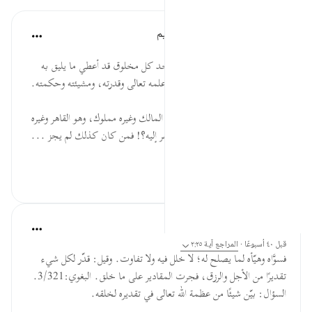
الهيئة العالمية لتدبر القرآن الكريم
قبل ٣٠ أسبوعًا
·
المراجع
آية ٢:٢٥
* تدبر ما تراه في خلق الله تعالى تجد كل مخلوق قد أعطي ما يليق به
ويناسبه من الخلق، مما يدل على علمه تعالى وقدرته، ومشيئته وحكمته.
* كيف يكون له ولد أو شريك وهو المالك وغيره مملوك، وهو القاهر وغيره
مقهور، وهو الغني وكل ما سواه مفتقر إليه؟! فمن كان كذلك لم يجز ...
عرض المزيد
٠
٠
القرآن تدبر وعمل
قبل ٤٠ أسبوعًا
·
المراجع
آية ٢:٢٥
فسوَّاه وهيّأه لما يصلح له؛ لا خلل فيه ولا تفاوت. وقيل: قدّر لكل شيء
تقديرًا من الأجل والرزق، فجرت المقادير على ما خلق. البغوي:3/321.
السؤال: بيّن شيئًا من عظمة الله تعالى في تقديره لخلقه.