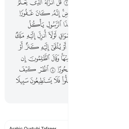
ﱰ
ﱱ
ﱲ
ﱳ
ﱴ
ﱵ
ﱶ
ﱷ
ﱸ
ﱹ
ﱺ
ﱻﱼ
ﱽ
ﱾ
ﱿ
ﲀ
ﲁ
ﲂ
ﲃ
ﲄ
ﲅ
ﲆ
ﲇ
ﲈ
ﲉ
ﲊ
ﲋ
ﲌ
ﲍ
ﲎ
ﲏ
ﲐ
ﲑ
ﲒ
ﲓ
ﲔ
ﲕ
ﲖ
ﲗ
ﲘ
ﲙ
ﲚ
ﲛ
ﲜﲝ
ﲞ
ﲟ
ﲠ
ﲡ
ﲢ
ﲣ
ﲤ
ﲥ
ﲦ
ﲧ
ﲨ
ﲩ
ﲪ
ﲫ
ﲬ
ﲭ
ﲮ
ﲯ
اقرأ التفسير