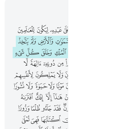
اقرأ في السياق
الفصل ٢٥, صفحة ٣٥٩, جوز ١٨
تبارك الذي نزل الفرقان على عبده ليكون للعالمين نذيرا ١ الذي له ملك السماوات والارض ولم يتخذ ولدا ولم يكن له شريك في الملك وخلق كل شيء فقدره تقديرا ٢ واتخذوا من دونه الهة لا يخلقون شييا وهم يخلقون ولا يملكون لانفسهم ضرا ولا نفعا ولا يملكون موتا ولا حياة ولا نشورا ٣ وقال الذين كفروا ان هاذا الا افك افتراه واعانه عليه قوم اخرون فقد جاءوا ظلما وزورا ٤ وقالوا اساطير الاولين اكتتبها فهي تملى عليه بكرة واصيلا ٥ قل انزله الذي يعلم السر في السماوات والارض انه كان غفورا رحيما ٦ وقالوا مال هاذا الرسول ياكل الطعام ويمشي في الاسواق لولا انزل اليه ملك فيكون معه نذيرا ٧ او يلقى اليه كنز او تكون له جنة ياكل منها وقال الظالمون ان تتبعون الا رجلا مسحورا ٨ انظر كيف ضربوا لك الامثال فضلوا فلا يستطيعون سبيلا ٩
ﲣ
ﲤ
ﲥ
ﲦ
ﲧ
ﲨ
ﲩ
ﲪ
تَبَارَكَ ٱلَّذِى نَزَّلَ ٱلْفُرْقَانَ عَلَىٰ عَبْدِهِۦ لِيَكُونَ لِلْعَـٰلَمِينَ نَذِيرًا ١ ٱلَّذِى لَهُۥ مُلْكُ ٱلسَّمَـٰوَٰتِ وَٱلْأَرْضِ وَلَمْ يَتَّخِذْ وَلَدًۭا وَلَمْ يَكُن لَّهُۥ شَرِيكٌۭ فِى ٱلْمُلْكِ وَخَلَقَ كُلَّ شَىْءٍۢ فَقَدَّرَهُۥ تَقْدِيرًۭا ٢ وَٱتَّخَذُوا۟ مِن دُونِهِۦٓ ءَالِهَةًۭ لَّا يَخْلُقُونَ شَيْـًۭٔا وَهُمْ يُخْلَقُونَ وَلَا يَمْلِكُونَ لِأَنفُسِهِمْ ضَرًّۭا وَلَا نَفْعًۭا وَلَا يَمْلِكُونَ مَوْتًۭا وَلَا حَيَوٰةًۭ وَلَا نُشُورًۭا ٣ وَقَالَ ٱلَّذِينَ كَفَرُوٓا۟ إِنْ هَـٰذَآ إِلَّآ إِفْكٌ ٱفْتَرَىٰهُ وَأَعَانَهُۥ عَلَيْهِ قَوْمٌ ءَاخَرُونَ ۖ فَقَدْ جَآءُو ظُلْمًۭا وَزُورًۭا ٤ وَقَالُوٓا۟ أَسَـٰطِيرُ ٱلْأَوَّلِينَ ٱكْتَتَبَهَا فَهِىَ تُمْلَىٰ عَلَيْهِ بُكْرَةًۭ وَأَصِيلًۭا ٥ قُلْ أَنزَلَهُ ٱلَّذِى يَعْلَمُ ٱلسِّرَّ فِى ٱلسَّمَـٰوَٰتِ وَٱلْأَرْضِ ۚ إِنَّهُۥ كَانَ غَفُورًۭا رَّحِيمًۭا ٦ وَقَالُوا۟ مَالِ هَـٰذَا ٱلرَّسُولِ يَأْكُلُ ٱلطَّعَامَ وَيَمْشِى فِى ٱلْأَسْوَاقِ ۙ لَوْلَآ أُنزِلَ إِلَيْهِ مَلَكٌۭ فَيَكُونَ مَعَهُۥ نَذِيرًا ٧ أَوْ يُلْقَىٰٓ إِلَيْهِ كَنزٌ أَوْ تَكُونُ لَهُۥ جَنَّةٌۭ يَأْكُلُ مِنْهَا ۚ وَقَالَ ٱلظَّـٰلِمُونَ إِن تَتَّبِعُونَ إِلَّا رَجُلًۭا مَّسْحُورًا ٨ ٱنظُرْ كَيْفَ ضَرَبُوا۟ لَكَ ٱلْأَمْثَـٰلَ فَضَلُّوا۟ فَلَا يَسْتَطِيعُونَ سَبِيلًۭا ٩
ﲫ
ﲬ
ﲭ
ﲮ
ﲯ
ﲰ
ﲱ
ﲲ
ﲳ
ﲴ
ﲵ
ﲶ
ﲷ
ﲸ
ﲹ
ﲺ
ﲻ
ﲼ
ﲽ
ﲾ
ﲿ
ﳀ
ﱁ
ﱂ
ﱃ
ﱄ
ﱅ
ﱆ
ﱇ
ﱈ
ﱉ
ﱊ
ﱋ
ﱌ
ﱍ
ﱎ
ﱏ
ﱐ
ﱑ
ﱒ
ﱓ
ﱔ
ﱕ
ﱖ
ﱗ
ﱘ
ﱙ
ﱚ
ﱛ
ﱜ
ﱝ
ﱞ
ﱟ
ﱠ
ﱡ
ﱢ
ﱣﱤ
ﱥ
ﱦ
ﱧ
ﱨ
ﱩ
ﱪ
ﱫ
ﱬ
ﱭ
ﱮ
ﱯ