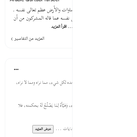
Arabic Qurtubi Tafseer
قوله تعالى : الذي له ملك السماوات والأرض عظم تعالى نفسه .
ولم يتخذ ولدا نزه سبحانه وتعالى نفسه عما قاله المشركون من أن
الملائكة أولاد الله ; يعني بنات…
اقرأ المزيد
المزيد من التفاسير
الدروس
موسوعة الهدايات القرآنية
قبل ٤٠ أسبوعًا
·
المراجع
آية ٢:٢٥
شَرِيكٌ ... الله تعالى هو الخالق وحده لكل شيء، مما نراه ومما لا نراه،
فبالخالقية استحق العبودية.
فَقَدَّرَهُ ... الله تعالى سَوَّى كل شيء، وَهَيَّأَهُ لِمَا يَصْلُحُ لَهُ بحكمته، فلا
خَلَلَ فِيهِ وَلا تَفَاوُتَ بقدرته.
لقراءة المزيد اذهب إلى موسوعة الهدايات ...
عرض المزيد