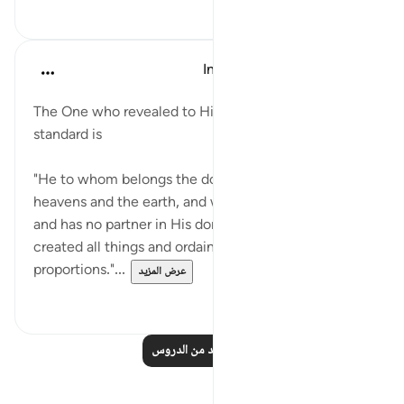
٠
٠
In the Shade of the Quran
قبل ٣١ أسبوعًا
·
المراجع
آية ٢:٢٥
The One who revealed to His Messenger this
standard is
"He to whom belongs the dominion over the
heavens and the earth, and who begets no offspring,
and has no partner in His dominion. It is He who has
created all things and ordained them in due
proportions."...
عرض المزيد
٠
٠
اقرأ المزيد من الدروس
تأملات