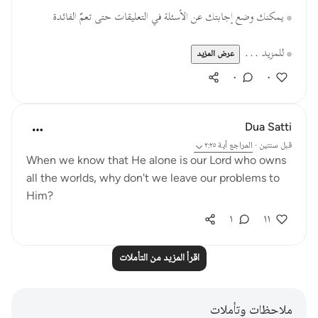
* يمكنك وضع إجابتك عن الأسئلة في التعليقات حتى تعمّ الفائدة
* للمزيد ...
عرض المزيد
٠
٠
Dua Satti
قبل سنتين
·
المراجع
آية ٢:٢٥
When we know that He alone is our Lord who owns
all the worlds, why don't we leave our problems to
Him?
١
١١
اقرأ المزيد من التأملات
ملاحظات وتأملات