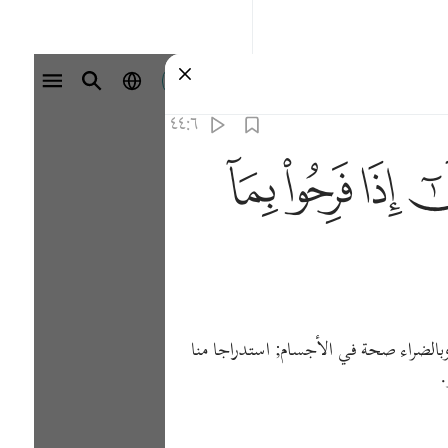
تسجيل الدخول
٤٤:٦
ﳒ
ﳓ
ﳔ
 وبالضراء صحة في الأجسام; استدراجا منا
.