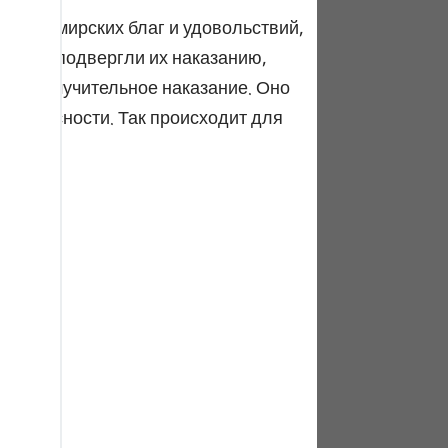
tuguês
врата мирских благ и удовольствий,
усский
как Мы подвергли их наказанию,
 самое мучительное наказание. Оно
Shqip
 безопасности. Так происходит для
ษาไทย
Türkçe
اردو
体中文
Melayu
spañol
swahili
ng Việt