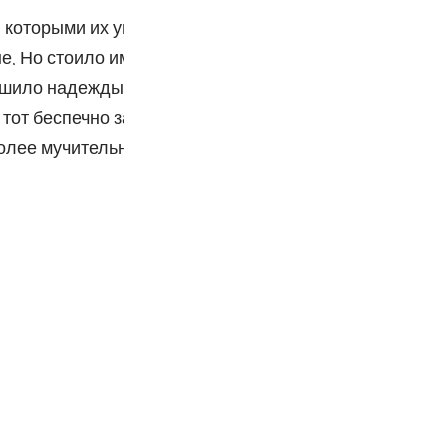
Por
 которыми их увещевали, Мы распахнули перед ними 
р
е. Но стоило им возрадоваться дарованным благам, 
ишило надежды на счастливый исход. Поистине, это -
 тот беспечно забавляется и чувствует себя в полной
ภา
олее мучительными, а его несчастье - более великим.
简
E
Ki
Tiế