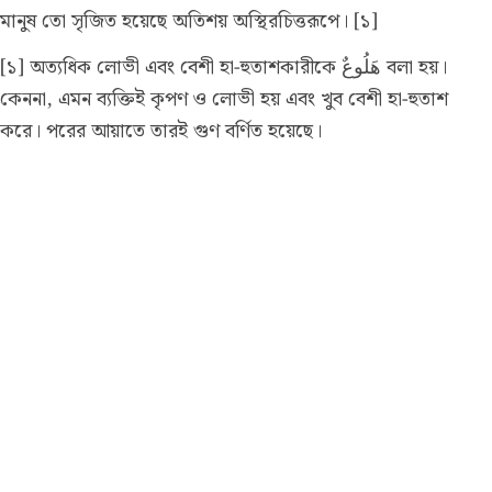
মানুষ তো সৃজিত হয়েছে অতিশয় অস্থিরচিত্তরূপে। [১]
[১] অত্যধিক লোভী এবং বেশী হা-হুতাশকারীকে هَلُوعٌ বলা হয়।
কেননা, এমন ব্যক্তিই কৃপণ ও লোভী হয় এবং খুব বেশী হা-হুতাশ
করে। পরের আয়াতে তারই গুণ বর্ণিত হয়েছে।