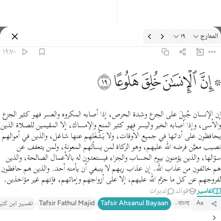
لتفسير: المعارج ١٩:٧٠
المعارج
١٩
تسجيل الدخول
١٩:٧٠
 ان الانسان خلق هلوعا ١٩
ﱪ ﱫ
ﱬ
ﱭ
ﱮ
ﱯ
 إِنَّ ٱلْإِنسَـٰنَ خُلِقَ هَلُوعًا ١٩
إن الإنسان جُبِلَ على الجزع وشدة الحرص، إذا أصابه المكروه والعسر فهو كثير الجزع
والأسى، وإذا أصابه الخير واليسر فهو كثير المنع والإمساك، إلا المقيمين للصلاة الذين
يحافظون على أدائها في جميع الأوقات، ولا يَشْغَلهم عنها شاغل، والذين في أموالهم
نصيب معيَّن فرضه الله عليهم، وهو الزكاة لمن يسألهم المعونة، ولمن يتعفف عن
سؤالها، والذين يؤمنون بيوم الحساب والجزاء فيستعدون له بالأعمال الصالحة، والذين
هم خائفون من عذاب الله. إن عذاب ربهم لا ينبغي أن يأمنه أحد. والذين هم حافظون
لفروجهم عن كل ما حرَّم الله عليهم، إلا على أزواجهم وإمائهم، فإنهم غير مؤاخذين.
تفاسير
فوائد
تدبرات
বাংলা
Tafsir Ahsanul Bayaan
Tafsir Fathul Majid
تفسير ابن كثي
Aa