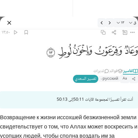
لتفسير: ق ١٣:٥٠
ق
١٣
تسجيل الدخول
١٣:٥٠
عاد وفرعون واخوان لوط ١٣
ﲳ
ﲴ
ﲵ
ﲶ
ﲷ
َعَادٌۭ وَفِرْعَوْنُ وَإِخْوَٰنُ لُوطٍۢ ١٣
تفاسير
فوائد
تدبرات
русский
تفسير السعدي
Aa
أنت تقرأ تفسيرًا لمجموعة الآيات 50:11إلى 50:13
Возвращение к жизни иссохшей безжизненной земли
свидетельствует о том, что Аллах может воскресить и
усопших людей, чтобы сполна воздать им за