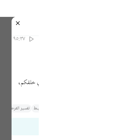
ة
تسجيل الدخول
٩٥:٣٧
ا أنتم، وتصنعونها بأيديكم، وتتركون عبادة ربكم الذي خلقكم،
Fr
Ind
ير لابن عاشور
تفسير الطبري
تفسير البغوي‎
الـتـفـسـيـر الـوسـيـط
تفسير القرطبي‎
تف
I