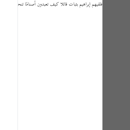
tuguês
فلقيهم إبراهيم بثبات قائلا كيف تعبدون أصنامًا تنحتونها أن
усский
Shqip
ษาไทย
Türkçe
اردو
体中文
Melayu
spañol
swahili
ng Việt