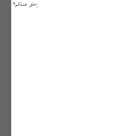
Por
تم، وتصنعونها بأيديكم، وتتركون عبادة ربكم الذي خلقكم، وخلق عملكم؟
р
ภา
简
E
Ki
Tiế