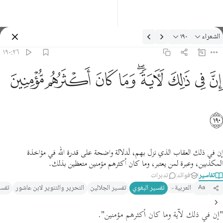
لتفسير: الشعراء ١٩٠:٢٦
الشعراء
١٩٠
تسجيل الدخول
١٩٠:٢٦
ن في ذالك لاية وما كان اكثرهم مومنين ١٩٠
ﱳ
ﱴ
ﱵ
ﱶﱷ
ﱸ
ﱹ
ﱺ
ﱻ
ِنَّ فِى ذَٰلِكَ لَـَٔايَةًۭ ۖ وَمَا كَانَ أَكْثَرُهُم مُّؤْمِنِينَ ١٩٠
ﱼ
إن في ذلك العقاب الذي نزل بهم، لَدلالة واضحة على قدرة الله في مؤاخذة
المكذبين، وعبرة لمن يعتبر، وما كان أكثرهم مؤمنين متعظين بذلك.
تفاسير
فوائد
تدبرات
العربية
تفسير البغوي‎
تفسير الجلالين
التحرير والتنوير لابن عاشور
تفسي
Aa
"إن في ذلك لآية وما كان أكثرهم مؤمنين"
.